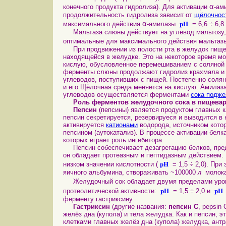
α
конечного продукта гидролиза). Для активации
-ам
продолжительность гидролиза зависит от
щёлочнос
pH
α
максимального действия
-амилазы
= 6,6 ÷ 6,8
Мальтаза слюны действует на углевод мальтозу,
оптимальные для максимального действия мальта
При продвижении из полости рта в желудок пищев
находящейся в желудке. Это на некоторое время м
кислую, обусловленное перемешиванием с соляной 
ферменты слюны продолжают гидролиз крахмала и г
углеводов, поступивших с пищей. Постепенно соля
и его Щёлочная среда меняется на кислую. Амила
углеводов осуществляется ферментами
сока подж
Роль ферментов желудочного сока в пищевар
Пепсин
(пепсины) является продуктом главных 
пепсин секретируется, резервируеся и выводится в
активируется
катионами
водорода, источником котор
пепсином (аутокатализ). В процессе активации белк
которых играет роль ингибитора.
Пепсин собеспечивает дезагрегацию белков, пред
он обладает протеазным и пептидазным действием.
pH
низком значении кислотности (
= 1,5 ÷ 2,0). При
яичного альбумина, створаживать ~100000
л
молока
Желудочный сок обладает двумя пределами ур
pH
pH
протеолитической активности:
= 1,5 ÷ 2,0 и
ферменту гастриксину.
Гастриксин
(другие названия:
пепсин С
, pepsin 
желёз дна (купола) и тела желудка. Как и пепсин, 
клетками главных желёз дна (купола) желудка, ант