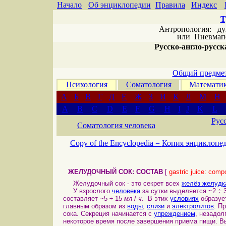
Начало
Об энциклопедии
Правила
Индекс
Т
Антропология: дух 
или
Пневмапс
Русско-англо-русска
Общий предмет
Психология
Соматология
Математи
А
Б
В
Г
Д
Е
Ж
З
И
К
Л
М
Н
A
B
C
D
E
F
G
H
I
J
K
L
Рус
Соматология человека
Copy of the Encyclopedia =
Копия энциклопе
ЖЕЛУДОЧНЫЙ СОК: СОСТАВ
[
gastric juice: comp
Желудочный сок - это секрет всех
желёз желудк
У взрослого
человека
за сутки выделяется ~2 ÷ 
составляет ~5 ÷ 15
мл
/
ч
. В этих
условиях
образуе
главным образом из
воды
,
слизи
и
электролитов
. П
сока. Секреция начинается с
упреждением
, незадол
некоторое время после завершения приема пищи. В