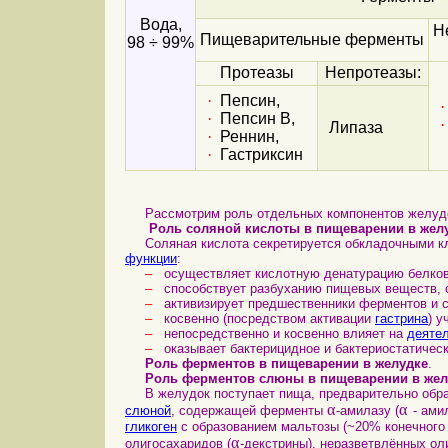
Вода,
Н
Пищеварительные ферменты
98 ÷ 99%
Протеазы
Непротеазы:
·
Пепсин,
·
·
Пепсин B,
·
Липаза
·
Реннин,
·
Гастриксин
Рассмотрим роль отдельных компонентов желудо
Роль соляной кислоты в пищеварении в жел
Соляная кислота секретируется обкладочными к
функции
:
–
осуществляет кислотную денатурацию белко
–
способствует разбуханию пищевых веществ, 
–
активизирует предшественники ферментов и с
–
косвенно (посредством активации
гастрина
) у
–
непосредственно и косвенно влияет на
деяте
–
оказывает бактерицидное и бактериостатическ
Роль ферментов в пищеварении в желудке
.
Роль ферментов слюны в пищеварении в жел
В желудок поступает пища, предварительно обрабо
α
α
слюной
, содержащей ферменты
-амилазу (
- ами
гликоген
с образованием мальтозы (~20% конечного 
α
олигосахаридов (
-декстрины), неразветвлённых ол