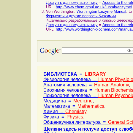
Доступ к данному источнику
=
Access to the ref
URL:
http://www.chem.qmul.ac.uk/iubmb/enzyme/
Von Worthington.
Worthington Enzyme Manual
. E
Ферменты и другие вопросы биохимии
.
Тщательно разработанные и хорошо иллюстр
Доступ к данному источнику
=
Access to the ref
URL:
http://www.worthington-biochem.com/manua
БИБЛИОТЕКА =
LIBRARY
Физиология человека =
Human Physiol
Анатомия человека =
Human Anatomy
,
Биохимия человека =
Human Biochemis
Психология человека =
Human Psychol
Медицина =
Medicine
,
Математика =
Mathematics
,
Химия =
Chemistry
,
Физика =
Physics
,
Общенаучная литература =
General Sc
Щелкни здесь и получи доступ к люб