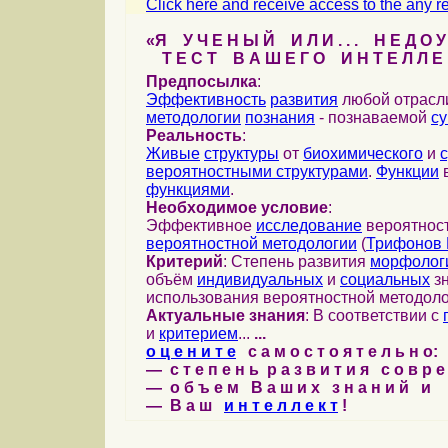
Click here and receive access to the any ref
«Я У Ч Е Н Ы Й И Л И . . . Н Е Д О У
Т Е С Т В А Ш Е Г О И Н Т Е Л Л Е 
Предпосылка
:
Эффективность
развития
любой отрас
методологии
познания
- познаваемой
с
Реальность
:
Живые
структуры
от
биохимического
и
вероятностными структурами
.
Функции
в
функциями
.
Необходимое условие
:
Эффективное
исследование
вероятност
вероятностной методологии
(
Трифонов 
Критерий
: Степень развития
морфолог
объём
индивидуальных
и
социальных
зн
использования вероятностной методоло
Актуальные знания
: В соответствии с
и
критерием
...
...
о ц е н и т е
с а м о с т о я т е л ь н о:
— с т е п е н ь р а з в и т и я с о в р 
— о б ъ е м В а ш и х з н а н и й и
— В а ш
и н т е л л е к т
!