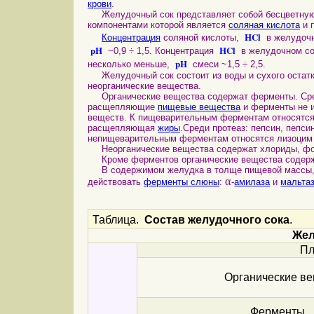
крови
.
Желудочный сок представляет собой бесцветную
компонентами которой является
соляная кислота
и 
HCl
Концентрация
соляной кислоты,
в желудочно
pH
HCl
~0,9 ÷ 1,5. Концентрация
в желудочном сод
pH
несколько меньше,
смеси ~1,5 ÷ 2,5.
Желудочный сок состоит из воды и сухого остатка
неорганические вещества.
Органические вещества содержат ферменты. Сред
расщепляющие
пищевые вещества
и ферменты не 
веществ. К пищеварительным ферментам относятс
расщепляющая
жиры
.Среди протеаз: пепсин, пепсин
непищеварительным ферментам относятся лизоцим 
Неорганические вещества содержат хлориды, фосф
Кроме ферментов органические вещества содержат
В содержимом желудка в толще пищевой массы,
α
действовать
ферменты слюны
:
-
амилаза
и
мальта
Таблица.
Состав желудочного сока
.
Жел
Пл
Органические ве
Ферменты