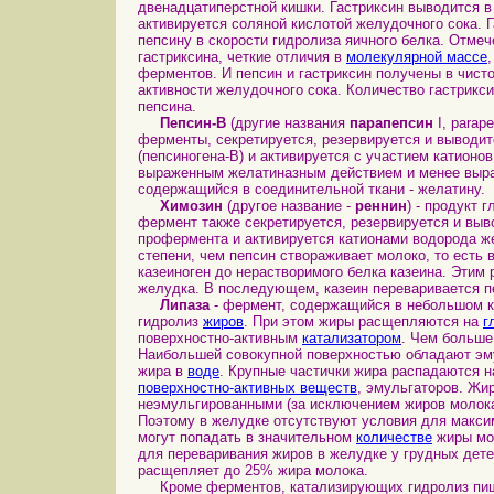
двенадцатиперстной кишки. Гастриксин выводится в
активируется соляной кислотой желудочного сока. 
пепсину в скорости гидролиза яичного белка. Отме
гастриксина, четкие отличия в
молекулярной массе
ферментов. И пепсин и гастриксин получены в чист
активности желудочного сока. Количество гастрикс
пепсина.
Пепсин-B
(другие названия
парапепсин
I, parape
ферменты, секретируется, резервируется и выводи
(пепсиногена-B) и активируется с участием катионо
выраженным желатиназным действием и менее выра
содержащийся в соединительной ткани - желатину.
Химозин
(другое название -
реннин
) - продукт 
фермент также секретируется, резервируется и выв
профермента и активируется катионами водорода же
степени, чем пепсин створаживает молоко, то есть
казеиноген до нерастворимого белка казеина. Этим
желудка. В последующем, казеин переваривается п
Липаза
- фермент, содержащийся в небольшом 
гидролиз
жиров
. При этом жиры расщепляются на
г
поверхностно-активным
катализатором
. Чем больше
Наибольшей совокупной поверхностью обладают эму
жира в
воде
. Крупные частички жира распадаются 
поверхностно-активных веществ
, эмульгаторов. Ж
неэмульгированными (за исключением жиров молока
Поэтому в желудке отсутствуют условия для макси
могут попадать в значительном
количестве
жиры мол
для переваривания жиров в желудке у грудных дет
расщепляет до 25% жира молока.
Кроме ферментов, катализирующих гидролиз пище