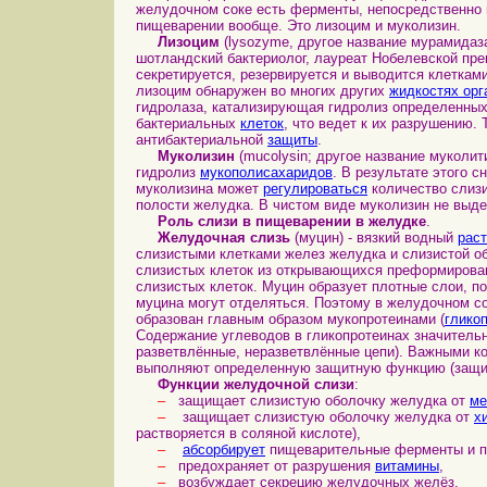
желудочном соке есть ферменты, непосредственно 
пищеварении вообще. Это лизоцим и муколизин.
Лизоцим
(lysozyme, другое название мурамидаза,
шотландский бактериолог, лауреат Нобелевской прем
секретируется, резервируется и выводится клеткам
лизоцим обнаружен во многих других
жидкостях орг
гидролаза, катализирующая гидролиз определенных
бактериальных
клеток
, что ведет к их разрушению
антибактериальной
защиты
.
Муколизин
(mucolysin; другое название муколи
гидролиз
мукополисахаридов
. В результате этого 
муколизина может
регулироваться
количество слизи
полости желудка. В чистом виде муколизин не выде
Роль слизи в пищеварении в желудке
.
Желудочная слизь
(муцин) - вязкий водный
рас
слизистыми клетками желез желудка и слизистой о
слизистых клеток из открывающихся преформирован
слизистых клеток. Муцин образует плотные слои, 
муцина могут отделяться. Поэтому в желудочном с
образован главным образом мукопротеинами (
глико
Содержание углеводов в гликопротеинах значительно
разветвлённые, неразветвлённые цепи). Важными к
выполняют определенную защитную функцию (защита
Функции желудочной слизи
:
–
защищает слизистую оболочку желудка от
ме
–
защищает слизистую оболочку желудка от
х
растворяется в соляной кислоте),
–
абсорбирует
пищеварительные ферменты и п
–
предохраняет от разрушения
витамины
,
–
возбуждает секрецию желудочных желёз,