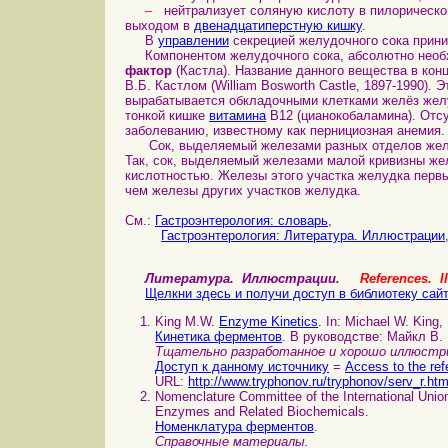
–
нейтрализует соляную кислоту в пилорическо
выходом в
двенадцатиперстную кишку
.
В
управлении
секрецией желудочного сока прин
Компонентом желудочного сока, абсолютно необ
фактор
(Кастла). Название данного вещества в кон
В.Б. Кастлом (William Bosworth Castle, 1897-1990).
вырабатывается обкладочными клетками желёз жел
тонкой кишке
витамина
В12 (цианокобаламина). Отсу
заболеванию, известному как пернициозная анемия.
Сок, выделяемый железами разных отделов желуд
Так, сок, выделяемый железами малой кривизны же
кислотностью. Железы этого участка желудка перв
чем железы других участков желудка.
См.:
Гастроэнтерология: словарь
,
Гастроэнтерология: Литература. Иллюстрации
Литература. Иллюстрации.
References. Il
Щелкни здесь и получи доступ в библиотеку сай
King M.W.
Enzyme Kinetics
. In: Michael W. King,
Кинетика ферментов
. В руководстве: Майкл В.
Тщательно разработанное и хорошо иллюстри
Доступ к данному источнику
=
Access to the ref
URL:
http://www.tryphonov.ru/tryphonov/serv_r.ht
Nomenclature Committee of the International Unio
Enzymes and Related Biochemicals.
Номенклатура ферментов
.
Справочные материалы.