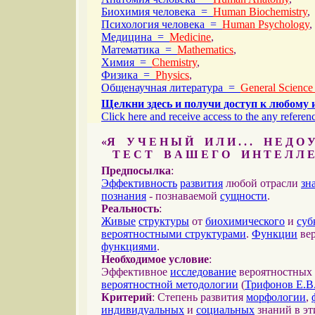
Биохимия человека =
Human Biochemistry
,
Психология человека =
Human Psychology
,
Медицина =
Medicine
,
Математика =
Mathematics
,
Химия =
Chemistry
,
Физика =
Physics
,
Общенаучная литература =
General Science
Щелкни здесь и получи доступ к любому 
Click here and receive access to the any referenc
«Я У Ч Е Н Ы Й И Л И . . . Н Е Д О У
Т Е С Т В А Ш Е Г О И Н Т Е Л Л Е
Предпосылка
:
Эффективность
развития
любой отрасли
зн
познания
- познаваемой
сущности
.
Реальность
:
Живые
структуры
от
биохимического
и
суб
вероятностными структурами
.
Функции
вер
функциями
.
Необходимое условие
:
Эффективное
исследование
вероятностных 
вероятностной методологии
(
Трифонов Е.В
Критерий
: Степень развития
морфологии
,
индивидуальных
и
социальных
знаний в эт