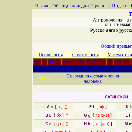
Начало
Об энциклопедии
Правила
Индекс
Т
Антропология: дух 
или
Пневмапс
Русско-англо-русска
Общий предмет
Психология
Соматология
Математика
А
Б
В
Г
Д
Е
Ж
З
И
К
Л
М
Н
A
B
C
D
E
F
G
H
I
J
K
L
Пневмапсихосоматология
Ю–...
человека
ЛАТИНСКИЙ 
[
а
]
*
[
эф
]
A a
F f
K 
[
бэ
]
*
[
гэ (жэ)
]
B b
G g
L l
[
цэ
]
*
[
ха (аш)
]
C c
H h
M 