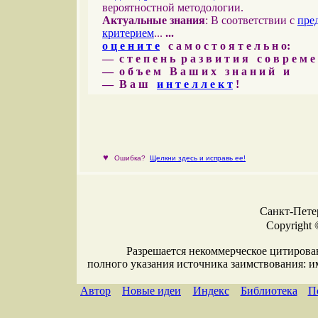
вероятностной методологии.
Актуальные знания
: В соответствии с
пре
критерием
...
...
о ц е н и т е
с а м о с т о я т е л ь н о:
— с т е п е н ь р а з в и т и я с о в р е м 
— о б ъ е м В а ш и х з н а н и й и
— В а ш
и н т е л л е к т
!
♥
Ошибка?
Щелкни здесь и исправь ее!
Санкт-Петер
Copyright 
Разрешается некоммерческое цитирова
полного указания источника заимствования: 
Автор
Новые идеи
Индекс
Библиотека
П