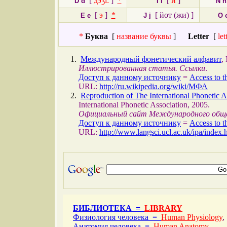
[
дэ
ʒ
i:
]
*
[
и
]
D d
I i
N 
[
э
]
*
[ йот (жи) ]
E e
J j
O 
*
Буква
[
название буквы
]
Letter
[
le
Международный фонетический алфавит
,
Иллюстрированная статья. Ссылки
.
Доступ к данному источнику
=
Access to t
URL:
http://ru.wikipedia.org/wiki/МФА
Reproduction of The International Phonet
International Phonetic Association, 2005.
Официальный сайт Международного общ
Доступ к данному источнику
=
Access to t
URL:
http://www.langsci.ucl.ac.uk/ipa/index.
БИБЛИОТЕКА =
LIBRARY
Физиология человека =
Human Physiology
,
Анатомия человека =
Human Anatomy
,