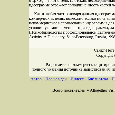
σαρκός
– плоть, тело, плотская, несовершенная
идеограмме отражает соподчиненность частей че
Как и любая часть словаря данная идеограмма
коммерческих целях возможно только по специа
некоммерческое использование идеограммы для
условии указания имени автора идеограммы, да
(Психофизиология профессиональной деятельности
Activity. A Dictionary, Saint-Petersburg, Russia,199
Санкт-Петер
Copyright 
Разрешается некоммерческое цитирова
полного указания источника заимствования: 
Автор
Новые идеи
Индекс
Библиотека
П
Всего посетителей = Altogether Visi