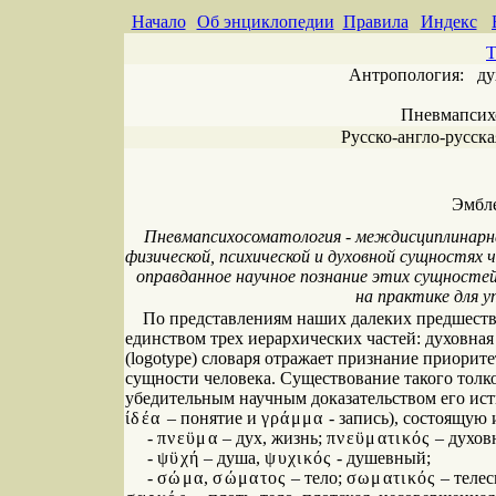
Начало
Об энциклопедии
Правила
Индекс
Т
Антропология: дух 
Пневмапсих
Русско-англо-русска
Эмбл
Пневмапсихосоматология - междисциплинарн
физической, психической и духовной сущностях ч
оправданное научное познание этих сущностей
на практике для у
По представлениям наших далеких предшествен
единством трех иерархических частей: духовная
(logotype) словаря отражает признание приорит
сущности человека. Существование такого толко
убедительным научным доказательством его исти
ίδέα
– понятие и
γράμμα
- запись), состоящую 
-
πνεϋμα
– дух, жизнь;
πνεϋματικός
– духов
-
ψϋχή
– душа,
ψυχικός
- душевный;
-
σώμα
,
σώματος
– тело;
σωματικός
– телес