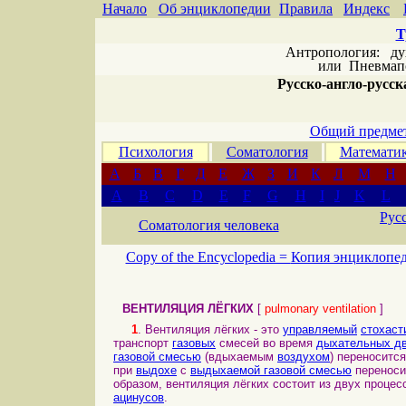
Начало
Об энциклопедии
Правила
Индекс
Т
Антропология: дух 
или
Пневмапс
Русско-англо-русска
Общий предмет
Психология
Соматология
Математи
А
Б
В
Г
Д
Е
Ж
З
И
К
Л
М
Н
A
B
C
D
E
F
G
H
I
J
K
L
Рус
Соматология человека
Copy of the Encyclopedia =
Копия энциклопе
ВЕНТИЛЯЦИЯ
ЛЁГКИХ
[
pulmonary ventilation
]
1
. Вентиляция лёгких - это
управляемый
стохаст
транспорт
газовых
смесей во время
дыхательных д
газовой смесью
(вдыхаемым
воздухом
) переноситс
при
выдохе
с
выдыхаемой газовой смесью
переноси
образом, вентиляция лёгких состоит из двух процес
ацинусов
.