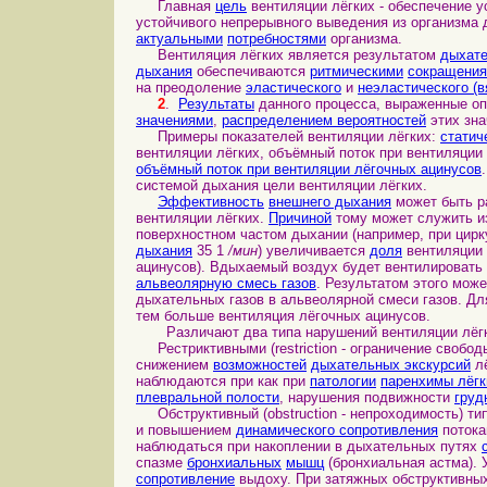
Главная
цель
вентиляции лёгких - обеспечение 
устойчивого непрерывного выведения из организма 
актуальными
потребностями
организма.
Вентиляция лёгких является результатом
дыхат
дыхания
обеспечиваются
ритмическими
сокращени
на преодоление
эластического
и
неэластического (
2
.
Результаты
данного процесса, выраженные 
значениями
,
распределением вероятностей
этих зна
Примеры показателей вентиляции лёгких:
статич
вентиляции лёгких, объёмный поток при вентиляции
объёмный поток при вентиляции лёгочных ацинусов
системой дыхания цели вентиляции лёгких.
Эффективность
внешнего дыхания
может быть р
вентиляции лёгких.
Причиной
тому может служить из
поверхностном частом дыхании (например, при цир
дыхания
35 1
/мин
) увеличивается
доля
вентиляции 
ацинусов). Вдыхаемый воздух будет вентилировать
альвеолярную смесь газов
. Результатом этого мож
дыхательных газов в альвеолярной смеси газов. Дл
тем больше вентиляция лёгочных ацинусов.
Различают два типа нарушений вентиляции лёг
Рестриктивными (restriction - ограничение свобо
снижением
возможностей
дыхательных экскурсий
лё
наблюдаются при как при
патологии
паренхимы лёгк
плевральной полости
, нарушения подвижности
груд
Обструктивный (obstruction - непроходимость) ти
и повышением
динамического сопротивления
потока
наблюдаться при накоплении в дыхательных путях
спазме
бронхиальных
мышц
(бронхиальная астма).
сопротивление
выдоху. При затяжных обструктивны