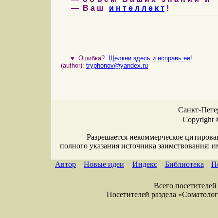
— В а ш
и н т е л л е к т
!
♥
Ошибка?
Щелкни здесь и исправь ее!
(author):
tryphonov@yandex.ru
Санкт-Петер
Copyright 
Разрешается некоммерческое цитирова
полного указания источника заимствования: 
Автор
Новые идеи
Индекс
Библиотека
П
Всего посетителей 
Посетителей раздела «Соматология