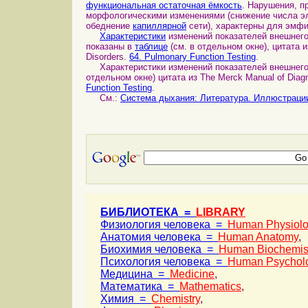
функциональная остаточная ёмкость
. Нарушения, п
морфологическими изменениями (снижение числа эл
обеднение
капиллярной
сети), характерны для эмфи
Характеристики
изменений показателей внешнего
показаны в
таблице
(см. в отдельном окне), цитата и
Disorders.
64. Pulmonary Function Testing
.
Характеристики изменений показателей внешнего 
отдельном окне) цитата из The Merck Manual of Diagn
Function Testing
.
См.:
Система дыхания: Литература. Иллюстраци
БИБЛИОТЕКА =
LIBRARY
Физиология человека =
Human Physiol
Анатомия человека =
Human Anatomy
,
Биохимия человека =
Human Biochemis
Психология человека =
Human Psychol
Медицина =
Medicine
,
Математика =
Mathematics
,
Химия =
Chemistry
,