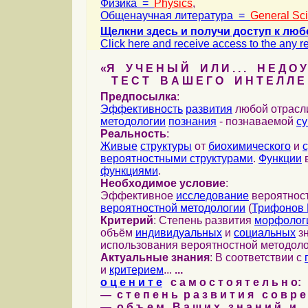
Физика =
Physics
,
Общенаучная литература =
General Sc
Щелкни здесь и получи доступ к люб
Click here and receive access to the any ref
«Я У Ч Е Н Ы Й И Л И . . . Н Е Д О У
Т Е С Т В А Ш Е Г О И Н Т Е Л Л Е 
Предпосылка
:
Эффективность
развития
любой отрас
методологии
познания
- познаваемой
с
Реальность
:
Живые
структуры
от
биохимического
и
вероятностными структурами
.
Функции
в
функциями
.
Необходимое условие
:
Эффективное
исследование
вероятност
вероятностной методологии
(
Трифонов 
Критерий
: Степень развития
морфолог
объём
индивидуальных
и
социальных
зн
использования вероятностной методоло
Актуальные знания
: В соответствии с
и
критерием
...
...
о ц е н и т е
с а м о с т о я т е л ь н о:
— с т е п е н ь р а з в и т и я с о в р 
— о б ъ е м В а ш и х з н а н и й и