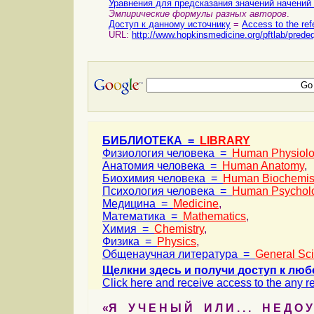
Уравнения для предсказания значений начений
Эмпирические формулы разных авторов
.
Доступ к данному источнику
=
Access to the ref
URL:
http://www.hopkinsmedicine.org/pftlab/prede
БИБЛИОТЕКА =
LIBRARY
Физиология человека =
Human Physiol
Анатомия человека =
Human Anatomy
,
Биохимия человека =
Human Biochemis
Психология человека =
Human Psychol
Медицина =
Medicine
,
Математика =
Mathematics
,
Химия =
Chemistry
,
Физика =
Physics
,
Общенаучная литература =
General Sc
Щелкни здесь и получи доступ к люб
Click here and receive access to the any ref
«Я У Ч Е Н Ы Й И Л И . . . Н Е Д О У