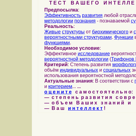
Т Е С Т В А Ш Е Г О И Н Т Е Л Л Е 
Предпосылка
:
Эффективность
развития
любой отрас
методологии
познания
- познаваемой
с
Реальность
:
Живые
структуры
от
биохимического
и
вероятностными структурами
.
Функции
в
функциями
.
Необходимое условие
:
Эффективное
исследование
вероятност
вероятностной методологии
(
Трифонов 
Критерий
: Степень развития
морфолог
объём
индивидуальных
и
социальных
зн
использования вероятностной методоло
Актуальные знания
: В соответствии с
и
критерием
...
...
о ц е н и т е
с а м о с т о я т е л ь н о:
— с т е п е н ь р а з в и т и я с о в р 
— о б ъ е м В а ш и х з н а н и й и
— В а ш
и н т е л л е к т
!