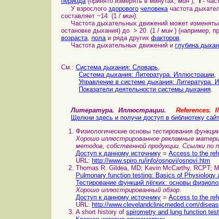
f
периода
(принято измерять в минутах,
мин
),
- час
У взрослого
здорового
человека
частота дыхате
составляет ~14 (1 /
мин
).
Частота дыхательных движений может изменятьс
остановке дыхания) до > 20 (1 /
мин
) (например, п
возраста
,
пола
и ряда других
факторов
.
Частота дыхательных движений и
глубина дыха
См.:
Система дыхания: Cловарь
,
Система дыхания: Литература. Иллюстрации
,
Управление в системе дыхания: Литература. 
Показатели деятельности системы дыхания
.
Литература. Иллюстрации.
References. Il
Щелкни здесь и получи доступ в библиотеку сай
Физиологические основы тестирования функции
Хорошо иллюстрированное рекламные матери
методов, собственной продукции. Ссылки по 
Доступ к данному источнику
=
Access to the ref
URL:
http://www.spiro.ru/info/osnovi/osnovi.htm
Thomas R. Gildea, MD; Kevin McCarthy, RCPT; M
Pulmonary function testing: Basics of Physiology a
Тестирование функций лёгких: основы физиоло
Хорошо иллюстрированный обзор
.
Доступ к данному источнику
=
Access to the ref
URL:
http://www.clevelandclinicmeded.com/disea
A short history of
spirometry and lung function tes