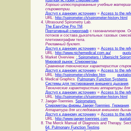
Краткая история спирометрии
.
Хорошо иллюстрированные учебные материал
спирометрии
.
Доступ к данному источнику
=
Access to the ref
URL:
http://spirometer.ch/spirometer-history.html
Ultrasound Spirometry Lab.
The EasyOne Pro TM
.
Портативный спирограф
с газоанализатором. 
потоков и состава дыхательных газовых смесей
плетизмографии тела.
Рекламный буклет
.
Доступ к данному источнику
=
Access to the ref
URL:
http://www.nichemedical.com.au/
quot
Market Overview.
: Spirometers / Ubersicht Spirom
Мировой рынок: Спирометры
.
Сравнение технических характеристик спиро
Доступ к данному источнику
=
Access to the ref
URL:
http://spirometer.ch/index.htm
quotati
Medical Graphics.
Pulmonary Function Systems
.
Системы для тестирования внешнего дыхания
.
Технические характеристики аппаратуры для 
Доступ к данному источнику
=
Access to the ref
URL:
http://spirometer.ch/spirometer-history.html
Jaeger-Toennies.
Spirometers
.
Спирометры фирмы Jaeger-Toennies, Германия
.
Аппаратура для исследования внешнего дыха
Доступ к данному источнику
=
Access to the ref
URL:
http://www.jaeger-toennies.com
quotat
The Merck Manual of Diagnosis and Therapy. Sect
64. Pulmonary Function Testing
.