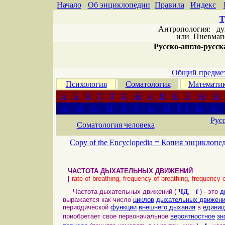
Начало
Об энциклопедии
Правила
Индекс
Т
Антропология: дух 
или
Пневмапс
Русско-англо-русска
Общий предмет
Психология
Соматология
Математи
А
Б
В
Г
Д
Е
Ж
З
И
К
Л
М
Н
A
B
C
D
E
F
G
H
I
J
K
L
Рус
Соматология человека
Copy of the Encyclopedia =
Копия энциклопе
ЧАСТОТА ДЫХАТЕЛЬНЫХ ДВИЖЕНИЙ
[
rate of breathing, frequency of breathing, frequency
ЧД
f
Частота дыхательных движений (
,
) - это
д
выражается как число
циклов
дыхательных движен
периодической
функции
внешнего дыхания
в
единиц
приобретает свое первоначальное
вероятностное
зн