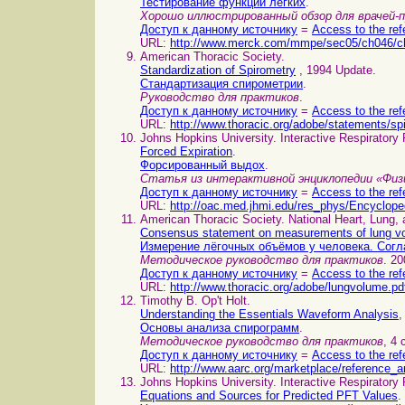
Тестирование функций лёгких
.
Хорошо иллюстрированный обзор для врачей-
Доступ к данному источнику
=
Access to the ref
URL:
http://www.merck.com/mmpe/sec05/ch046/c
American Thoracic Society.
Standardization of Spirometry
, 1994 Update.
Стандартизация спирометрии
.
Руководство для практиков
.
Доступ к данному источнику
=
Access to the ref
URL:
http://www.thoracic.org/adobe/statements/sp
Johns Hopkins University. Interactive Respiratory
Forced Expiration
.
Форсированный выдох
.
Статья из интерактивной энциклопедии «Физ
Доступ к данному источнику
=
Access to the ref
URL:
http://oac.med.jhmi.edu/res_phys/Encyclo
American Thoracic Society. National Heart, Lung, 
Consensus statement on measurements of lung v
Измерение лёгочных объёмов у человека. Сог
Методическое руководство для практиков
. 20
Доступ к данному источнику
=
Access to the ref
URL:
http://www.thoracic.org/adobe/lungvolume.pd
Timothy B. Op't Holt.
Understanding the Essentials Waveform Analysis
,
Основы анализа спирограмм
.
Методическое руководство для практиков
, 4 
Доступ к данному источнику
=
Access to the ref
URL:
http://www.aarc.org/marketplace/reference_ar
Johns Hopkins University. Interactive Respiratory 
Equations and Sources for Predicted PFT Values
.