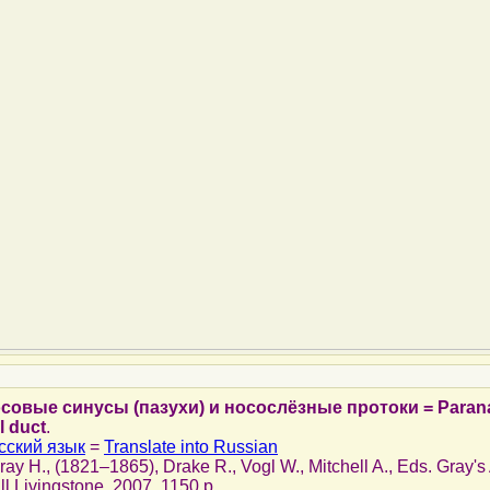
совые синусы (пазухи) и носослёзные протоки = Parana
l duct
.
сский язык
=
Translate into Russian
Gray H., (1821–1865), Drake R., Vogl W., Mitchell A., Eds. Gray'
ll Livingstone, 2007, 1150 p.