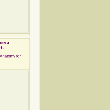
дними
es
.
s Anatomy for