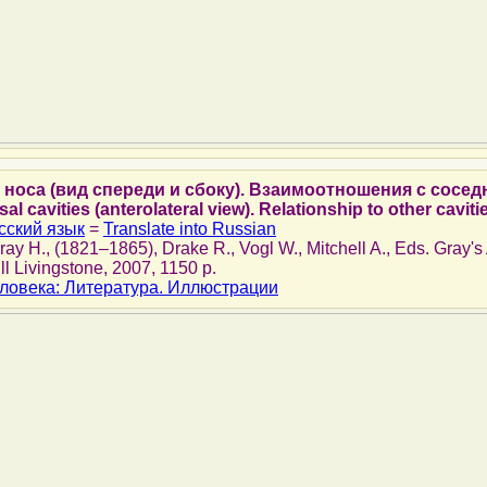
 носа (вид спереди и сбоку). Взаимоотношения с сосе
 cavities (anterolateral view). Relationship to other caviti
сский язык
=
Translate into Russian
Gray H., (1821–1865), Drake R., Vogl W., Mitchell A., Eds. Gray'
ll Livingstone, 2007, 1150 p.
ловека: Литература. Иллюстрации