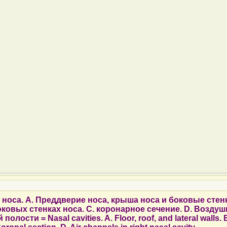
носа. А. Преддверие носа, крыша носа и боковые стенк
ковых стенках носа. C. коронарное сечение. D. Возду
олости = Nasal cavities. A. Floor, roof, and lateral walls.