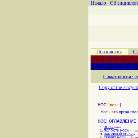
Начало
Об энциклоп
Психология
Со
А
Б
В
Г
Д
Е
A
B
C
D
E
Соматология че
Copy of the Encycl
НОС
[
nose
]
Нос - это
орган
гол
НОС: ОГЛАВЛЕНИЕ
НОС –
nose
ПОЛОСТИ НОСА –
nas
НАРУЖНЫЙ НОС –
ext
СКЕЛЕТ НОСА –
skele