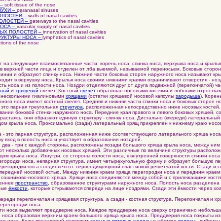
 –
soft tissue of the nose
УХИ –
paranasal sinuses
ОЛОСТЕЙ –
walls of nasal cavities
ОЛОСТЕЙ –
gateways to the nasal cavities
ОСА –
vascular supply of nasal cavities
ЫХ ПОЛОСТЕЙ –
innervation of nasal cavities
РУКТУРЫ НОСА –
lymphatics of nasal cavities
tions of the nose
 на следующие взаимосвязанные части: корень носа, спинка носа, верхушка носа и крылья
верхней части лица и отделен от лба выемкой, называемой переносьем. Боковые сторон
инии и образуют спинку носа. Нижние части боковых сторон наружного носа называют кр
ходит в верхушку носа. Крылья носа своими нижними краями ограничивают отверстия - ноз
сть носа и из полости носа. Ноздри отделяются друг от друга подвижной (перепончатой) ч
тный
и
хрящевой
скелет. Костный
скелет
образован носовыми костями и лобными отростка
 несколькими гиалиновыми
хрящами
(остатки хрящевой носовой капсулы
зародыша
). Корен
жного носа имеют костный скелет. Средняя и нижняя части спинки носа и боковых сторон н
это парная треугольная
структура
, расположенная непосредственно ниже носовых костей
вании боковой стенки наружного носа. Передние края правого и левого боковых хрящей, 
растаясь, они образуют единую структуру - спинку носа. Дистально (кпереди) латеральный
ом крыла носа. Проксимально (сзади) латеральный хрящ прикреплен к нижнему краю носов
 это парная структура, расположенная ниже соответствующего латерального хряща носа
у вход в полость носа и участвует в образовании ноздрей.
ва - три с каждой стороны, расположены позади большого хряща крыла носа, между ним
ют несколько добавочных носовых хрящей. Эти различные по величине структуры распол
ом крыла носа. Изнутри, со стороны полости носа, к внутренней поверхности спинки носа
егородки носa, непарная структура, имеет четырехугольную форму и образует большую п
перегородки носа соединяется с перпендикулярной пластинкой решетчатой кости. Сзади и 
 передней носовой остью. Между нижним краем хряща перегородки носа и передним краем
а сошниково-носового хряща. Хрящи носа соединяются между собой и с прилежащими кост
реннее
пространство
, образованное структурами наружного носа. Полость носа разделена
ные
ёмкости
, которые открываются спереди на лице ноздрями. Сзади эти ёмкости через х
реди перепончатая и хрящевая структура, а сзади - костная структура. Перепончатая и х
ерегородки носа.
 носа выделяют преддверие носа. Каждое преддверие носа сверху ограничено небольш
ти носа образован верхним краем большого хряща крыла носа. Преддверия носа покрыты 
го носа. Кожа преддверий содержит
сальные
,
потовые
железы
и жёсткие
волосы
- вибрисы