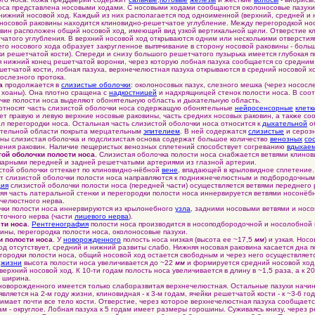
а представлена носовыми ходами. С носовыми ходами сообщаются околоносовые пазухи
 нижний носовой ход. Каждый из них располагается под одноименной (верхний, средней и 
 носовой раковины находится клиновидно-решетчатое углубление. Между перегородкой н
вин расположен общий носовой ход, имеющий вид узкой вертикальной щели. Отверстие к
чатого углубления. В верхний носовой ход открываются одним или несколькими отверсти
него носового хода образует закругленное выпячивание в сторону носовой раковины - бол
и решетчатой кости). Спереди и снизу большого решетчатого пузырька имеется глубокая 
 нижний конец решетчатой воронки, через которую лобная пазуха сообщается со средним
ешетчатой кости, лобная пазуха, верхнечелюстная пазуха открываются в средний носовой х
ослезного протока.
а
продолжается в
слизистые оболочки
: околоносовых пазух, слезного мешка (через нососл
з хоаны). Она плотно сращена с
надкостницей
и надхрящницей стенок полости носа. В соот
чке полости носа выделяют обонятельную область и дыхательную область.
тносят часть слизистой оболочки носа содержащую обонятельные
нейросенсорные
клетк
ет правую и левую верхние носовые раковины, часть средних носовых раковин, а также со
 перегородки носа. Остальная часть слизистой оболочки носа относится к
дыхательной
о
ельной области покрыта мерцательным
эпителием
. В ней содержатся
слизистые
и сероз
 слизистая оболочка и подслизистая основа содержат большое количество
венозных
со
ения раковин. Наличие пещеристых венозных сплетений способствует согреванию
вдыхаем
ой оболочки полости носа
. Слизистая оболочка полости носа снабжается ветвями клино
парными передней и задней решетчатыми артериями из глазной артерии.
стой оболочки оттекает по клиновидно-нёбной
вене
, впадающей в крыловидное сплетение.
т слизистой оболочки полости носа направляются к поднижнечелюстным и подбородочны
ция
слизистой оболочки полости носа (передней части) осуществляется ветвями переднего
яя часть латеральной стенки и перегородки полости носа иннервируется ветвями носонёб
челюстного нерва.
и полости носа иннервируются из крылонебного
узла
, задними носовыми ветвями и нос
очного нерва (части
лицевого нерва
).
ти носа
.
Рентгенография
полости носа производится в носоподбородочной и носолобной 
ины, перегородка полости носа, околоносовые пазухи.
и полости носа
. У
новорожденного
полость носа низкая (высота ее ~17,5
мм
) и узкая. Но
од отсутствует, средний и нижний развиты слабо. Нижняя носовая раковина касается дна 
городки полости носа, общий носовой ход остается свободным и через него осуществляет
у
жизни
высота полости носа увеличивается до ~22
мм
и формируется средний носовой ход,
 верхний носовой ход. К 10-ти годам полость носа увеличивается в длину в ~1,5 раза, а к 20-
ё ширина.
оворожденного имеется только слаборазвитая верхнечелюстная. Остальные пазухи начи
вляется на 2-м году жизни, клиновидная - к 3-м годам, ячейки решетчатой кости - к ~3-6 го
имает почти все тело кости. Отверстие, через которое верхнечелюстная пазуха сообщаетс
дам - округлое. Лобная пазуха к 5 годам имеет размеры горошины. Суживаясь книзу, через