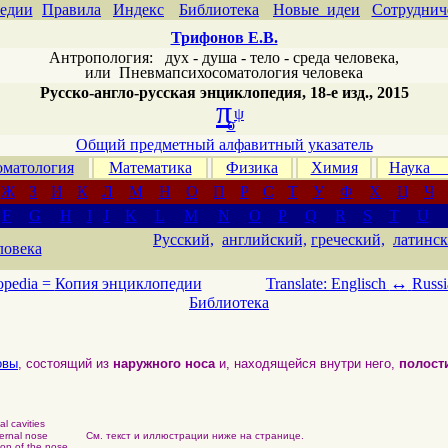
едии
Правила
Индекс
Библиотека
Новые идеи
Сотруднич
Трифонов Е.В.
Антропология: дух - душа - тело - среда человека,
или
Пневмапсихосоматология человека
Русско-англо-русская энциклопедия, 18-е изд., 2015
π
ψ
σ
Общий предметный алфавитный указатель
матология
Математика
Физика
Химия
Наука
Ж
З
И
К
Л
М
Н
О
П
Р
С
Т
У
Ф
Х
Ц
Ч
F
G
H
I
J
K
L
M
N
O
P
Q
R
S
T
U
Русский,
английский,
греческий,
латинск
ловека
↔
opedia =
Копия энциклопедии
Translate: Englisch
Russi
Библиотека
овы
, состоящий из
наружного носа
и, находящейся внутри него,
полост
al cavities
ernal nose
См. текст и иллюстрации ниже на странице.
ton of the nose