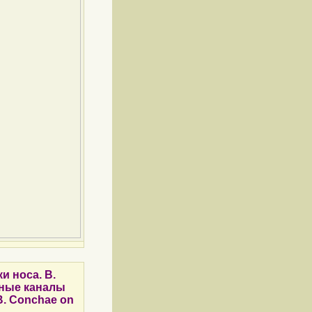
и носа. B.
шные каналы
 B. Conchae on