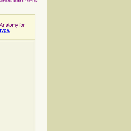
шетчатой кости в 7-летнем
s Anatomy for
тура.