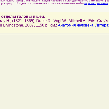
вым ходом. Размеры клиновидной пазухи у ребенка 6-8 лет достигают ~2-3
мм
. Пазухи ре
руг к другу; к 14 годам по строению они похожи на решетчатые ячейки
взрослого
человека
.
 отделы головы и шеи
.
Gray H., (1821–1865), Drake R., Vogl W., Mitchell A., Eds. Gray'
l Livingstone, 2007, 1150 p., см.:
Анатомия человека: Литера