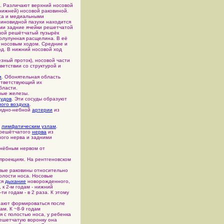
. Различают верхний носовой
нижней) носовой раковиной.
оса и медиальными
линовидной пазухи находится
ями задние ячейки решетчатой
ьшой решётчатый пузырёк
полулунная расщелина. В её
 носовым ходом. Средние и
од. В нижний носовой ход
езный проток), носовой части
ветствии со структурой и
и
. Обонятельная область
ответствующий их
бласти.
ные железы.
судов
. Эти сосуды образуют
ого воздуха
.
видно-небной
артерии
из
м
лимфатическим узлам
.
 решётчатого
нерва
из
ного нерва и задними
онёбным нервом от
проекциях. На рентгеновском
совые раковины относительно
полости носа. Носовые
ся
дыхание
новорожденного,
 к 2-м годам - нижний
ти годам - в 2 раза. К этому
нают формироваться после
дам. К ~8-9 годам
я с полостью носа, у ребенка
 решетчатую воронку она