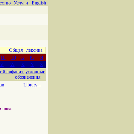
ество
Услуги
English
 Общая лексика
Ш
Щ
Э
Ю
Я
V
W
X
Y
Z
ий алфавит,
условные
обозначения
an
Library =
и носа
.