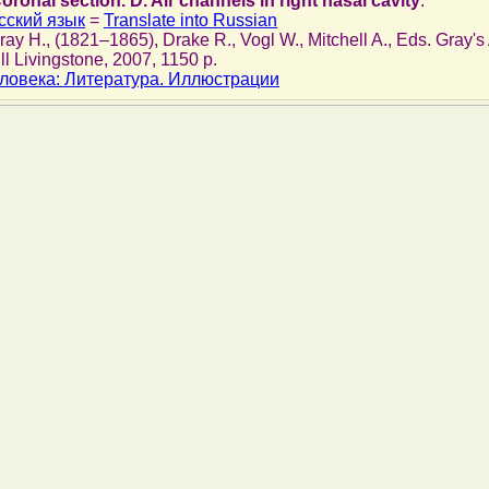
 Coronal section. D. Air channels in right nasal cavity
.
сский язык
=
Translate into Russian
Gray H., (1821–1865), Drake R., Vogl W., Mitchell A., Eds. Gray'
ll Livingstone, 2007, 1150 p.
ловека: Литература. Иллюстрации