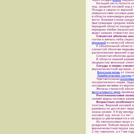
Большая часть полости нос
ход, средний носовой ход и
Позади и сверху от верхней
поверхностями носовых рако
в области клиновидно-решет
кости. Боковая стенка сред
(выступающие средние ячейк
передней области находится
передние ячейки (пазухи) р
ведет нижнее отверстие нос
Слизистая оболочка нос
глотки и мягкого нёба (чере
функцией
в слизистой оболо
К обонятельной области о
слизистой оболочки покрыва
расположению верхний отдел
Слизистая оболочка дыхат
В области нижней раковины
пещеристые венозные сплет
Сосуды и нервы слизист
верхнечелюстной артерии, 
Венозная кровь
от слизи
Лимфатические сосуды
о
Чувствительная
иннерва
носоресничного нерва. Задн
носовыми ветвями из верхне
Железы слизистой оболочк
вегетативного ядра
промежут
Рентгеноанатомия полос
снимке видны носовые раков
Возрастные особенност
толстые. Верхний носовой х
раковины не достигают пере
хоаны низкие. К 6-му месяц
носовой ход, после 2-х лет -
возрасту увеличивается и е
Из околоносовых пазух у н
рождения. Лобная пазуха поя
верхнечелюстная пазуха зан
2 лет овальное, а к 7-ми го