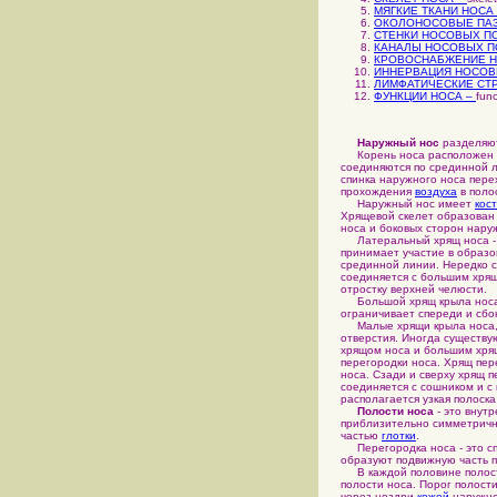
МЯГКИЕ ТКАНИ НОСА
ОКОЛОНОСОВЫЕ ПАЗ
СТЕНКИ НОСОВЫХ П
КАНАЛЫ НОСОВЫХ П
КРОВОСНАБЖЕНИЕ Н
ИННЕРВАЦИЯ НОСОВ
ЛИМФАТИЧЕСКИЕ СТ
ФУНКЦИИ НОСА –
func
Наружный нос
разделяют
Корень носа расположен в 
соединяются по срединной л
спинка наружного носа пере
прохождения
воздуха
в поло
Наружный нос имеет
кос
Хрящевой скелет образован
носа и боковых сторон нару
Латеральный хрящ носа - 
принимает участие в образо
срединной линии. Нередко с
соединяется с большим хрящ
отростку верхней челюсти.
Большой хрящ крыла носа -
ограничивает спереди и сбок
Малые хрящи крыла носа, д
отверстия. Иногда существу
хрящом носа и большим хрящ
перегородки носа. Хрящ пер
носа. Сзади и сверху хрящ 
соединяется с сошником и с
располагается узкая полоск
Полости носа
- это внут
приблизительно симметрич
частью
глотки
.
Перегородка носа - это спе
образуют подвижную часть п
В каждой половине полости
полости носа. Порог полос
через ноздри
кожей
наружно