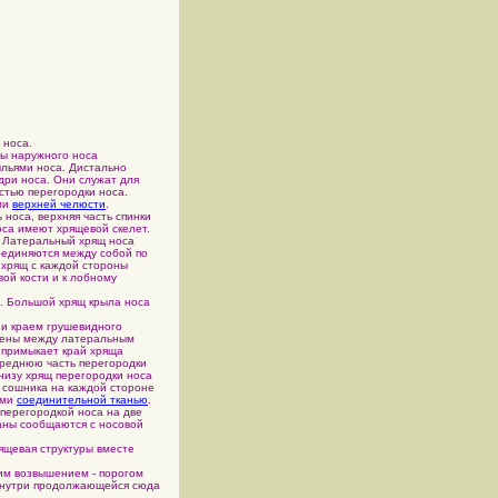
 носа.
ы наружного носа
ыльями носа. Дистально
дри носа. Они служат для
астью перегородки носа.
ми
верхней челюсти
.
ь носа, верхняя часть спинки
оса имеют хрящевой скелет.
. Латеральный хрящ носа
соединяются между собой по
 хрящ с каждой стороны
ой кости и к лобному
. Большой хрящ крыла носа
 и краем грушевидного
ожены между латеральным
 примыкает край хряща
ереднюю часть перегородки
снизу хрящ перегородки носа
 сошника на каждой стороне
ями
соединительной тканью
.
 перегородкой носа на две
оаны сообщаются с носовой
рящевая структуры вместе
им возвышением - порогом
изнутри продолжающейся сюда
.