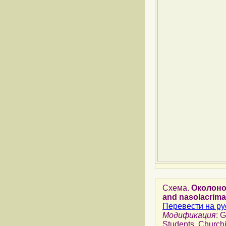
Схема.
Околоно
and nasolacrima
Перевести на ру
Модификация
: 
Students. Churchi