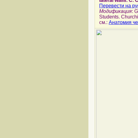
lateral walls. C.
Перевести на ру
Модификация
: 
Students. Churchi
см.:
Анатомия че