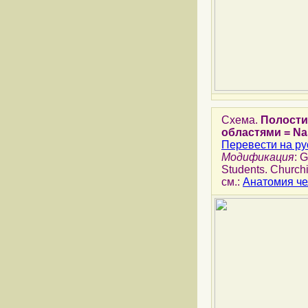
Схема.
Полости
областями = Nasal
Перевести на ру
Модификация
: 
Students. Churchi
см.:
Анатомия че