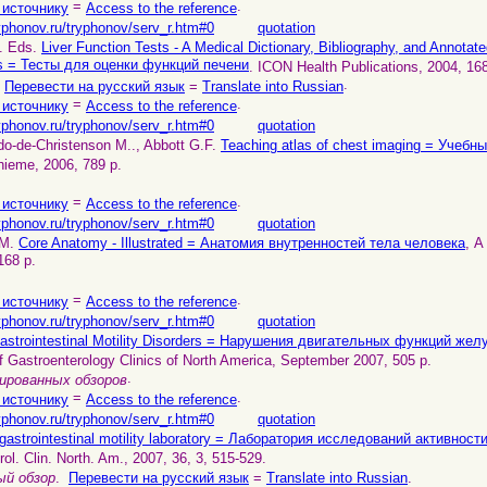
=
.
 источнику
Access to the reference
yphonov.ru/tryphonov/serv_r.htm#0
quotation
P. Eds.
Liver Function Tests - A Medical Dictionary, Bibliography, and Annota
es = Тесты для оценки функций печени
. ICON Health Publications, 2004, 168
.
.
Перевести на русский язык
=
Translate into Russian
=
.
 источнику
Access to the reference
yphonov.ru/tryphonov/serv_r.htm#0
quotation
o-de-Christenson M.., Abbott G.F.
Teaching atlas of chest imaging = Учеб
hieme, 2006, 789 p.
=
.
 источнику
Access to the reference
yphonov.ru/tryphonov/serv_r.htm#0
quotation
.M.
Core Anatomy - Illustrated = Анатомия внутренностей тела человека
, A
168 p.
=
.
 источнику
Access to the reference
yphonov.ru/tryphonov/serv_r.htm#0
quotation
astrointestinal Motility Disorders = Нарушения двигательных функций же
f Gastroenterology Clinics of North America, September 2007, 505 p.
.
ированных обзоров
=
.
 источнику
Access to the reference
yphonov.ru/tryphonov/serv_r.htm#0
quotation
gastrointestinal motility laboratory = Лаборатория исследований активно
rol. Clin. North. Am., 2007, 36, 3, 515-529.
й обзор
.
Перевести на русский язык
=
Translate into Russian
.