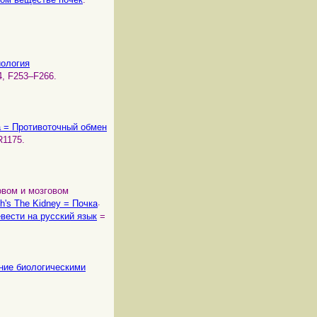
зиология
84, F253–F266.
lla = Противоточный обмен
R1175.
ковом и мозговом
.
ch's The Kidney = Почка
вести на русский язык
=
ление биологическими