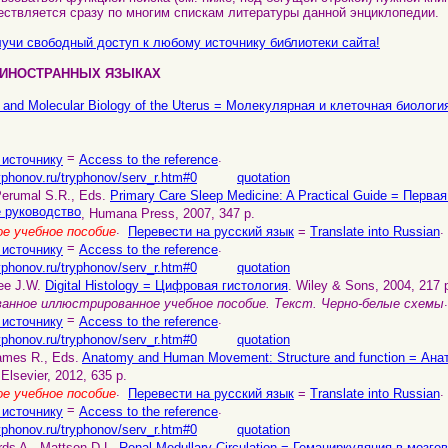
ествляется сразу по многим спискам литературы данной энциклопедии.
учи свободный доступ к любому источнику библиотеки сайта!
 ИНОСТРАННЫХ ЯЗЫКАХ
l and Molecular Biology of the Uterus = Молекулярная и клеточная биологи
=
.
 источнику
Access to the reference
yphonov.ru/tryphonov/serv_r.htm#0
quotation
Perumal S.R., Eds.
Primary Care Sleep Medicine: A Practical Guide = Перв
е руководство
, Humana Press, 2007, 347 p.
.
.
е учебное пособие
Перевести на русский язык
=
Translate into Russian
=
.
 источнику
Access to the reference
yphonov.ru/tryphonov/serv_r.htm#0
quotation
bee J.W.
Digital Histology = Цифровая гистология
. Wiley & Sons, 2004, 217 
.
анное иллюстрированное учебное пособие. Текст. Черно-белые схемы
=
.
 источнику
Access to the reference
yphonov.ru/tryphonov/serv_r.htm#0
quotation
ames R., Eds.
Anatomy and Human Movement: Structure and function = Ан
, Elsevier, 2012, 635 p.
.
.
е учебное пособие
Перевести на русский язык
=
Translate into Russian
=
.
 источнику
Access to the reference
yphonov.ru/tryphonov/serv_r.htm#0
quotation
rds A., Mattson D.L.
Renal Medullary Circulation = Гемациркуляция в мозг