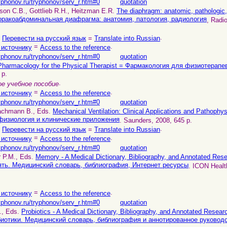
yphonov.ru/tryphonov/serv_r.htm#0
quotation
son C.B., Gottlieb R.H., Heitzman E.R.
The diaphragm: anatomic, pathologic,
 Торакоабдоминальная диафрагма: анатомия, патология, радиология
, Radi
.
.
Перевести на русский язык
=
Translate into Russian
=
.
 источнику
Access to the reference
yphonov.ru/tryphonov/serv_r.htm#0
quotation
Pharmacology for the Physical Therapist = Фармакология для физиотерапе
 p.
.
е учебное пособие
=
.
 источнику
Access to the reference
yphonov.ru/tryphonov/serv_r.htm#0
quotation
achmann B., Eds.
Mechanical Ventilation: Clinical Applications and Pathoph
физиология и клинические приложения
. Saunders, 2008, 645 p.
.
.
Перевести на русский язык
=
Translate into Russian
=
.
 источнику
Access to the reference
yphonov.ru/tryphonov/serv_r.htm#0
quotation
r P.M., Eds.
Memory - A Medical Dictionary, Bibliography, and Annotated Rese
ять. Медицинский словарь, библиография, Интернет ресурсы
. ICON Healt
=
.
 источнику
Access to the reference
yphonov.ru/tryphonov/serv_r.htm#0
quotation
P., Eds.
Probiotics - A Medical Dictionary, Bibliography, and Annotated Researc
биотики. Медицинский словарь, библиография и аннотированное руководс