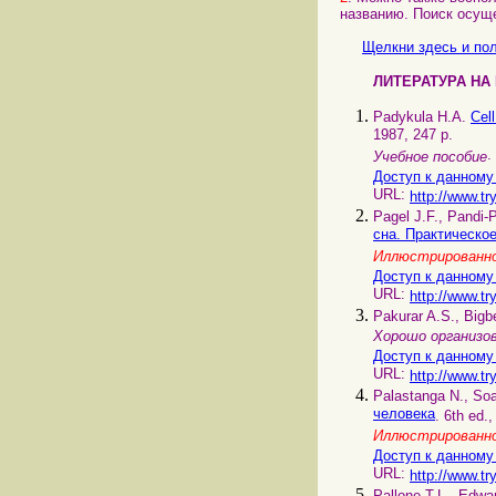
названию. Поиск осущ
Щелкни здесь и пол
ЛИТЕРАТУРА НА
Padykula H.A.
Cel
1987, 247 p.
.
Учебное пособие
Доступ к данному
URL:
http://www.tr
Pagel J.F., Pandi-
сна. Практическо
Иллюстрированно
Доступ к данному
URL:
http://www.tr
Pakurar A.S., Big
Хорошо организов
Доступ к данному
URL:
http://www.tr
Palastanga N., So
человека
. 6th ed.
Иллюстрированно
Доступ к данному
URL:
http://www.tr
Pallone T.L., Edwa