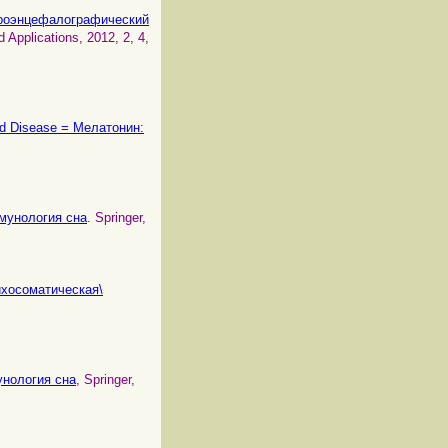
ектроэнцефалографический
 Applications, 2012, 2, 4,
 and Disease = Мелатонин:
ммунология сна
. Springer,
ихосоматическая\
унология сна
, Springer,