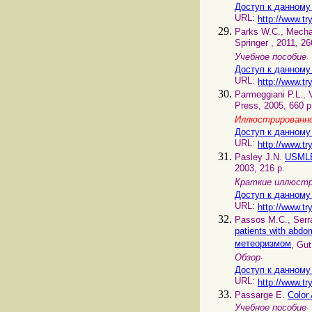
Доступ к данному
URL:
http://www.tr
Parks W.C., Mech
Springer , 2011, 26
.
Учебное пособие
Доступ к данному
URL:
http://www.tr
Parmeggiani P.L., V
Press, 2005, 660 p
Иллюстрированно
Доступ к данному
URL:
http://www.tr
Pasley J.N.
USMLE
2003, 216 p.
Краткие иллюстр
Доступ к данному
URL:
http://www.t
Passos M.C., Serra
patients with abd
метеоризмом
, Gut
.
Обзор
Доступ к данному
URL:
http://www.tr
Passarge E.
Color
.
Учебное пособие