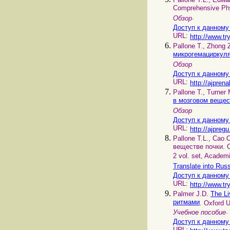
Comprehensive Phys
.
Обзор
Доступ к данному
URL:
http://www.tr
Pallone T., Zhong 
микрогемациркуля
Обзор
Доступ к данному
URL:
http://ajpren
Pallone T., Turner
в мозговом вещес
Обзор
Доступ к данному
URL:
http://ajpreg
Pallone T.L., Cao 
веществе почки. Ch
2 vol. set, Academ
Translate into Rus
Доступ к данному
URL:
http://www.tr
Palmer J.D.
The Li
ритмами
. Oxford U
.
Учебное пособие
Доступ к данному