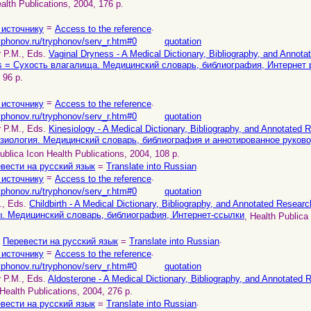
alth Publications, 2004, 176 p.
=
.
 источнику
Access to the reference
yphonov.ru/tryphonov/serv_r.htm#0
quotation
r P.M., Eds.
Vaginal Dryness - A Medical Dictionary, Bibliography, and Annot
ces = Сухость влагалища. Медицинский словарь, библиография, Интернет
 96 p.
=
.
 источнику
Access to the reference
yphonov.ru/tryphonov/serv_r.htm#0
quotation
r P.M., Eds.
Kinesiology - A Medical Dictionary, Bibliography, and Annotated 
езиология. Медицинский словарь, библиография и аннотированное руково
ublica Icon Health Publications, 2004, 108 p.
вести на русский язык
=
Translate into Russian
=
.
 источнику
Access to the reference
yphonov.ru/tryphonov/serv_r.htm#0
quotation
P., Eds.
Childbirth - A Medical Dictionary, Bibliography, and Annotated Researc
ы. Медицинский словарь, библиография, Интернет-ссылки
, Health Publica
.
.
Перевести на русский язык
=
Translate into Russian
=
.
 источнику
Access to the reference
yphonov.ru/tryphonov/serv_r.htm#0
quotation
r P.M., Eds.
Aldosterone - A Medical Dictionary, Bibliography, and Annotated 
Health Publications, 2004, 276 p.
.
вести на русский язык
=
Translate into Russian