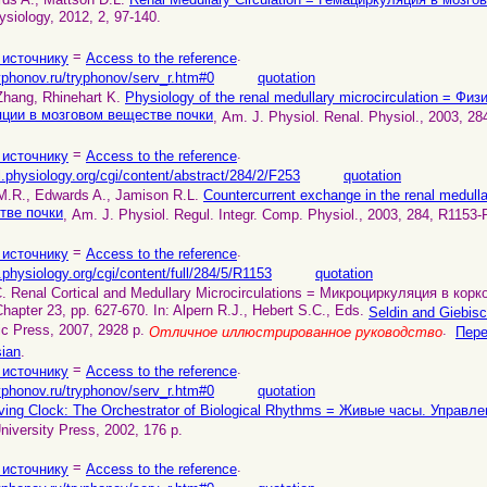
iology, 2012, 2, 97-140.
=
.
 источнику
Access to the reference
yphonov.ru/tryphonov/serv_r.htm#0
quotation
Zhang, Rhinehart K.
Physiology of the renal medullary microcirculation = Фи
ции в мозговом веществе почки
, Am. J. Physiol. Renal. Physiol., 2003, 2
=
.
 источнику
Access to the reference
al.physiology.org/cgi/content/abstract/284/2/F253
quotation
 M.R., Edwards A., Jamison R.L.
Countercurrent exchange in the renal medu
тве почки
, Am. J. Physiol. Regul. Integr. Comp. Physiol., 2003, 284, R1153-
=
.
 источнику
Access to the reference
u.physiology.org/cgi/content/full/284/5/R1153
quotation
C. Renal Cortical and Medullary Microcirculations = Микроциркуляция в кор
apter 23, pp. 627-670. In: Alpern R.J., Hebert S.C., Eds.
Seldin and Giebis
ic Press, 2007, 2928 p.
.
Отличное иллюстрированное руководство
Пере
sian
.
=
.
 источнику
Access to the reference
yphonov.ru/tryphonov/serv_r.htm#0
quotation
ving Clock: The Orchestrator of Biological Rhythms = Живые часы. Управ
niversity Press, 2002, 176 p.
=
.
 источнику
Access to the reference