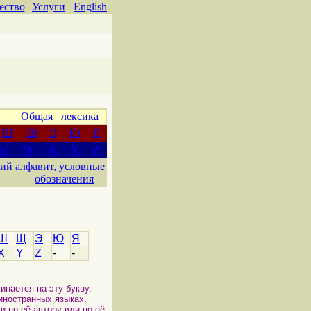
ество
Услуги
English
 Общая лексика
Ш
Щ
Э
Ю
Я
V
W
X
Y
Z
ий алфавит,
условные
обозначения
Ш
Щ
Э
Ю
Я
X
Y
Z
-
-
инается на эту букву.
 иностранных языках.
и по её автору или по её