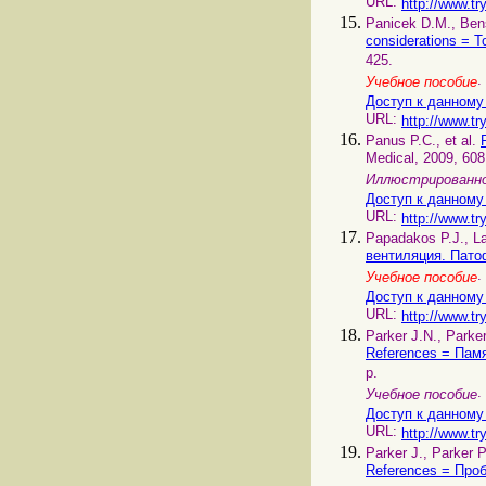
URL:
http://www.tr
Panicek D.M., Ben
considerations =
425.
Учебное пособие
Доступ к данному
URL:
http://www.tr
Panus P.C., et al.
Medical, 2009, 608
Иллюстрированно
Доступ к данному
URL:
http://www.tr
Papadakos P.J., L
вентиляция. Пато
Учебное пособие
Доступ к данному
URL:
http://www.tr
Parker J.N., Parke
References = Пам
p.
.
Учебное пособие
Доступ к данному
URL:
http://www.tr
Parker J., Parker 
References = Про