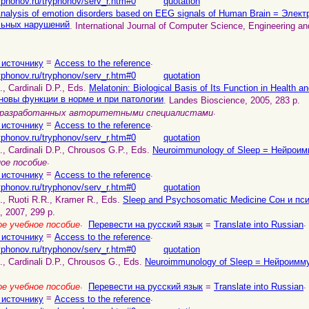
yphonov.ru/tryphonov/serv_r.htm#0
quotation
nalysis of emotion disorders based on EEG signals of Human Brain = Эл
льных нарушений
. International Journal of Computer Science, Engineering and
=
.
 источнику
Access to the reference
yphonov.ru/tryphonov/serv_r.htm#0
quotation
, Cardinali D.P., Eds.
Melatonin: Biological Basis of Its Function in Health
новы функции в норме и при патологии
. Landes Bioscience, 2005, 283 p.
.
, разработанных авторитетными специалистами
=
.
 источнику
Access to the reference
yphonov.ru/tryphonov/serv_r.htm#0
quotation
, Cardinali D.P., Chrousos G.P., Eds.
Neuroimmunology of Sleep = Нейрои
.
ое пособие
=
.
 источнику
Access to the reference
yphonov.ru/tryphonov/serv_r.htm#0
quotation
, Ruoti R.R., Kramer R., Eds.
Sleep and Psychosomatic Medicine Сон и пс
, 2007, 299 p.
.
.
е учебное пособие
Перевести на русский язык
=
Translate into Russian
=
.
 источнику
Access to the reference
yphonov.ru/tryphonov/serv_r.htm#0
quotation
, Cardinali D.P., Chrousos G., Eds.
Neuroimmunology of Sleep = Нейроимм
.
.
е учебное пособие
Перевести на русский язык
=
Translate into Russian
=
.
 источнику
Access to the reference