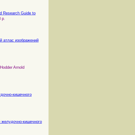
ted Research Guide to
 p.
ный атлас изображений
 Hodder Arnold
лудочно-кишечного
сти желудочно-кишечного