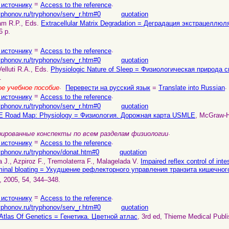
=
.
 источнику
Access to the reference
yphonov.ru/tryphonov/serv_r.htm#0
quotation
am R.P., Eds.
Extracellular Matrix Degradation = Деградация экстрацеллю
6 p.
=
.
 источнику
Access to the reference
yphonov.ru/tryphonov/serv_r.htm#0
quotation
elluti R.A., Eds.
Physiologic Nature of Sleep = Физиологическая природа с
.
.
.
е учебное пособие
Перевести на русский язык
=
Translate into Russian
=
.
 источнику
Access to the reference
yphonov.ru/tryphonov/serv_r.htm#0
quotation
 Road Map: Physiology = Физиология. Дорожная карта USMLE
, McGraw-H
.
ированные конспекты по всем разделам физиологии
=
.
 источнику
Access to the reference
ryphonov.ru/tryphonov/donat.htm#0
quotation
 J., Azpiroz F., Tremolaterra F., Malagelada V.
Impaired reflex control of intes
ominal bloating = Ухудшение рефлекторного управления транзита кишечног
, 2005, 54, 344–348.
=
.
 источнику
Access to the reference
yphonov.ru/tryphonov/serv_r.htm#0
quotation
 Atlas Of Genetics = Генетика. Цветной атлас
, 3rd ed, Thieme Medical Publi