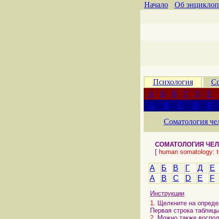
Начало
Об энциклоп
Психология
Со
А
Б
В
Г
Д
Е
A
B
C
D
E
Соматология че
СОМАТОЛОГИЯ ЧЕЛ
[
human somatology: th
А
Б
В
Г
Д
Е
A
B
C
D
E
F
Инструкции
1
. Щелкните на опреде
Первая строка таблицы
2
. Можно также воспол