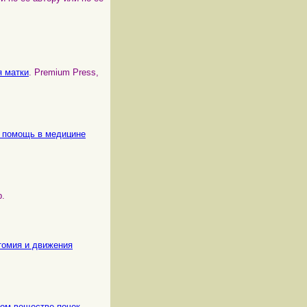
я матки
. Premium Press,
ая помощь в медицине
p.
атомия и движения
овом веществе почек
.