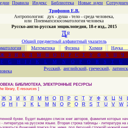
едии
Правила
Индекс
Библиотека
Новые идеи
Сотруднич
Трифонов Е.В.
Антропология: дух - душа - тело - среда человека,
или
Пневмапсихосоматология человека
Русско-англо-русская энциклопедия, 18-е изд., 2015
π
ψ
σ
Общий предметный алфавитный указатель
матология
Математика
Физика
Химия
Наука
Ж
З
И
К
Л
М
Н
О
П
Р
С
Т
У
Ф
Х
Ц
Ч
F
G
H
I
J
K
L
M
N
O
P
Q
R
S
T
U
Русский,
английский,
греческий,
латинск
ловека
ОВЕКА: БИБЛИОТЕКА, ЭЛЕКТРОННЫЕ РЕСУРСЫ
e library, E-resources
]
Ж
З
И
К
Л
М
Н
О
П
Р
С
Т
У
Ф
Х
Ц
Ч
G
H
I
J
K
L
M
N
O
P
Q
R
S
T
U
V
W
ленной букве. Будет выведен список книг авторов, фамилия которых нач
 - литература на русском языке. Вторая строка таблицы - литература на
ьзоваться функцией поиска (см. ниже, под бегущей строкой) нужной книг