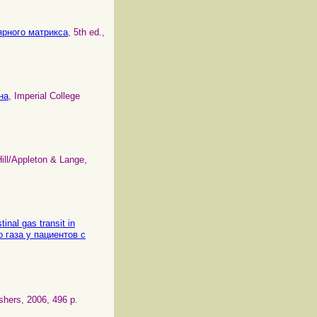
лярного матрикса
, 5th ed.,
на
, Imperial College
ill/Appleton & Lange,
tinal gas transit in
о газа у пациентов с
shers, 2006, 496 p.