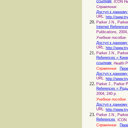
ссылкам
, ICON He
.
Справочник
Доступ к данному
URL:
http://www.tr
Parker J.N., Parke
Internet Referen
Publications, 2004,
.
Учебное пособие
Доступ к данному
URL:
http://www.tr
Parker J.N., Parke
References = Кин
ссылкам
, Health P
.
Справочник
Пере
Доступ к данному
URL:
http://www.tr
Parker J., Parker 
References = Род
2004, 240 p.
Учебное пособие
Доступ к данному
URL:
http://www.tr
Parker J.N., Parke
References
, ICON 
.
Справочник
Пере