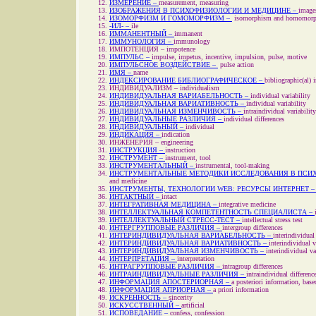
ИЗМЕРЕНИЕ –
measurement, measuring
ИЗОБРАЖЕНИЯ В ПСИХОФИЗИОЛОГИИ И МЕДИЦИНЕ –
image
ИЗОМОРФИЗМ И ГОМОМОРФИЗМ –
isomorphism and homomor
-ИЛ- –
ile
ИММАНЕНТНЫЙ –
immanent
ИММУНОЛОГИЯ –
immunology
ИМПОТЕНЦИЯ –
impotence
ИМПУЛЬС –
impulse, impetus, incentive, impulsion, pulse, motive
ИМПУЛЬСНОЕ ВОЗДЕЙСТВИЕ –
pulse action
ИМЯ –
name
ИНДЕКСИРОВАНИЕ БИБЛИОГРАФИЧЕСКОЕ –
bibliographic(al) 
ИНДИВИДУАЛИЗМ –
individualism
ИНДИВИДУАЛЬНАЯ ВАРИАБЕЛЬНОСТЬ –
individual variability
ИНДИВИДУАЛЬНАЯ ВАРИАТИВНОСТЬ –
individual variability
ИНДИВИДУАЛЬНАЯ ИЗМЕНЧИВОСТЬ –
intraindividual variability
ИНДИВИДУАЛЬНЫЕ РАЗЛИЧИЯ –
individual differences
ИНДИВИДУАЛЬНЫЙ –
individual
ИНДИКАЦИЯ –
indication
ИНЖЕНЕРИЯ –
engineering
ИНСТРУКЦИЯ –
instruction
ИНСТРУМЕНТ –
instrument, tool
ИНСТРУМЕНТАЛЬНЫЙ –
instrumental, tool-making
ИНСТРУМЕНТАЛЬНЫЕ МЕТОДИКИ ИССЛЕДОВАНИЯ В ПСИХ
and medicine
ИНСТРУМЕНТЫ, ТЕХНОЛОГИИ WEB: РЕСУРСЫ ИНТЕРНЕТ 
ИНТАКТНЫЙ –
intact
ИНТЕГРАТИВНАЯ МЕДИЦИНА –
integrative medicine
ИНТЕЛЛЕКТУАЛЬНАЯ КОМПЕТЕНТНОСТЬ СПЕЦИАЛИСТА –
ИНТЕЛЛЕКТУАЛЬНЫЙ СТРЕСС-ТЕСТ –
intellectual stress test
ИНТЕРГРУППОВЫЕ РАЗЛИЧИЯ –
intergroup differences
ИНТЕРИНДИВИДУАЛЬНАЯ ВАРИАБЕЛЬНОСТЬ –
interindividual
ИНТЕРИНДИВИДУАЛЬНАЯ ВАРИАТИВНОСТЬ –
interindividual v
ИНТЕРИНДИВИДУАЛЬНАЯ ИЗМЕНЧИВОСТЬ –
interindividual va
ИНТЕРПРЕТАЦИЯ –
interpretation
ИНТРАГРУППОВЫЕ РАЗЛИЧИЯ –
intragroup differences
ИНТРАИНДИВИДУАЛЬНЫЕ РАЗЛИЧИЯ –
intraindividual differenc
ИНФОРМАЦИЯ АПОСТЕРИОРНАЯ –
a posteriori information, bas
ИНФОРМАЦИЯ АПРИОРНАЯ –
a priori information
ИСКРЕННОСТЬ –
sincerity
ИСКУССТВЕННЫЙ –
artificial
ИСПОВЕДАНИЕ –
confess, confession