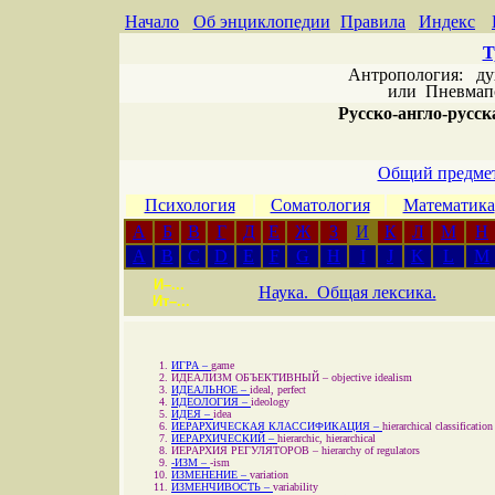
Начало
Об энциклопедии
Правила
Индекс
Т
Антропология: дух 
или
Пневмапс
Русско-англо-русска
Общий предмет
Психология
Соматология
Математика
А
Б
В
Г
Д
Е
Ж
З
И
К
Л
М
Н
A
B
C
D
E
F
G
H
I
J
K
L
M
И–...
Наука. Общая лексика.
Ит–...
ИГРА –
game
ИДЕАЛИЗМ ОБЪЕКТИВНЫЙ –
objective idealism
ИДЕАЛЬНОЕ –
ideal, perfect
ИДЕОЛОГИЯ –
ideology
ИДЕЯ –
idea
ИЕРАРХИЧЕСКАЯ КЛАССИФИКАЦИЯ –
hierarchical classification
ИЕРАРХИЧЕСКИЙ –
hierarchic, hierarchical
ИЕРАРХИЯ РЕГУЛЯТОРОВ –
hierarchy of regulators
-ИЗМ –
-ism
ИЗМЕНЕНИЕ –
variation
ИЗМЕНЧИВОСТЬ –
variability