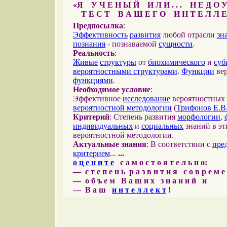
«Я У Ч Е Н Ы Й И Л И . . . Н Е Д О У
Т Е С Т В А Ш Е Г О И Н Т Е Л Л Е
Предпосылка
:
Эффективность
развития
любой отрасли
зн
познания
- познаваемой
сущности
.
Реальность
:
Живые
структуры
от
биохимического
и
суб
вероятностными структурами
.
Функции
вер
функциями
.
Необходимое условие
:
Эффективное
исследование
вероятностных 
вероятностной методологии
(
Трифонов Е.В
Критерий
: Степень развития
морфологии
,
индивидуальных
и
социальных
знаний в эт
вероятностной методологии.
Актуальные знания
: В соответствии с
пре
критерием
...
...
о ц е н и т е
с а м о с т о я т е л ь н о:
— с т е п е н ь р а з в и т и я с о в р е м 
— о б ъ е м В а ш и х з н а н и й и
— В а ш
и н т е л л е к т
!