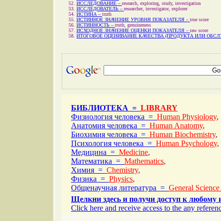
ИССЛЕДОВАНИЕ –
research, exploring, study, investigation
ИССЛЕДОВАТЕЛЬ –
researcher, investigator, explorer
ИСТИНА –
truth
ИСТИННОЕ ЗНАЧЕНИЕ УРОВНЯ ПОКАЗАТЕЛЯ –
true score
ИСТИННОСТЬ –
truth, genuineness
ИСХОДНОЕ ЗНАЧЕНИЕ ОЦЕНКИ ПОКАЗАТЕЛЯ –
raw score
ИТОГОВОЕ ОЦЕНИВАНИЕ КАЧЕСТВА (ПРОДУКТА ИЛИ ОБС
БИБЛИОТЕКА =
LIBRARY
Физиология человека =
Human Physiology
,
Анатомия человека =
Human Anatomy
,
Биохимия человека =
Human Biochemistry
,
Психология человека =
Human Psychology
,
Медицина =
Medicine
,
Математика =
Mathematics
,
Химия =
Chemistry
,
Физика =
Physics
,
Общенаучная литература =
General Science
Щелкни здесь и получи доступ к любому 
Click here and receive access to the any referenc