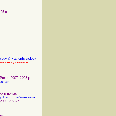
205 с.
ology & Pathophysiology
ллюстрированное
 Press, 2007, 2928 p.
ussian
.
ия в почке.
ry Tract = Заболевания
, 2006, 3776 p.