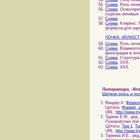
Схема
. Роль поч
Схема
. Осмолярн
отделах мочевых 
Схема
.
Схема
. Клиренс. 
формула для оцен
ПОЧКА: ИЛЛЮСТ
Схема
. Роль поче
Схема
. Взаимоот
фильтрации в поч
Схема
. Структура
Схема
. ХХХ.
Схема
. ХХХ.
Литература. И
Щелкни здесь и пол
Вандер А.
Физиол
Цитаты:
Формат .
URL:
http://www.tr
Тареев Е.М., ред
Руководство для
Цитаты:
Том 1
.
То
URL:
http://www.tr
Тареева И.Е., ред