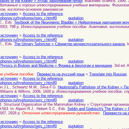
seases of the Kidney = Атлас заболеваний почки
. Blackwell Science, 1999, 
ботанные и хорошо иллюстрированные учебные материалы. Физиологи
ов, кислотно-основное равновесие
.
 источнику
=
Access to the reference
.
yphonov.ru/tryphonov/serv_r.htm#0
quotation
E., Eds.
Textbook of the Neurogenic Bladder = Нейрогенные нарушения мо
2003, 798 p.
Иллюстрированное учебное пособие. Анатомия, гистология
 источнику
=
Access to the reference
.
yphonov.ru/tryphonov/serv_r.htm#0
quotation
E., Eds.
The Urinary Sphincter = Сфинктер мочеиспускательного канала
, 
 источнику
=
Access to the reference
.
yphonov.ru/tryphonov/serv_r.htm#0
quotation
Physics in Biology and Medicine = Физика в биологии и медицине
. 3rd ed.
е учебное пособие
.
Перевести на русский язык
=
Translate into Russian
.
 источнику
=
Access to the reference
.
yphonov.ru/tryphonov/serv_r.htm#0
quotation
on J.L., Schwartz M.M., Silva F.G.
Heptinstall's Pathology of the Kidney = П
 Williams & Wilkins, 2006, 1600 p.
Иллюстрированное учебное пособие, сп
 источнику
=
Access to the reference
.
yphonov.ru/tryphonov/serv_r.htm#0
quotation
 B. Structural Organization of the Mammalian Kidney = Структурная органи
9-563. In: Alpern R.J., Hebert S.C., Eds.
Seldin and Giebisch's The Kidney =
007, 2928 p.
Отличное иллюстрированное руководство
.
Перевести на 
 источнику
=
Access to the reference
.
yphonov.ru/tryphonov/serv_r.htm#0
quotation