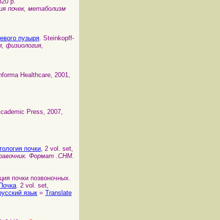
320 p.
я почек, метаболизм
чевого пузыря
. Steinkopff-
, физиология,
Informa Healthcare, 2001,
 Academic Press, 2007,
атология почки
, 2 vol. set,
равочник. Формат .CHM
.
зация почки позвоночных.
 Почка
. 2 vol. set,
русский язык
=
Translate