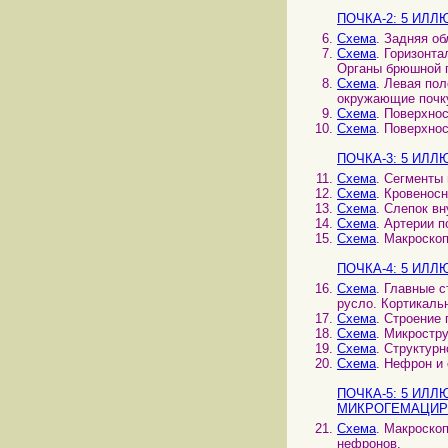
ПОЧКА-2: 5 ИЛ
Схема
. Задняя о
Схема
. Горизонта
Органы брюшной п
Схема
. Левая пол
окружающие почк
Схема
. Поверхно
Схема
. Поверхно
ПОЧКА-3: 5 ИЛ
Схема
. Сегменты 
Схема
. Кровенос
Схема
. Слепок в
Схема
. Артерии п
Схема
. Макроскоп
ПОЧКА-4: 5 ИЛ
Схема
. Главные 
русло. Кортикаль
Схема
. Строение
Схема
. Микростр
Схема
. Структур
Схема
. Нефрон и
ПОЧКА-5: 5 ИЛ
МИКРОГЕМАЦИР
Схема
. Макроско
нефронов.