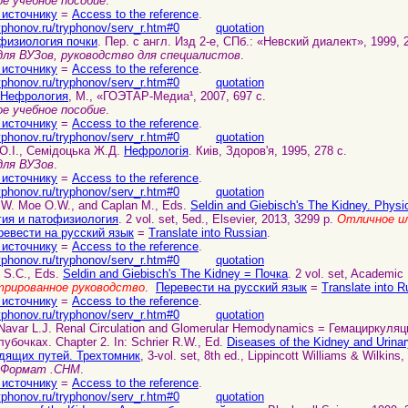
е учебное пособие
.
 источнику
=
Access to the reference
.
yphonov.ru/tryphonov/serv_r.htm#0
quotation
физиология почки
. Пер. с англ. Изд 2-е, СПб.: «Невский диалект», 1999, 
для ВУЗов, руководство для специалистов
.
 источнику
=
Access to the reference
.
yphonov.ru/tryphonov/serv_r.htm#0
quotation
Нефрология
, М., «ГОЭТАР-Медиа¹, 2007, 697 с.
е учебное пособие
.
 источнику
=
Access to the reference
.
yphonov.ru/tryphonov/serv_r.htm#0
quotation
 О.І., Семідоцька Ж.Д.
Нефрологія
. Киiв, Здоров'я, 1995, 278 с.
для ВУЗов
.
 источнику
=
Access to the reference
.
yphonov.ru/tryphonov/serv_r.htm#0
quotation
n W. Moe O.W., and Caplan M., Eds.
Seldin and Giebisch's The Kidney. Physi
гия и патофизиология
. 2 vol. set, 5ed., Elsevier, 2013, 3299 p.
Отличное и
ревести на русский язык
=
Translate into Russian
.
 источнику
=
Access to the reference
.
yphonov.ru/tryphonov/serv_r.htm#0
quotation
t S.C., Eds.
Seldin and Giebisch's The Kidney = Почка
. 2 vol. set, Academic
рированное руководство
.
Перевести на русский язык
=
Translate into R
 источнику
=
Access to the reference
.
yphonov.ru/tryphonov/serv_r.htm#0
quotation
 Navar L.J. Renal Circulation and Glomerular Hemodynamics = Гемациркуляц
убочках. Chapter 2. In: Schrier R.W., Ed.
Diseases of the Kidney and Urina
дящих путей. Трехтомник
, 3-vol. set, 8th ed., Lippincott Williams & Wilkins
. Формат .CHM
.
 источнику
=
Access to the reference
.
yphonov.ru/tryphonov/serv_r.htm#0
quotation