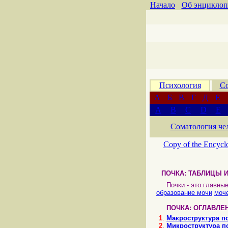
Начало
Об энциклоп
Психология
Со
А
Б
В
Г
Д
Е
A
B
C
D
E
Соматология че
Copy of the Encycl
ПОЧКА: ТАБЛИЦЫ 
Почки - это главны
образование мочи
моч
ПОЧКА: ОГЛАВЛЕ
1
.
Макроструктура п
2
.
Микроструктура п