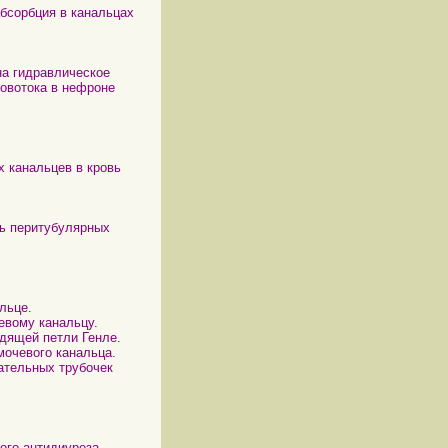
бсорбция в канальцах
на гидравлическое
ровотока в нефроне
 канальцев в кровь
вь перитубулярных
льце.
евому канальцу.
одящей петли Генле.
мочевого канальца.
ательных трубочек
ого антидиуреза.