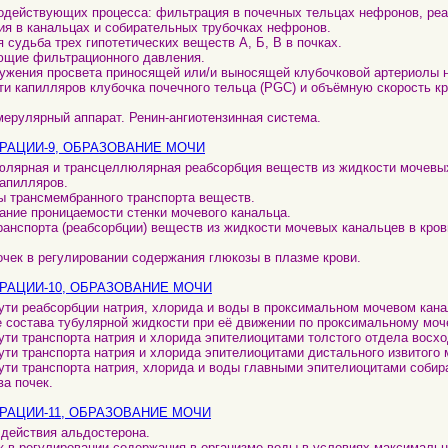
модействующих процесса: фильтрация в почечных тельцах нефронов, реа
ия в канальцах и собирательных трубочках нефронов.
 судьба трех гипотетических веществ А, Б, В в почках.
ющие фильтрационного давления.
сужения просвета приносящей или/и выносящей клубочковой артериолы 
ти капилляров клубочка почечного тельца (PGC) и объёмную скорость к
мерулярный аппарат. Ренин-ангиотензинная система.
РАЦИИ-9, ОБРАЗОВАНИЕ МОЧИ
юлярная и трансцеллюлярная реабсорбция веществ из жидкости мочевых
апилляров.
ы трансмембранного транспорта веществ.
вание проницаемости стенки мочевого канальца.
транспорта (реабсорбции) веществ из жидкости мочевых канальцев в кро
почек в регулировании содержания глюкозы в плазме крови.
РАЦИИ-10, ОБРАЗОВАНИЕ МОЧИ
пути реабсорбции натрия, хлорида и воды в проксимальном мочевом кана
е состава тубулярной жидкости при её движении по проксимальному моч
пути транспорта натрия и хлорида эпителиоцитами толстого отдела восх
пути транспорта натрия и хлорида эпителиоцитами дистального извитого 
пути транспорта натрия, хлорида и воды главными эпителиоцитами собир
ва почек.
РАЦИИ-11, ОБРАЗОВАНИЕ МОЧИ
 действия альдостерона.
ек в регулировании содержания в организме воды в условиях максимальн