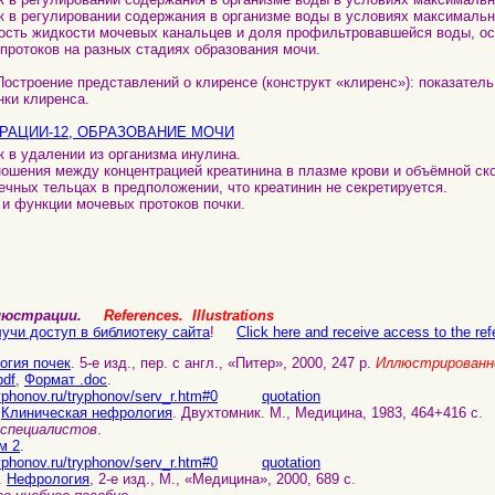
ек в регулировании содержания в организме воды в условиях максимальн
ость жидкости мочевых канальцев и доля профильтровавшейся воды, о
протоков на разных стадиях образования мочи.
Построение представлений о клиренсе (конструкт «клиренс»): показател
ки клиренса.
РАЦИИ-12, ОБРАЗОВАНИЕ МОЧИ
к в удалении из организма инулина.
ношения между концентрацией креатинина в плазме крови и объёмной ск
ечных тельцах в предположении, что креатинин не секретируется.
 и функции мочевых протоков почки.
ллюстрации.
References. Illustrations
учи доступ в библиотеку сайта
!
Click here and receive access to the refe
огия почек
. 5-е изд., пер. с англ., «Питер», 2000, 247 p.
Иллюстрированно
pdf
,
Формат .doc
.
yphonov.ru/tryphonov/serv_r.htm#0
quotation
.
Клиническая нефрология
. Двухтомник. М., Медицина, 1983, 464+416 с.
 специалистов
.
м 2
.
yphonov.ru/tryphonov/serv_r.htm#0
quotation
.
Нефрология
, 2-е изд., М., «Медицина», 2000, 689 с.