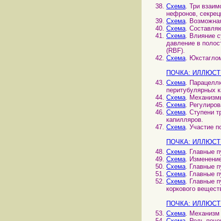
Схема
. Три взаи
нефронов, секрец
Схема
. Возможная
Схема
. Составля
Схема
. Влияние 
давление в полос
(RBF).
Схема
. Юкстагло
ПОЧКА: ИЛЛЮСТ
Схема
. Парацелл
перитубулярных к
Схема
. Механизм
Схема
. Регулиро
Схема
. Ступени 
капилляров.
Схема
. Участие 
ПОЧКА: ИЛЛЮСТ
Схема
. Главные 
Схема
. Изменени
Схема
. Главные 
Схема
. Главные 
Схема
. Главные 
коркового вещест
ПОЧКА: ИЛЛЮСТ
Схема
. Механизм
Схема
. Роль поч