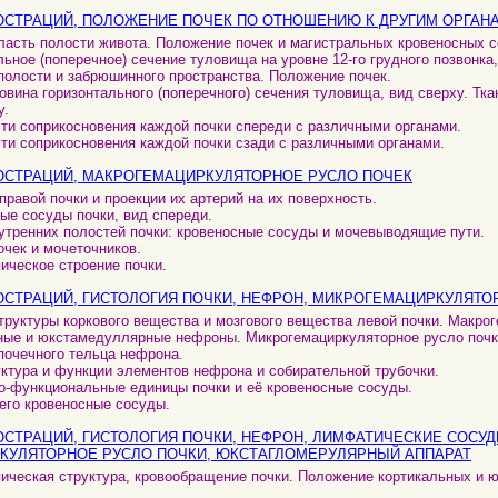
ЛЮСТРАЦИЙ, ПОЛОЖЕНИЕ ПОЧЕК ПО ОТНОШЕНИЮ К ДРУГИМ ОРГАН
бласть полости живота. Положение почек и магистральных кровеносных с
льное (поперечное) сечение туловища на уровне 12-го грудного позвонка, 
олости и забрюшинного пространства. Положение почек.
овина горизонтального (поперечного) сечения туловища, вид сверху. Тка
у.
сти соприкосновения каждой почки спереди с различными органами.
сти соприкосновения каждой почки сзади с различными органами.
ЛЮСТРАЦИЙ, МАКРОГЕМАЦИРКУЛЯТОРНОЕ РУСЛО ПОЧЕК
правой почки и проекции их артерий на их поверхность.
ные сосуды почки, вид спереди.
нутренних полостей почки: кровеносные сосуды и мочевыводящие пути.
очек и мочеточников.
ическое строение почки.
ЛЮСТРАЦИЙ, ГИСТОЛОГИЯ ПОЧКИ, НЕФРОН, МИКРОГЕМАЦИРКУЛЯТО
структуры коркового вещества и мозгового вещества левой почки. Макро
ные и юкстамедуллярные нефроны. Микрогемациркуляторное русло почк
 почечного тельца нефрона.
уктура и функции элементов нефрона и собирательной трубочки.
но-функциональные единицы почки и её кровеносные сосуды.
 его кровеносные сосуды.
ЛЮСТРАЦИЙ, ГИСТОЛОГИЯ ПОЧКИ, НЕФРОН, ЛИМФАТИЧЕСКИЕ СОСУД
КУЛЯТОРНОЕ РУСЛО ПОЧКИ, ЮКСТАГЛОМЕРУЛЯРНЫЙ АППАРАТ
пическая структура, кровообращение почки. Положение кортикальных и