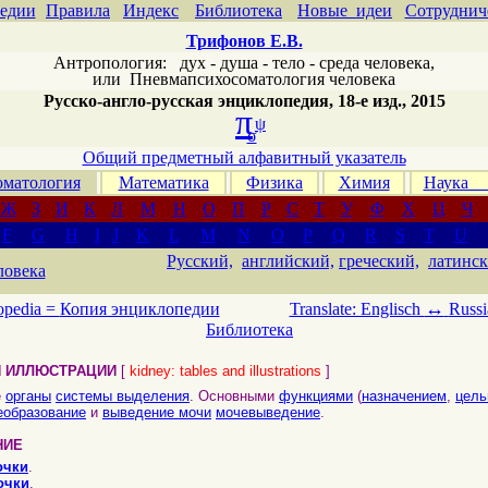
едии
Правила
Индекс
Библиотека
Новые идеи
Сотруднич
Трифонов Е.В.
Антропология: дух - душа - тело - среда человека,
или
Пневмапсихосоматология человека
Русско-англо-русская энциклопедия, 18-е изд., 2015
π
ψ
σ
Общий предметный алфавитный указатель
матология
Математика
Физика
Химия
Наука
Ж
З
И
К
Л
М
Н
О
П
Р
С
Т
У
Ф
Х
Ц
Ч
F
G
H
I
J
K
L
M
N
O
P
Q
R
S
T
U
Русский,
английский,
греческий,
латинск
ловека
↔
opedia =
Копия энциклопедии
Translate: Englisch
Russi
Библиотека
И ИЛЛЮСТРАЦИИ
[
kidney: tables and illustrations
]
е
органы
системы выделения
. Основными
функциями
(
назначением
,
цел
еобразование
и
выведение мочи
мочевыведение
.
НИЕ
очки
.
очки
.