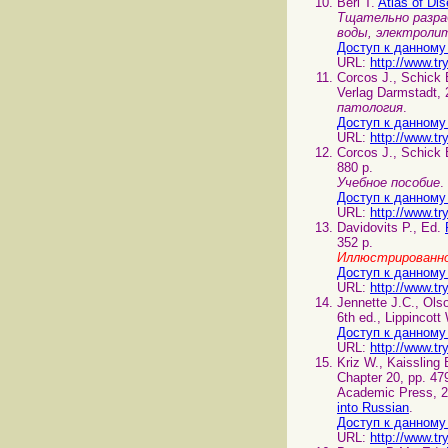
Berl T.
Atlas of Di
Тщательно разра
воды, электролит
Доступ к данному
URL:
http://www.tr
Corcos J., Schick 
Verlag Darmstadt, 
патология
.
Доступ к данному
URL:
http://www.tr
Corcos J., Schick 
880 p.
Учебное пособие
.
Доступ к данному
URL:
http://www.tr
Davidovits P., Ed.
352 p.
Иллюстрированно
Доступ к данному
URL:
http://www.tr
Jennette J.C., Ols
6th ed., Lippincott
Доступ к данному
URL:
http://www.tr
Kriz W., Kaissling
Chapter 20, pp. 47
Academic Press, 2
into Russian
.
Доступ к данному
URL:
http://www.tr