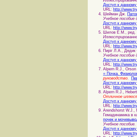
Иллюстрированно
Доступ к данному
URL:
http://www.tr
Шейман Дж.
Пато
Учебное пособие 
Доступ к данному
URL:
http://www.tr
Шилов Е.М., ред.
Иллюстрированно
Доступ к данному
URL:
http://www.tr
Пиріг Л.А., Дядик
Учебное пособие 
Доступ к данному
URL:
http://www.tr
Alpern R.J., Orso
= Почка. Физиоло
руководство
.
Пе
Доступ к данному
URL:
http://www.tr
Alpern R.J., Heber
Отличное иллюст
Доступ к данному
URL:
http://www.tr
Arendshorst W.J.,
Гемадинамика в кл
почек и мочевыво
Учебное пособие
Доступ к данному
URL:
http://www.tr