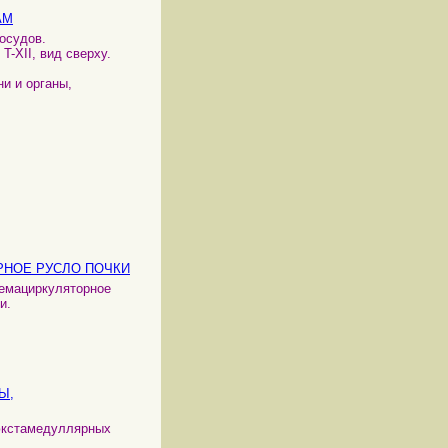
АМ
осудов.
T-XII, вид сверху.
ни и органы,
РНОЕ РУСЛО ПОЧКИ
гемациркуляторное
и.
Ы,
 юкстамедуллярных