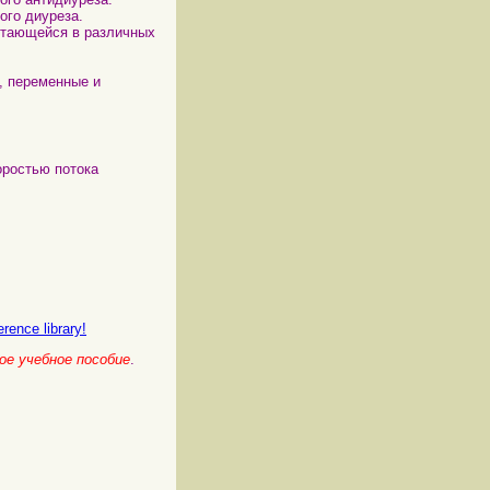
ого диуреза.
стающейся в различных
ь, переменные и
оростью потока
rence library!
е учебное пособие
.