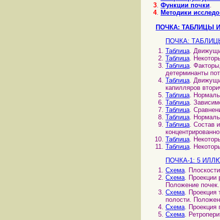
3
.
Функции почки
.
4
.
Методики исследо
ПОЧКА: ТАБЛИЦЫ 
ПОЧКА: ТАБЛИЦ
Таблица
. Движущи
Таблица
. Некотор
Таблица
. Факторы
детерминанты пот
Таблица
. Движущи
капилляров втори
Таблица
. Нормаль
Таблица
. Зависим
Таблица
. Сравнен
Таблица
. Нормаль
Таблица
. Состав 
концентрированно
Таблица
. Некотор
Таблица
. Некотор
ПОЧКА-1: 5 ИЛ
Схема
. Плоскост
Схема
. Проекции
Положение почек.
Схема
. Проекция
полости. Положен
Схема
. Проекция
Схема
. Ретропер