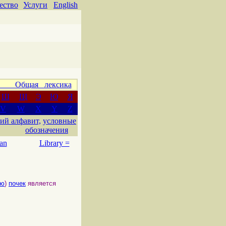
ество
Услуги
English
 Общая лексика
Ш
Щ
Э
Ю
Я
V
W
X
Y
Z
ий алфавит,
условные
обозначения
an
Library =
ью
)
почек
является