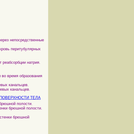
через непосредственные
кровь перитубулярных
т реабсорбции натрия.
и во время образования
евых канальцев.
чевых канальцев.
 ПОВЕРХНОСТИ ТЕЛА
 брюшной полости.
енки брюшной полости.
 стенки брюшной