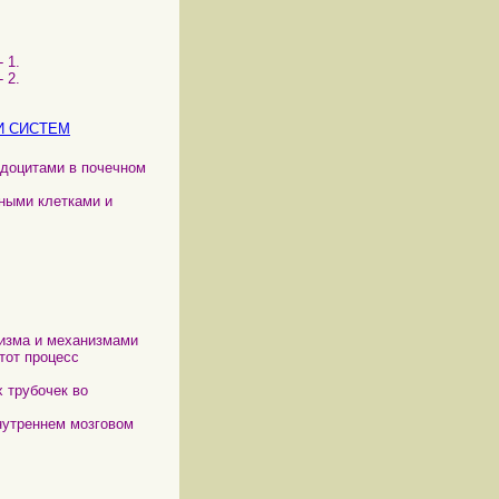
 1.
 2.
И СИСТЕМ
одоцитами в почечном
ными клетками и
низма и механизмами
тот процесс
 трубочек во
нутреннем мозговом