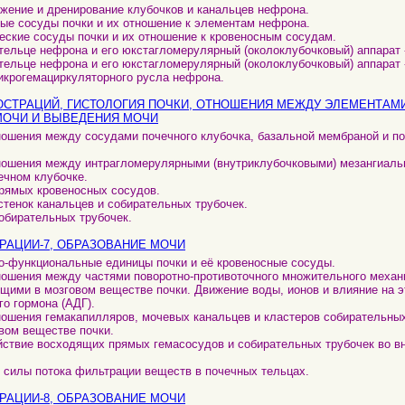
бжение и дренирование клубочков и канальцев нефрона.
ные сосуды почки и их отношение к элементам нефрона.
еские сосуды почки и их отношение к кровеносным сосудам.
 тельце нефрона и его юкстагломерулярный (околоклубочковый) аппарат -
 тельце нефрона и его юкстагломерулярный (околоклубочковый) аппарат -
икрогемациркуляторного русла нефрона.
ЛЮСТРАЦИЙ, ГИСТОЛОГИЯ ПОЧКИ, ОТНОШЕНИЯ МЕЖДУ ЭЛЕМЕНТАМ
МОЧИ И ВЫВЕДЕНИЯ МОЧИ
ношения между сосудами почечного клубочка, базальной мембраной и п
ношения между интрагломерулярными (внутриклубочковыми) мезангиаль
ечном клубочке.
прямых кровеносных сосудов.
стенок канальцев и собирательных трубочек.
собирательных трубочек.
РАЦИИ-7, ОБРАЗОВАНИЕ МОЧИ
но-функциональные единицы почки и её кровеносные сосуды.
ношения между частями поворотно-противоточного множительного меха
щими в мозговом веществе почки. Движение воды, ионов и влияние на э
го гормона (АДГ).
ношения гемакапилляров, мочевых канальцев и кластеров собирательных
вом веществе почки.
йствие восходящих прямых гемасосудов и собирательных трубочек во в
 силы потока фильтрации веществ в почечных тельцах.
РАЦИИ-8, ОБРАЗОВАНИЕ МОЧИ