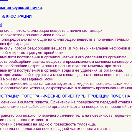
вания функций почки
.
И ИЛЛЮСТРАЦИИ
.
Ы
е силы потока фильтрации веществ в почечных тельцах.
ые показатели гемадинамики в почке.
, опосредовано влияющие на фильтрацию веществ в почечных тельцах 
ока фильтрации.
е силы потока реабсорбции веществ из мочевых канальцев нефронов в 
чной микрогемациркуляторной сети.
ные пути поступления в организм натрия и его удаления из организма.
ость реабсорбции разных веществ в проксимальном мочевом канальце о
ие реабсорбции натрия и воды в разных отделах мочевых протоков.
ные пути поступления в организм воды и её удаления из организма.
интерстициальной жидкости и мочи канальцев в мозговом веществе почк
й мочи или разведённой мочи.
ые органические анионы, секретируемые в жидкость проксимальных моч
ые органические катионы, секретируемые в жидкость проксимальных мо
ЛЮСТРАЦИЙ, ТОПОГРАФИЧЕСКИЕ ОРИЕНТИРЫ ПРОЕКЦИИ ПОЧЕК НА
и сечений и области живота. Ориентиры на поверхности передней стенки
 расположенных забрюшинно органов живота на поверхность передней ст
 транспилорического поперечного сечения тела на поверхность передней
ие почек в полости живота.
 почек и селезёнки на заднюю поверхность туловища.
итонеальное положение почек в задней части полости живота.