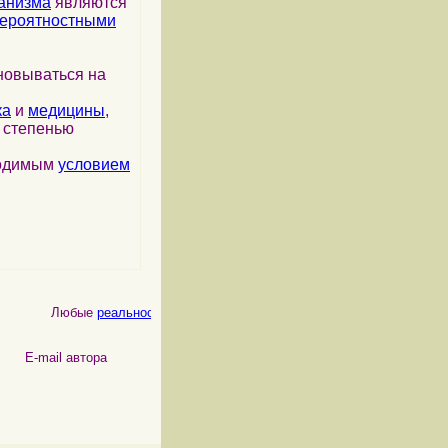
анизма
являются
ероятностными
новываться на
ка
и
медицины
,
я степенью
ходимым
условием
Любые
реальности
, как
физические
, так и
психические
, являются
 автора