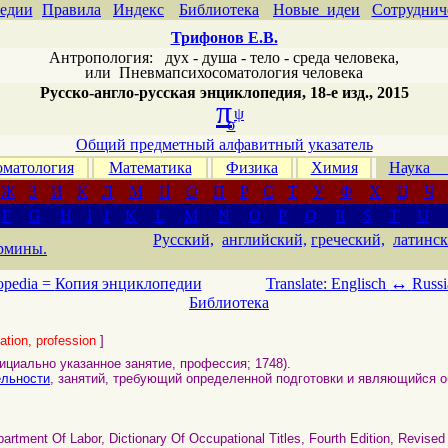
едии
Правила
Индекс
Библиотека
Новые идеи
Сотруднич
Трифонов Е.В.
Антропология: дух - душа - тело - среда человека,
или
Пневмапсихосоматология человека
Русско-англо-русская энциклопедия, 18-е изд., 2015
π
ψ
σ
Общий предметный алфавитный указатель
матология
Математика
Физика
Химия
Наука
Ж
З
И
К
Л
М
Н
О
П
Р
С
Т
У
Ф
Х
Ц
Ч
F
G
H
I
J
K
L
M
N
O
P
Q
R
S
T
U
Русский,
английский,
греческий,
латинск
рмины.
↔
opedia =
Копия энциклопедии
Translate: Englisch
Russi
Библиотека
ation, profession
]
ициально указанное занятие, профессия; 1748).
ельности
, занятий, требующий определенной подготовки и являющийся 
partment Of Labor, Dictionary Of Occupational Titles, Fourth Edition, Revis