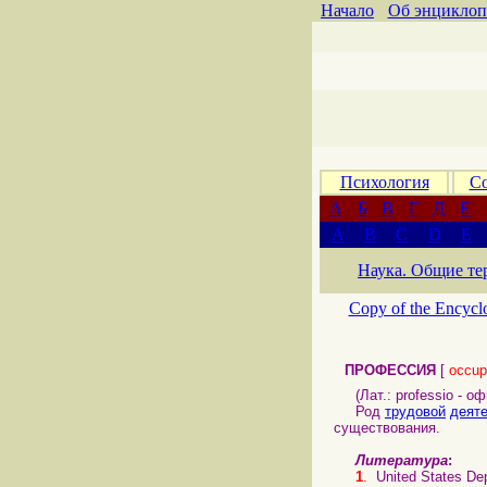
Начало
Об энциклоп
Психология
Со
А
Б
В
Г
Д
Е
A
B
C
D
E
Наука. Общие те
Copy of the Encycl
ПРОФЕССИЯ
[
occup
(Лат.: professio - оф
Род
трудовой
деят
существования.
Литература
:
1
.
United States De