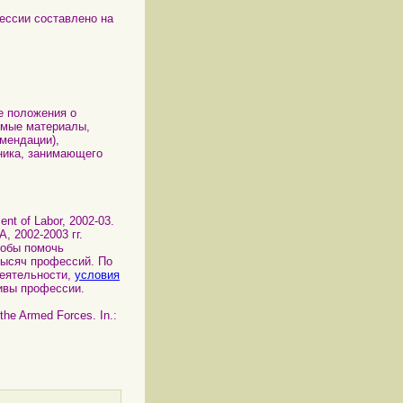
ссии составлено на
е положения о
емые материалы,
мендации),
ника, занимающего
ent of Labor, 2002-03.
 2002-2003 гг.
тобы помочь
тысяч профессий. По
еятельности,
условия
тивы профессии.
e Armed Forces. In.: