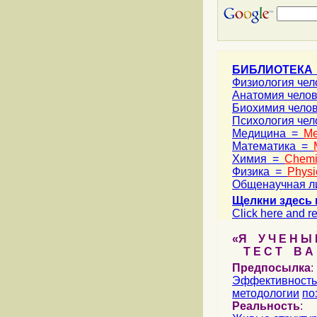
БИБЛИОТЕКА
Физиология че
Анатомия чело
Биохимия чело
Психология че
Медицина =
Me
Математика =
Химия =
Chemi
Физика =
Physi
Общенаучная л
Щелкни здесь 
Click here and re
«Я У Ч Е Н Ы Й
Т Е С Т В А Ш
Предпосылка
:
Эффективность
методологии
по
Реальность
: