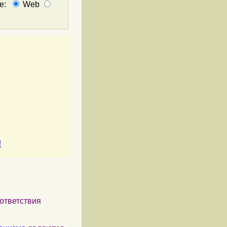
не:
Web
!
ответствия