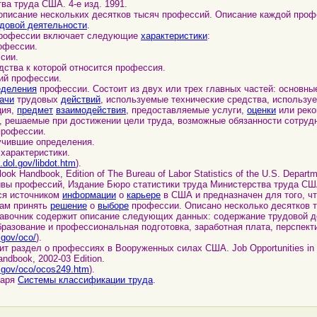
а труда США. 4-е изд. 1991.
сание нескольких десятков тысяч профессий. Описание каждой профе
удовой деятельности
.
офессии включает следующие
характеристики
:
офессии.
сии.
дства к которой относится профессия.
ий профессии.
еделения
профессии. Состоит из двух или трех главных частей: основны
ачи
трудовых
действий
, используемые технические средства, использу
ция,
предмет
взаимодействия
, предоставляемые услуги,
оценки
или реко
, решаемые при достижении цели труда, возможные обязанности сотруд
профессии.
учившие определения.
характеристики.
j.dol.gov/libdot.htm
).
ook Handbook, Edition of The Bureau of Labor Statistics of the U.S. Departm
вы профессий, Издание Бюро статистики труда Министерства труда США,
я источником
информации
о
карьере
в США и предназначен для того, ч
цам принять
решение
о
выборе
профессии. Описано несколько десятков 
авочник содержит описание следующих данных: содержание трудовой д
разование и профессиональная подготовка, заработная плата, перспек
.gov/oco/
).
аздел о профессиях в Вооруженных силах США. Job Opportunities in th
andbook, 2002-03 Edition.
s.gov/oco/ocos249.htm
).
варя
Системы классификации труда
.