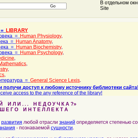
В отдельном ок
Site
 =
LIBRARY
ловека =
Human Physiology
,
века =
Human Anatomy
,
века =
Human Biochemistry
,
ловека =
Human Psychology
,
dicine
,
Mathematics
,
stry
,
cs
,
итература =
General Science Lexis
.
и получи доступ к любому источнику библиотеки сайта
ceive access to the any reference of the library!
 И Л И . . . Н Е Д О У Ч К А ?»
 Е Г О И Н Т Е Л Л Е К Т А
развития
любой отрасли
знаний
определяется степенью со
знания
- познаваемой
сущности
.