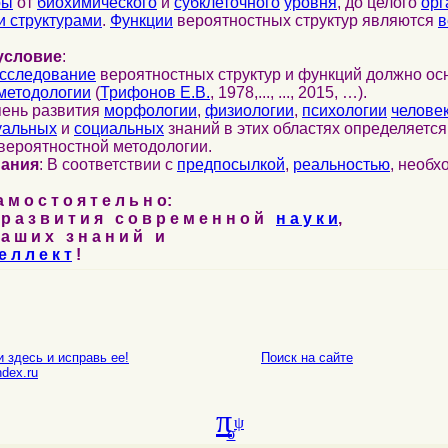
ры
от
биохимического
и
субклеточного
уровня
, до целого
орг
 структурами
.
Функции
вероятностных структур являются
в
условие
:
сследование
вероятностных структур и функций должно ос
методологии
(
Трифонов Е.В.
, 1978,..., ..., 2015, …).
пень развития
морфологии
,
физиологии
,
психологии
челове
уальных
и
социальных
знаний в этих областях определяетс
вероятностной методологии.
нания
: В соответствии с
предпосылкой
,
реальностью
, необ
м о с т о я т е л ь н о:
р а з в и т и я с о в р е м е н н о й
н а у к и
,
а ш и х з н а н и й и
е л л е к т
!
 здесь и исправь ее!
Поиск на сайте
E-mail
dex.ru
π
ψ
σ