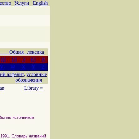
ество
Услуги
English
 Общая лексика
Ш
Щ
Э
Ю
Я
V
W
X
Y
Z
ий алфавит,
условные
обозначения
an
Library =
обычно источником
ed 1991. Словарь названий