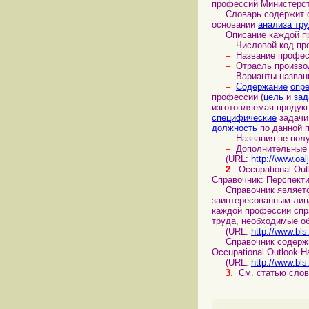
профессий Министерств
Словарь содержит опи
основании
анализа тр
Описание каждой пр
–
Числовой код пр
–
Название профес
–
Отрасль произво
–
Варианты назван
–
Содержание
опр
профессии (
цель
и
зад
изготовляемая продук
специфические
задачи
должность
по данной 
–
Названия не пол
–
Дополнительные 
(URL:
http://www.oal
2
.
Occupational Outl
Справочник: Перспекти
Справочник являетс
заинтересованным ли
каждой профессии спр
труда, необходимые об
(URL:
http://www.bls
Справочник содержит р
Occupational Outlook H
(URL:
http://www.bl
3
.
См. статью сло