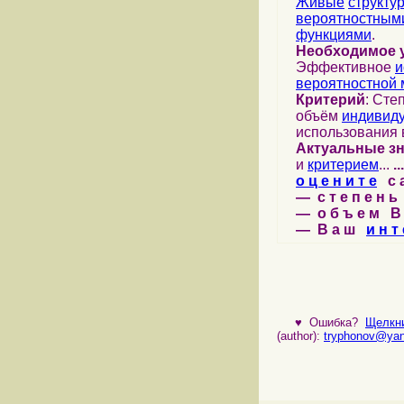
Живые
структу
вероятностными
функциями
.
Необходимое 
Эффективное
и
вероятностной 
Критерий
: Сте
объём
индивид
использования 
Актуальные з
и
критерием
...
...
о ц е н и т е
с а 
— с т е п е н ь 
— о б ъ е м В 
— В а ш
и н т 
♥
Ошибка?
Щелкни
(author):
tryphonov@yan