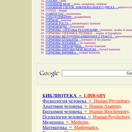
ГОЛОВА –
head
ГОЛОВНОЙ МОЗГ –
brain, encephalon, cerebrum
ГОЛОВНОЙ УЗЕЛОК ЭМБРИОНАЛЬНОГО ДИСКА –
primitive n
ГОЛОД –
hunger
ГОМЕОСТАЗ –
homeostasis
ГОНАДОЛИБЕРИН –
gonadoliberin
ГОРМОН –
hormone
ГОРМОН РОСТА –
somatotropicic hormone
ГОРМОНОИДЫ –
hormonoids
ГОРМОНЫ: СПОСОБЫ РЕАЛИЗАЦИИ –
hormones: modes of actual
ГОРМОНЫ ГИПОФИЗА ТРОПНЫЕ –
tropins of hypophysis
ГОРМОНЫ ЖЕЛУДОЧНО-КИШЕЧНОГО ТРАКТА –
gastrointesti
ГОРМОНЫ ПЛАЦЕНТЫ –
hormones of the placenta
ГОРМОНЫ ПОЛОВЫЕ –
sex hormones
ГОРМОНЫ ТИРЕОИДНЫЕ –
thyroid hormones
ГОРМОНЫ ЩИТОВИДНОЙ ЖЕЛЕЗЫ –
thyroid hormones
ГОРМОНЫ ЯИЧНИКА –
ovarian hormones
БИБЛИОТЕКА =
LIBRARY
Физиология человека =
Human Physiology
,
Анатомия человека =
Human Anatomy
,
Биохимия человека =
Human Biochemistry
,
Психология человека =
Human Psychology
,
Медицина =
Medicine
,
Математика =
Mathematics
,