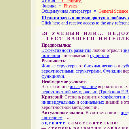
Химия =
Chemistry
,
Физика =
Physics
,
Общенаучная литература =
General Science
Щелкни здесь и получи доступ к любому 
Click here and receive access to the any referenc
«Я У Ч Е Н Ы Й И Л И . . . Н Е Д О У
Т Е С Т В А Ш Е Г О И Н Т Е Л Л Е
Предпосылка
:
Эффективность
развития
любой отрасли
зн
познания
- познаваемой
сущности
.
Реальность
:
Живые
структуры
от
биохимического
и
суб
вероятностными структурами
.
Функции
вер
функциями
.
Необходимое условие
:
Эффективное
исследование
вероятностных 
вероятностной методологии
(
Трифонов Е.В
Критерий
: Степень развития
морфологии
,
индивидуальных
и
социальных
знаний в эт
вероятностной методологии.
Актуальные знания
: В соответствии с
пре
критерием
...
...
о ц е н и т е
с а м о с т о я т е л ь н о:
— с т е п е н ь р а з в и т и я с о в р е м 