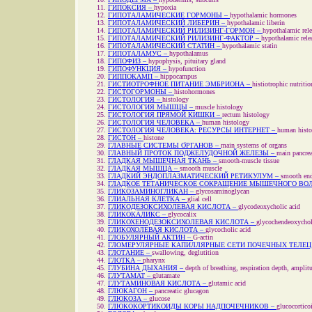
ГИПОКСИЯ –
hypoxia
ГИПОТАЛАМИЧЕСКИЕ ГОРМОНЫ –
hypothalamic hormones
ГИПОТАЛАМИЧЕСКИЙ ЛИБЕРИН –
hypothalamic liberin
ГИПОТАЛАМИЧЕСКИЙ РИЛИЗИНГ-ГОРМОН –
hypothalamic rel
ГИПОТАЛАМИЧЕСКИЙ РИЛИЗИНГ-ФАКТОР –
hypothalamic relea
ГИПОТАЛАМИЧЕСКИЙ СТАТИН –
hypothalamic statin
ГИПОТАЛАМУС –
hypothalamus
ГИПОФИЗ –
hypophysis, pituitary gland
ГИПОФУНКЦИЯ –
hypofunction
ГИППОКАМП –
hippocampus
ГИСТИОТРОФНОЕ ПИТАНИЕ ЭМБРИОНА –
histiotrophic nutriti
ГИСТОГОРМОНЫ –
histohormones
ГИСТОЛОГИЯ –
histology
ГИСТОЛОГИЯ МЫШЦЫ –
muscle histology
ГИСТОЛОГИЯ ПРЯМОЙ КИШКИ –
rectum histology
ГИСТОЛОГИЯ ЧЕЛОВЕКА –
human histology
ГИСТОЛОГИЯ ЧЕЛОВЕКА: РЕСУРСЫ ИНТЕРНЕТ –
human histol
ГИСТОН –
histone
ГЛАВНЫЕ СИСТЕМЫ О́РГАНОВ –
main systems of organs
ГЛАВНЫЙ ПРОТОК ПОДЖЕЛУДОЧНОЙ ЖЕЛЕЗЫ –
main pancrea
ГЛАДКАЯ МЫШЕЧНАЯ ТКАНЬ –
smooth-muscle tissue
ГЛАДКАЯ МЫШЦА –
smooth muscle
ГЛАДКИЙ ЭНДОПЛАЗМАТИЧЕСКИЙ РЕТИКУЛУМ –
smooth end
ГЛАДКОЕ ТЕТАНИЧЕСКОЕ СОКРАЩЕНИЕ МЫШЕЧНОГО ВО
ГЛИКОЗАМИНОГЛИКАН –
glycosaminoglycan
ГЛИАЛЬНАЯ КЛЕТКА –
glial cell
ГЛИКОДЕЗОКСИХОЛЕВАЯ КИСЛОТА –
glycodeoxycholic acid
ГЛИКОКАЛИКС –
glycocalix
ГЛИКОХЕНОДЕЗОКСИХОЛЕВАЯ КИСЛОТА –
glycochendeoxychol
ГЛИКОХОЛЕВАЯ КИСЛОТА –
glycocholic acid
ГЛОБУЛЯРНЫЙ АКТИН –
G-actin
ГЛОМЕРУЛЯРНЫЕ КАПИЛЛЯРНЫЕ СЕТИ ПОЧЕЧНЫХ ТЕЛЕЦ
ГЛОТАНИЕ –
swallowing, deglutition
ГЛОТКА –
pharynx
ГЛУБИНА ДЫХАНИЯ –
depth of breathing, respiration depth, amplit
ГЛУТАМАТ –
glutamate
ГЛУТАМИНОВАЯ КИСЛОТА –
glutamic acid
ГЛЮКАГОН –
pancreatic glucagon
ГЛЮКОЗА –
glucose
ГЛЮКОКОРТИКОИДЫ КОРЫ НАДПОЧЕЧНИКОВ –
glucocortico