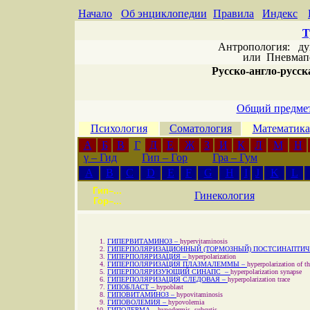
Начало
Об энциклопедии
Правила
Индекс
Т
Антропология: дух 
или
Пневмапс
Русско-англо-русска
Общий предмет
Психология
Соматология
Математика
А
Б
В
Г
Д
Е
Ж
З
И
К
Л
М
Н
γ
– Гид
Гип – Гор
Гра – Гум
A
B
C
D
E
F
G
H
I
J
K
L
Гип–...
Гинекология
Гор–...
ГИПЕРВИТАМИНОЗ –
hypervitaminosis
ГИПЕРПОЛЯРИЗАЦИОННЫЙ (ТОРМОЗНЫЙ) ПОСТСИНАПТИЧ
ГИПЕРПОЛЯРИЗАЦИЯ –
hyperpolarization
ГИПЕРПОЛЯРИЗАЦИЯ ПЛАЗМАЛЕММЫ –
hyperpolarization of 
ГИПЕРПОЛЯРИЗУЮЩИЙ СИНАПС –
hyperpolarization synapse
ГИПЕРПОЛЯРИЗАЦИЯ СЛЕДОВАЯ –
hyperpolarization trace
ГИПОБЛАСТ –
hypoblast
ГИПОВИТАМИНОЗ –
hypovitaminosis
ГИПОВОЛЕМИЯ –
hypovolemia
ГИПОДЕРМА –
hypodermis, subcutis