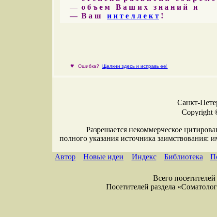
— о б ъ е м В а ш и х з н а н и й и
— В а ш
и н т е л л е к т
!
♥
Ошибка?
Щелкни здесь и исправь ее!
Санкт-Петер
Copyright 
Разрешается некоммерческое цитирова
полного указания источника заимствования: 
Автор
Новые идеи
Индекс
Библиотека
П
Всего посетителей 
Посетителей раздела «Соматология