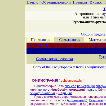
Начало
Об энциклопедии
Правила
Индекс
Т
Антропология: дух 
или
Пневмапс
Русско-англо-русска
Общий предмет
Психология
Соматология
Математи
А
Б
В
Г
Д
Е
Ж
З
И
К
Л
М
Н
A
B
C
D
E
F
G
H
I
J
K
L
Рус
Соматология человека
Copy of the Encyclopedia =
Копия энциклопе
СФИГМОГРАФИЯ
[
sphygmography
]
Сфигмография - это
процесс
регистрации
артери
и/или
венного
(
флебосфигмография
)
пульса
. Сфи
психофизиологии
и
медицине
.
Пульс может быть зарегистрирован непосредств
специального устройства (
сфигмограф
).
Результат
з
осциллоскоп, магнитный носитель и др.) называют
с