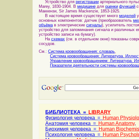
Устройство для
регистрации
артериального пульс
Marey, 1830-1904. В
медицине
для
оценки
функций
с
Маккензи, Sir James Mackenzie, 1853-1925.
В настоящее время существует много
моделей
у
основных компонентов: датчик (преобразователь
ме
объёма
в электрические
сигналы
), усилитель посто
устройство для запоминания сигнала и различных ег
устройство записи на бумагу).
На
схемах
(см. в отдельном окне) показаны сов
сосудов.
См.:
Система кровообращения: словарь
,
Система кровообращения: Литература. Иллюс
Управление кровообращением: Литература. И
Показатели деятельности системы кровообра
БИБЛИОТЕКА =
LIBRARY
Физиология человека =
Human Physiol
Анатомия человека =
Human Anatomy
,
Биохимия человека =
Human Biochemis
Психология человека =
Human Psychol