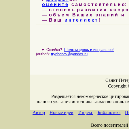
о ц е н и т е
с а м о с т о я т е л ь н о:
— с т е п е н ь р а з в и т и я с о в р 
— о б ъ е м В а ш и х з н а н и й и
— В а ш
и н т е л л е к т
!
♥
Ошибка?
Щелкни здесь и исправь ее!
(author):
tryphonov@yandex.ru
Санкт-Петер
Copyright 
Разрешается некоммерческое цитирова
полного указания источника заимствования: 
Автор
Новые идеи
Индекс
Библиотека
П
Всего посетителей 