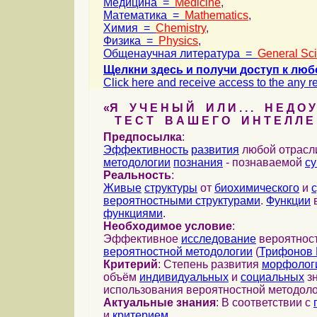
Медицина =
Medicine
,
Математика =
Mathematics
,
Химия =
Chemistry
,
Физика =
Physics
,
Общенаучная литература =
General Sc
Щелкни здесь и получи доступ к люб
Click here and receive access to the any ref
«Я У Ч Е Н Ы Й И Л И . . . Н Е Д О У
Т Е С Т В А Ш Е Г О И Н Т Е Л Л Е 
Предпосылка
:
Эффективность
развития
любой отрас
методологии
познания
- познаваемой
с
Реальность
:
Живые
структуры
от
биохимического
и
вероятностными структурами
.
Функции
в
функциями
.
Необходимое условие
:
Эффективное
исследование
вероятност
вероятностной методологии
(
Трифонов 
Критерий
: Степень развития
морфолог
объём
индивидуальных
и
социальных
зн
использования вероятностной методоло
Актуальные знания
: В соответствии с
и
критерием
...
...