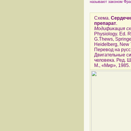
называют законом Франк
Схема.
Сердечн
препарат
.
Модификация с
Physiology. Ed. 
G.Thews, Springer
Heidelberg, New 
Перевод на русс
Двигательные с
человека. Ред. Шми
М., «Мир», 1985.