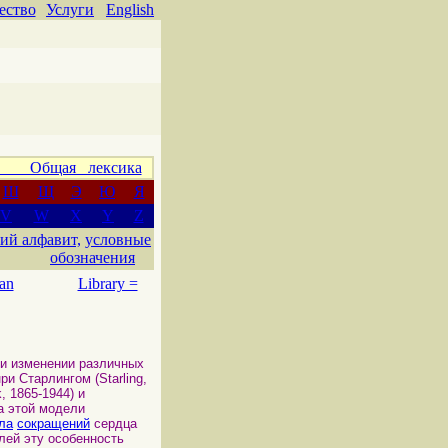
ество
Услуги
English
 Общая лексика
Ш
Щ
Э
Ю
Я
V
W
X
Y
Z
ий алфавит,
условные
обозначения
an
Library =
и изменении различных
и Старлингом (Starling,
, 1865-1944) и
а этой модели
ла
сокращений
сердца
лей эту особенность