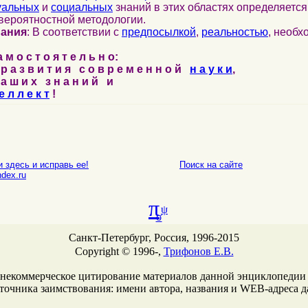
уальных
и
социальных
знаний в этих областях определяетс
вероятностной методологии.
нания
: В соответствии с
предпосылкой
,
реальностью
, необ
м о с т о я т е л ь н о:
р а з в и т и я с о в р е м е н н о й
н а у к и
,
а ш и х з н а н и й и
е л л е к т
!
 здесь и исправь ее!
Поиск на сайте
E-mail
dex.ru
π
ψ
σ
Санкт-Петербург, Россия, 1996-2015
Copyright © 1996-,
Трифонов Е.В.
 некоммерческое цитирование материалов данной энциклопедии
сточника заимствования: имени автора, названия и WEB-адреcа 