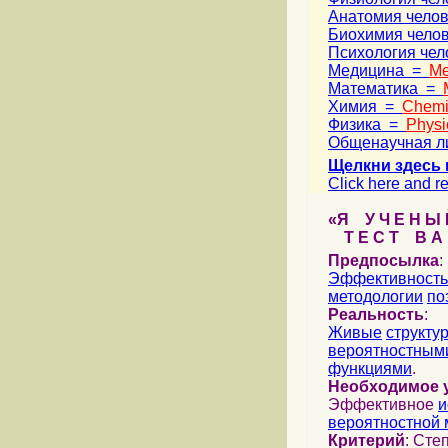
Анатомия чело
Биохимия чело
Психология че
Медицина =
Me
Математика =
Химия =
Chemi
Физика =
Physi
Общенаучная л
Щелкни здесь 
Click here and re
«Я У Ч Е Н Ы Й
Т Е С Т В А Ш
Предпосылка
:
Эффективность
методологии
по
Реальность
:
Живые
структу
вероятностными
функциями
.
Необходимое 
Эффективное
и
вероятностной 
Критерий
: Сте