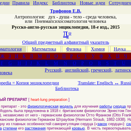
едии
Правила
Индекс
Библиотека
Новые идеи
Сотруднич
Трифонов Е.В.
Антропология: дух - душа - тело - среда человека,
или
Пневмапсихосоматология человека
Русско-англо-русская энциклопедия, 18-е изд., 2015
π
ψ
σ
Общий предметный алфавитный указатель
матология
Математика
Физика
Химия
Наука
Ж
З
И
К
Л
М
Н
О
П
Р
С
Т
У
Ф
Х
Ц
Ч
F
G
H
I
J
K
L
M
N
O
P
Q
R
S
T
U
Русский,
английский,
греческий,
латинск
ловека
↔
opedia =
Копия энциклопедии
Translate: Englisch
Russi
Библиотека
ЫЙ ПРЕПАРАТ
[
heart-lung preparation
]
репарат - это
физиологическая
модель
для изучения
работы
сердца
пр
 Модель была предложена в 1918 г. британским физиологом Эрнестом Генр
), независимо от него - германским физиологом Отто Франком (Otto Frank
манским физиологом Германом Штраубом (Hermann Straub, 1882-1938). Н
дну из главных особенностей саморегуляции сердца («
закон
сердца»):
си
а
степени
его
растяжения
притекающей
кровью
. В честь первооткрывате