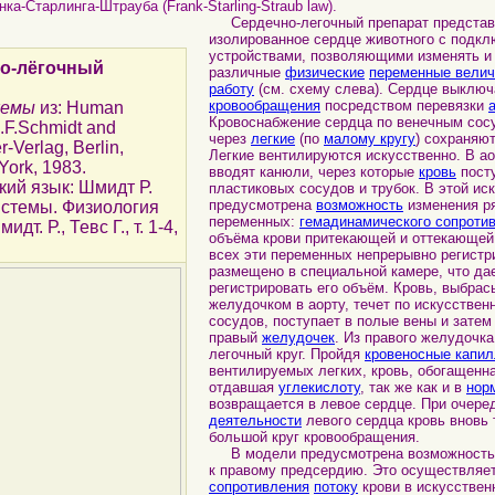
а-Старлинга-Штрауба (Frank-Starling-Straub law).
Сердечно-легочный препарат представл
изолированное сердце животного с подк
устройствами, позволяющими изменять 
о-лёгочный
различные
физические
переменные вели
работу
(см. схему слева). Сердце выклю
кровообращения
посредством перевязки
хемы
из: Human
Кровоснабжение сердца по венечным сос
R.F.Schmidt and
через
легкие
(по
малому кругу
) сохраняю
-Verlag, Berlin,
Легкие вентилируются искусственно. В ао
York, 1983.
вводят канюли, через которые
кровь
пост
кий язык: Шмидт Р.
пластиковых сосудов и трубок. В этой ис
предусмотрена
возможность
изменения р
истемы. Физиология
переменных:
гемадинамического сопроти
дт. Р., Тевс Г., т. 1-4,
объёма крови притекающей и оттекающей
всех эти переменных непрерывно регистр
размещено в специальной камере, что да
регистрировать его объём. Кровь, выбра
желудочком в аорту, течет по искусствен
сосудов, поступает в полые вены и затем
правый
желудочек
. Из правого желудочка
легочный круг. Пройдя
кровеносные капи
вентилируемых легких, кровь, обогащенн
отдавшая
углекислоту
, так же как и в
нор
возвращается в левое сердце. При очер
деятельности
левого сердца кровь вновь 
большой круг кровообращения.
В модели предусмотрена возможность и
к правому предсердию. Это осуществляет
сопротивления
потоку
крови в искусствен