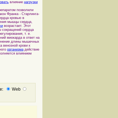
овать
влияние
нагрузки
репаратом позволили
акон Франка - Старлинга-
ердца кровью в
жения мышцы сердца,
ки
возрастает. Этот
 сокращений сердца
гулирования, т. е.
ний миокарда в ответ на
менение длины мышечных
а венозной крови к
тного
организма
действие
полняется влиянием
не:
Web