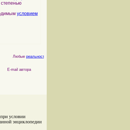
я степенью
ходимым
условием
Любые
реальности
, как
физические
, так и
психические
, являются 
 автора
 при условии
данной энциклопедии