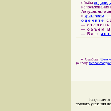
объём
индивид
использования 
Актуальные з
и
критерием
...
...
о ц е н и т е
с а 
— с т е п е н ь 
— о б ъ е м В 
— В а ш
и н т 
♥
Ошибка?
Щелкни
(author):
tryphonov@yan
Разрешается
полного указания и