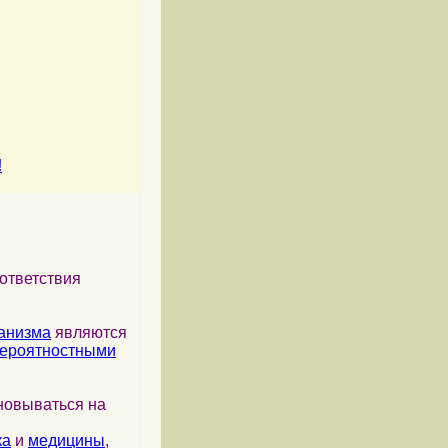
!
ответствия
анизма
являются
ероятностными
новываться на
ка
и
медицины
,