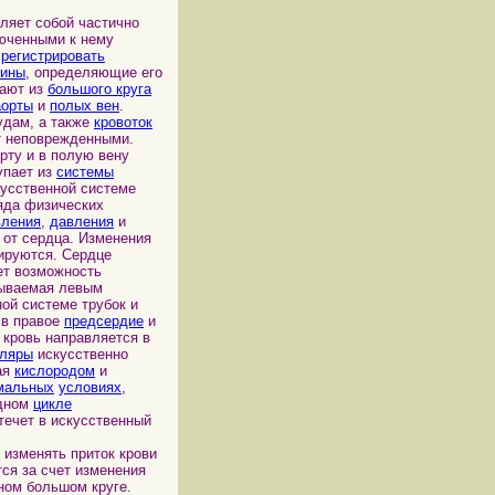
яет собой частично
люченными к нему
и
регистрировать
чины
, определяющие его
чают из
большого круга
аорты
и
полых вен
.
удам, а также
кровоток
т неповрежденными.
рту и в полую вену
упает из
системы
кусственной системе
яда физических
вления
,
давления
и
 от сердца. Изменения
ируются. Сердце
ет возможность
сываемая левым
ной системе трубок и
 в правое
предсердие
и
 кровь направляется в
лляры
искусственно
ая
кислородом
и
мальных
условиях
,
едном
цикле
течет в искусственный
зменять приток крови
ся за счет изменения
ном большом круге.