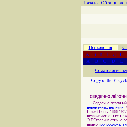
Начало
Об энциклоп
Психология
Со
А
Б
В
Г
Д
Е
A
B
C
D
E
Соматология че
Copy of the Encycl
СЕРДЕЧНО-ЛЁГОЧН
Сердечно-легочный п
переменных величин
.
Ernest Henry 1866-1927
независимо от них гер
Э.Г.Старлинг открыл о
прямо
пропорциональн