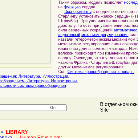
Таким образом, модель позволяет
исслед
на
функцию
сердца.
Эксперименты
с сердечно-легочным п
Старлингу установить «закон сердца» («з
Штрауба»). При увеличении наполнения с
диастолу, то есть при увеличении растя
сила сердечных сокращений
автоматичес
эндогенный
механизм регулирования
силы
назвали гетерометрическим механизмом ре
механизмом регулирования силы сокраще
изменение длины волокон миокарда. Из
волокон происходит при изменении приток
сердцу. Очевидно, что в условиях целос
«закона Франка - Старлинга-Штрауба» до
других механизмов регулирования.
См.:
Система кровообращения: словарь
,
ращения: Литература. Иллюстрации
,
ообращением: Литература. Иллюстрации
,
ельности системы кровообращения
.
В отдельном ок
Site
 =
LIBRARY
ловека =
Human Physiology
,