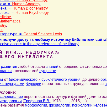
века =
Human Anatomy
,
века =
Human Biochemistry
,
ловека =
Human Psychology
,
dicine
,
Mathematics
,
stry
,
cs
,
итература =
General Science Lexis
.
и получи доступ к любому источнику библиотеки сайта
ceive access to the any reference of the library!
 И Л И . . . Н Е Д О У Ч К А ?»
 Е Г О И Н Т Е Л Л Е К Т А
развития
любой отрасли
знаний
определяется степенью со
знания
- познаваемой
сущности
.
ры
от
биохимического
и
субклеточного
уровня
, до целого
орг
 структурами
.
Функции
вероятностных структур являются
в
условие
:
сследование
вероятностных структур и функций должно ос
методологии
(
Трифонов Е.В.
, 1978,..., ..., 2015, …).
пень развития
морфологии
,
физиологии
,
психологии
челове