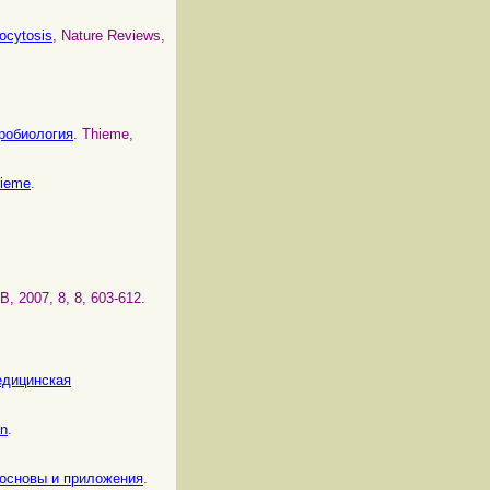
docytosis
, Nature Reviews,
кробиология
. Thieme,
hieme
.
, 2007, 8, 8, 603-612.
Медицинская
an
.
а: основы и приложения
.