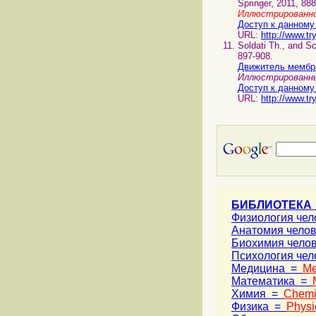
Springer, 2011, 888
Иллюстрированно
Доступ к данному
URL:
http://www.tr
Soldati Th., and S
897-908.
Движитель мембра
Иллюстрированны
Доступ к данному
URL:
http://www.tr
БИБЛИОТЕКА
Физиология че
Анатомия чело
Биохимия чело
Психология че
Медицина =
Me
Математика =
Химия =
Chemi
Физика =
Physi