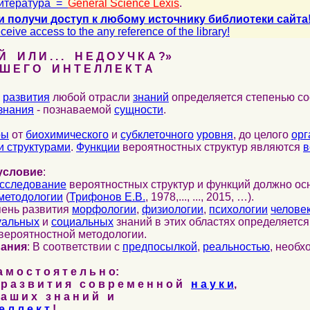
итература =
General Science Lexis
.
и получи доступ к любому источнику библиотеки сайта
ceive access to the any reference of the library!
 И Л И . . . Н Е Д О У Ч К А ?»
 Е Г О И Н Т Е Л Л Е К Т А
развития
любой отрасли
знаний
определяется степенью со
знания
- познаваемой
сущности
.
ры
от
биохимического
и
субклеточного
уровня
, до целого
орг
 структурами
.
Функции
вероятностных структур являются
в
условие
:
сследование
вероятностных структур и функций должно ос
методологии
(
Трифонов Е.В.
, 1978,..., ..., 2015, …).
пень развития
морфологии
,
физиологии
,
психологии
челове
уальных
и
социальных
знаний в этих областях определяетс
вероятностной методологии.
нания
: В соответствии с
предпосылкой
,
реальностью
, необ
м о с т о я т е л ь н о:
р а з в и т и я с о в р е м е н н о й
н а у к и
,
а ш и х з н а н и й и
е л л е к т
!