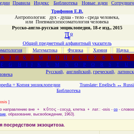
едии
Правила
Индекс
Библиотека
Новые идеи
Сотруднич
Трифонов Е.В.
Антропология: дух - душа - тело - среда человека,
или
Пневмапсихосоматология человека
Русско-англо-русская энциклопедия, 18-е изд., 2015
π
ψ
σ
Общий предметный алфавитный указатель
матология
Математика
Физика
Химия
Наука
Ж
З
И
К
Л
М
Н
О
П
Р
С
Т
У
Ф
Х
Ц
Ч
F
G
H
I
J
K
L
M
N
O
P
Q
R
S
T
U
Русский,
английский,
греческий,
латинск
ловека
↔
opedia =
Копия энциклопедии
Translate: Englisch
Russi
Библиотека
osis
]
κΰτος
по направлению вне +
- сосуд, клетка + лат.: -osis -
оз
- слово
вие
, образование, высвобождение, 1963).
я посредством экзоцитоза
.