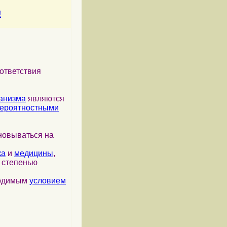
!
ответствия
анизма
являются
ероятностными
новываться на
ка
и
медицины
,
я степенью
ходимым
условием