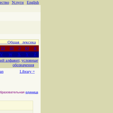
ество
Услуги
English
 Общая лексика
Ш
Щ
Э
Ю
Я
V
W
X
Y
Z
ий алфавит,
условные
обозначения
an
Library =
образовательная
единица