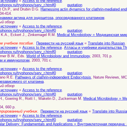
 источнику
=
Access to the reference
.
yphonov.ru/tryphonov/serv_r.htm#0
quotation
t Ch.P., and Drubin D.G.
Harnessing actin dynamics for clathrin-mediated en
04-414.
намики актина для эндоцитоза, опосредованного клатрином
.
й обзор
 источнику
=
Access to the reference
.
yphonov.ru/tryphonov/serv_r.htm#0
quotation
 K.A., Eckert J., Zinkernagel R.M.
Medical Microbiology = Медицинская ми
е учебное пособие
.
Перевести на русский язык
=
Translate into Russian
.
 источнику
=
Access to the reference
.
Атласы и учебники издательства T
yphonov.ru/tryphonov/serv_r.htm#0
quotation
erner B.W., Eds.
World of Microbiology and Immunology
, 2003, 701 р.
и и иммунологии
, 2003, 701 с.
 источнику
=
Access to the reference
.
yphonov.ru/tryphonov/serv_r.htm#0
quotation
gano R.E.
Pathways of clathrin-independent Endocytosis
, Nature Reviews, MCB
независимого от клатрина
.
й обзор
 источнику
=
Access to the reference
.
yphonov.ru/tryphonov/serv_r.htm#0
quotation
H., Goering R., Roitt I., Wakelin D., Zuckerman M.
Medical Microbiology = 
04, 660 p.
трированный учебник
.
Перевести на русский язык
=
Translate into Russi
 источнику
=
Access to the reference
.
yphonov.ru/tryphonov/serv_r.htm#0
quotation
lular Delivery: Fundamentals and Applications = Внутриклеточная передач