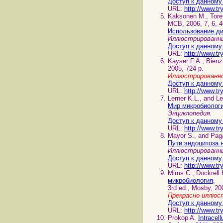
Доступ к данному
URL:
http://www.tr
Kaksonen M., Tore
MCB, 2006, 7, 6, 4
Использование ди
Иллюстрированны
Доступ к данному
URL:
http://www.tr
Kayser F.A., Bienz
2005, 724 p.
Иллюстрированно
Доступ к данному
URL:
http://www.tr
Lerner K.L., and L
Мир микробиологи
Энциклопедия.
Доступ к данному
URL:
http://www.tr
Mayor S., and Pa
Пути эндоцитоза 
Иллюстрированны
Доступ к данному
URL:
http://www.tr
Mims C., Dockrell 
микробиология
,
3rd ed., Mosby, 20
Прекрасно иллюс
Доступ к данному
URL:
http://www.tr
Prokop A.
Intracel