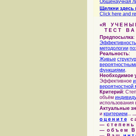
Общенаучная л
Щелкни здесь 
Click here and re
«Я У Ч Е Н Ы Й
Т Е С Т В А Ш
Предпосылка
:
Эффективность
методологии
по
Реальность
:
Живые
структу
вероятностными
функциями
.
Необходимое 
Эффективное
и
вероятностной 
Критерий
: Сте
объём
индивид
использования 
Актуальные з
и
критерием
...
...
о ц е н и т е
с а 
— с т е п е н ь 
— о б ъ е м В 
— В а ш
и н т 