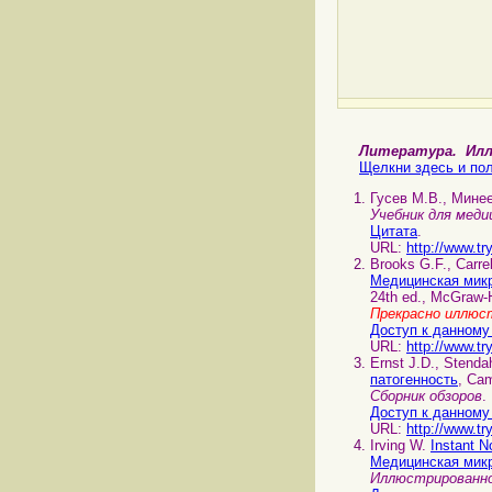
Литература. И
Щелкни здесь и пол
Гусев М.В., Мине
Учебник для меди
Цитата
.
URL:
http://www.tr
Brooks G.F., Carre
Медицинская мик
24th ed., McGraw-H
Прекрасно иллюс
Доступ к данному
URL:
http://www.tr
Ernst J.D., Stenda
патогенность
, Cam
Сборник обзоров
.
Доступ к данному
URL:
http://www.tr
Irving W.
Instant N
Медицинская мик
Иллюстрированное