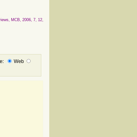
views, MCB, 2006, 7, 12,
не:
Web