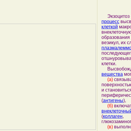
Экзоцитоз 
процесс
высв
клеткой
макро
внеклеточну
образования 
везикул, их с
плазмалемм
последующег
отшнуровыва
клетки.
Высвобожд
вещества
мог
(а)
связыва
поверхность
и становитьс
перифериче
(
антигены
),
(б)
включат
внеклеточны
(
коллаген
,
глюкозаминог
(в)
выполн