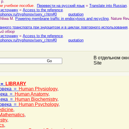
 p.
е учебное пособие
.
Перевести на русский язык
=
Translate into Russian
.
 источнику
=
Access to the reference
.
yphonov.ru/tryphonov/serv_r.htm#0
quotation
chliwa M.
Powering membrane traffic in endocytosis and recycling
, Nature Re
нного транспорта при эндоцитозе и в циклах повторного использования
.
й обзор
 источнику
=
Access to the reference
.
yphonov.ru/tryphonov/serv_r.htm#0
quotation
В отдельном ок
Site
 =
LIBRARY
ловека =
Human Physiology
,
века =
Human Anatomy
,
века =
Human Biochemistry
,
ловека =
Human Psychology
,
dicine
,
Mathematics
,
stry
,
cs
,