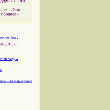
других клеток
ложный по
процесс -
rence library!
1985, 376 с.
icrobiology =
an
.
ктерий и бактериальная