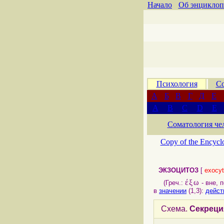
Начало
Об энциклоп
Психология
Со
А
Б
В
Г
Д
Е
A
B
C
D
E
Соматология че
Copy of the Encycl
ЭКЗОЦИТОЗ
[
exocyt
έξω
(Греч.:
- вне, 
в
значении
(1,3):
дейст
Схема.
Секреци