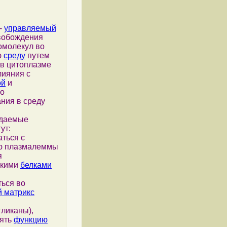
-
управляемый
обождения
молекул во
ю
среду
путем
в цитоплазме
лияния с
ой
и
о
ния в среду
аемые
ут:
ться с
ю плазмалеммы
я
скими
белками
ься во
й матрикс
ликаны),
ять
функцию