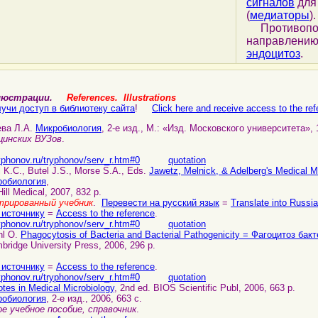
сигналов
для 
(
медиаторы
).
Противопо
направлению 
эндоцитоз
.
ллюстрации.
References. Illustrations
учи доступ в библиотеку сайта
!
Click here and receive access to the refe
ева Л.А.
Микробиология
, 2-е изд., М.: «Изд. Московского университета», 
цинских ВУЗов
.
yphonov.ru/tryphonov/serv_r.htm#0
quotation
l K.C., Butel J.S., Morse S.A., Eds.
Jawetz, Melnick, & Adelberg's Medical M
робиология
,
ill Medical, 2007, 832 p.
трированный учебник
.
Перевести на русский язык
=
Translate into Russi
 источнику
=
Access to the reference
.
yphonov.ru/tryphonov/serv_r.htm#0
quotation
hl O.
Phagocytosis of Bacteria and Bacterial Pathogenicity = Фагоцитоз ба
bridge University Press, 2006, 296 p.
 источнику
=
Access to the reference
.
yphonov.ru/tryphonov/serv_r.htm#0
quotation
otes in Medical Microbiology
, 2nd ed. BIOS Scientific Publ, 2006, 663 p.
робиология
, 2-е изд., 2006, 663 c.
 учебное пособие, справочник
.