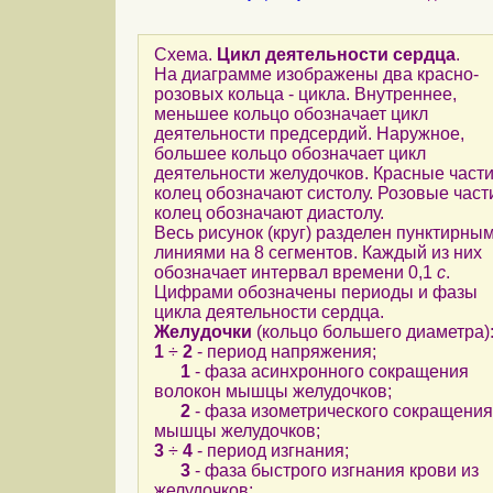
Схема.
Цикл деятельности сердца
.
На диаграмме изображены два красно-
розовых кольца - цикла. Внутреннее,
меньшее кольцо обозначает цикл
деятельности предсердий. Наружное,
большее кольцо обозначает цикл
деятельности желудочков. Красные част
колец обозначают систолу. Розовые част
колец обозначают диастолу.
Весь рисунок (круг) разделен пунктирны
линиями на 8 сегментов. Каждый из них
обозначает интервал времени 0,1
с
.
Цифрами обозначены периоды и фазы
цикла деятельности сердца.
Желудочки
(кольцо большего диаметра)
1
÷
2
- период напряжения;
1
- фаза асинхронного сокращения
волокон мышцы желудочков;
2
- фаза изометрического сокращения
мышцы желудочков;
3
÷
4
- период изгнания;
3
- фаза быстрого изгнания крови из
желудочков;