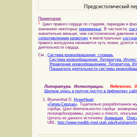
Предсистолический пе
Примечание
.
1
Цикл правого сердца по стадиям, периодам и фаза
значениях некоторых
переменных
. В частности,
сис
значительно меньше, чем систолическое давление 
сопротивлением кровотоку
в магистральных
сосуда
правого желудочка начинается чуть позже, длится ч
деятельности сердца.
См.:
Система кровообращения: словарь
,
Система кровообращения: Литература. Иллюс
Управление кровообращением: Литература. И
Показатели деятельности системы кровообра
Литература. Иллюстрации.
References. Il
Щелкни здесь и получи доступ в библиотеку сай
Blumenthal D.
HyperHeart
.
«Гипер-Сердце»
.
Тщательно разработанное му
сердца. Цикл деятельности сердца: анимиров
поликардиограммы, рисунки и текст, описыв
Цитаты из данного источника:
Анимация
,
Опис
URL:
http://www-medlib.med.utah.edu/kw/pharm/h