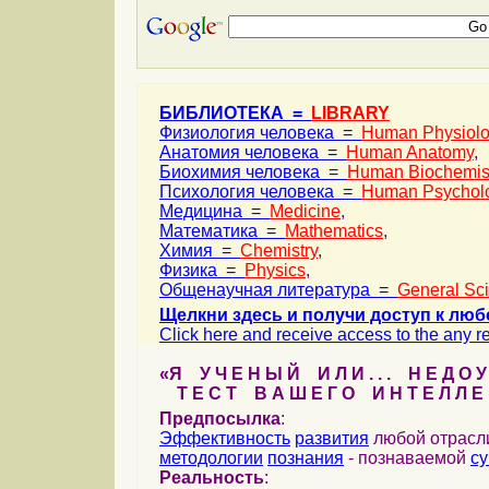
БИБЛИОТЕКА =
LIBRARY
Физиология человека =
Human Physiol
Анатомия человека =
Human Anatomy
,
Биохимия человека =
Human Biochemis
Психология человека =
Human Psychol
Медицина =
Medicine
,
Математика =
Mathematics
,
Химия =
Chemistry
,
Физика =
Physics
,
Общенаучная литература =
General Sc
Щелкни здесь и получи доступ к люб
Click here and receive access to the any ref
«Я У Ч Е Н Ы Й И Л И . . . Н Е Д О У
Т Е С Т В А Ш Е Г О И Н Т Е Л Л Е 
Предпосылка
:
Эффективность
развития
любой отрас
методологии
познания
- познаваемой
с
Реальность
: