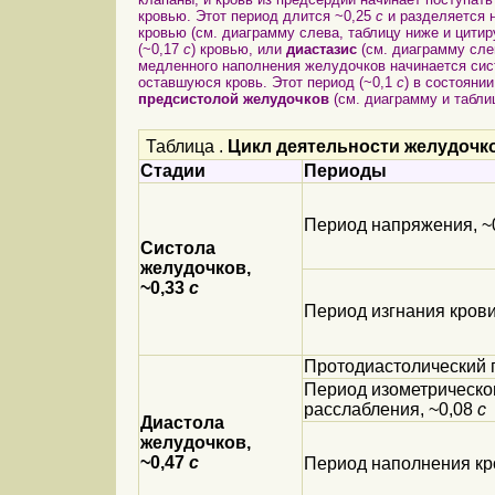
кровью. Этот период длится ~0,25
с
и разделяется 
кровью (см. диаграмму слева, таблицу ниже и цит
(~0,17
с
) кровью, или
диастазис
(см. диаграмму сле
медленного наполнения желудочков начинается си
оставшуюся кровь. Этот период (~0,1
с
) в состояни
предсистолой желудочков
(см. диаграмму и табли
Таблица .
Цикл деятельности желудочк
Стадии
Периоды
Период напряжения, ~
Систола
желудочков,
~0,33
с
Период изгнания крови
Протодиастолический 
Период изометрическо
расслабления, ~0,08
с
Диастола
желудочков,
~0,47
с
Период наполнения кр