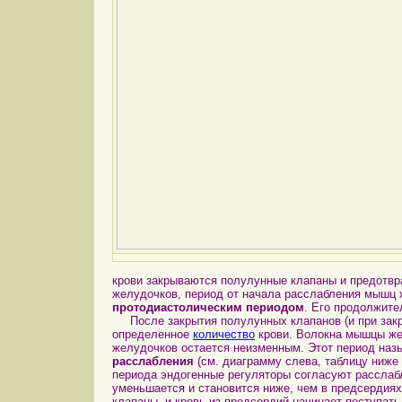
крови закрываются полулунные клапаны и предотвр
желудочков, период от начала расслабления мышц 
протодиастолическим периодом
. Его продолжите
После закрытия полулунных клапанов (и при закр
определенное
количество
крови. Волокна мышцы же
желудочков остается неизменным. Этот период на
расслабления
(см. диаграмму слева, таблицу ниже
периода эндогенные регуляторы согласуют расслаб
уменьшается и становится ниже, чем в предсердия
клапаны, и кровь из предсердий начинает поступат