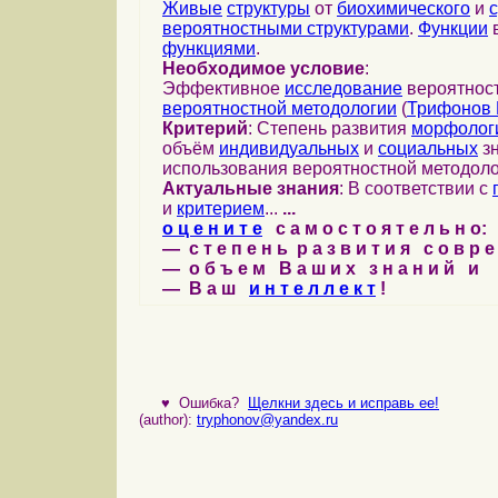
Живые
структуры
от
биохимического
и
вероятностными структурами
.
Функции
в
функциями
.
Необходимое условие
:
Эффективное
исследование
вероятност
вероятностной методологии
(
Трифонов 
Критерий
: Степень развития
морфолог
объём
индивидуальных
и
социальных
зн
использования вероятностной методоло
Актуальные знания
: В соответствии с
и
критерием
...
...
о ц е н и т е
с а м о с т о я т е л ь н о:
— с т е п е н ь р а з в и т и я с о в р 
— о б ъ е м В а ш и х з н а н и й и
— В а ш
и н т е л л е к т
!
♥
Ошибка?
Щелкни здесь и исправь ее!
(author):
tryphonov@yandex.ru