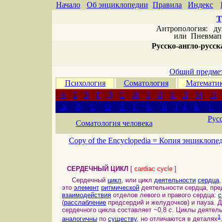
Начало
Об энциклопедии
Правила
Индекс
Т
Антропология: дух 
или
Пневмапс
Русско-англо-русска
Общий предмет
Психология
Соматология
Математи
А
Б
В
Г
Д
Е
Ж
З
И
К
Л
М
Н
A
B
C
D
E
F
G
H
I
J
K
L
Рус
Соматология человека
Copy of the Encyclopedia =
Копия энциклопе
СЕРДЕЧНЫЙ ЦИКЛ
[
cardiac cycle
]
Сердечный
цикл
, или цикл
деятельности
сердца
это
элемент
ритмической
деятельности сердца, пре
взаимодействия
отделов левого и правого сердца:
с
(
расслабление
предсердий и желудочков) и пауза. 
сердечного цикла составляет ~0,8
с
. Циклы деятель
1
аналогичны
по
существу
, но отличаются в деталях