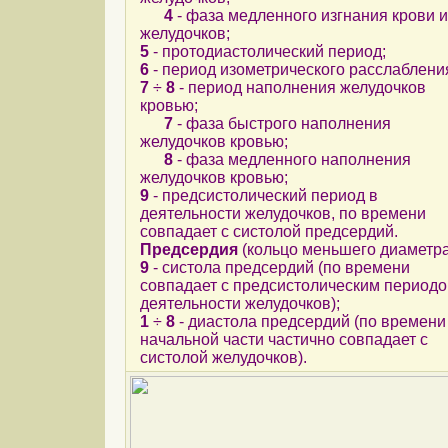
4
- фаза медленного изгнания крови и
желудочков;
5
- протодиастолический период;
6
- период изометрического расслаблени
7
÷
8
- период наполнения желудочков
кровью;
7
- фаза быстрого наполнения
желудочков кровью;
8
- фаза медленного наполнения
желудочков кровью;
9
- предсистолический период в
деятельности желудочков, по времени
совпадает с систолой предсердий.
Предсердия
(кольцо меньшего диаметра
9
- систола предсердий (по времени
совпадает с предсистолическим периодо
деятельности желудочков);
1
÷
8
- диастола предсердий (по времени
начальной части частично совпадает с
систолой желудочков).