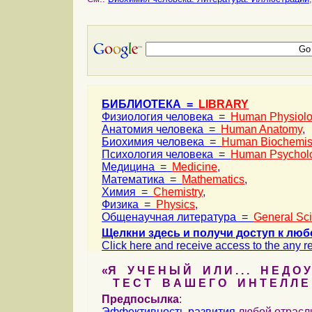
БИБЛИОТЕКА =
LIBRARY
Физиология человека =
Human Physiol
Анатомия человека =
Human Anatomy
,
Биохимия человека =
Human Biochemis
Психология человека =
Human Psychol
Медицина =
Medicine
,
Математика =
Mathematics
,
Химия =
Chemistry
,
Физика =
Physics
,
Общенаучная литература =
General Sc
Щелкни здесь и получи доступ к люб
Click here and receive access to the any ref
«Я У Ч Е Н Ы Й И Л И . . . Н Е Д О У
Т Е С Т В А Ш Е Г О И Н Т Е Л Л Е 
Предпосылка
:
Эффективность
развития
любой отрас