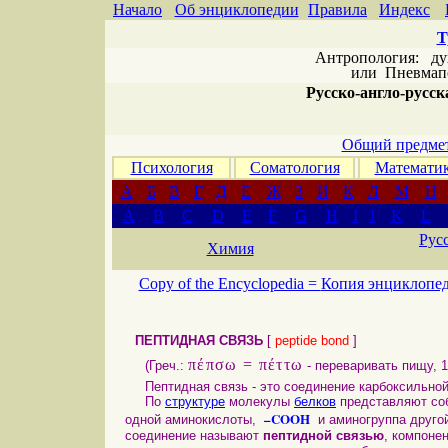
Начало
Об энциклопедии
Правила
Индекс
Т
Антропология: дух 
или
Пневмапс
Русско-англо-русска
Общий предмет
Психология
Соматология
Математи
А
Б
В
Г
Д
Е
Ж
З
И
К
Л
М
Н
A
B
C
D
E
F
G
H
I
J
K
L
Рус
Химия
Copy of the Encyclopedia =
Копия энциклопе
ПЕПТИДНАЯ СВЯЗЬ
[
peptide bond
]
πέπσω = πέττω
(Греч.:
- переваривать пищу, 1
Пептидная связь - это соединение карбоксильной
По
структуре
молекулы
белков
представляют соб
–COOH
одной аминокислоты,
и аминогруппа друго
соединение называют
пептидной связью
, компоне