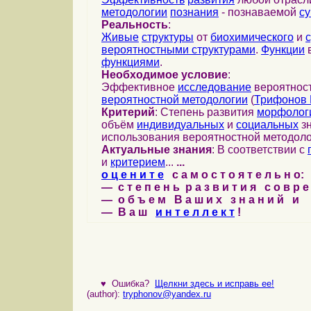
методологии
познания
- познаваемой
с
Реальность
:
Живые
структуры
от
биохимического
и
вероятностными структурами
.
Функции
в
функциями
.
Необходимое условие
:
Эффективное
исследование
вероятност
вероятностной методологии
(
Трифонов 
Критерий
: Степень развития
морфолог
объём
индивидуальных
и
социальных
зн
использования вероятностной методоло
Актуальные знания
: В соответствии с
и
критерием
...
...
о ц е н и т е
с а м о с т о я т е л ь н о:
— с т е п е н ь р а з в и т и я с о в р 
— о б ъ е м В а ш и х з н а н и й и
— В а ш
и н т е л л е к т
!
♥
Ошибка?
Щелкни здесь и исправь ее!
(author):
tryphonov@yandex.ru