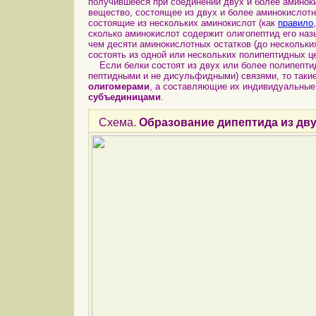
получившееся при соединении двух и более амино
вещество, состоящее из двух и более аминокислотн
состоящие из нескольких аминокислот (как
правило
сколько аминокислот содержит олигопептид его назы
чем десяти аминокислотных остатков (до нескольк
состоять из одной или нескольких полипептидных ц
Если белки состоят из двух или более полипептид
пептидными и не дисульфидными) связями, то таки
олигомерами
, а составляющие их индивидуальные
субъединицами
.
Схема.
Образование дипептида из дв