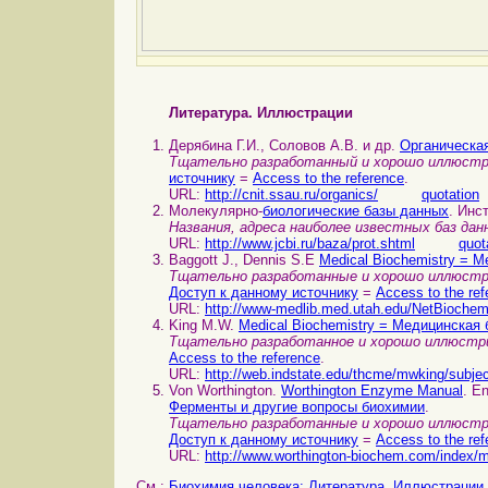
Литература. Иллюстрации
Дерябина Г.И., Соловов А.В. и др.
Органическа
Тщательно разработанный и хорошо иллюстри
источнику
=
Access to the reference
.
URL:
http://cnit.ssau.ru/organics/
quotation
Молекулярно-
биологические базы данных
. Инс
Названия, адреса наиболее известных баз дан
URL:
http://www.jcbi.ru/baza/prot.shtml
quot
Baggott J., Dennis S.E
Medical Biochemistry = 
Тщательно разработанные и хорошо иллюстр
Доступ к данному источнику
=
Access to the ref
URL:
http://www-medlib.med.utah.edu/NetBiochem/
King M.W.
Medical Biochemistry = Медицинская
Тщательно разработанное и хорошо иллюстри
Access to the reference
.
URL:
http://web.indstate.edu/thcme/mwking/subjec
Von Worthington.
Worthington Enzyme Manual
. E
Ферменты и другие вопросы биохимии
.
Тщательно разработанные и хорошо иллюстр
Доступ к данному источнику
=
Access to the ref
URL:
http://www.worthington-biochem.com/index/
См.:
Биохимия человека: Литература. Иллюстрации
,