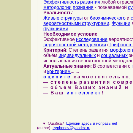
Эффективность
развития
любой отрас
методологии
познания
- познаваемой
с
Реальность
:
Живые
структуры
от
биохимического
и
вероятностными структурами
.
Функции
в
функциями
.
Необходимое условие
:
Эффективное
исследование
вероятност
вероятностной методологии
(
Трифонов 
Критерий
: Степень развития
морфолог
объём
индивидуальных
и
социальных
зн
использования вероятностной методоло
Актуальные знания
: В соответствии с
и
критерием
...
...
о ц е н и т е
с а м о с т о я т е л ь н о:
— с т е п е н ь р а з в и т и я с о в р 
— о б ъ е м В а ш и х з н а н и й и
— В а ш
и н т е л л е к т
!
♥
Ошибка?
Щелкни здесь и исправь ее!
(author):
tryphonov@yandex.ru