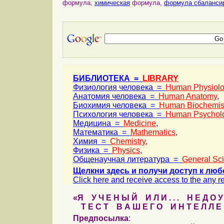
формула,
химическая
формула,
формула сбалансир
БИБЛИОТЕКА =
LIBRARY
Физиология человека =
Human Physiol
Анатомия человека =
Human Anatomy
,
Биохимия человека =
Human Biochemis
Психология человека =
Human Psychol
Медицина =
Medicine
,
Математика =
Mathematics
,
Химия =
Chemistry
,
Физика =
Physics
,
Общенаучная литература =
General Sc
Щелкни здесь и получи доступ к люб
Click here and receive access to the any ref
«Я У Ч Е Н Ы Й И Л И . . . Н Е Д О У
Т Е С Т В А Ш Е Г О И Н Т Е Л Л Е 
Предпосылка
: