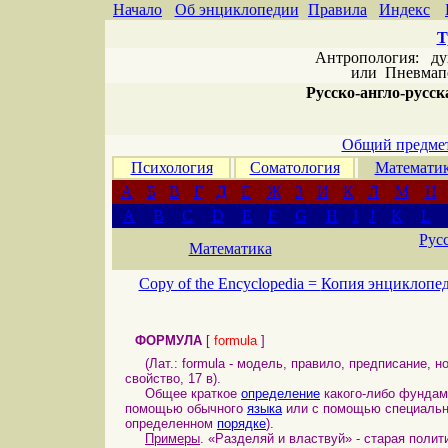
Начало
Об энциклопедии
Правила
Индекс
Т
Антропология: дух 
или
Пневмапс
Русско-англо-русска
Общий предмет
Психология
Соматология
Математи
А
Б
В
Г
Д
Е
Ж
З
И
К
Л
М
Н
A
B
C
D
E
F
G
H
I
J
K
L
Рус
Математика
Copy of the Encyclopedia =
Копия энциклопе
ФОРМУЛА
[
formula
]
(Лат.: formula - модель, правило, предписание, но
свойство, 17 в).
Общее краткое
определение
какого-либо фундам
помощью обычного
языка
или с помощью специаль
определенном
порядке
).
Примеры
. «Разделяй и властвуй» - старая пол