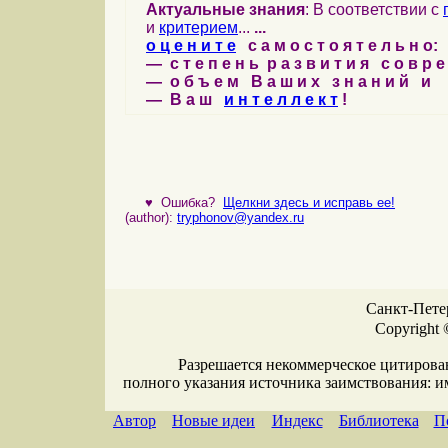
Актуальные знания
: В соответствии с
и
критерием
...
...
о ц е н и т е
с а м о с т о я т е л ь н о:
— с т е п е н ь р а з в и т и я с о в р 
— о б ъ е м В а ш и х з н а н и й и
— В а ш
и н т е л л е к т
!
♥
Ошибка?
Щелкни здесь и исправь ее!
(author):
tryphonov@yandex.ru
Санкт-Петер
Copyright 
Разрешается некоммерческое цитирова
полного указания источника заимствования: 
Автор
Новые идеи
Индекс
Библиотека
П