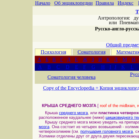
Начало
Об энциклопедии
Правила
Индекс
Т
Антропология: дух 
или
Пневмапс
Русско-англо-русска
Общий предмет
Психология
Соматология
Математи
А
Б
В
Г
Д
Е
Ж
З
И
К
Л
М
Н
A
B
C
D
E
F
G
H
I
J
K
L
Рус
Соматология человека
Copy of the Encyclopedia =
Копия энциклопе
КРЫША СРЕДНЕГО МОЗГА
[
roof of the midbrain, 
Крыша
среднего мозга
, или
пластинка четверо
расположенное каудальнее (ниже)
шишковидного те
Крышу среднего мозга можно увидеть на препар
мозга
. Она состоит из четырех возвышений - холм
четверохолмием (см.
полушария головного мозга
, с
Холмики отделены друг от друга двумя пересекаю