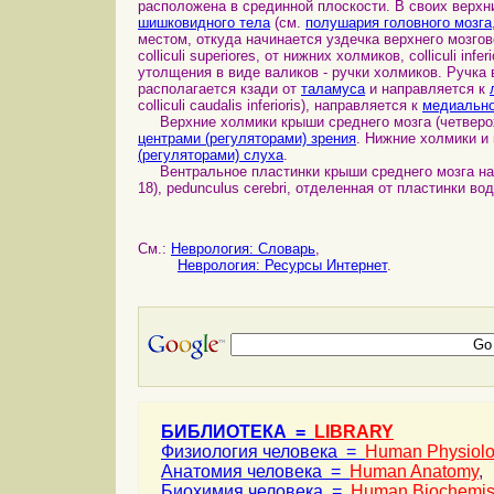
расположена в срединной плоскости. В своих верхн
шишковидного тела
(см.
полушария головного мозга
местом, откуда начинается уздечка верхнего мозгов
colliculi superiores, от нижних холмиков, colliculi i
утолщения в виде валиков - ручки холмиков. Ручка вер
располагается кзади от
таламуса
и направляется к
colliculi caudalis inferioris), направляется к
медиально
Верхние холмики крыши среднего мозга (четверо
центрами (регуляторами) зрения
. Нижние холмики и
(регуляторами) слуха
.
Вентральное пластинки крыши среднего мозга н
18), pedunculus cerebri, отделенная от пластинки в
См.:
Неврология: Словарь
,
Неврология: Ресурсы Интернет
.
БИБЛИОТЕКА =
LIBRARY
Физиология человека =
Human Physiol
Анатомия человека =
Human Anatomy
,
Биохимия человека =
Human Biochemis