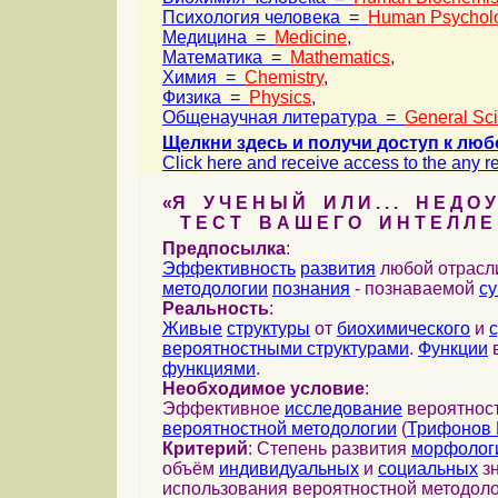
Психология человека =
Human Psychol
Медицина =
Medicine
,
Математика =
Mathematics
,
Химия =
Chemistry
,
Физика =
Physics
,
Общенаучная литература =
General Sc
Щелкни здесь и получи доступ к люб
Click here and receive access to the any ref
«Я У Ч Е Н Ы Й И Л И . . . Н Е Д О У
Т Е С Т В А Ш Е Г О И Н Т Е Л Л Е 
Предпосылка
:
Эффективность
развития
любой отрас
методологии
познания
- познаваемой
с
Реальность
:
Живые
структуры
от
биохимического
и
вероятностными структурами
.
Функции
в
функциями
.
Необходимое условие
:
Эффективное
исследование
вероятност
вероятностной методологии
(
Трифонов 
Критерий
: Степень развития
морфолог
объём
индивидуальных
и
социальных
зн
использования вероятностной методоло