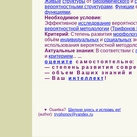
Живые
структуры
от
биохимического
и
вероятностными структурами
.
Функции
в
функциями
.
Необходимое условие
:
Эффективное
исследование
вероятност
вероятностной методологии
(
Трифонов 
Критерий
: Степень развития
морфолог
объём
индивидуальных
и
социальных
зн
использования вероятностной методоло
Актуальные знания
: В соответствии с
и
критерием
...
...
о ц е н и т е
с а м о с т о я т е л ь н о:
— с т е п е н ь р а з в и т и я с о в р 
— о б ъ е м В а ш и х з н а н и й и
— В а ш
и н т е л л е к т
!
♥
Ошибка?
Щелкни здесь и исправь ее!
(author):
tryphonov@yandex.ru