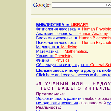
БИБЛИОТЕКА =
LIBRARY
Физиология человека =
Human Physiol
Анатомия человека =
Human Anatomy
,
Биохимия человека =
Human Biochemis
Психология человека =
Human Psychol
Медицина =
Medicine
,
Математика =
Mathematics
,
Химия =
Chemistry
,
Физика =
Physics
,
Общенаучная литература =
General Sc
Щелкни здесь и получи доступ к люб
Click here and receive access to the any ref
«Я У Ч Е Н Ы Й И Л И . . . Н Е Д О У
Т Е С Т В А Ш Е Г О И Н Т Е Л Л Е 
Предпосылка
:
Эффективность
развития
любой отрас
методологии
познания
- познаваемой
с
Реальность
: