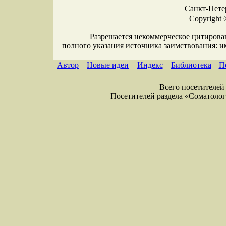
Санкт-Петер
Copyright 
Разрешается некоммерческое цитирова
полного указания источника заимствования: 
Автор
Новые идеи
Индекс
Библиотека
П
Всего посетителей 
Посетителей раздела «Соматология