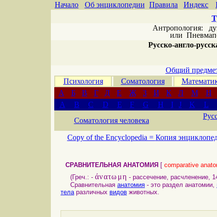
Начало
Об энциклопедии
Правила
Индекс
Т
Антропология: дух 
или
Пневмапс
Русско-англо-русска
Общий предмет
Психология
Соматология
Математи
А
Б
В
Г
Д
Е
Ж
З
И
К
Л
М
Н
A
B
C
D
E
F
G
H
I
J
K
L
Рус
Соматология человека
Copy of the Encyclopedia =
Копия энциклопе
СРАВНИТЕЛЬНАЯ АНАТОМИЯ
[
comparative anat
άνατωμη
(Греч.: -
- рассечение, расчленение, 14
Сравнительная
анатомия
- это раздел анатомии,
тела
различных
видов
животных.