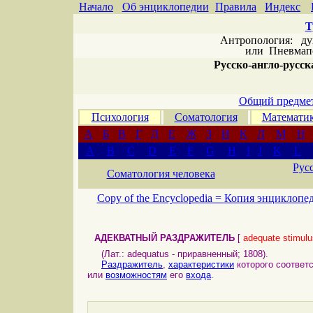
Начало
Об энциклопедии
Правила
Индекс
Т
Антропология: дух 
или
Пневмапс
Русско-англо-русска
Общий предмет
Психология
Соматология
Математи
А
Б
В
Г
Д
Е
Ж
З
И
К
Л
М
Н
A
B
C
D
E
F
G
H
I
J
K
L
Рус
Соматология человека
Copy of the Encyclopedia =
Копия энциклопе
АДЕКВАТНЫЙ РАЗДРАЖИТЕЛЬ
[
adequate stimulu
(Лат.: adequatus - приравненный; 1808).
Раздражитель
,
характеристики
которого соответ
или
возможностям
его
входа
.