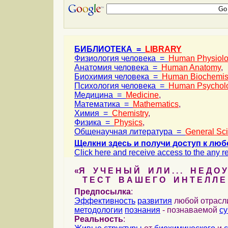
БИБЛИОТЕКА =
LIBRARY
Физиология человека =
Human Physiol
Анатомия человека =
Human Anatomy
,
Биохимия человека =
Human Biochemis
Психология человека =
Human Psychol
Медицина =
Medicine
,
Математика =
Mathematics
,
Химия =
Chemistry
,
Физика =
Physics
,
Общенаучная литература =
General Sc
Щелкни здесь и получи доступ к люб
Click here and receive access to the any ref
«Я У Ч Е Н Ы Й И Л И . . . Н Е Д О У
Т Е С Т В А Ш Е Г О И Н Т Е Л Л Е 
Предпосылка
:
Эффективность
развития
любой отрас
методологии
познания
- познаваемой
с
Реальность
: