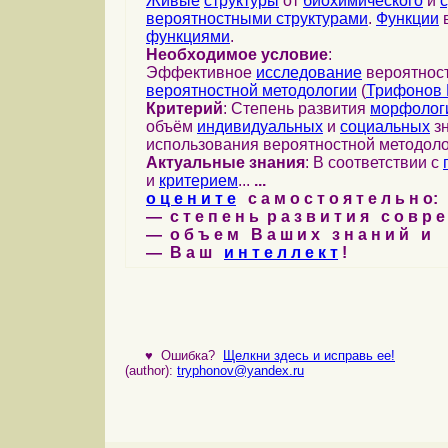
Живые
структуры
от
биохимического
и
вероятностными структурами
.
Функции
в
функциями
.
Необходимое условие
:
Эффективное
исследование
вероятност
вероятностной методологии
(
Трифонов 
Критерий
: Степень развития
морфолог
объём
индивидуальных
и
социальных
зн
использования вероятностной методоло
Актуальные знания
: В соответствии с
и
критерием
...
...
о ц е н и т е
с а м о с т о я т е л ь н о:
— с т е п е н ь р а з в и т и я с о в р 
— о б ъ е м В а ш и х з н а н и й и
— В а ш
и н т е л л е к т
!
♥
Ошибка?
Щелкни здесь и исправь ее!
(author):
tryphonov@yandex.ru