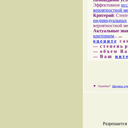
Эффективное
исс
вероятностной м
Критерий
: Степ
индивидуальных
вероятностной м
Актуальные зна
критерием
...
...
о ц е н и т е
с а м 
— с т е п е н ь р
— о б ъ е м В а 
— В а ш
и н т е
♥
Ошибка?
Щелкни зде
Разрешается