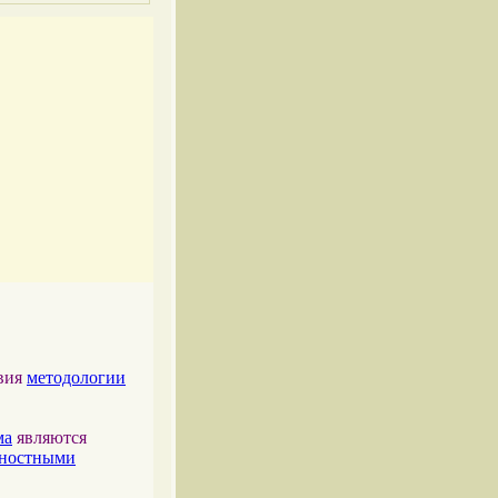
твия
методологии
ма
являются
тностными