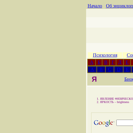
Начало
Об энциклоп
Психология
Со
А
Б
В
Г
Д
Е
A
B
C
D
E
Я
Био
ЯВЛЕНИЕ ФИЗИЧЕСКО
ЯРКОСТЬ –
brightness