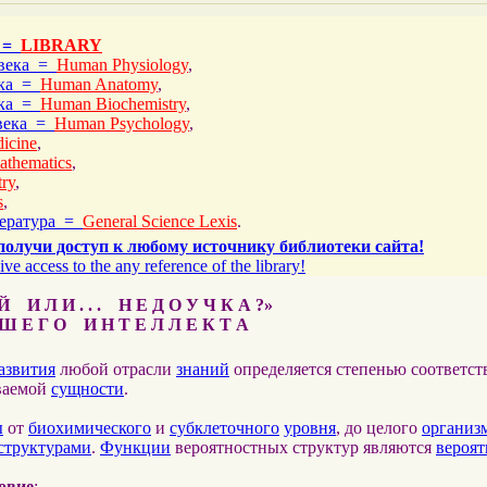
 =
LIBRARY
овека =
Human Physiology
,
ека =
Human Anatomy
,
ека =
Human Biochemistry
,
овека =
Human Psychology
,
icine
,
athematics
,
ry
,
s
,
тература =
General Science Lexis
.
получи доступ к любому источнику библиотеки сайта!
ive access to the any reference of the library!
 И Л И . . . Н Е Д О У Ч К А ?»
 Е Г О И Н Т Е Л Л Е К Т А
азвития
любой отрасли
знаний
определяется степенью соответс
ваемой
сущности
.
ы
от
биохимического
и
субклеточного
уровня
, до целого
организ
структурами
.
Функции
вероятностных структур являются
вероя
овие
: