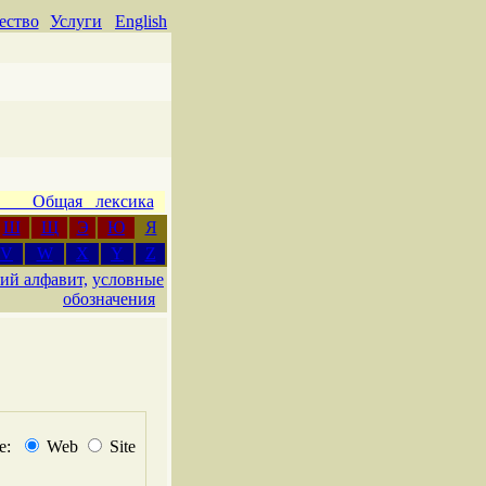
ество
Услуги
English
 Общая лексика
Ш
Щ
Э
Ю
Я
V
W
X
Y
Z
ий алфавит,
условные
обозначения
не:
Web
Site