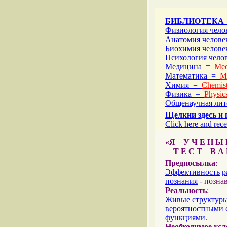
БИБЛИОТЕКА
Физиология чел
Анатомия челов
Биохимия челов
Психология чел
Медицина =
Med
Математика =
M
Химия =
Chemist
Физика =
Physic
Общенаучная ли
Щелкни здесь и 
Click here and rece
«Я У Ч Е Н Ы Й
Т Е С Т В А Ш
Предпосылка
:
Эффективность
р
познания
- позна
Реальность
:
Живые
структур
вероятностными 
функциями
.
Необходимое усл