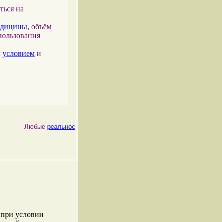
ться на
едицины
, объём
пользования
м
условием
и
Любые
реальности
, как
физические
, так и
психические
, являются
 при условии