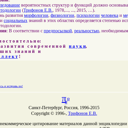
ледование
вероятностных структур и функций должно основыва
етодологии
(
Трифонов Е.В.
, 1978,..., ..., 2015, …).
ень развития
морфологии
,
физиологии
,
психологии
человека
и
м
и
социальных
знаний в этих областях определяется степенью ис
етодологии.
ния
: В соответствии с
предпосылкой
,
реальностью
, необходимы
о с т о я т е л ь н о:
 а з в и т и я с о в р е м е н н о й
н а у к и
,
ш и х з н а н и й и
 л л е к т
!
сь и исправь ее!
π
ψ
σ
Санкт-Петербург, Россия, 1996-2015
Copyright © 1996-,
Трифонов Е.В.
 некоммерческое цитирование материалов данной энциклопедии