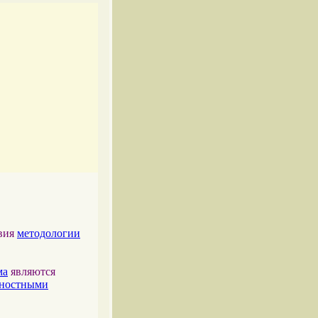
твия
методологии
ма
являются
тностными