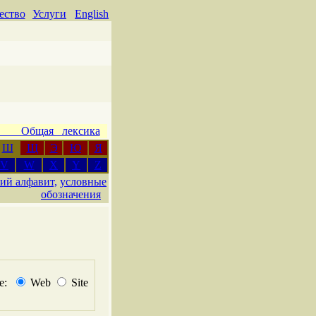
ество
Услуги
English
 Общая лексика
Ш
Щ
Э
Ю
Я
V
W
X
Y
Z
ий алфавит,
условные
обозначения
не:
Web
Site