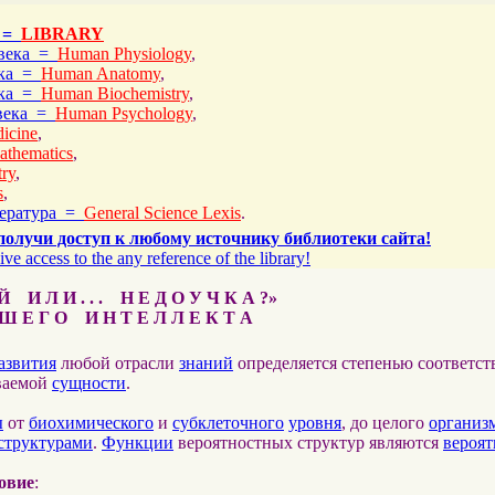
 =
LIBRARY
овека =
Human Physiology
,
ека =
Human Anatomy
,
ека =
Human Biochemistry
,
овека =
Human Psychology
,
icine
,
athematics
,
ry
,
s
,
тература =
General Science Lexis
.
получи доступ к любому источнику библиотеки сайта!
ive access to the any reference of the library!
 И Л И . . . Н Е Д О У Ч К А ?»
 Е Г О И Н Т Е Л Л Е К Т А
азвития
любой отрасли
знаний
определяется степенью соответс
ваемой
сущности
.
ы
от
биохимического
и
субклеточного
уровня
, до целого
организ
структурами
.
Функции
вероятностных структур являются
вероя
овие
: