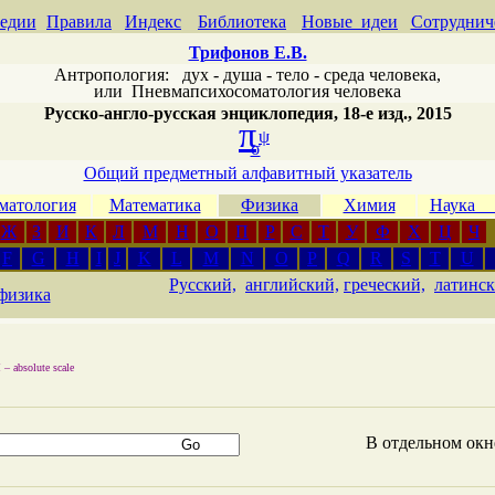
едии
Правила
Индекс
Библиотека
Новые идеи
Сотруднич
Трифонов Е.В.
Антропология: дух - душа - тело - среда человека,
или
Пневмапсихосоматология человека
Русско-англо-русская энциклопедия, 18-е изд., 2015
π
ψ
σ
Общий предметный алфавитный указатель
матология
Математика
Физика
Химия
Наука
Ж
З
И
К
Л
М
Н
О
П
Р
С
Т
У
Ф
Х
Ц
Ч
F
G
H
I
J
K
L
M
N
O
P
Q
R
S
T
U
Русский,
английский,
греческий,
латинск
физика
 –
absolute scale
В отдельном ок