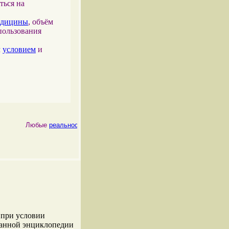
ться на
едицины
, объём
пользования
м
условием
и
Любые
реальности
, как
физические
, так и
психические
, являются
 при условии
данной энциклопедии