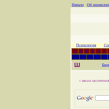
Начало
Об энциклоп
Психология
Со
А
Б
В
Г
Д
Е
A
B
C
D
E
Ш
Био
ШКАЛА АБСОЛЮТНАЯ