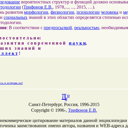
ледование
вероятностных структур и функций должно основыва
етодологии
(
Трифонов Е.В.
, 1978,..., ..., 2015, …).
ень развития
морфологии
,
физиологии
,
психологии
человека
и
м
и
социальных
знаний в этих областях определяется степенью ис
етодологии.
ния
: В соответствии с
предпосылкой
,
реальностью
, необходимы
о с т о я т е л ь н о:
 а з в и т и я с о в р е м е н н о й
н а у к и
,
ш и х з н а н и й и
 л л е к т
!
сь и исправь ее!
π
ψ
σ
Санкт-Петербург, Россия, 1996-2015
Copyright © 1996-,
Трифонов Е.В.
 некоммерческое цитирование материалов данной энциклопедии
сточника заимствования: имени автора, названия и WEB-адреcа 