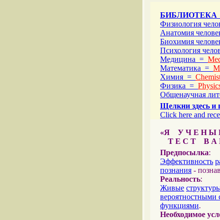
БИБЛИОТЕКА
Физиология чел
Анатомия челов
Биохимия челов
Психология чел
Медицина =
Med
Математика =
M
Химия =
Chemist
Физика =
Physic
Общенаучная ли
Щелкни здесь и 
Click here and rece
«Я У Ч Е Н Ы Й
Т Е С Т В А Ш
Предпосылка
:
Эффективность
р
познания
- позна
Реальность
:
Живые
структур
вероятностными 
функциями
.
Необходимое усл