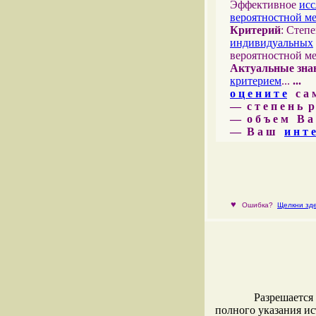
Эффективное
исс
вероятностной м
Критерий
: Степ
индивидуальных
вероятностной м
Актуальные зна
критерием
...
...
о ц е н и т е
с а м 
— с т е п е н ь р
— о б ъ е м В а 
— В а ш
и н т е
♥
Ошибка?
Щелкни зде
Разрешается
полного указания и