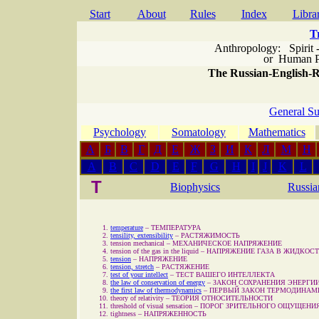
Start
About
Rules
Index
Libra
T
Anthropology: Spirit 
or
Human P
The Russian-English-Ru
General Su
Psychology
Somatology
Mathematics
А
Б
В
Г
Д
Е
Ж
З
И
К
Л
М
Н
A
B
C
D
E
F
G
H
I
J
K
L
T
Biophysics
Russia
temperature
–
ТЕМПЕРАТУРА
tensility, extensibility
–
РАСТЯЖИМОСТЬ
tension mechanical
–
МЕХАНИЧЕСКОЕ НАПРЯЖЕНИЕ
tension of the gas in the liquid
–
НАПРЯЖЕНИЕ ГАЗА В ЖИДКОС
tension
–
НАПРЯЖЕНИЕ
tension, stretch
–
РАСТЯЖЕНИЕ
test of your intellect
–
ТЕСТ ВАШЕГО ИНТЕЛЛЕКТА
the law of conservation of energy
–
ЗАКОН СОХРАНЕНИЯ ЭНЕРГИ
the first law of thermodynamics
–
ПЕРВЫЙ ЗАКОН ТЕРМОДИНАМ
theory of relativity
–
ТЕОРИЯ ОТНОСИТЕЛЬНОСТИ
threshold of visual sensation
–
ПОРОГ ЗРИТЕЛЬНОГО ОЩУЩЕНИ
tightness
–
НАПРЯЖЕННОСТЬ