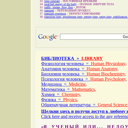
time constant
–
ПОСТОЯННАЯ ВРЕМЕНИ
total/full energy of the body
–
ПОЛНАЯ ЭНЕРГИЯ ТЕЛА
traffic, stream, flow, flux
–
ПОТОК
transient
–
ПЕРЕХОДНЫЙ ПРОЦЕСС
transient overshoot
–
ПЕРЕРЕГУЛИРОВАНИЕ
transition time, equilibrium time, setting time, setup time, stabilization
БИБЛИОТЕКА =
LIBRARY
Физиология человека =
Human Physiology
,
Анатомия человека =
Human Anatomy
,
Биохимия человека =
Human Biochemistry
,
Психология человека =
Human Psychology
,
Медицина =
Medicine
,
Математика =
Mathematics
,
Химия =
Chemistry
,
Физика =
Physics
,
Общенаучная литература =
General Science
Щелкни здесь и получи доступ к любому 
Click here and receive access to the any referenc
«Я У Ч Е Н Ы Й И Л И . . . Н Е Д О У