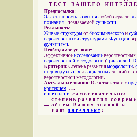
Т Е С Т В А Ш Е Г О И Н Т Е Л Л Е
Предпосылка
:
Эффективность
развития
любой отрасли
зн
познания
- познаваемой
сущности
.
Реальность
:
Живые
структуры
от
биохимического
и
суб
вероятностными структурами
.
Функции
вер
функциями
.
Необходимое условие
:
Эффективное
исследование
вероятностных 
вероятностной методологии
(
Трифонов Е.В
Критерий
: Степень развития
морфологии
,
индивидуальных
и
социальных
знаний в эт
вероятностной методологии.
Актуальные знания
: В соответствии с
пре
критерием
...
...
о ц е н и т е
с а м о с т о я т е л ь н о:
— с т е п е н ь р а з в и т и я с о в р е м 
— о б ъ е м В а ш и х з н а н и й и
— В а ш
и н т е л л е к т
!