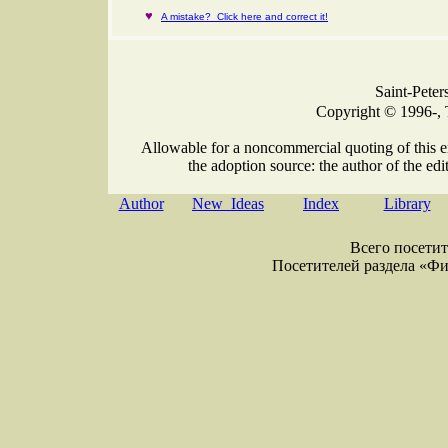
♥
A mistake? Click here and correct it!
Saint-Peter
Copyright © 1996-, 
Allowable for a noncommercial quoting of this e
the adoption source: the author of the edit
Author
New Ideas
Index
Library
Всего посетите
Посетителей раздела «Физи