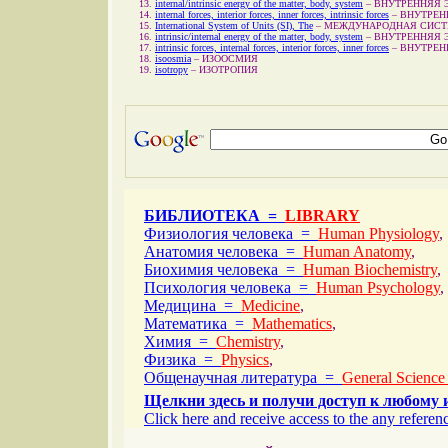
internal/intrinsic energy of the matter, body, system
–
ВНУТРЕННЯЯ 
internal forces, interior forces, inner forces, intrinsic forces
–
ВНУТРЕН
International System of Units (SI), The
–
МЕЖДУНАРОДНАЯ СИСТЕ
intrinsic/internal energy of the matter, body, system
–
ВНУТРЕННЯЯ 
intrinsic forces, internal forces, interior forces, inner forces
–
ВНУТРЕН
isoosmia
–
ИЗООСМИЯ
isotropy
–
ИЗОТРОПИЯ
БИБЛИОТЕКА =
LIBRARY
Физиология человека =
Human Physiology
,
Анатомия человека =
Human Anatomy
,
Биохимия человека =
Human Biochemistry
,
Психология человека =
Human Psychology
,
Медицина =
Medicine
,
Математика =
Mathematics
,
Химия =
Chemistry
,
Физика =
Physics
,
Общенаучная литература =
General Science
Щелкни здесь и получи доступ к любому 
Click here and receive access to the any referenc