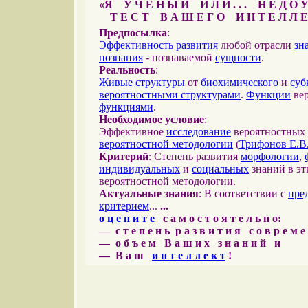
«Я У Ч Е Н Ы Й И Л И . . . Н Е Д О У
Т Е С Т В А Ш Е Г О И Н Т Е Л Л Е
Предпосылка
:
Эффективность
развития
любой отрасли
зн
познания
- познаваемой
сущности
.
Реальность
:
Живые
структуры
от
биохимического
и
суб
вероятностными структурами
.
Функции
вер
функциями
.
Необходимое условие
:
Эффективное
исследование
вероятностных 
вероятностной методологии
(
Трифонов Е.В
Критерий
: Степень развития
морфологии
,
индивидуальных
и
социальных
знаний в эт
вероятностной методологии.
Актуальные знания
: В соответствии с
пре
критерием
...
...
о ц е н и т е
с а м о с т о я т е л ь н о:
— с т е п е н ь р а з в и т и я с о в р е м 
— о б ъ е м В а ш и х з н а н и й и
— В а ш
и н т е л л е к т
!