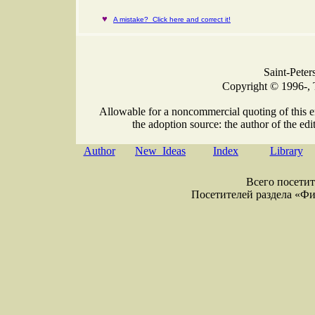
♥
A mistake? Click here and correct it!
Saint-Peter
Copyright © 1996-, 
Allowable for a noncommercial quoting of this e
the adoption source: the author of the edit
Author
New Ideas
Index
Library
Всего посетите
Посетителей раздела «Физи