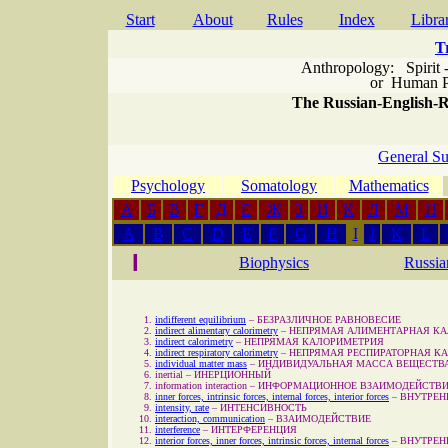
Start
About
Rules
Index
Libra
T
Anthropology: Spirit 
or
Human P
The Russian-English-Ru
General Su
Psychology
Somatology
Mathematics
А
Б
В
Г
Д
Е
Ж
З
И
К
Л
М
Н
A
B
C
D
E
F
G
H
I
J
K
L
I
Biophysics
Russia
indifferent equilibrium
–
БЕЗРАЗЛИЧНОЕ РАВНОВЕСИЕ
indirect alimentary calorimetry
–
НЕПРЯМАЯ АЛИМЕНТАРНАЯ К
indirect calorimetry
–
НЕПРЯМАЯ КАЛОРИМЕТРИЯ
indirect respiratory calorimetry
–
НЕПРЯМАЯ РЕСПИРАТОРНАЯ К
individual matter mass
–
ИНДИВИДУАЛЬНАЯ МАССА ВЕЩЕСТВ
inertial
–
ИНЕРЦИОННЫЙ
information interaction
–
ИНФОРМАЦИОННОЕ ВЗАИМОДЕЙСТВ
inner forces, intrinsic forces, internal forces, interior forces
–
ВНУТРЕН
intensity, rate
–
ИНТЕНСИВНОСТЬ
interaction, communication
–
ВЗАИМОДЕЙСТВИЕ
interference
–
ИНТЕРФЕРЕНЦИЯ
interior forces, inner forces, intrinsic forces, internal forces
–
ВНУТРЕН