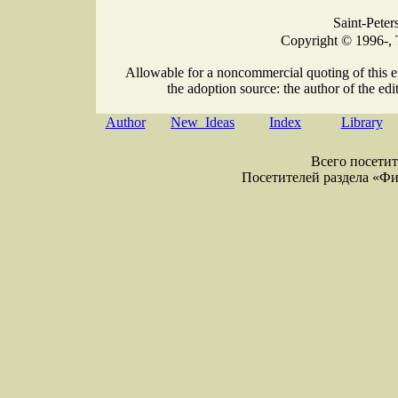
Saint-Peter
Copyright © 1996-, 
Allowable for a noncommercial quoting of this e
the adoption source: the author of the edit
Author
New Ideas
Index
Library
Всего посетите
Посетителей раздела «Физи