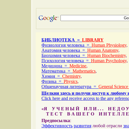
БИБЛИОТЕКА =
LIBRARY
Физиология человека =
Human Physiology
,
Анатомия человека =
Human Anatomy
,
Биохимия человека =
Human Biochemistry
,
Психология человека =
Human Psychology
,
Медицина =
Medicine
,
Математика =
Mathematics
,
Химия =
Chemistry
,
Физика =
Physics
,
Общенаучная литература =
General Science
Щелкни здесь и получи доступ к любому 
Click here and receive access to the any referenc
«Я У Ч Е Н Ы Й И Л И . . . Н Е Д О У
Т Е С Т В А Ш Е Г О И Н Т Е Л Л Е
Предпосылка
:
Эффективность
развития
любой отрасли
зн