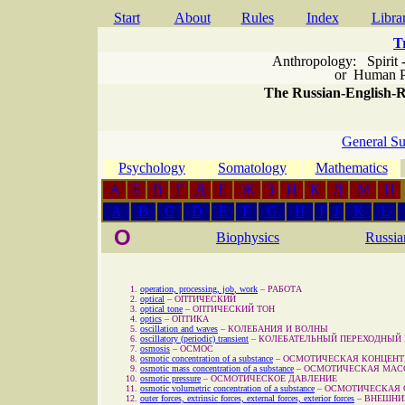
Start
About
Rules
Index
Libra
T
Anthropology: Spirit 
or
Human P
The Russian-English-Ru
General Su
Psychology
Somatology
Mathematics
А
Б
В
Г
Д
Е
Ж
З
И
К
Л
М
Н
A
B
C
D
E
F
G
H
I
J
K
L
O
Biophysics
Russia
operation, processing, job, work
–
РАБОТА
optical
–
ОПТИЧЕСКИЙ
optical tone
–
ОПТИЧЕСКИЙ ТОН
optics
–
ОПТИКА
oscillation and waves
–
КОЛЕБАНИЯ И ВОЛНЫ
oscillatory (periodic) transient
–
КОЛЕБАТЕЛЬНЫЙ ПЕРЕХОДНЫЙ
osmosis
–
ОСМОС
osmotic concentration of a substance
–
ОСМОТИЧЕСКАЯ КОНЦЕНТ
osmotic mass concentration of a substance
–
ОСМОТИЧЕСКАЯ МАС
osmotic pressure
–
ОСМОТИЧЕСКОЕ ДАВЛЕНИЕ
osmotic volumetric concentration of a substance
–
ОСМОТИЧЕСКАЯ 
outer forces, extrinsic forces, external forces, exterior forces
–
ВНЕШНИ