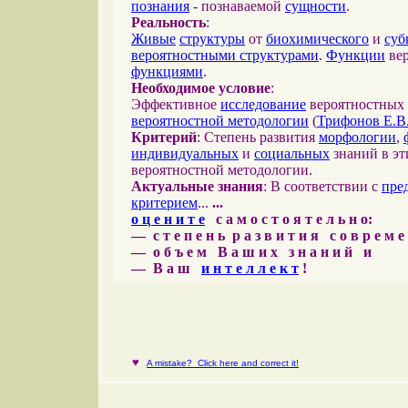
познания
- познаваемой
сущности
.
Реальность
:
Живые
структуры
от
биохимического
и
суб
вероятностными структурами
.
Функции
вер
функциями
.
Необходимое условие
:
Эффективное
исследование
вероятностных 
вероятностной методологии
(
Трифонов Е.В
Критерий
: Степень развития
морфологии
,
индивидуальных
и
социальных
знаний в эт
вероятностной методологии.
Актуальные знания
: В соответствии с
пре
критерием
...
...
о ц е н и т е
с а м о с т о я т е л ь н о:
— с т е п е н ь р а з в и т и я с о в р е м 
— о б ъ е м В а ш и х з н а н и й и
— В а ш
и н т е л л е к т
!
♥
A mistake? Click here and correct it!