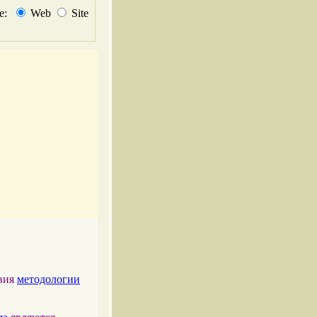
не:
Web
Site
твия
методологии