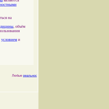
ма
являются
тностными
ться на
едицины
, объём
пользования
м
условием
и
Любые
реальности
, как
физические
, так и
психические
, являются