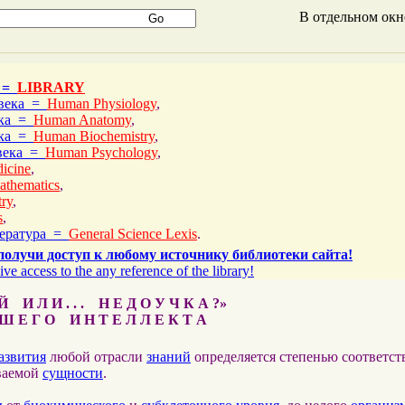
В отдельном ок
 =
LIBRARY
овека =
Human Physiology
,
ека =
Human Anatomy
,
ека =
Human Biochemistry
,
овека =
Human Psychology
,
icine
,
athematics
,
ry
,
s
,
тература =
General Science Lexis
.
получи доступ к любому источнику библиотеки сайта!
ive access to the any reference of the library!
 И Л И . . . Н Е Д О У Ч К А ?»
 Е Г О И Н Т Е Л Л Е К Т А
азвития
любой отрасли
знаний
определяется степенью соответс
ваемой
сущности
.