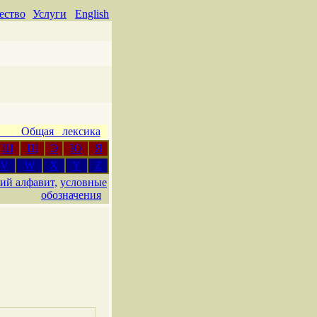
ество
Услуги
English
 Общая лексика
Ш
Щ
Э
Ю
Я
V
W
X
Y
Z
ий алфавит,
условные
обозначения