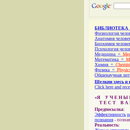
БИБЛИОТЕКА
Физиология чел
Анатомия челов
Биохимия челов
Психология чел
Медицина =
Med
Математика =
M
Химия =
Chemist
Физика =
Physic
Общенаучная ли
Щелкни здесь и 
Click here and rece
«Я У Ч Е Н Ы Й
Т Е С Т В А Ш
Предпосылка
:
Эффективность
р
познания
- позна
Реальность
: