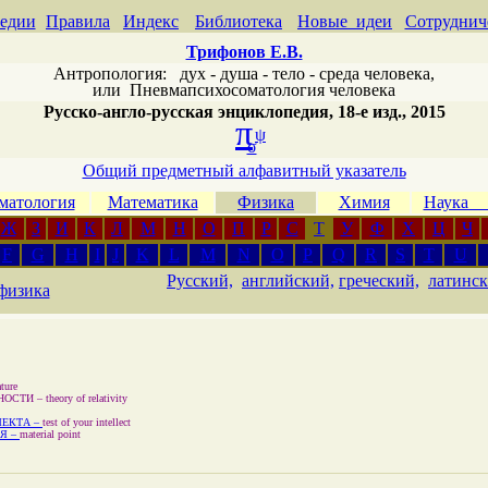
едии
Правила
Индекс
Библиотека
Новые идеи
Сотруднич
Трифонов Е.В.
Антропология: дух - душа - тело - среда человека,
или
Пневмапсихосоматология человека
Русско-англо-русская энциклопедия, 18-е изд., 2015
π
ψ
σ
Общий предметный алфавитный указатель
матология
Математика
Физика
Химия
Наука
Ж
З
И
К
Л
М
Н
О
П
Р
С
Т
У
Ф
Х
Ц
Ч
F
G
H
I
J
K
L
M
N
O
P
Q
R
S
T
U
Русский,
английский,
греческий,
латинск
физика
ture
НОСТИ –
theory of relativity
ЛЕКТА –
test of your intellect
Я –
material point