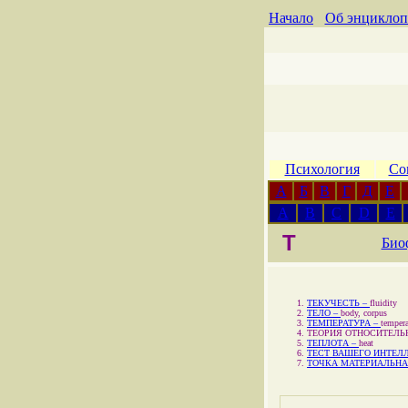
Начало
Об энциклоп
Психология
Со
А
Б
В
Г
Д
Е
A
B
C
D
E
Т
Био
ТЕКУЧЕСТЬ –
fluidity
ТЕЛО –
body, corpus
ТЕМПЕРАТУРА –
tempera
ТЕОРИЯ ОТНОСИТЕЛЬ
ТЕПЛОТА –
heat
ТЕСТ ВАШЕГО ИНТЕЛ
ТОЧКА МАТЕРИАЛЬНА