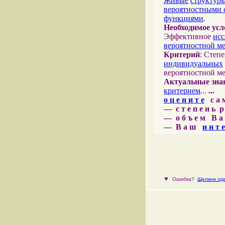
Живые
структур
вероятностными 
функциями
.
Необходимое усл
Эффективное
исс
вероятностной м
Критерий
: Степ
индивидуальных
вероятностной м
Актуальные зна
критерием
...
...
о ц е н и т е
с а м 
— с т е п е н ь р
— о б ъ е м В а 
— В а ш
и н т е
♥
Ошибка?
Щелкни зде