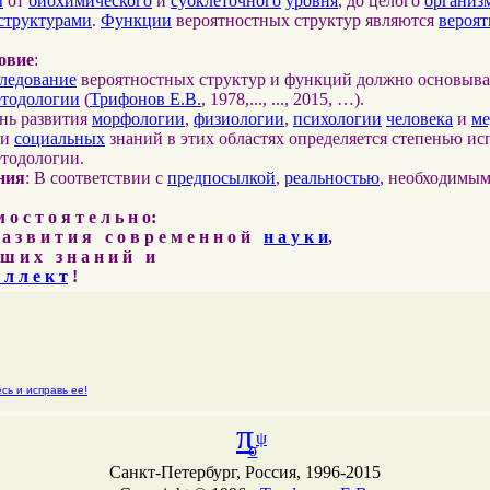
ы
от
биохимического
и
субклеточного
уровня
, до целого
организ
структурами
.
Функции
вероятностных структур являются
вероя
овие
:
ледование
вероятностных структур и функций должно основыва
етодологии
(
Трифонов Е.В.
, 1978,..., ..., 2015, …).
ень развития
морфологии
,
физиологии
,
психологии
человека
и
м
и
социальных
знаний в этих областях определяется степенью ис
етодологии.
ния
: В соответствии с
предпосылкой
,
реальностью
, необходимы
о с т о я т е л ь н о:
 а з в и т и я с о в р е м е н н о й
н а у к и
,
ш и х з н а н и й и
 л л е к т
!
сь и исправь ее!
π
ψ
σ
Санкт-Петербург, Россия, 1996-2015