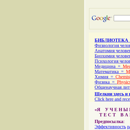
БИБЛИОТЕКА
Физиология чел
Анатомия челов
Биохимия челов
Психология чел
Медицина =
Med
Математика =
M
Химия =
Chemist
Физика =
Physic
Общенаучная ли
Щелкни здесь и 
Click here and rece
«Я У Ч Е Н Ы Й
Т Е С Т В А Ш
Предпосылка
:
Эффективность
р