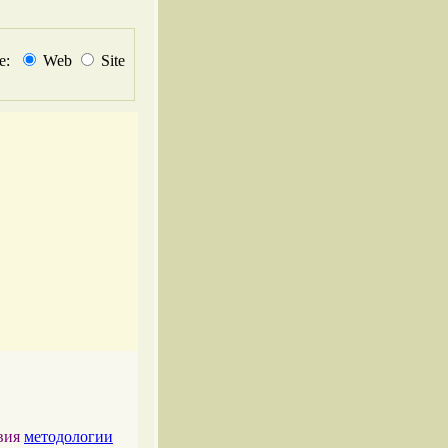
не:
Web
Site
твия
методологии