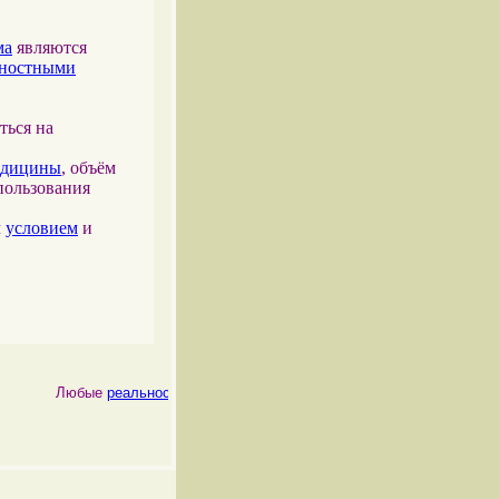
ма
являются
тностными
ться на
едицины
, объём
пользования
м
условием
и
Любые
реальности
, как
физические
, так и
психические
, являютс