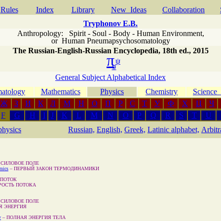
Rules
Index
Library
New Ideas
Сollaboration
Tryphonov E.B.
Anthropology: Spirit - Soul - Body - Human Environment
,
or
Human Pneumapsychosomatology
The Russian-English-Russian Encyclopedia, 18th ed., 2015
π
ψ
σ
General Subject Alphabetical Index
atology
Mathematics
Physics
Chemistry
Scienc
Ж
З
И
К
Л
М
Н
О
П
Р
С
Т
У
Ф
Х
Ц
Ч
F
G
H
I
J
K
L
M
N
O
P
Q
R
S
T
U
physics
Russian,
English,
Greek,
Latinic alphabet,
Arbit
–
СИЛОВОЕ ПОЛЕ
amics
–
ПЕРВЫЙ ЗАКОН ТЕРМОДИНАМИКИ
ПОТОК
РОСТЬ ПОТОКА
–
СИЛОВОЕ ПОЛЕ
Я ЭНЕРГИЯ
y
–
ПОЛНАЯ ЭНЕРГИЯ ТЕЛА