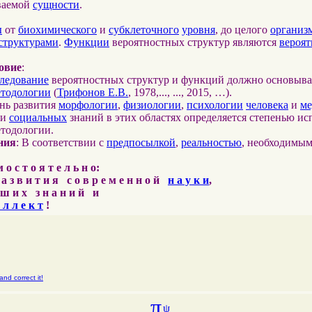
ваемой
сущности
.
ы
от
биохимического
и
субклеточного
уровня
, до целого
организ
структурами
.
Функции
вероятностных структур являются
вероя
овие
:
ледование
вероятностных структур и функций должно основыва
етодологии
(
Трифонов Е.В.
, 1978,..., ..., 2015, …).
ень развития
морфологии
,
физиологии
,
психологии
человека
и
м
и
социальных
знаний в этих областях определяется степенью ис
етодологии.
ния
: В соответствии с
предпосылкой
,
реальностью
, необходимы
о с т о я т е л ь н о:
 а з в и т и я с о в р е м е н н о й
н а у к и
,
ш и х з н а н и й и
 л л е к т
!
nd correct it!
π
ψ