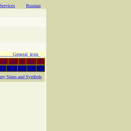
Services
Russian
e General lexis
Ш
Щ
Э
Ю
Я
V
W
X
Y
Z
rary Signs and Symbols