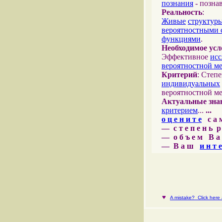
познания
- позна
Реальность
:
Живые
структур
вероятностными 
функциями
.
Необходимое усл
Эффективное
исс
вероятностной м
Критерий
: Степ
индивидуальных
вероятностной м
Актуальные зна
критерием
...
...
о ц е н и т е
с а м 
— с т е п е н ь р
— о б ъ е м В а 
— В а ш
и н т е
♥
A mistake? Click here a