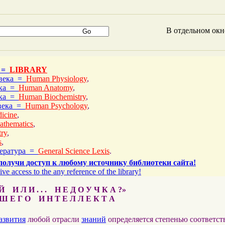
В отдельном ок
 =
LIBRARY
овека =
Human Physiology
,
ека =
Human Anatomy
,
ека =
Human Biochemistry
,
овека =
Human Psychology
,
icine
,
athematics
,
ry
,
s
,
тература =
General Science Lexis
.
получи доступ к любому источнику библиотеки сайта!
ive access to the any reference of the library!
 И Л И . . . Н Е Д О У Ч К А ?»
 Е Г О И Н Т Е Л Л Е К Т А
азвития
любой отрасли
знаний
определяется степенью соответс