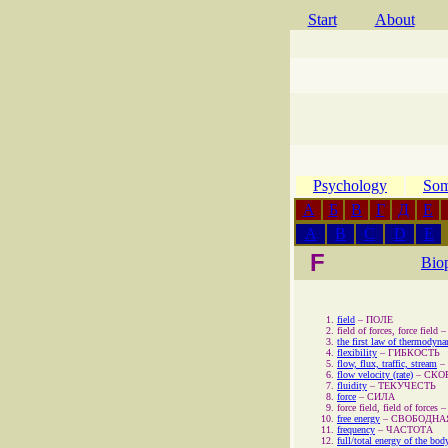
Start
About
Psychology
Som
А
Б
В
Г
Д
Е
A
B
C
D
E
F
Bio
field
–
ПОЛЕ
field of forces, force field
the first law of thermodyn
flexibility
–
ГИБКОСТЬ
flow, flux, traffic, stream
–
flow velocity (rate)
–
СКО
fluidity
–
ТЕКУЧЕСТЬ
force
–
СИЛА
force field, field of forces
free energy
–
СВОБОДНА
frequency
–
ЧАСТОТА
full/total energy of the bod