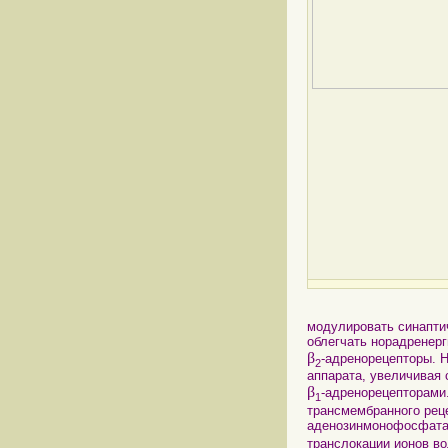
модулировать синаптич
облегчать норадренер
β
-адренорецепторы. 
2
аппарата, увеличивая 
β
-адренорецепторами
1
трансмембранного реце
аденозинмонофосфата, 
транслокации ионов в