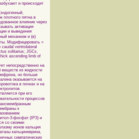
разбухают и происходит
эндогенный,
к плотного пятна в
едованное влияние через
азывать активация
еции и выведения
ный механизм и (в)
исты. Модифицировать =
 caudal ventrolateral
tus solitarius; JGCs,
thick ascending limb of
ет непосредственно на
й веществ из жидкости
нефрона, но больше
налина оказывается на
ровотока в почках и на
ектролитов.
твляется при его
вательности процессов
трансмембранным
мембраны к
разованием
тол-3-фосфат (IP3) и
ся со своими
плазму ионов кальция
фатазы кальциневрина,
чечных симпатических