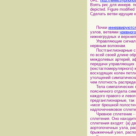
URL:
http://www.tryphono
Взять рис для иннерв. поч
depicted. Figure modified
Сделать ветви идущие к п
Почки
иннервируютс
узлов, ветвями
чревного
нижнегрудных и верхне
Управляющие сигналы п
нервным волокнам.
Постганглионарные сим
по всей своей длине об
междолевых артерий, а
передачи управляющих с
(юкстагломерулярного) 
восходящих колен петли
утолщений симпатически
чем плотность распреде
Тела симпатических пр
поясничного отдела сим
каждого правого и лево
предганглионарные, так
«мозг брюшной полости»
надпочечниковое сплете
Чревное сплетение - са
сплетения. Оно находит
сплетения входят: (а) д
аортопочечных узла, ра
брыжеечный узел, распо