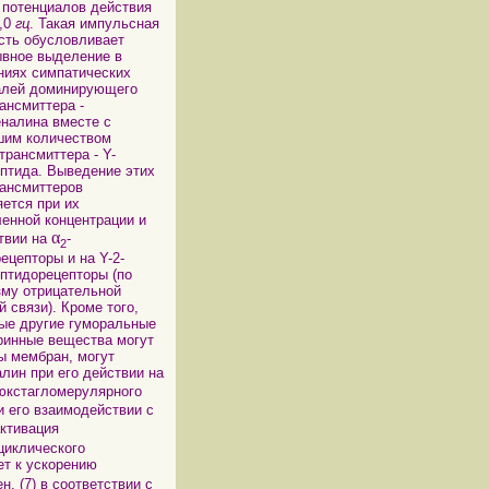
 потенциалов действия
2,0
гц
. Такая импульсная
сть обусловливает
вное выделение в
ниях симпатических
алей доминирующего
ансмиттера -
налина вместе с
шим количеством
трансмиттера - Y-
птида. Выведение этих
ансмиттеров
ется при их
енной концентрации и
α
твии на
-
2
ецепторы и на Y-2-
птидорецепторы (по
му отрицательной
й связи). Кроме того,
ые другие гуморальные
ринные вещества могут
ры мембран, могут
лин при его действии на
 юкстагломерулярного
и его взаимодействии с
активация
циклического
ет к ускорению
н, (7) в соответствии с