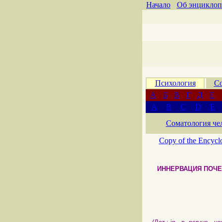
Начало
Об энциклоп
Психология
Со
А
Б
В
Г
Д
Е
A
B
C
D
E
Соматология че
Copy of the Encycl
ИННЕРВАЦИЯ ПОЧЕ