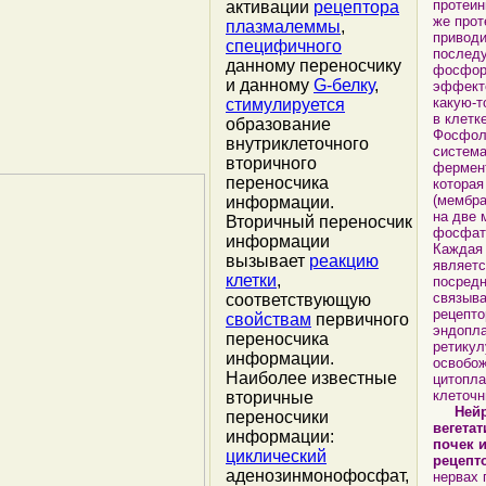
протеин
активации
рецептора
же прот
плазмалеммы
,
приводи
специфичного
послед
данному переносчику
фосфор
и данному
G-белку
,
эффект
какую-т
стимулируется
в клетке
образование
Фосфол
внутриклеточного
система
вторичного
фермен
переносчика
которая
(мембр
информации.
на две 
Вторичный переносчик
фосфат 
информации
Каждая 
вызывает
реакцию
являетс
клетки
,
посредн
связыва
соответствующую
рецепто
свойствам
первичного
эндопла
переносчика
ретикул
информации.
освобож
Наиболее известные
цитопла
клеточн
вторичные
Ней
переносчики
вегета
информации:
почек 
циклический
рецепт
аденозинмонофосфат,
нервах 