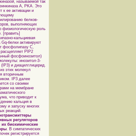
киназой, называемой так
еинкиназа А, PKA. Это
т к ее активации и
ующему
илированию белков-
оров, выполняющих
о физиологическую роль
. [править]
ипазно-кальциевая
 Gq-белки активируют
т фосфолипазу С,
 расщепляет PIP2
анный фосфоинозитол)
молекулы: инозитол-3-
(IP3) и диацилглицерид.
из этих молекул
я вторичным
иком. IP3 далее
ется со своими
рами на мембране
зматического
ума, что приводит к
дению кальция в
зму и запуску многих
ых реакций.
ротрансмиттеры
тивных регуляторов
и их биохимические
оры
. В симпатических
почек регистрируется