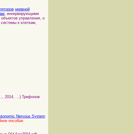
ляторов
нервной
нам
, иннервирующими
объектов управления, о
 системы к клеткам,
 ..., 2014, …).Трифонов
Autonomic Nervous System
ное пособие.