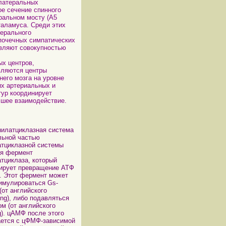
 латеральных
е сечение спинного
еральном мосту (А5
таламуса. Среди этих
терального
 почечных симпатических
вляют совокупностью
х центров,
вляются центры
его мозга на уровне
их артериальных и
тур координирует
чшее взаимодействие.
илатциклазная система
льной частью
тциклазной системы
ся фермент
тциклаза, который
ирует превращение АТФ
. Этот фермент может
имулироваться Gs-
(от английского
ting), либо подавляться
ом (от английского
ng). цАМФ после этого
ается с цФМФ-зависимой