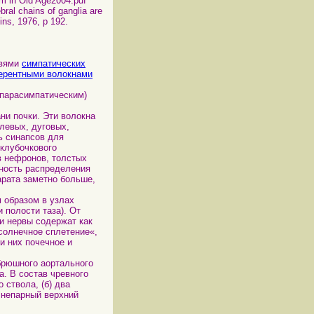
 in Old Age2004.pdf
ral chains of ganglia are
ins, 1976, p 192.
твями
симпатических
рентными волокнами
парасимпатическим)
и почки. Эти волокна
левых, дуговых,
ь синапсов для
клубочкового
в нефронов, толстых
тность распределения
арата заметно больше,
 образом в узлах
 полости таза). От
и нервы содержат как
солнечное сплетение«,
и них почечное и
брюшного аортального
а. В состав чревного
 ствола, (б) два
 непарный верхний