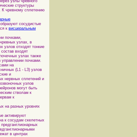
через узлы чревного
ические структуры
. К чревному сплетению
арные
 образуют сосудистые
тся к
висцеральным
ии почками,
чревных узлах, в
х узлов отходят тонкие
 состав входят
почечных узлах также
 управлении почками.
сами на
ничных (L1 - L3) узлов
ские и
ых нервных сплетений и
позвоночных узлов
нейронов могут быть
ческим стволам к
нервам к
х на разных уровнях
ые активируют
на к сосудам скелетных
х предганглионарных
редганглионарными
ежат в центрах