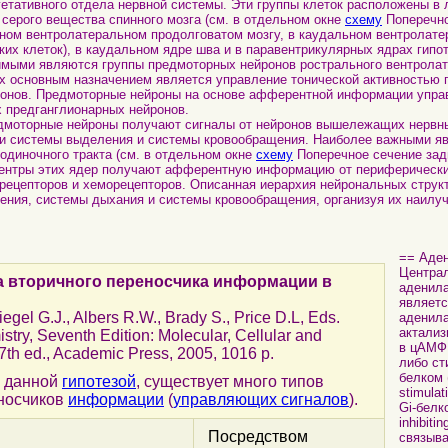
гетативного отдела нервной системы. Эти группы клеток расположены в
серого вещества спинного мозга (см. в отдельном окне
схему
Поперечно
альном вентролатеральном продолговатом мозгу, в каудальном вентролат
ких клеток), в каудальном ядре шва и в паравентрикулярных ядрах гипо
имыми являются группы предмоторных нейронов рострального вентрола
Их основным назначением является управление тонической активностью
ронов. Предмоторные нейроны на основе афферентной информации упра
 предганглионарных нейронов.
оторные нейроны получают сигналы от нейронов вышележащих нервны
 системы выделения и системы кровообращения. Наиболее важными я
одиночного тракта (см. в отдельном окне
схему
Поперечное сечение задн
 центры этих ядер получают афферентную информацию от периферическ
рецепторов и хеморецепторов. Описанная иерархия нейрональных струк
ния, системы дыхания и системы кровообращения, организуя их наилу
== Аден
Центра
а вторичного переносчика информации в
аденила
являет
Siegel G.J., Albers R.W., Brady S., Price D.L, Eds.
аденила
актализ
try, Seventh Edition: Molecular, Cellular and
в цАМФ
7th ed., Academic Press, 2005, 1016 p.
либо ст
белком 
с данной
гипотезой
, существует много типов
stimula
носчиков
информации
(
управляющих сигналов
).
Gi-белк
inhibiti
Посредством
связыв