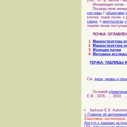
(Лат.: in - в, nervus - н
Иннервация почек - 
Посредством иннерва
системы
с
объектами 
клетки, ткани почек, 
среде
, о
результатах
у
тканям почек поступа
ПОЧКА: ОГЛАВЛЕ
1
.
Макроструктура п
2
.
Микроструктура п
3
.
Функции почки
.
4
.
Методики исследо
ПОЧКА: ТАБЛИЦЫ 
См.
ядра, нервы и объ
Основой
управлени
Е.В., 1978, …, 2010, …
Jackson E.K. Autonomic
= Главное об автономно
Анатомия, гистология,
Доступ к данному источ