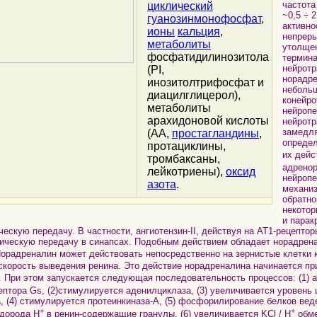
частота
циклический
~0,5 ÷ 
гуанозинмонофосфат
,
активно
ионы
кальция
,
непреры
метаболиты
утолще
фосфатидилинозитола
термин
нейротр
(PI,
норадре
инозитолтрифосфат и
неболь
диацилглицерол),
конейро
метаболиты
нейропе
арахидоновой кислоты
нейротр
замедля
(AA,
простагландины
,
определ
протациклины,
их дейс
тромбаксаны,
адренор
лейкотриены),
оксид
нейропе
азота
.
механиз
обратно
некотор
и парак
ескую передачу. В частности, ангиотензин-II, действуя на AT1-рецепто
гическую передачу в синапсах. Подобным действием обладает норадрена
Норадреналин может действовать непосредственно на зернистые клетки
скорость выведения ренина. Это действие норадреналина начинается пр
. При этом запускается следующая последовательность процессов: (1) 
птора Gs, (2)стимулируется аденилциклаза, (3) увеличивается уровень 
(4) стимулируется протеинкиназа-А, (5) фосфорилирование белков вед
+
+
одорода H
в ренин-содержащие гранулы, (6) увеличивается KCl / H
обме