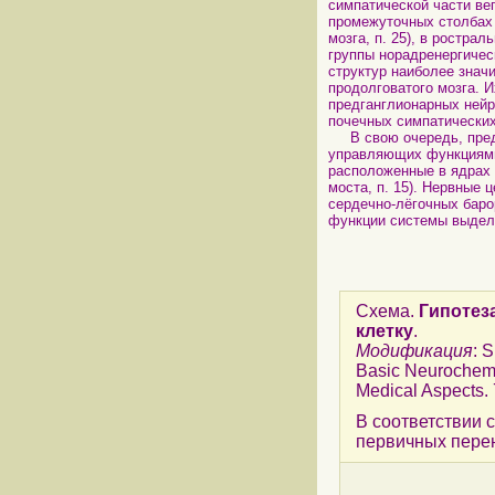
симпатической части ве
промежуточных столбах 
мозга, п. 25), в ростр
группы норадренергичес
структур наиболее знач
продолговатого мозга. 
предганглионарных ней
почечных симпатических
В свою очередь, предм
управляющих функциями
расположенные в ядрах 
моста, п. 15). Нервные
сердечно-лёгочных баро
функции системы выделе
Схема.
Гипотез
клетку
.
Модификация
: 
Basic Neurochemis
Medical Aspects. 
В соответствии 
первичных пере