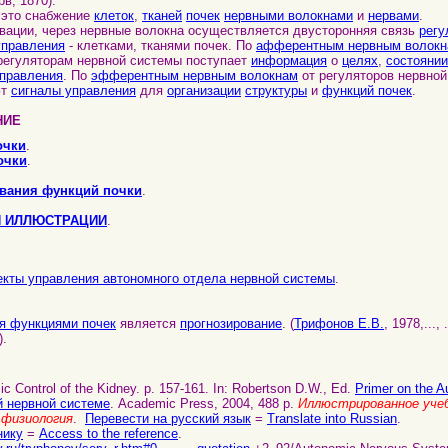
ерв; 1870).
это снабжение
клеток
,
тканей
почек
нервными волокнами
и
нервами
.
ции, через нервные волокна осуществляется двусторонняя связь
регу
управления
- клетками, тканями почек. По
афферентным нервным волок
к регуляторам нервной системы поступает
информация
о
целях
,
состоянии
правления
. По
эфферентным нервным волокнам
от регуляторов нервной
ют
сигналы управления
для
организации
структуры
и
функций почек
.
НИЕ
очки
.
очки
.
вания функций почки
.
И ИЛЛЮСТРАЦИИ
.
екты управления автономного отдела нервной системы
.
я функциями почек
является
прогнозирование
. (
Трифонов Е.В.
, 1978,...,
).
 Control of the Kidney. p. 157-161. In: Robertson D.W., Ed.
Primer on the 
й нервной системе
. Academic Press, 2004, 488 p.
Иллюстрированное учеб
 физиология
.
Перевести на русский язык
=
Translate into Russian
.
нику
=
Access to the reference
.