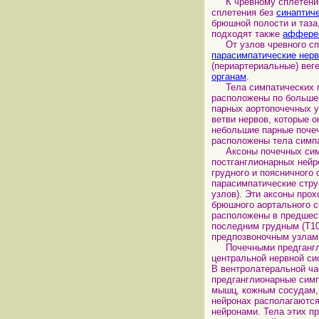
К чревному сплетению
сплетения без
синаптич
брюшной полости и таза
подходят также
афферен
От узлов чревного сп
парасимпатические нер
(периартериальные) вег
органам
.
Тела симпатических по
расположены по большей
парных аортопочечных у
ветви нервов, которые 
небольшие парные почеч
расположены тела симпа
Аксоны почечных симпа
постганглионарных нейро
грудного и поясничного
парасимпатические стру
узлов). Эти аксоны про
брюшного аортального с
расположены в предшест
последним грудным (T10
предпозвоночным узлам
Почечными предганглио
центральной нервной си
В вентролатеральной ча
предганглионарные сим
мышц, кожным сосудам, 
нейронах располагаютс
нейронами. Тела этих п