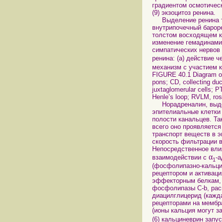
градиентом осмотическ
(9) экзоцитоз ренина.
Выделение ренина так
внутрипочечный бароре
толстом восходящем ко
изменение гемадинамик
симпатических нервов 
ренина: (а) действие 
механизм с участием к
FIGURE 40.1 Diagram of e
pons; CD, collecting duc
juxtaglomerular cells; P
Henle’s loop; RVLM, rost
Норадреналин, выделя
эпителиальные клетки 
полости канальцев. Т
всего оно проявляется
транспорт веществ в э
скорость фильтрации в
Непосредственное вли
α
взаимодействии с
-
1
(фосфолипазно-кальци
рецептором и активаци
эффекторным белкам, 
фосфолипазы C-b, рас
диацилглицерид (кажда
рецепторами на мембр
(ионы кальция могут з
(6) кальциневрин зап