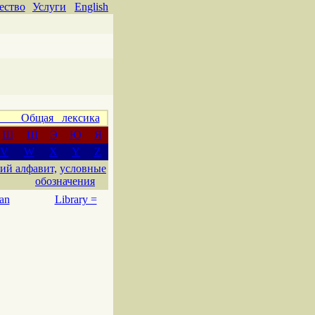
ество
Услуги
English
 Общая лексика
Ш
Щ
Э
Ю
Я
V
W
X
Y
Z
ий алфавит,
условные
обозначения
an
Library =