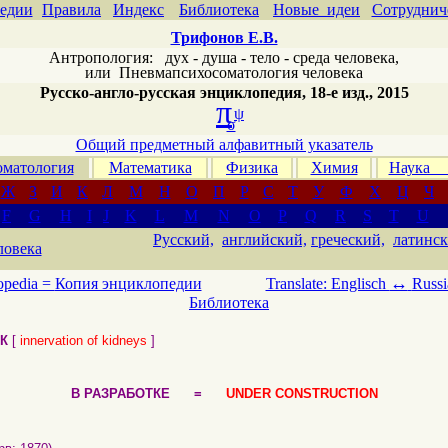
едии
Правила
Индекс
Библиотека
Новые идеи
Сотруднич
Трифонов Е.В.
Антропология: дух - душа - тело - среда человека,
или
Пневмапсихосоматология человека
Русско-англо-русская энциклопедия, 18-е изд., 2015
π
ψ
σ
Общий предметный алфавитный указатель
матология
Математика
Физика
Химия
Наука
Ж
З
И
К
Л
М
Н
О
П
Р
С
Т
У
Ф
Х
Ц
Ч
F
G
H
I
J
K
L
M
N
O
P
Q
R
S
T
U
Русский,
английский,
греческий,
латинск
ловека
↔
opedia =
Копия энциклопедии
Translate: Englisch
Russi
Библиотека
К
[
innervation of kidneys
]
В РАЗРАБОТКЕ =
UNDER CONSTRUCTION