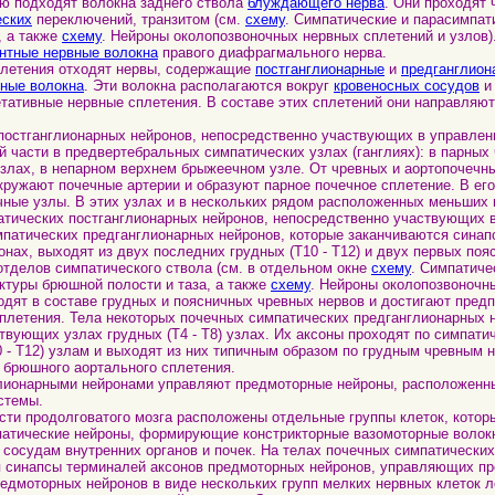
 подходят волокна заднего ствола
блуждающего нерва
. Они проходят 
еских
переключений, транзитом (см.
схему
. Симпатические и парасимпат
, а также
схему
. Нейроны околопозвоночных нервных сплетений и узлов)
тные нервные волокна
правого диафрагмального нерва.
летения отходят нервы, содержащие
постганглионарные
и
предганглион
вные волокна
. Эти волокна располагаются вокруг
кровеносных сосудов
и
етативные нервные сплетения. В составе этих сплетений они направляю
стганглионарных нейронов, непосредственно участвующих в управлен
 части в предвертебральных симпатических узлах (ганглиях): в парных 
злах, в непарном верхнем брыжеечном узле. От чревных и аортопочечны
окружают почечные артерии и образуют парное почечное сплетение. В его
ные узлы. В этих узлах и в нескольких рядом расположенных меньших 
тических постганглионарных нейронов, непосредственно участвующих в
тических предганглионарных нейронов, которые заканчиваются синап
нах, выходят из двух последних грудных (T10 - T12) и двух первых пояс
 отделов симпатического ствола (см. в отдельном окне
схему
. Симпатиче
ктуры брюшной полости и таза, а также
схему
. Нейроны околопозвоночн
ходят в составе грудных и поясничных чревных нервов и достигают пред
плетения. Тела некоторых почечных симпатических предганглионарных 
вующих узлах грудных (T4 - T8) узлах. Их аксоны проходят по симпати
 - T12) узлам и выходят из них типичным образом по грудным чревным 
 брюшного аортального сплетения.
нарными нейронами управляют предмоторные нейроны, расположенны
стемы.
сти продолговатого мозга расположены отдельные группы клеток, котор
патические нейроны, формирующие констрикторные вазомоторные волок
сосудам внутренних органов и почек. На телах почечных симпатически
я синапсы терминалей аксонов предмоторных нейронов, управляющих п
редмоторных нейронов в виде нескольких групп мелких нервных клеток л