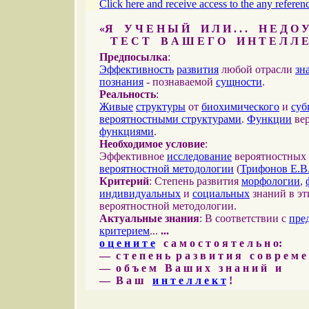
Click here and receive access to the any referenc
«Я У Ч Е Н Ы Й И Л И . . . Н Е Д О У
Т Е С Т В А Ш Е Г О И Н Т Е Л Л Е
Предпосылка
:
Эффективность
развития
любой отрасли
зн
познания
- познаваемой
сущности
.
Реальность
:
Живые
структуры
от
биохимического
и
суб
вероятностными структурами
.
Функции
вер
функциями
.
Необходимое условие
:
Эффективное
исследование
вероятностных 
вероятностной методологии
(
Трифонов Е.В
Критерий
: Степень развития
морфологии
,
индивидуальных
и
социальных
знаний в эт
вероятностной методологии.
Актуальные знания
: В соответствии с
пре
критерием
...
...
о ц е н и т е
с а м о с т о я т е л ь н о:
— с т е п е н ь р а з в и т и я с о в р е м 
— о б ъ е м В а ш и х з н а н и й и
— В а ш
и н т е л л е к т
!