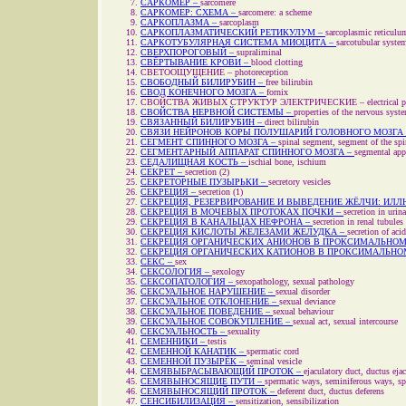
САРКОМЕР –
sarcomere
САРКОМЕР: СХЕМА –
sarcomere: a scheme
САРКОПЛАЗМА –
sarcoplasm
САРКОПЛАЗМАТИЧЕСКИЙ РЕТИКУЛУМ –
sarcoplasmic reticulu
САРКОТУБУЛЯРНАЯ СИСТЕМА МИОЦИТА –
sarcotubular syste
СВЕРХПОРОГОВЫЙ –
supraliminal
СВЁРТЫВАНИЕ КРОВИ –
blood clotting
СВЕТООЩУЩЕНИЕ –
photoreception
СВОБОДНЫЙ БИЛИРУБИН –
free bilirubin
СВОД КОНЕЧНОГО МОЗГА –
fornix
СВОЙСТВА ЖИВЫХ СТРУКТУР ЭЛЕКТРИЧЕСКИЕ –
electrical 
СВОЙСТВА НЕРВНОЙ СИСТЕМЫ –
properties of the nervous syst
СВЯЗАННЫЙ БИЛИРУБИН –
direct bilirubin
СВЯЗИ НЕЙРОНОВ КОРЫ ПОЛУШАРИЙ ГОЛОВНОГО МОЗГА
СЕГМЕНТ СПИННОГО МОЗГА –
spinal segment, segment of the spi
СЕГМЕНТАРНЫЙ АППАРАТ СПИННОГО МОЗГА –
segmental appa
СЕДАЛИЩНАЯ КОСТЬ –
ischial bone, ischium
СЕКРЕТ –
secretion (2)
СЕКРЕТОРНЫЕ ПУЗЫРЬКИ –
secretory vesicles
СЕКРЕЦИЯ –
secretion (1)
СЕКРЕЦИЯ, РЕЗЕРВИРОВАНИЕ И ВЫВЕДЕНИЕ ЖЁЛЧИ: ИЛ
СЕКРЕЦИЯ В МОЧЕВЫХ ПРОТОКАХ ПОЧКИ –
secretion in urin
СЕКРЕЦИЯ В КАНАЛЬЦАХ НЕФРОНА –
secretion in renal tubules
СЕКРЕЦИЯ КИСЛОТЫ ЖЕЛЕЗАМИ ЖЕЛУДКА –
secretion of ac
СЕКРЕЦИЯ ОРГАНИЧЕСКИХ АНИОНОВ В ПРОКСИМАЛЬНО
СЕКРЕЦИЯ ОРГАНИЧЕСКИХ КАТИОНОВ В ПРОКСИМАЛЬНО
СЕКС –
sex
СЕКСОЛОГИЯ –
sexology
СЕКСОПАТОЛОГИЯ –
sexopathology, sexual pathology
СЕКСУАЛЬНОЕ НАРУШЕНИЕ –
sexual disorder
СЕКСУАЛЬНОЕ ОТКЛОНЕНИЕ –
sexual deviance
СЕКСУАЛЬНОЕ ПОВЕДЕНИЕ –
sexual behaviour
СЕКСУАЛЬНОЕ СОВОКУПЛЕНИЕ –
sexual act, sexual intercourse
СЕКСУАЛЬНОСТЬ –
sexuality
СЕМЕННИКИ –
testis
СЕМЕННОЙ КАНАТИК –
spermatic cord
СЕМЕННОЙ ПУЗЫРЁК –
seminal vesicle
СЕМЯВЫБРАСЫВАЮЩИЙ ПРОТОК –
ejaculatory duct, ductus ejac
СЕМЯВЫНОСЯЩИЕ ПУТИ –
spermatic ways, seminiferous ways, sp
СЕМЯВЫНОСЯЩИЙ ПРОТОК –
deferent duct, ductus deferens
СЕНСИБИЛИЗАЦИЯ –
sensitization, sensibilization