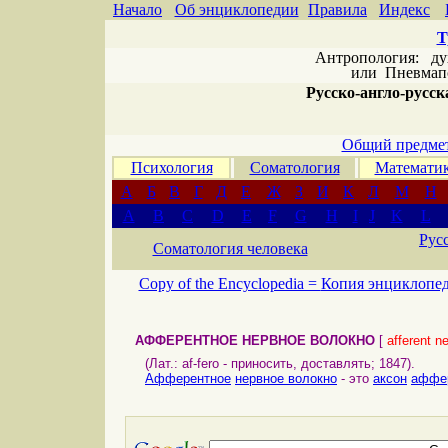
Начало
Об энциклопедии
Правила
Индекс
Т
Антропология: дух 
или
Пневмапс
Русско-англо-русска
Общий предмет
Психология
Соматология
Математи
А
Б
В
Г
Д
Е
Ж
З
И
К
Л
М
Н
A
B
C
D
E
F
G
H
I
J
K
L
Рус
Соматология человека
Copy of the Encyclopedia =
Копия энциклопе
АФФЕРЕНТНОЕ НЕРВНОЕ ВОЛОКНО
[
afferent ne
(Лат.: аf-fero - приносить, доставлять; 1847).
Афферентное
нервное волокно
- это
аксон
аффер