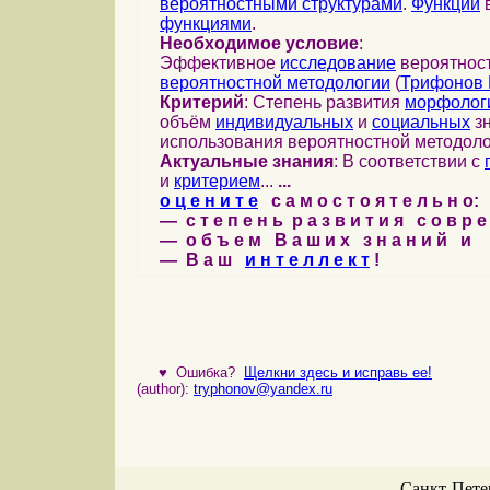
вероятностными структурами
.
Функции
в
функциями
.
Необходимое условие
:
Эффективное
исследование
вероятност
вероятностной методологии
(
Трифонов 
Критерий
: Степень развития
морфолог
объём
индивидуальных
и
социальных
зн
использования вероятностной методоло
Актуальные знания
: В соответствии с
и
критерием
...
...
о ц е н и т е
с а м о с т о я т е л ь н о:
— с т е п е н ь р а з в и т и я с о в р 
— о б ъ е м В а ш и х з н а н и й и
— В а ш
и н т е л л е к т
!
♥
Ошибка?
Щелкни здесь и исправь ее!
(author):
tryphonov@yandex.ru
Санкт-Петер