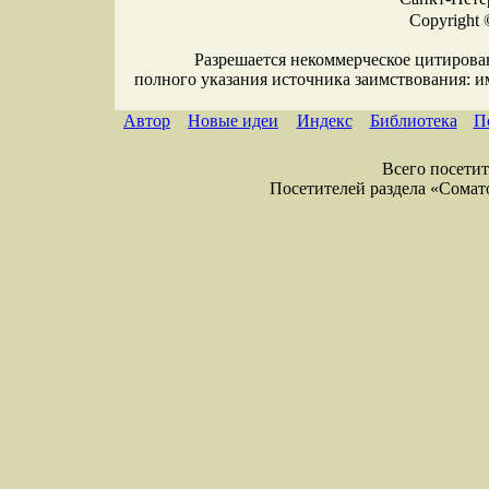
Copyright 
Разрешается некоммерческое цитирова
полного указания источника заимствования: 
Автор
Новые идеи
Индекс
Библиотека
П
Всего посетите
Посетителей раздела «Соматол