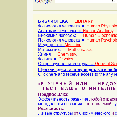
БИБЛИОТЕКА =
LIBRARY
Физиология человека =
Human Physiol
Анатомия человека =
Human Anatomy
,
Биохимия человека =
Human Biochemis
Психология человека =
Human Psychol
Медицина =
Medicine
,
Математика =
Mathematics
,
Химия =
Chemistry
,
Физика =
Physics
,
Общенаучная литература =
General Sc
Щелкни здесь и получи доступ к люб
Click here and receive access to the any ref
«Я У Ч Е Н Ы Й И Л И . . . Н Е Д О У
Т Е С Т В А Ш Е Г О И Н Т Е Л Л Е 
Предпосылка
:
Эффективность
развития
любой отрас
методологии
познания
- познаваемой
с
Реальность
:
Живые
структуры
от
биохимического
и