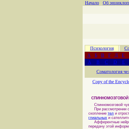
Начало
Об энциклоп
Психология
Со
А
Б
В
Г
Д
Е
A
B
C
D
E
Соматология че
Copy of the Encycl
СПИННОМОЗГОВОЙ
Спинномозговой чув
При рассмотрении с
скопление
тел
и отрос
глиальных
и сателлит
Афферентные нейро
передачу этой инфор