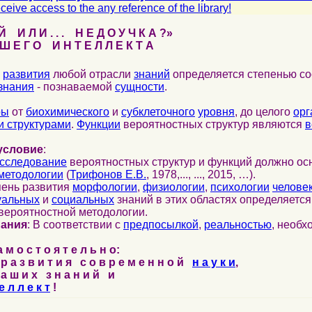
ceive access to the any reference of the library!
 И Л И . . . Н Е Д О У Ч К А ?»
 Е Г О И Н Т Е Л Л Е К Т А
развития
любой отрасли
знаний
определяется степенью со
знания
- познаваемой
сущности
.
ры
от
биохимического
и
субклеточного
уровня
, до целого
орг
 структурами
.
Функции
вероятностных структур являются
в
условие
:
сследование
вероятностных структур и функций должно ос
методологии
(
Трифонов Е.В.
, 1978,..., ..., 2015, …).
пень развития
морфологии
,
физиологии
,
психологии
челове
уальных
и
социальных
знаний в этих областях определяетс
вероятностной методологии.
нания
: В соответствии с
предпосылкой
,
реальностью
, необ
м о с т о я т е л ь н о:
р а з в и т и я с о в р е м е н н о й
н а у к и
,
а ш и х з н а н и й и
е л л е к т
!