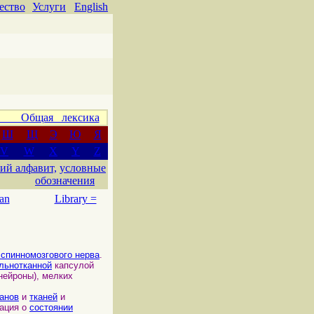
ество
Услуги
English
 Общая лексика
Ш
Щ
Э
Ю
Я
V
W
X
Y
Z
ий алфавит,
условные
обозначения
an
Library =
 спинномозгового нерва
.
льнотканной
капсулой
ейроны), мелких
ганов
и
тканей
и
ация о
состоянии