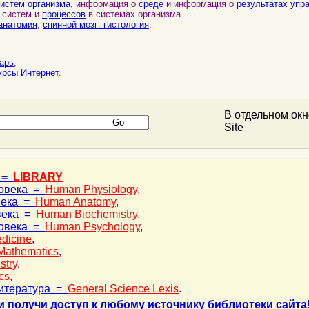
систем
организма
, информация о
среде
и информация о
результатах
упр
систем и
процессов
в системах организма.
 анатомия
,
спинной мозг: гистология
.
арь
,
урсы Интернет
.
В отдельном ок
Site
 =
LIBRARY
ловека =
Human Physiology
,
века =
Human Anatomy
,
века =
Human Biochemistry
,
ловека =
Human Psychology
,
dicine
,
Mathematics
,
stry
,
cs
,
итература =
General Science Lexis
.
и получи доступ к любому источнику библиотеки сайта