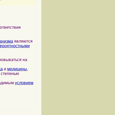
ответствия
анизма
являются
ероятностными
новываться на
ка
и
медицины
,
я степенью
ходимым
условием