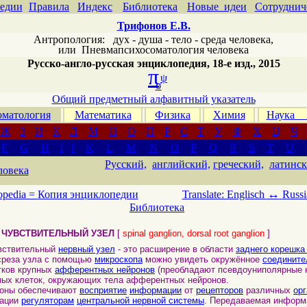
едии
Правила
Индекс
Библиотека
Новые идеи
Сотруднич
Трифонов Е.В.
Антропология: дух - душа - тело - среда человека,
или
Пневмапсихосоматология человека
Русско-англо-русская энциклопедия, 18-е изд., 2015
π
ψ
σ
Общий предметный алфавитный указатель
матология
Математика
Физика
Химия
Наука
Ж
З
И
К
Л
М
Н
О
П
Р
С
Т
У
Ф
Х
Ц
Ч
F
G
H
I
J
K
L
M
N
O
P
Q
R
S
T
U
Русский,
английский,
греческий,
латинск
ловека
↔
opedia =
Копия энциклопедии
Translate: Englisch
Russi
Библиотека
 ЧУВСТВИТЕЛЬНЫЙ УЗЕЛ
[
spinal ganglion, dorsal root ganglion
]
ствительный
нервный узел
- это расширение в области
заднего корешка
реза узла с помощью
микроскопа
можно увидеть окружённое
соедините
тков крупных
афферентных нейронов
(преобладают псевдоуниполярные н
ных клеток, окружающих тела афферентных нейронов.
ны обеспечивают
восприятие
информации
от
рецепторов
различных
ор
мации
регуляторам
центральной нервной системы
. Передаваемая информ