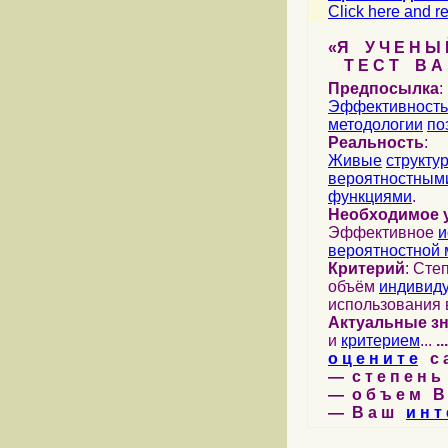
Click here and re
«Я У Ч Е Н Ы Й
Т Е С Т В А Ш
Предпосылка
:
Эффективность
методологии
по
Реальность
:
Живые
структу
вероятностными
функциями
.
Необходимое 
Эффективное
и
вероятностной 
Критерий
: Сте
объём
индивид
использования 
Актуальные з
и
критерием
...
...
о ц е н и т е
с а 
— с т е п е н ь 
— о б ъ е м В 
— В а ш
и н т 