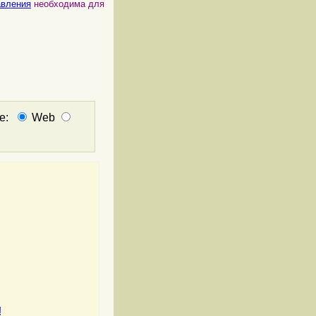
авления
необходима для
не:
Web
!