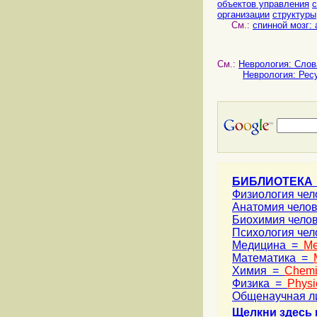
объектов управления
организации
структуры
См.:
спинной мозг:
См.:
Неврология: Слов
Неврология: Рес
БИБЛИОТЕКА
Физиология че
Анатомия чело
Биохимия чело
Психология че
Медицина =
Me
Математика =
Химия =
Chemi
Физика =
Physi
Общенаучная л
Щелкни здесь 