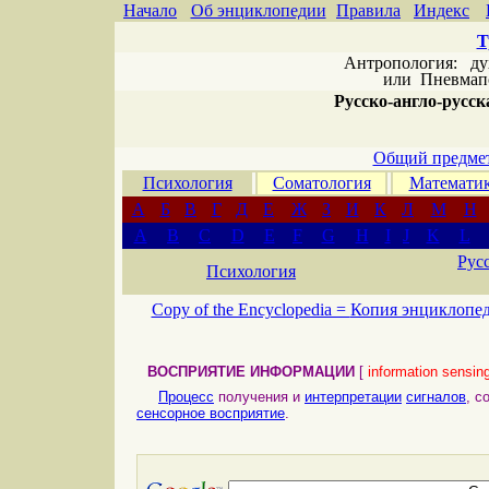
Начало
Об энциклопедии
Правила
Индекс
Т
Антропология: дух 
или
Пневмапс
Русско-англо-русска
Общий предмет
Психология
Соматология
Математи
А
Б
В
Г
Д
Е
Ж
З
И
К
Л
М
Н
A
B
C
D
E
F
G
H
I
J
K
L
Рус
Психология
Copy of the Encyclopedia =
Копия энциклопе
ВОСПРИЯТИЕ ИНФОРМАЦИИ
[
information sensin
Процесс
получения и
интерпретации
сигналов
, с
сенсорное восприятие
.