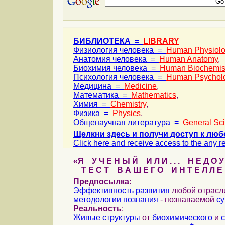
БИБЛИОТЕКА =
LIBRARY
Физиология человека =
Human Physiol
Анатомия человека =
Human Anatomy
,
Биохимия человека =
Human Biochemis
Психология человека =
Human Psychol
Медицина =
Medicine
,
Математика =
Mathematics
,
Химия =
Chemistry
,
Физика =
Physics
,
Общенаучная литература =
General Sc
Щелкни здесь и получи доступ к люб
Click here and receive access to the any ref
«Я У Ч Е Н Ы Й И Л И . . . Н Е Д О У
Т Е С Т В А Ш Е Г О И Н Т Е Л Л Е 
Предпосылка
:
Эффективность
развития
любой отрас
методологии
познания
- познаваемой
с
Реальность
:
Живые
структуры
от
биохимического
и