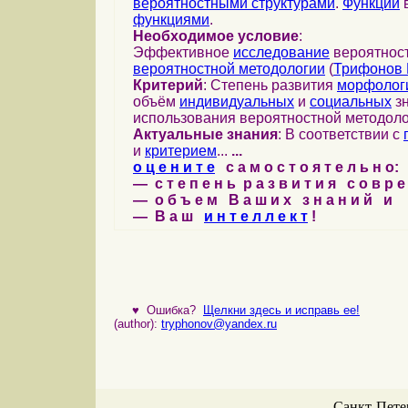
вероятностными структурами
.
Функции
в
функциями
.
Необходимое условие
:
Эффективное
исследование
вероятност
вероятностной методологии
(
Трифонов 
Критерий
: Степень развития
морфолог
объём
индивидуальных
и
социальных
зн
использования вероятностной методоло
Актуальные знания
: В соответствии с
и
критерием
...
...
о ц е н и т е
с а м о с т о я т е л ь н о:
— с т е п е н ь р а з в и т и я с о в р 
— о б ъ е м В а ш и х з н а н и й и
— В а ш
и н т е л л е к т
!
♥
Ошибка?
Щелкни здесь и исправь ее!
(author):
tryphonov@yandex.ru
Санкт-Петер