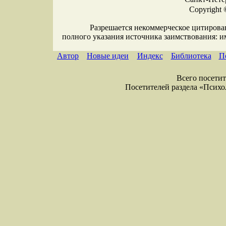
Copyright 
Разрешается некоммерческое цитирова
полного указания источника заимствования: 
Автор
Новые идеи
Индекс
Библиотека
П
Всего посетите
Посетителей раздела «Психоло