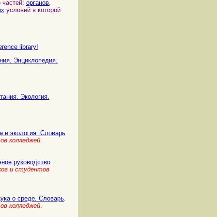
 частей:
органов
,
ых
условий в которой
rence library!
ания. Энциклопедия.
тания. Экология.
да и экология. Словарь
.
ов колледжей
.
анное руководство
.
ков и студентов
Наука о среде. Словарь
.
ов колледжей
.