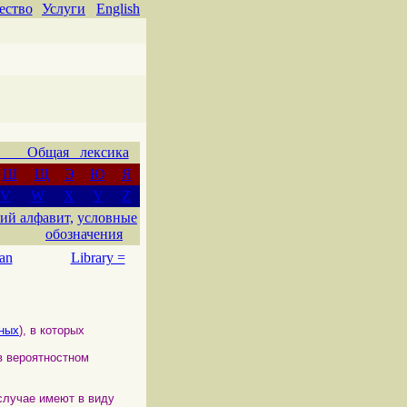
ество
Услуги
English
 Общая лексика
Ш
Щ
Э
Ю
Я
V
W
X
Y
Z
ий алфавит,
условные
обозначения
an
Library =
ных
), в которых
 в вероятностном
случае имеют в виду