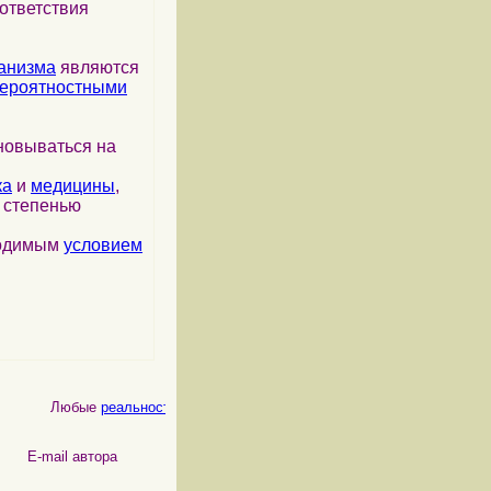
ответствия
анизма
являются
ероятностными
новываться на
ка
и
медицины
,
я степенью
ходимым
условием
Любые
реальности
, как
физические
, так и
психические
, являются 
 автора