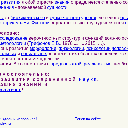
развития
любой отрасли
знаний
определяется степенью со
знания
- познаваемой
сущности
.
ры
от
биохимического
и
субклеточного
уровня
, до целого
орг
 структурами
.
Функции
вероятностных структур являются
в
условие
:
сследование
вероятностных структур и функций должно ос
методологии
(
Трифонов Е.В.
, 1978,..., ..., 2015, …).
пень развития
морфологии
,
физиологии
,
психологии
челове
уальных
и
социальных
знаний в этих областях определяетс
вероятностной методологии.
нания
: В соответствии с
предпосылкой
,
реальностью
, необ
м о с т о я т е л ь н о:
р а з в и т и я с о в р е м е н н о й
н а у к и
,
а ш и х з н а н и й и
е л л е к т
!
 здесь и исправь ее!
Поиск на сайте
E-mail
dex.ru