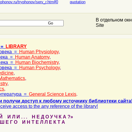
yphonov.ru/tryphonov/serv_r.htm#0
quotation
В отдельном ок
Site
 =
LIBRARY
ловека =
Human Physiology
,
века =
Human Anatomy
,
века =
Human Biochemistry
,
ловека =
Human Psychology
,
dicine
,
Mathematics
,
stry
,
cs
,
итература =
General Science Lexis
.
и получи доступ к любому источнику библиотеки сайта
ceive access to the any reference of the library!
 И Л И . . . Н Е Д О У Ч К А ?»
 Е Г О И Н Т Е Л Л Е К Т А