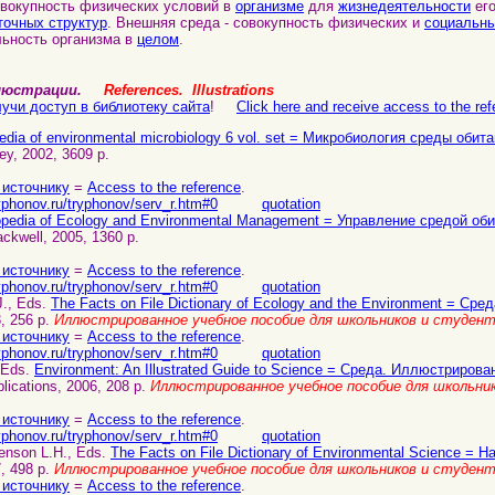
овокупность физических условий в
организме
для
жизнедеятельности
его
точных структур
. Внешняя среда - совокупность физических и
социальн
льность организма в
целом
.
ллюстрации.
References. Illustrations
учи доступ в библиотеку сайта
!
Click here and receive access to the refe
edia of environmental microbiology 6 vol. set = Микробиология среды обит
ley, 2002, 3609 p.
 источнику
=
Access to the reference
.
yphonov.ru/tryphonov/serv_r.htm#0
quotation
pedia of Ecology and Environmental Management = Управление средой оби
ackwell, 2005, 1360 p.
 источнику
=
Access to the reference
.
yphonov.ru/tryphonov/serv_r.htm#0
quotation
 J., Eds.
The Facts on File Dictionary of Ecology and the Environment = Сре
3, 256 p.
Иллюстрированное учебное пособие для школьников и студент
 источнику
=
Access to the reference
.
yphonov.ru/tryphonov/serv_r.htm#0
quotation
, Eds.
Environment: An Illustrated Guide to Science = Среда. Иллюстриров
lications, 2006, 208 p.
Иллюстрированное учебное пособие для школьни
 источнику
=
Access to the reference
.
yphonov.ru/tryphonov/serv_r.htm#0
quotation
enson L.H., Eds.
The Facts on File Dictionary of Environmental Science = 
7, 498 p.
Иллюстрированное учебное пособие для школьников и студент
 источнику
=
Access to the reference
.