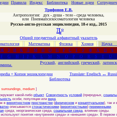
едии
Правила
Индекс
Библиотека
Новые идеи
Сотруднич
Трифонов Е.В.
Антропология: дух - душа - тело - среда человека,
или
Пневмапсихосоматология человека
Русско-англо-русская энциклопедия, 18-е изд., 2015
π
ψ
σ
Общий предметный алфавитный указатель
матология
Математика
Физика
Химия
Наука
Ж
З
И
К
Л
М
Н
О
П
Р
С
Т
У
Ф
Х
Ц
Ч
F
G
H
I
J
K
L
M
N
O
P
Q
R
S
T
U
Русский,
английский,
греческий,
латинск
рмины.
↔
opedia =
Копия энциклопедии
Translate: Englisch
Russi
Библиотека
, surroundings, medium
]
окружает какой-либо
объект
.
Совокупность
условий
(природных,
социаль
льность
особи, популяции или
вида
.
ак в
вероятностном
пространстве
(
физическом
и
концептуальном
), так и
ватно
описываются
стохастическими
(
вероятностными
)
переменными
.
ая
среда, неорганическая среда,
социальная среда
, влияние среды.
используют понятия «внутренняя среда» и «внешняя среда». В первом 