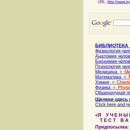
URL:
http://www.tr
БИБЛИОТЕКА
Физиология че
Анатомия чело
Биохимия чело
Психология че
Медицина =
Me
Математика =
Химия =
Chemi
Физика =
Physi
Общенаучная л
Щелкни здесь 
Click here and re
«Я У Ч Е Н Ы Й
Т Е С Т В А Ш
Предпосылка
: