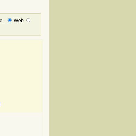
не:
Web
!