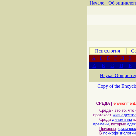
Начало
Об энциклоп
Психология
Со
А
Б
В
Г
Д
Е
A
B
C
D
E
Наука. Общие те
Copy of the Encycl
СРЕДА
[
environment
Среда - это то, что 
протекает
жизнедеяте
Среда
динамична
к
времени
, которые
адек
Примеры
:
физическ
В
психофизиологии