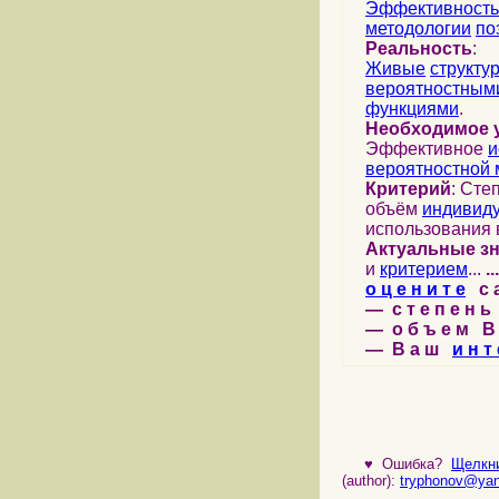
Эффективность
методологии
по
Реальность
:
Живые
структу
вероятностными
функциями
.
Необходимое 
Эффективное
и
вероятностной 
Критерий
: Сте
объём
индивид
использования 
Актуальные з
и
критерием
...
...
о ц е н и т е
с а 
— с т е п е н ь 
— о б ъ е м В 
— В а ш
и н т 
♥
Ошибка?
Щелкни
(author):
tryphonov@yan