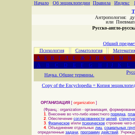
Начало
Об энциклопедии
Правила
Индекс
Т
Антропология: дух 
или
Пневмапс
Русско-англо-русска
Общий предмет
Психология
Соматология
Математи
А
Б
В
Г
Д
Е
Ж
З
И
К
Л
М
Н
A
B
C
D
E
F
G
H
I
J
K
L
Рус
Наука. Общие термины.
Copy of the Encyclopedia =
Копия энциклопе
ОРГАНИЗАЦИЯ
[
organization
]
(Франц.: organization - организация, формирование
1
. Внесение во что-либо известного
порядка
,
пла
2
. Обеспечение
согласованности
целей
,
структур
3
.
Физическое
и/или
психическое
строение чего-л
4
. Объединение отдельных
лиц
,
социальных гру
определенные
задачи
,
программу
действий
. Учрежд