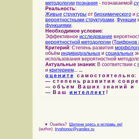
методологии
познания
- познаваемой
с
Реальность
:
Живые
структуры
от
биохимического
и
вероятностными структурами
.
Функции
в
функциями
.
Необходимое условие
:
Эффективное
исследование
вероятност
вероятностной методологии
(
Трифонов 
Критерий
: Степень развития
морфолог
объём
индивидуальных
и
социальных
зн
использования вероятностной методоло
Актуальные знания
: В соответствии с
и
критерием
...
...
о ц е н и т е
с а м о с т о я т е л ь н о:
— с т е п е н ь р а з в и т и я с о в р 
— о б ъ е м В а ш и х з н а н и й и
— В а ш
и н т е л л е к т
!
♥
Ошибка?
Щелкни здесь и исправь ее!
(author):
tryphonov@yandex.ru