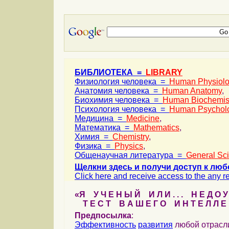
БИБЛИОТЕКА =
LIBRARY
Физиология человека =
Human Physiol
Анатомия человека =
Human Anatomy
,
Биохимия человека =
Human Biochemis
Психология человека =
Human Psychol
Медицина =
Medicine
,
Математика =
Mathematics
,
Химия =
Chemistry
,
Физика =
Physics
,
Общенаучная литература =
General Sc
Щелкни здесь и получи доступ к люб
Click here and receive access to the any ref
«Я У Ч Е Н Ы Й И Л И . . . Н Е Д О У
Т Е С Т В А Ш Е Г О И Н Т Е Л Л Е 
Предпосылка
:
Эффективность
развития
любой отрас