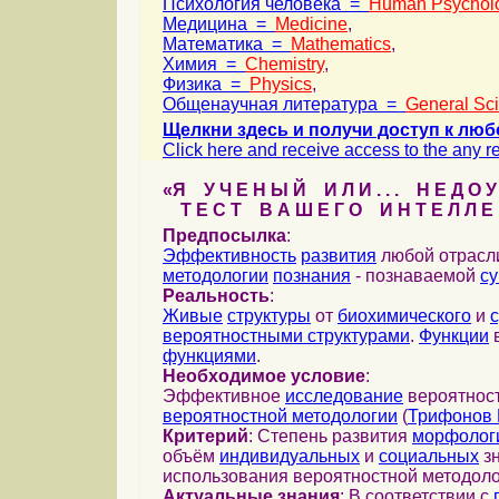
Психология человека =
Human Psychol
Медицина =
Medicine
,
Математика =
Mathematics
,
Химия =
Chemistry
,
Физика =
Physics
,
Общенаучная литература =
General Sc
Щелкни здесь и получи доступ к люб
Click here and receive access to the any ref
«Я У Ч Е Н Ы Й И Л И . . . Н Е Д О У
Т Е С Т В А Ш Е Г О И Н Т Е Л Л Е 
Предпосылка
:
Эффективность
развития
любой отрас
методологии
познания
- познаваемой
с
Реальность
:
Живые
структуры
от
биохимического
и
вероятностными структурами
.
Функции
в
функциями
.
Необходимое условие
:
Эффективное
исследование
вероятност
вероятностной методологии
(
Трифонов 
Критерий
: Степень развития
морфолог
объём
индивидуальных
и
социальных
зн
использования вероятностной методоло
Актуальные знания
: В соответствии с