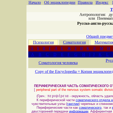
Начало
Об энциклопедии
Правила
Индекс
Т
Антропология: дух 
или
Пневмапс
Русско-англо-русска
Общий предмет
Психология
Соматология
Математи
А
Б
В
Г
Д
Е
Ж
З
И
К
Л
М
Н
A
B
C
D
E
F
G
H
I
J
K
L
Рус
Соматология человека
Copy of the Encyclopedia =
Копия энциклопе
ПЕРИФЕРИЧЕСКАЯ ЧАСТЬ СОМАТИЧЕСКОГО О
[
peripheral part of the nervous system somatic divisi
περιψέρεια
(Греч.:
- окружность, область удале
К периферической части
соматического отдела 
чувствительные узлы (
ганглии
) черепных и спинном
Периферические части как
соматического
, так и
двусторонней передачи
информации
. Афферентная