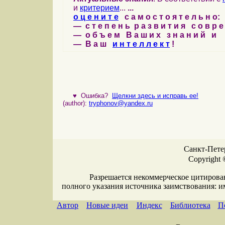
и
критерием
...
...
о ц е н и т е
с а м о с т о я т е л ь н о:
— с т е п е н ь р а з в и т и я с о в р 
— о б ъ е м В а ш и х з н а н и й и
— В а ш
и н т е л л е к т
!
♥
Ошибка?
Щелкни здесь и исправь ее!
(author):
tryphonov@yandex.ru
Санкт-Петер
Copyright 
Разрешается некоммерческое цитирова
полного указания источника заимствования: 
Автор
Новые идеи
Индекс
Библиотека
П