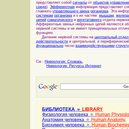
представляет собой
сигналы
от
объектов управлени
среде
).
Эфферентная
информация представляет с
главного
управляющего звена
организма
. Эта инфо
системам
организма
и к их частям:
мышцам
,
желез
цепей
соматического
и
вегетативного
отдела нервно
Афферентные звенья нейронных цепей являются общ
нервной системы и не имеют принципиальных отличи
функциях.
Деление нервной системы на
центральный отдел
действительности
и центральный, и периферически
функционально
тесно
взаимодействующими
структ
См.:
Неврология: Словарь
,
Неврология: Ресурсы Интернет
.
БИБЛИОТЕКА =
LIBRARY
Физиология человека =
Human Physiol
Анатомия человека =
Human Anatomy
,
Биохимия человека =
Human Biochemis