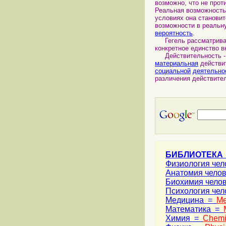
возможно, что не прот
Реальная возможность
условиях она станови
возможности в реальн
вероятность
.
Гегель рассматривал
конкретное единство в
Действительность - 
материальная
действи
социальной
деятельно
различения действите
БИБЛИОТЕКА
Физиология че
Анатомия чело
Биохимия чело
Психология че
Медицина =
Me
Математика =
Химия =
Chemi