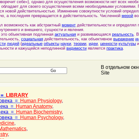
иворечит себе»), однако для осуществления возможности нет всех необ
 обладает для своего осуществления всеми необходимыми условиями.
тся новой действительностью. Изменение совокупности условий определ
ую, а последняя превращается в действительность. Численной
мерой
во
 возможность как абстрактный
момент
действительности и определял 
нутреннего и внешнего, сущности и явления.
это объективная подлинная
актуальная
и развивающаяся
реальность
. 
тельность,
социальная
действительность, как объективное
выражение
и
сти
людей
(
идеальные
объекты
науки
,
теории
,
идеи
,
ценности
культуры
и
льности и кажущейся неподлинной
видимости
является
практика
.
В отдельном ок
Site
 =
LIBRARY
ловека =
Human Physiology
,
века =
Human Anatomy
,
века =
Human Biochemistry
,
ловека =
Human Psychology
,
dicine
,
Mathematics
,
stry
,