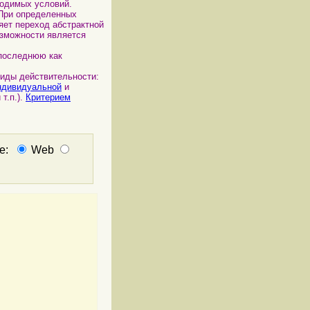
ходимых условий.
 При определенных
яет переход абстрактной
зможности является
последнюю как
Виды действительности:
ндивидуальной
и
 т.п.).
Критерием
не:
Web