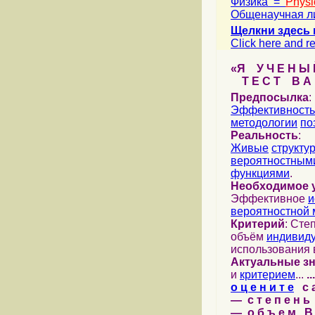
Физика =
Physi
Общенаучная л
Щелкни здесь 
Click here and re
«Я У Ч Е Н Ы Й
Т Е С Т В А Ш
Предпосылка
:
Эффективность
методологии
по
Реальность
:
Живые
структу
вероятностными
функциями
.
Необходимое 
Эффективное
и
вероятностной 
Критерий
: Сте
объём
индивид
использования 
Актуальные з
и
критерием
...
...
о ц е н и т е
с а 
— с т е п е н ь 
— о б ъ е м В 