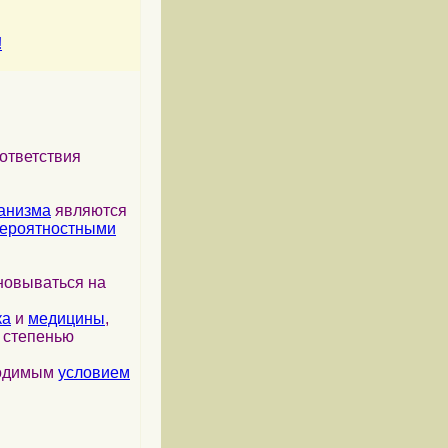
!
ответствия
анизма
являются
ероятностными
новываться на
ка
и
медицины
,
я степенью
ходимым
условием