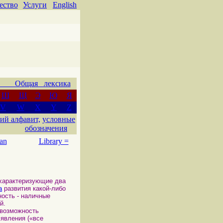
ество
Услуги
English
 Общая лексика
Ш
Щ
Э
Ю
Я
V
W
X
Y
Z
ий алфавит,
условные
обозначения
an
Library =
 характеризующие два
а
развития какой-либо
ность - наличные
й.
 возможность
 явления («все