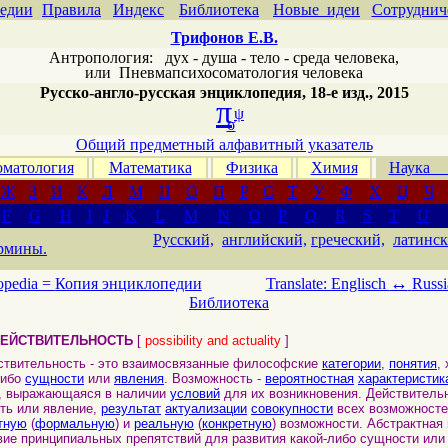
едии
Правила
Индекс
Библиотека
Новые идеи
Сотруднич
Трифонов Е.В.
Антропология: дух - душа - тело - среда человека,
или
Пневмапсихосоматология человека
Русско-англо-русская энциклопедия, 18-е изд., 2015
π
ψ
σ
Общий предметный алфавитный указатель
матология
Математика
Физика
Химия
Наука
Ж
З
И
К
Л
М
Н
О
П
Р
С
Т
У
Ф
Х
Ц
Ч
F
G
H
I
J
K
L
M
N
O
P
Q
R
S
T
U
Русский,
английский,
греческий,
латинск
рмины.
↔
opedia =
Копия энциклопедии
Translate: Englisch
Russi
Библиотека
ДЕЙСТВИТЕЛЬНОСТЬ
[
possibility and actuality
]
вительность - это взаимосвязанные философские
категории
,
понятия
,
либо
сущности
или
явления
. Возможность -
вероятностная
характеристик
я, выражающаяся в наличии
условий
для их возникновения. Действитель
ть или явление,
результат
актуализации
совокупности
всех возможносте
тную
(
формальную
) и
реальную
(
конкретную
) возможности. Абстрактная
вие принципиальных препятствий для развития какой-либо сущности или