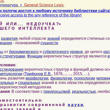
cs
,
итература =
General Science Lexis
.
и получи доступ к любому источнику библиотеки сайта
ceive access to the any reference of the library!
 И Л И . . . Н Е Д О У Ч К А ?»
 Е Г О И Н Т Е Л Л Е К Т А
развития
любой отрасли
знаний
определяется степенью со
знания
- познаваемой
сущности
.
ры
от
биохимического
и
субклеточного
уровня
, до целого
орг
 структурами
.
Функции
вероятностных структур являются
в
условие
:
сследование
вероятностных структур и функций должно ос
методологии
(
Трифонов Е.В.
, 1978,..., ..., 2015, …).
пень развития
морфологии
,
физиологии
,
психологии
челове
уальных
и
социальных
знаний в этих областях определяетс
вероятностной методологии.
нания
: В соответствии с
предпосылкой
,
реальностью
, необ
м о с т о я т е л ь н о:
р а з в и т и я с о в р е м е н н о й
н а у к и
,
а ш и х з н а н и й и