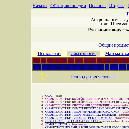
Начало
Об энциклопедии
Правила
Индекс
Т
Антропология: дух 
или
Пневмапс
Русско-англо-русска
Общий предмет
Психология
Соматология
Математика
А
Б
В
Г
Д
Е
Ж
З
И
К
Л
М
Н
A
B
C
D
E
F
G
H
I
J
K
L
Х–...
Репродукция человека
Х–...
ХАОС –
chaos
ХАРАКТЕРИСТИКИ ВОЗДЕЙСТВИЯ ИНФОРМАЦИОННЫЕ –
in
ХАРАКТЕРИСТИКИ ВОЗДЕЙСТВИЯ ЭНЕРГЕТИЧЕСКИЕ –
energ
ХАРАКТЕРИСТИКИ СИСТЕМ ОПРЕДЕЛЯЮЩИЕ –
determinative 
ХАРАКТЕРИСТИКИ СОМАТИЧЕСКИХ СЕНСО́РНЫХ РЕЦЕПТО
ХАРАКТЕРИСТИКИ ТИПОВ АФФЕРЕНТНЫХ ВОЛОКОН –
chara
ХАРАКТЕРИСТИКИ ТИПОВ МЫШЕЧНЫХ ВОЛОКОН –
characte
ХАРАКТЕРИСТИКИ ТИПОВ НЕРВНЫХ ВОЛОКОН –
characteristi
ХВОСТАТОЕ ЯДРО ПОЛОСАТОГО ТЕЛА –
caudate nucleus of the 
ХЕМОРЕЦЕПТОР –
chemoreceptor
ХЕМОЧУВСТВИТЕЛЬНЫЕ НЕЙРОНЫ ДЫХАТЕЛЬНОГО ЦЕНТР