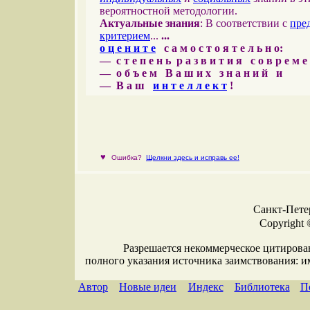
вероятностной методологии.
Актуальные знания
: В соответствии с
пре
критерием
...
...
о ц е н и т е
с а м о с т о я т е л ь н о:
— с т е п е н ь р а з в и т и я с о в р е м 
— о б ъ е м В а ш и х з н а н и й и
— В а ш
и н т е л л е к т
!
♥
Ошибка?
Щелкни здесь и исправь ее!
Санкт-Петер
Copyright 
Разрешается некоммерческое цитирова
полного указания источника заимствования: 
Автор
Новые идеи
Индекс
Библиотека
П