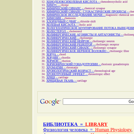
ХЕНОДЕЗОКСИХОЛЕВАЯ КИСЛОТА –
chenodeoxycholic acid
ХИМУС –
chyme
ХИМИЧЕСКИЙ СИНАПС –
chemical synapse
ХИМИЧЕСКИЙ СИНАПС: СТОХАСТИЧЕСКИЕ ПРОЦЕСЫ –
che
ХИМИЧЕСКОЕ ИССЛЕДОВАНИЕ МОЧИ –
diagnostic chemical inv
ХИМОЗИН –
chemosin
ХЛОРИДНЫЙ СДВИГ –
chloride shift
ХОЛЕВАЯ КИСЛОТА –
cholic acid
ХОЛЕГЕПАТИЧЕСКОЕ ШУНТИРОВАНИЕ ПОТОКА ВЫВЕДЕНИ
ХОЛЕСТЕРОЛ –
cholesterol
ХОЛИНЕРГИЧЕСКИЕ АГОНИСТЫ И АНТАГОНИСТЫ –
choliner
ХОЛИНЕРГИЧЕСКИЙ –
cholinergic
ХОЛИНЕРГИЧЕСКИЙ НЕЙРОН –
cholinergic neuron
ХОЛИНЕРГИЧЕСКИЙ РЕЦЕПТОР –
cholinergic receptor
ХОЛИНЕРГИЧЕСКИЙ СИНАПС –
cholinergic synapse
ХОЛИНЕРГИЧЕСКОЕ НЕРВНОЕ ВОЛОКНО –
cholinergic fibre
ХОРДА –
chord
ХОРДИН –
chordin
ХОРИОН –
chorion
ХОРИОНИЧЕСКИЙ ГОНАДОТРОПИН –
chorionic gonadotropin
ХРОМАТИН –
chromatin
ХРОНОЛОГИЧЕСКИЙ ВОЗРАСТ –
chronological age
ХРОНОТРОПНЫЙ ЭФФЕКТ –
chronotropic effect
ХРЯЩ –
cartilage
ХРЯЩЕВАЯ ТКАНЬ –
cartilage
БИБЛИОТЕКА =
LIBRARY
Физиология человека =
Human Physiology
,