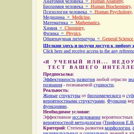
Анатомия человека =
Human Anatomy
,
Биохимия человека =
Human Biochemistry
,
Психология человека =
Human Psychology
,
Медицина =
Medicine
,
Математика =
Mathematics
,
Химия =
Chemistry
,
Физика =
Physics
,
Общенаучная литература =
General Science
Щелкни здесь и получи доступ к любому 
Click here and receive access to the any referenc
«Я У Ч Е Н Ы Й И Л И . . . Н Е Д О У
Т Е С Т В А Ш Е Г О И Н Т Е Л Л Е
Предпосылка
:
Эффективность
развития
любой отрасли
зн
познания
- познаваемой
сущности
.
Реальность
:
Живые
структуры
от
биохимического
и
суб
вероятностными структурами
.
Функции
вер
функциями
.
Необходимое условие
:
Эффективное
исследование
вероятностных 
вероятностной методологии
(
Трифонов Е.В
Критерий
: Степень развития
морфологии
,
индивидуальных
и
социальных
знаний в эт