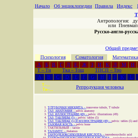
Начало
Об энциклопедии
Правила
Индекс
Т
Антропология: дух 
или
Пневмапс
Русско-англо-русска
Общий предмет
Психология
Соматология
Математика
А
Б
В
Г
Д
Е
Ж
З
И
К
Л
М
Н
T – Ти
Тка – Тощ
ТПСП – Тро
A
B
C
D
E
F
G
H
I
J
K
L
Т–...
Репродукция человека
Ти–...
T-ТРУБОЧКИ МИОЦИТА –
transverse tubule, T tubule
ТАЗ: АНАТОМИЯ –
pelvis anatomy
ТАЗ: ИЛЛЮСТРАЦИИ (49) –
pelvis: illustrations (49)
ТАЗ: ТАБЛИЦЫ (5) –
pelvis: tables (5)
ТАЗ: ТАБЛИЦЫ (5) И ИЛЛЮСТРАЦИИ (49) –
pelvis: tables (5) and
ТАЗОВАЯ КОСТЬ –
pelvic bone
ТАКТИЛЬНЫЙ –
tactile
ТАЛАМУС –
thalamus
ТАУРОДЕЗОКСИХОЛЕВАЯ КИСЛОТА –
taurodeoxycholic acid
ТАУРОХЕНОДЕЗОКСИХОЛЕВАЯ КИСЛОТА –
taurochenodeoxychol