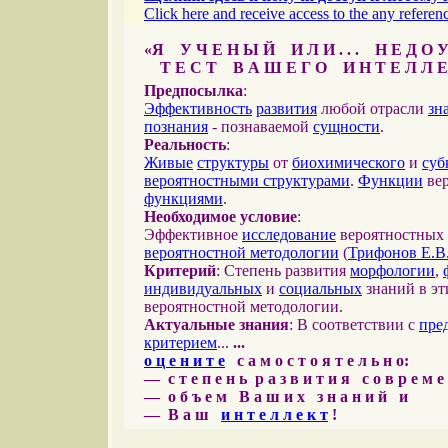
Click here and receive access to the any referenc
«Я У Ч Е Н Ы Й И Л И . . . Н Е Д О У
Т Е С Т В А Ш Е Г О И Н Т Е Л Л Е
Предпосылка
:
Эффективность
развития
любой отрасли
зн
познания
- познаваемой
сущности
.
Реальность
:
Живые
структуры
от
биохимического
и
суб
вероятностными структурами
.
Функции
вер
функциями
.
Необходимое условие
:
Эффективное
исследование
вероятностных 
вероятностной методологии
(
Трифонов Е.В
Критерий
: Степень развития
морфологии
,
индивидуальных
и
социальных
знаний в эт
вероятностной методологии.
Актуальные знания
: В соответствии с
пре
критерием
...
...
о ц е н и т е
с а м о с т о я т е л ь н о:
— с т е п е н ь р а з в и т и я с о в р е м 
— о б ъ е м В а ш и х з н а н и й и
— В а ш
и н т е л л е к т
!