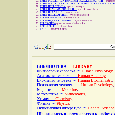
ТИПЫ МЫШЕЧНЫХ ВОЛОКОН: ХАРАКТЕРИСТИКИ –
character
ТИПЫ МЫШЕЧНЫХ ТКАНЕЙ: ЭЛЕКТРИЧЕСКИЕ И МЕХАНИЧ
ТИПЫ НЕЙРОГЛИИ –
types of neuroglia
ТИПЫ НЕРВНЫХ ВОЛОКОН –
types of nerve fibers
ТИПЫ НЕФРОНОВ –
nephron types
ТИПЫ ПИЩЕВАРЕНИЯ –
types of digestion
ТИРЕОГЛОБУЛИН –
thyreoglobulin
ТИРЕОИДНЫЕ ГОРМОНЫ –
thyroid hormones
ТИРОКСИН –
tyroxine, tetraiodothyronine
ТИРОЛИБЕРИН –
thyroliberin
ТИТИН –
connectin, titin
БИБЛИОТЕКА =
LIBRARY
Физиология человека =
Human Physiology
,
Анатомия человека =
Human Anatomy
,
Биохимия человека =
Human Biochemistry
,
Психология человека =
Human Psychology
,
Медицина =
Medicine
,
Математика =
Mathematics
,
Химия =
Chemistry
,
Физика =
Physics
,
Общенаучная литература =
General Science
Щелкни здесь и получи доступ к любому 