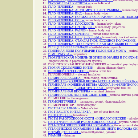
ТАУРОХОЛЕВАЯ КИСЛОТА –
taurocholic acid
ТЕЛО ЧЕЛОВЕКА –
human body
ТЕЛО ЧЕЛОВЕКА: АНАТОМИЧЕСКИЕ ТЕРМИНЫ –
human body:
ТЕЛО ЧЕЛОВЕКА: ВИД –
human body: view
ТЕЛО ЧЕЛОВЕКА: НОРМАЛЬНОЕ АНАТОМИЧЕСКОЕ ПОЛОЖ
ТЕЛО ЧЕЛОВЕКА: ОСЬ –
human body: axis
ТЕЛО ЧЕЛОВЕКА: ПЛОСКОСТЬ –
human body: plane
ТЕЛО ЧЕЛОВЕКА: ПРОЕКЦИЯ –
human body: projection
ТЕЛО ЧЕЛОВЕКА: РАЗРЕЗ –
human body: cut
ТЕЛО ЧЕЛОВЕКА: СЕЧЕНИЕ –
human body: section
ТЕЛО ЧЕЛОВЕКА: СЛЕД СЕЧЕНИЯ –
human body: track of sectio
ТЕЛО ЧЕЛОВЕКА: СТАНДАРТНОЕ ИСХОДНОЕ ПОЛОЖЕНИЕ 
ТЕЛО ЧЕЛОВЕКА: ТОПОГРАФИЧЕСКАЯ АНАТОМИЯ ПОВЕРХ
ТЕЛЬЦЕ ВЕЙБЕЛЯ-ПАЛАДЕ –
Weibel-Palade corpuscle
ТЕМЕННАЯ ДОЛЯ ПОЛУШАРИЙ ГОЛОВНОГО МОЗГА –
parieta
ТЕМПЕРАТУРА –
temperature
ТЕОРЕТИЧЕСКАЯ МОДЕЛЬ ПРОГНОЗИРОВАНИЯ В ПСИХОФ
prognostication in psychophysical systems
ТЕОРЕТИЧЕСКАЯ ПСИХОФИЗИОЛОГИЯ –
theoretical psychophys
ТЕОРИЯ СКОЛЬЗЯЩИХ НИТЕЙ –
sliding-filament theory
ТЕПЛОВОЙ СТРЕСС-ТЕСТ –
thermal stress test
ТЕПЛОИЗОЛЯЦИЯ –
thermal insulation
ТЕРМИНАЛЬ АКСОНА –
axon ending, axon terminal
ТЕРМИНАЛЬ (КОНЦЕВАЯ ВЕТВЬ) АКСОНА МОТОНЕЙРОНА 
ТЕРМИНАЛЬ (КОНЦЕВАЯ ВЕТВЬ) АКСОНА ЭФФЕРЕНТНОГО 
ТЕРМИНАЛЬ ПРЕДСИНАПТИЧЕСКАЯ –
presynaptic terminal
ТЕРМИНАЛЬНАЯ ЦИСТЕРНА –
terminal cisternae
ТЕРМИНАЛЬНОЕ НЕРВНОЕ СПЛЕТЕНИЕ –
terminal nervous plex
ТЕРМОГЕНЕЗ –
thermogenesis
ТЕРМОРЕГУЛЯЦИЯ –
temperature control, thermoregulation
ТЕРМОРЕЦЕПТОР –
thermoreceptor
ТЕСТ ВАЛЬСАЛЬВЫ –
Valsalva's test
ТЕСТ ВАШЕГО ИНТЕЛЛЕКТА –
test of your intellect
ТЕСТОСТЕРОН –
testosterone
ТЕСТЫ РАБОТОСПОСОБНОСТИ ФИЗИОЛОГИЧЕСКИЕ –
physiol
ТЕСТЫ ФИЗИЧЕСКОЙ РАБОТОСПОСОБНОСТИ –
physical workin
ТЕТА-РИТМ ЭЛЕКТРОЭНЦЕФАЛОГРАММЫ –
theta-rhythm of el
ТЕТАНИЧЕСКОЕ СОКРАЩЕНИЕ МЫШЕЧНОГО ВОЛОКНА С
ТЕТРАЙОДТИРОНИН –
tetraiodothyronine, tyroxine
ТИАМИН –
thiamine