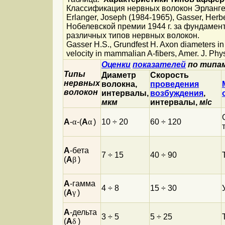
Классификация нервных волокон Эрлангер
Erlanger, Joseph (1984-1965), Gasser, He
Нобелевской премии 1944 г. за фундамен
различных типов нервных волокон.
Gasser H.S., Grundfest H. Axon diameters in 
velocity in mammalian A-fibers, Amer. J. Phys
Оценки
показателей
по типам
Типы
Диаметр
Скорость
нервных
волокна,
проведения
волокон
интервалы,
возбуждения
,
мкм
интервалы,
м
/
с
A
-
α
-(
A
α
)
10 ÷ 20
60 ÷ 120
A
-бета
7 ÷ 15
40 ÷ 90
(
A
β
)
A
-гамма
4 ÷ 8
15 ÷ 30
(
A
γ
)
A
-дельта
3 ÷ 5
5 ÷ 25
(
A
δ
)