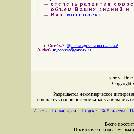
— с т е п е н ь р а з в и т и я с о в р 
— о б ъ е м В а ш и х з н а н и й и
— В а ш
и н т е л л е к т
!
♥
Ошибка?
Щелкни здесь и исправь ее!
(author):
tryphonov@yandex.ru
Санкт-Петер
Copyright 
Разрешается некоммерческое цитирова
полного указания источника заимствования: 
Автор
Новые идеи
Индекс
Библиотека
П
Всего посетите
Посетителей раздела «Соматол