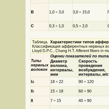
B
1,0 ÷ 3,0
3,0 ÷ 15,0
C
0,3 ÷ 1,0
0,5 ÷ 2,0
Таблица.
Характеристики типов аффе
Классификация афферентных нервных вол
Lloyd D.P.C., Chang H.T. Afferent fibers in m
Оценки показателей по тип
Типы
Диаметр
Скорость
нервных
волокна,
проведения
волокон
интервалы,
возбуждения,
мкм
интервалы,
м
/
с
I
a
18 ÷ 22
90 ÷ 120
I
b
15 ÷ 18
60 ÷ 90
II
7 ÷ 15
40 ÷ 90