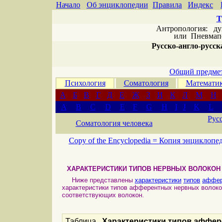
Начало
Об энциклопедии
Правила
Индекс
Т
Антропология: дух 
или
Пневмапс
Русско-англо-русска
Общий предмет
Психология
Соматология
Математи
А
Б
В
Г
Д
Е
Ж
З
И
К
Л
М
Н
A
B
C
D
E
F
G
H
I
J
K
L
Рус
Соматология человека
Copy of the Encyclopedia =
Копия энциклопе
ХАРАКТЕРИСТИКИ ТИПОВ НЕРВНЫХ ВОЛОКО
Ниже представлены
характеристики
типов
аффер
характеристики типов афферентных нервных волокон
соответствующих волокон.
Таблица.
Характеристики типов аффе