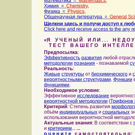
Математика =
Mathematics
,
Химия =
Chemistry
,
Физика =
Physics
,
Общенаучная литература =
General Sc
Щелкни здесь и получи доступ к люб
Click here and receive access to the any ref
«Я У Ч Е Н Ы Й И Л И . . . Н Е Д О У
Т Е С Т В А Ш Е Г О И Н Т Е Л Л Е 
Предпосылка
:
Эффективность
развития
любой отрас
методологии
познания
- познаваемой
с
Реальность
:
Живые
структуры
от
биохимического
и
вероятностными структурами
.
Функции
в
функциями
.
Необходимое условие
:
Эффективное
исследование
вероятност
вероятностной методологии
(
Трифонов 
Критерий
: Степень развития
морфолог
объём
индивидуальных
и
социальных
зн
использования вероятностной методоло
Актуальные знания
: В соответствии с
и
критерием
...
...
о ц е н и т е
с а м о с т о я т е л ь н о: