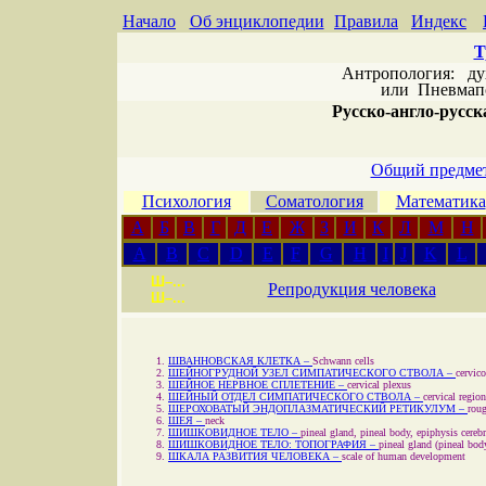
Начало
Об энциклопедии
Правила
Индекс
Т
Антропология: дух 
или
Пневмапс
Русско-англо-русска
Общий предмет
Психология
Соматология
Математика
А
Б
В
Г
Д
Е
Ж
З
И
К
Л
М
Н
A
B
C
D
E
F
G
H
I
J
K
L
Ш–...
Репродукция человека
Ш–...
ШВАННОВСКАЯ КЛЕТКА –
Schwann cells
ШЕЙНОГРУДНОЙ УЗЕЛ СИМПАТИЧЕСКОГО СТВОЛА –
cervic
ШЕЙНОЕ НЕРВНОЕ СПЛЕТЕНИЕ –
cervical plexus
ШЕЙНЫЙ ОТДЕЛ СИМПАТИЧЕСКОГО СТВОЛА –
cervical regio
ШЕРОХОВАТЫЙ ЭНДОПЛАЗМАТИЧЕСКИЙ РЕТИКУЛУМ –
rou
ШЕЯ –
neck
ШИШКОВИДНОЕ ТЕЛО –
pineal gland, pineal body, epiphysis cerebr
ШИШКОВИДНОЕ ТЕЛО: ТОПОГРАФИЯ –
pineal gland (pineal bod
ШКАЛА РАЗВИТИЯ ЧЕЛОВЕКА –
scale of human development