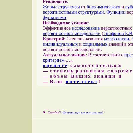
Реальность
:
Живые
структуры
от
биохимического
и
суб
вероятностными структурами
.
Функции
вер
функциями
.
Необходимое условие
:
Эффективное
исследование
вероятностных 
вероятностной методологии
(
Трифонов Е.В
Критерий
: Степень развития
морфологии
,
индивидуальных
и
социальных
знаний в эт
вероятностной методологии.
Актуальные знания
: В соответствии с
пре
критерием
...
...
о ц е н и т е
с а м о с т о я т е л ь н о:
— с т е п е н ь р а з в и т и я с о в р е м 
— о б ъ е м В а ш и х з н а н и й и
— В а ш
и н т е л л е к т
!
♥
Ошибка?
Щелкни здесь и исправь ее!