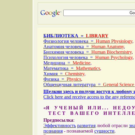
БИБЛИОТЕКА =
LIBRARY
Физиология человека =
Human Physiology
,
Анатомия человека =
Human Anatomy
,
Биохимия человека =
Human Biochemistry
,
Психология человека =
Human Psychology
,
Медицина =
Medicine
,
Математика =
Mathematics
,
Химия =
Chemistry
,
Физика =
Physics
,
Общенаучная литература =
General Science
Щелкни здесь и получи доступ к любому 
Click here and receive access to the any referenc
«Я У Ч Е Н Ы Й И Л И . . . Н Е Д О У
Т Е С Т В А Ш Е Г О И Н Т Е Л Л Е
Предпосылка
:
Эффективность
развития
любой отрасли
зн
познания
- познаваемой
сущности
.