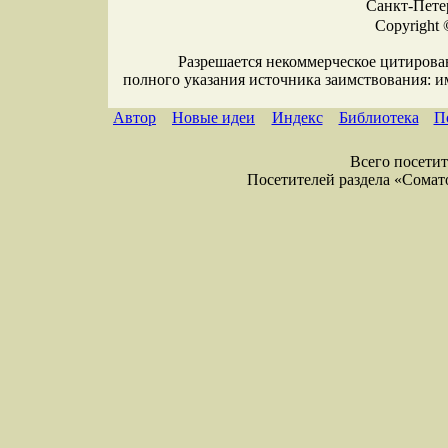
Санкт-Петер
Copyright 
Разрешается некоммерческое цитирова
полного указания источника заимствования: 
Автор
Новые идеи
Индекс
Библиотека
П
Всего посетите
Посетителей раздела «Соматол