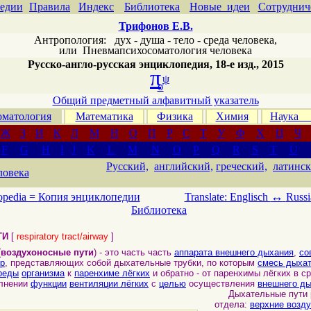
едии
Правила
Индекс
Библиотека
Новые идеи
Сотруднич
Трифонов Е.В.
Антропология: дух - душа - тело - среда человека,
или
Пневмапсихосоматология человека
Русско-англо-русская энциклопедия, 18-е изд., 2015
π
ψ
σ
Общий предметный алфавитный указатель
матология
Математика
Физика
Химия
Наука
Ж
З
И
К
Л
М
Н
О
П
Р
С
Т
У
Ф
Х
Ц
Ч
F
G
H
I
J
K
L
M
N
O
P
Q
R
S
T
U
Русский,
английский,
греческий,
латинск
ловека
↔
opedia =
Копия энциклопедии
Translate: Englisch
Russi
Библиотека
ТИ
[
respiratory tract/airway
]
(
воздухоносные пути
) - это часть часть
аппарата внешнего дыхания
,
со
ур
, представляющих собой дыхательные трубки, по которым
смесь дыхат
реды
организма
к
паренхиме лёгких
и обратно - от паренхимы лёгких в с
олнении
функции
вентиляции лёгких
с
целью
осуществления
внешнего д
Дыхательные пути р
отдела:
верхние возд