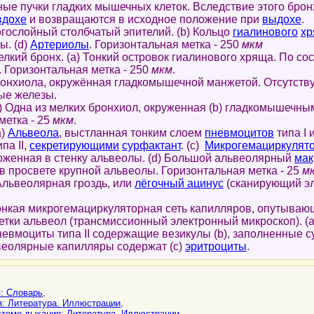
ные пучки гладких мышечных клеток. Вследствие этого бро
вдохе
и возвращаются в исходное положение при
выдохе
.
ослойный столбчатый эпителий. (b) Кольцо
гиалинового
х
ы. (d)
Артериолы
. Горизонтальная метка - 250
мкм
елкий бронх. (a) Тонкий островок гиалинового хряща. По сос
. Горизонтальная метка - 250
мкм
.
ронхиола, окружённая гладкомышечной манжетой. Отсутству
ые железы.
a) Одна из мелких бронхиол, окруженная (b) гладкомышечны
метка - 25
мкм
.
a)
Альвеола
, выстланная тонким слоем
пневмоцитов
типа I 
па II,
секретирующими
сурфактант
. (c)
Микрогемациркулят
ложенная в стенку альвеолы. (d) Большой альвеолярный
мак
 просвете крупной альвеолы. Горизонтальная метка - 25
м
Альвеолярная гроздь, или
лёгочный ацинус
(сканирующий э
Тонкая микрогемациркуляторная сеть капилляров, опутываю
летки альвеол (трансмиссионный электронный микроскоп). (
евмоциты типа II содержащие везикулы (b), заполненные с
еолярные капилляры содержат (c)
эритроциты
.
: Cловарь
,
: Литература. Иллюстрации
,
стеме дыхания: Литература. Иллюстрации
,