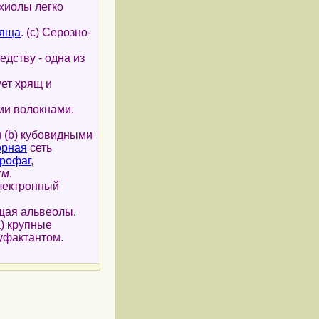
нхиолы легко
ряща
. (c) Серозно-
едству - одна из
ет хрящ и
ми волокнами.
и (b) кубовидными
орная
сеть
рофаг
,
км
.
лектронный
щая альвеолы.
a) крупные
уфактантом.