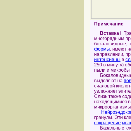
Примечание
:
Вставка i
: Тр
многорядным пр
бокаловидные, 
формы
, имеют 
направлении, п
интенсивны
в
сл
250 в минуту) о
пыли и микробы
Бокаловидные к
выделяют на
по
сиаловой кислот
увлажняет эпите
Слизь также со
находящимися в
микроорганизмы
Нейроэндокр
гранулы. Эти кл
сокращение
мыш
Базальные клетк