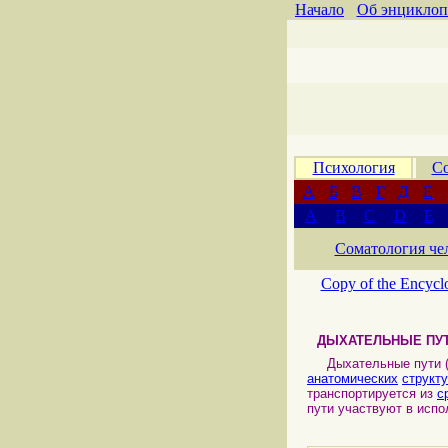
Начало
Об энциклоп
Психология
Со
А
Б
В
Г
Д
Е
A
B
C
D
E
Соматология че
Copy of the Encycl
ДЫХАТЕЛЬНЫЕ ПУ
Дыхательные пути 
анатомических
структ
транспортируется из
с
пути участвуют в исп