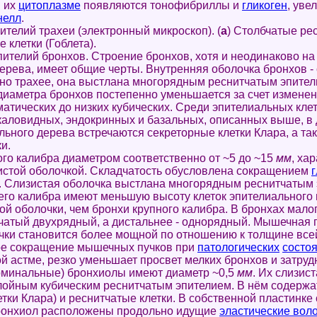
в их
цитоплазме
появляются тонофибриллы и
гликоген
, уве
нелл
.
пителий трахеи (электронный микроскоп). (
a
) Столбчатые рес
 клетки (Гоблета).
пителий бронхов. Строение бронхов, хотя и неодинаково н
ерева, имеет общие черты. Внутренняя оболочка бронхов -
но трахее, она выстлана многорядным реснитчатым эпител
иаметра бронхов постепенно уменьшается за счет измене
матических до низких кубических. Среди эпителиальных кле
каловидных, эндокринных и базальных, описанных выше, в
льного дерева встречаются секреторные клетки Клара, а та
и.
о калибра диаметром соответственно от ~5 до ~15
мм
, ха
истой оболочкой. Складчатость обусловлена сокращением
. Слизистая оболочка выстлана многорядным реснитчатым 
о калибра имеют меньшую высоту клеток эпителиального
ой оболочки, чем бронхи крупного калибра. В бронхах мало
чатый двухрядный, а дистальнее - однорядный. Мышечная 
чки становится более мощной по отношению к толщине всей
е сокращение мышечных пучков при
патологических
состо
й астме, резко уменьшает просвет мелких бронхов и затру
инальные) бронхиолы имеют диаметр ~0,5
мм
. Их слизис
ойным кубическим реснитчатым эпителием. В нём содержа
етки Клара) и реснитчатые клетки. В собственной пластинке
бронхиол расположены продольно идущие
эластические вол