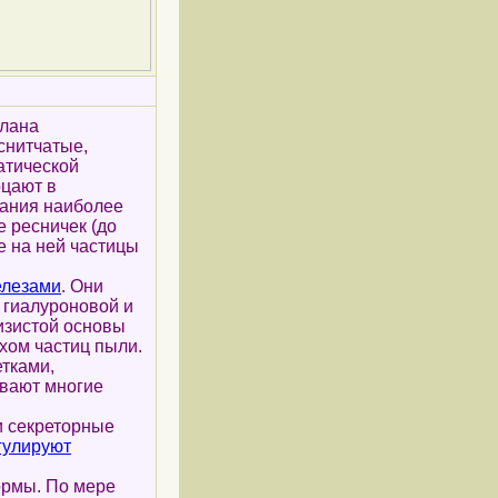
тлана
снитчатые,
атической
рцают в
цания наиболее
е ресничек (до
е на ней частицы
елезами
. Они
й гиалуроновой и
изистой основы
хом частиц пыли.
тками,
ивают многие
 секреторные
гулируют
ормы. По мере