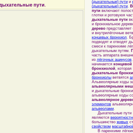
(дыхательные) пути
и
дыхательные пути
.
(дыхательные) пути
.
В
пути
включают полост
глотки и ротовуюя час
дыхательные пути
вк
и бронхиальное дерев
дерево
представляет 
и внутрилёгочные вет
концевых бронхиол
. Б
подводят и отводят д
смеси к паренхиме лёг
дыхательным путям.
часть аппарата внешн
из
лёгочных ацинусов
начинается
концевой 
бронхиолой
, которая
дыхательные бронх
бронхиолы
ветвятся
а
Альвеолярные ходы з
альвеолярными меш
и дыхательные бронхи
альвеолярные ходы с
альвеолярное дерев
элементов
альвеолярн
альвеолами
.
Дыхательные пути и
являются
вероятностн
большинство
живых
ст
свойством
масштабной
В паренхиме лёгких,