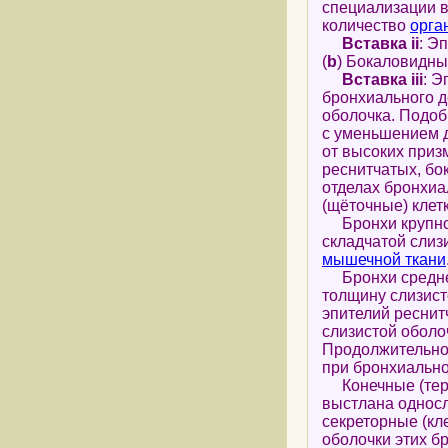
специализации 
количество
орга
Вставка ii
: Э
(
b
) Бокаловидные
Вставка iii
: Э
бронхиального д
оболочка. Подоб
с уменьшением д
от высоких приз
реснитчатых, бо
отделах бронхиа
(щёточные) клетк
Бронхи крупног
складчатой слиз
мышечной ткани
Бронхи среднег
толщину слизист
эпителий реснит
слизистой оболо
Продолжительно
при бронхиально
Конечные (терм
выстлана односл
секреторные (кл
оболочки этих 