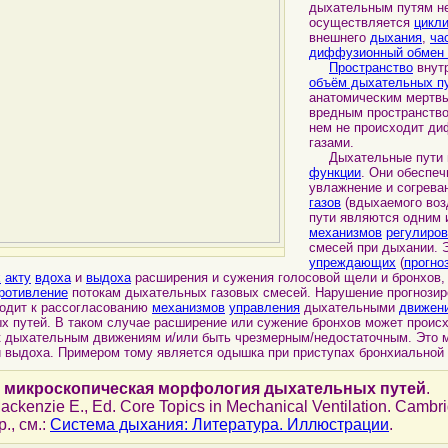
дыхательным путям не
осуществляется
цикл
внешнего
дыхания
,
ча
диффузионный обмен 
Пространство
внутр
объём дыхательных п
анатомическим мертвы
вредным пространством
нем не происходит ди
газами.
Дыхательные пути 
функции
. Они обеспе
увлажнение и согрев
газов
(вдыхаемого воз
пути являются одним
механизмов
регулиро
смесей при дыхании. Э
упреждающих
(
прогно
х
акту
вдоха
и
выдоха
расширения и сужения голосовой щели и бронхов,
ротивление
потокам дыхательных газовых смесей. Нарушение прогнозир
одит к рассогласованию
механизмов
управления
дыхательными
движен
х путей. В таком случае расширение или сужение бронхов может проис
к дыхательным движениям и/или быть чрезмерным/недостаточным. Это 
и выдоха. Примером тому является одышка при приступах бронхиальной
и микроскопическая морфология дыхательных путей
.
Mackenzie E., Ed. Core Topics in Mechanical Ventilation. Cambr
p., см.:
Система дыхания: Литература. Иллюстрации
.