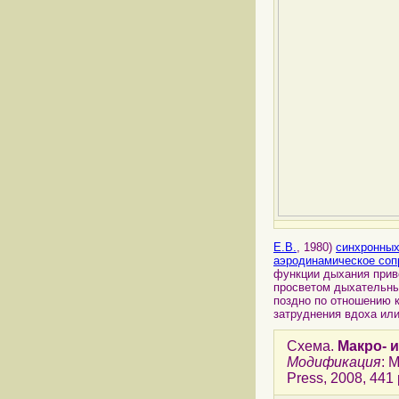
Е.В.
, 1980)
синхронны
аэродинамическое соп
функции дыхания прив
просветом дыхательны
поздно по отношению 
затруднения вдоха ил
Схема.
Макро- 
Модификация
: 
Press, 2008, 441 