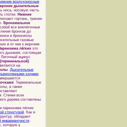
нижние воздухоносные
ерхние дыхательные
ь носа, носовую часть
ть глотки.
Нижние
лючают гортань, трахею
о.
Бронхиальное
собой все внелёгочные
вления бронхов до
ронхи и бронхиолы
ыхательные газовые
ких и от нее к верхним
Паренхима лёгких
это
его дыхания, состоящая
. Легочный ацинус
(терминальной)
 ветвится на
иолы
.
Дыхательные
львеолярными ходами
.
авершаются
очками
. Терминальные
олы, а также
оставляют
о
. Стенки всех
ого дерева составлены
 паренхима лёгких
ой структурой
. Как и
руктур, обладают
 инвариантности
.
 которую к