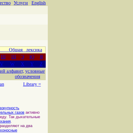
ество
Услуги
English
 Общая лексика
Ш
Щ
Э
Ю
Я
V
W
X
Y
Z
ий алфавит,
условные
обозначения
an
Library =
вокупность
ельных газов
активно
реду. Так дыхательные
ыхания
.
азделяют на два
ухоносные