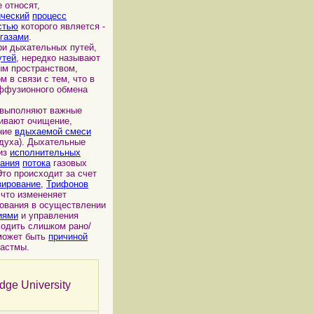
 относят,
ический
процесс
стью
которого является -
газами
.
и дыхательных путей,
утей
, нередко называют
м пространством,
 в связи с тем, что в
ффузионного обмена
выполняют важные
чивают очищение,
ание
вдыхаемой смеси
духа). Дыхательные
 из
исполнительных
вания
потока
газовых
то происходит за счет
зирование
,
Трифонов
 что измененяет
ования в осуществлении
иями
и управления
ходить слишком рано/
может быть
причиной
 астмы.
idge University