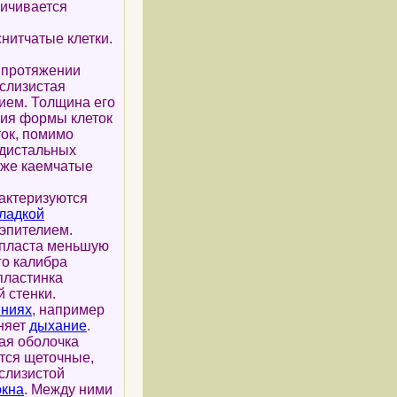
личивается
нитчатые клетки.
а протяжении
 слизистая
ием. Толщина его
ния формы клеток
ток, помимо
 дистальных
кже каемчатые
рактеризуются
гладкой
эпителием.
 пласта меньшую
го калибра
пластинка
 стенки.
яниях
, например
дняет
дыхание
.
тая оболочка
тся щеточные,
 слизистой
окна
. Между ними