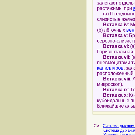
залегают отдель
растяжимы при
(a) Псевдомног
слизистые желез
Вставка iv
: М
(b) лёгочных
вен
Вставка v
: Б
серозно-слизист
Вставка vi
: (
Горизонтальная 
Вставка vii
: (
пневмоцитами ти
капилляров
, за
расположенный в
Вставка viii
: 
микроскоп).
Вставка ix
: 
Вставка x
: К
кубоидальные пн
Ближайшие альв
См.:
Система дыхания
Система дыхания
Управление в си