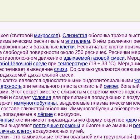
ахея (световой
микроскоп
).
Слизистая
оболочка трахеи выс
изматическим реснитчатым
эпителием
. В нём различают ре
эндокринные и базальные
клетки
. Реснитчатые клетки призм
на свободной поверхности около 250 ресничек. Реснички ме
ротивоположном движению
вдыхаемой газовой смеси
. Мер
абоЩёлочной
среде
при
температуре
(18 ÷ 33 °С). Мерцани
беспечивает выведение
слизи
. Со слизью удаляются осевши
 вдыхаемой дыхательной смеси.
летки являются одноклеточными эндоэпителиальными
ж
верхность
эпителиального пласта слизистый
секрет
, богаты
ами. Этот секрет вместе с слизистым секретом желёз подсл
лий и создает
условия
для прилипания попадающих с возду
держит
иммуноглобулины
, выделяемые плазматическими кле
 составе слизистой оболочки. Иммуноглобулины обезвреж
, попадаемые в
лёгкие
с воздухом.
инные
клетки имеют пирамидальную форму, округлое
ядро
и
етки выделяют
пептидные гормоны
и биогенные амины и
ре
ечных клеток
воздухоносных путей.
и - это камбиальные клетки овальной или треугольной ф