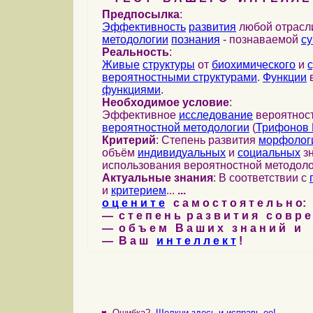
Предпосылка
:
Эффективность
развития
любой отрас
методологии
познания
- познаваемой
с
Реальность
:
Живые
структуры
от
биохимического
и
вероятностными структурами
.
Функции
в
функциями
.
Необходимое условие
:
Эффективное
исследование
вероятност
вероятностной методологии
(
Трифонов 
Критерий
: Степень развития
морфолог
объём
индивидуальных
и
социальных
зн
использования вероятностной методоло
Актуальные знания
: В соответствии с
и
критерием
...
...
о ц е н и т е
с а м о с т о я т е л ь н о:
— с т е п е н ь р а з в и т и я с о в р 
— о б ъ е м В а ш и х з н а н и й и
— В а ш
и н т е л л е к т
!
♥
Ошибка?
Щелкни здесь и исправь ее!