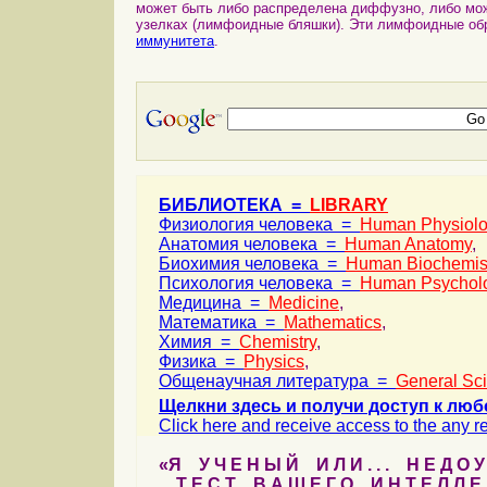
может быть либо распределена диффузно, либо мо
узелках (лимфоидные бляшки). Эти лимфоидные об
иммунитета
.
БИБЛИОТЕКА =
LIBRARY
Физиология человека =
Human Physiol
Анатомия человека =
Human Anatomy
,
Биохимия человека =
Human Biochemis
Психология человека =
Human Psychol
Медицина =
Medicine
,
Математика =
Mathematics
,
Химия =
Chemistry
,
Физика =
Physics
,
Общенаучная литература =
General Sc
Щелкни здесь и получи доступ к люб
Click here and receive access to the any ref
«Я У Ч Е Н Ы Й И Л И . . . Н Е Д О У
Т Е С Т В А Ш Е Г О И Н Т Е Л Л Е 