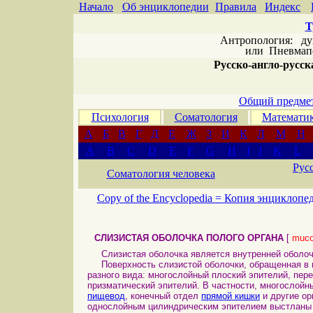
Начало
Об энциклопедии
Правила
Индекс
Т
Антропология: дух 
или
Пневмапс
Русско-англо-русска
Общий предмет
Психология
Соматология
Математи
А
Б
В
Г
Д
Е
Ж
З
И
К
Л
М
Н
A
B
C
D
E
F
G
H
I
J
K
L
Рус
Соматология человека
Copy of the Encyclopedia =
Копия энциклопе
СЛИЗИСТАЯ ОБОЛОЧКА ПОЛОГО ОРГАНА
[
muco
Слизистая оболочка является внутренней оболо
Поверхность слизистой оболочки, обращенная в п
разного вида: многослойный плоский эпителий, пер
призматический эпителий. В частности, многослой
пищевод
, конечный отдел
прямой кишки
и другие о
однослойным цилиндрическим эпителием выстлан