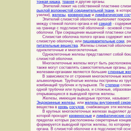
тонкая кишка
,
трахея
и другие органы.
Эпителий лежит на собственной пластинке слизист
рыхлой волокнистой соединительной ткани
, в кото
узелки),
железы
,
кровеносные
и
лимфатические со
Эпителий слизистой оболочки выполняет покро
между стенкой полого органа и её
средой
- содержи
на границе с подслизистой оболочкой - основой сте
оболочки. При сокращении мышечной пластинки слиз
Слизистая оболочка полого органа содержит же
слизистую оболочку, или
пищеварительные соки
, р
питательные вещества
. Железы слизистой оболочк
одноклеточные и многоклеточные.
Одноклеточные железы представляют собой бока
слизистой оболочки.
Многоклеточные железы могут быть расположены в 
также могут составлять самостоятельные органы, 
железами-органами являются большие
слюнные же
В зависимости от строения многоклеточные желе
альвеолярные. Трубчатые железы построены из труб
комбинаций трубочек и пузырьков. По
степени
сложн
одной трубочки или пузырька, и сложные, образова
открывающихся в выводной проток железы.
Железы, имеющие выводные протоки, называют
Эндокринные железы
, или
железы внутренней секре
вещества в
кровь
сосудов
, снабжающих эти железы
В крупных многоклеточных железах выделяют дол
которой проходят
кровеносные
и
лимфатические со
пределах которых расположены секреторные концев
формируется выводной проток железы, по которому
органа. В слизистой оболочке и в подслизистой ос