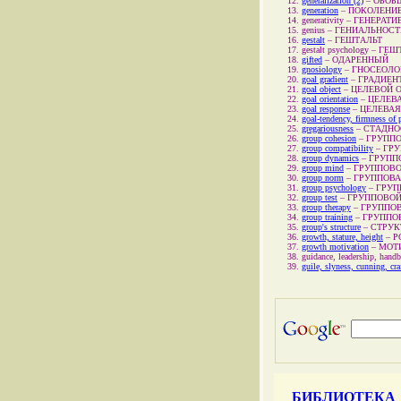
generalization (2)
–
ОБОБ
generation
–
ПОКОЛЕНИ
generativity
–
ГЕНЕРАТИ
genius
–
ГЕНИАЛЬНОСТ
gestalt
–
ГЕШТАЛЬТ
gestalt psychology
–
ГЕШ
gifted
–
ОДАРЕННЫЙ
gnosiology
–
ГНОСЕОЛО
goal gradient
–
ГРАДИЕН
goal object
–
ЦЕЛЕВОЙ 
goal orientation
–
ЦЕЛЕВ
goal response
–
ЦЕЛЕВАЯ
goal-tendency, firmness of 
gregariousness
–
СТАДНО
group cohesion
–
ГРУППО
group compatibility
–
ГР
group dynamics
–
ГРУПП
group mind
–
ГРУППОВО
group norm
–
ГРУППОВА
group psychology
–
ГРУП
group test
–
ГРУППОВОЙ
group therapy
–
ГРУППО
group training
–
ГРУППО
group's structure
–
СТРУК
growth, stature, height
–
Р
growth motivation
–
МОТ
guidance, leadership, hand
guile, slyness, cunning, cra
БИБЛИОТЕКА