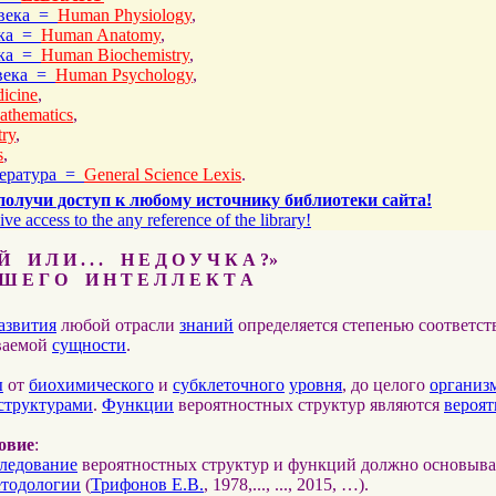
овека =
Human Physiology
,
ека =
Human Anatomy
,
ека =
Human Biochemistry
,
овека =
Human Psychology
,
icine
,
athematics
,
ry
,
s
,
тература =
General Science Lexis
.
получи доступ к любому источнику библиотеки сайта!
ive access to the any reference of the library!
 И Л И . . . Н Е Д О У Ч К А ?»
 Е Г О И Н Т Е Л Л Е К Т А
азвития
любой отрасли
знаний
определяется степенью соответс
ваемой
сущности
.
ы
от
биохимического
и
субклеточного
уровня
, до целого
организ
структурами
.
Функции
вероятностных структур являются
вероя
овие
:
ледование
вероятностных структур и функций должно основыва
етодологии
(
Трифонов Е.В.
, 1978,..., ..., 2015, …).