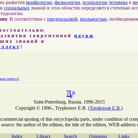
ень развития
морфологии
,
физиологии
,
психологии
человека
и
м
и
социальных
знаний в этих областях определяется степенью ис
етодологии.
ния
: В соответствии с
предпосылкой
,
реальностью
, необходимы
о с т о я т е л ь н о:
 а з в и т и я с о в р е м е н н о й
н а у к и
,
ш и х з н а н и й и
 л л е к т
!
nd correct it!
π
ψ
σ
Saint-Petersburg, Russia, 1996-2015
Copyright © 1996-, Tryphonov E.B. (
Трифонов Е.В.
)
commercial quoting of this encyclopedia parts, under condition of com
 source: the author of the edition, the title of the edition, WEB-address o
Index
Library
Search
Opinions
Links