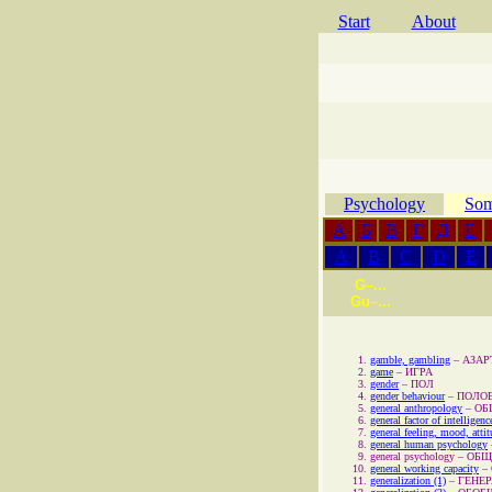
Start
About
Psychology
Som
А
Б
В
Г
Д
Е
A
B
C
D
E
G–...
Gu–...
gamble, gambling
–
АЗАР
game
–
ИГРА
gender
–
ПОЛ
gender behaviour
–
ПОЛО
general anthropology
–
ОБ
general factor of intelligence
general feeling, mood, atti
general human psychology
general psychology
–
ОБЩ
general working capacity
–
generalization (1)
–
ГЕНЕР