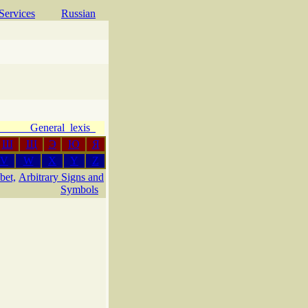
Services
Russian
e General lexis
Ш
Щ
Э
Ю
Я
V
W
X
Y
Z
bet,
Arbitrary Signs and
Symbols