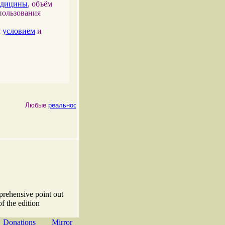
едицины
, объём
пользования
м
условием
и
Любые
реальности
, как
физические
, так и
психические
, являются
prehensive point out
f the edition
Donations
Mirror