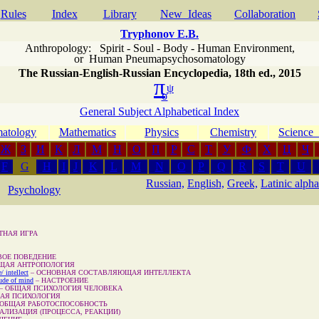
Rules
Index
Library
New Ideas
Сollaboration
Tryphonov E.B.
Anthropology: Spirit - Soul - Body - Human Environment
,
or
Human Pneumapsychosomatology
The Russian-English-Russian Encyclopedia, 18th ed., 2015
π
ψ
σ
General Subject Alphabetical Index
atology
Mathematics
Physics
Chemistry
Scienc
Ж
З
И
К
Л
М
Н
О
П
Р
С
Т
У
Ф
Х
Ц
Ч
F
G
H
I
J
K
L
M
N
O
P
Q
R
S
T
U
Russian,
English,
Greek,
Latinic alpha
Psychology
ТНАЯ ИГРА
ВОЕ ПОВЕДЕНИЕ
ЩАЯ АНТРОПОЛОГИЯ
/ intellect
–
ОСНОВНАЯ СОСТАВЛЯЮЩАЯ ИНТЕЛЛЕКТА
tude of mind
–
НАСТРОЕНИЕ
–
ОБЩАЯ ПСИХОЛОГИЯ ЧЕЛОВЕКА
АЯ ПСИХОЛОГИЯ
ОБЩАЯ РАБОТОСПОСОБНОСТЬ
АЛИЗАЦИЯ (ПРОЦЕССА, РЕАКЦИИ)