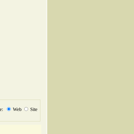
не:
Web
Site