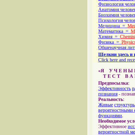
Физиология чел
Анатомия челов
Биохимия челов
Психология чел
Медицина =
Med
Математика =
M
Химия =
Chemist
Физика =
Physic
Общенаучная ли
Щелкни здесь и 
Click here and rece
«Я У Ч Е Н Ы Й
Т Е С Т В А Ш
Предпосылка
:
Эффективность
р
познания
- позна
Реальность
:
Живые
структур
вероятностными 
функциями
.
Необходимое усл
Эффективное
исс
вероятностной м