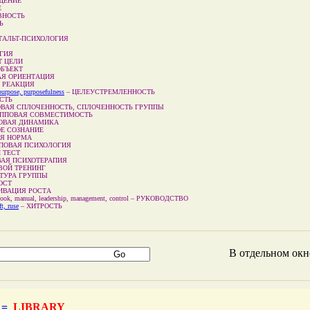
ЩЕНИЕ
Е
ВНОСТЬ
Ь
ТАЛЬТ-ПСИХОЛОГИЯ
ГИЯ
Т ЦЕЛИ
ОБЪЕКТ
АЯ ОРИЕНТАЦИЯ
 РЕАКЦИЯ
purpose, purposefulness
–
ЦЕЛЕУСТРЕМЛЕННОСТЬ
СТЬ
ВАЯ СПЛОЧЕННОСТЬ, СПЛОЧЕННОСТЬ ГРУППЫ
УППОВАЯ СОВМЕСТИМОСТЬ
ОВАЯ ДИНАМИКА
Е СОЗНАНИЕ
Я НОРМА
ПОВАЯ ПСИХОЛОГИЯ
 ТЕСТ
ВАЯ ПСИХОТЕРАПИЯ
ВОЙ ТРЕНИНГ
ТУРА ГРУППЫ
ОСТ
ИВАЦИЯ РОСТА
book, manual, leadership, management, control
–
РУКОВОДСТВО
ft, ruse
–
ХИТРОСТЬ
В отдельном ок
 =
LIBRARY