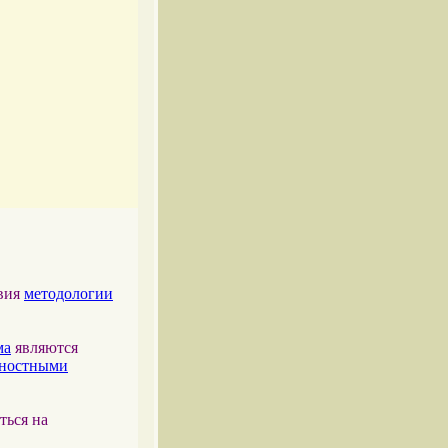
твия
методологии
ма
являются
тностными
ться на