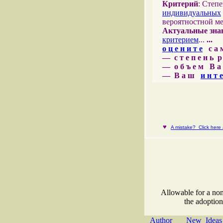
Критерий
: Степ
индивидуальных
вероятностной м
Актуальные зна
критерием
...
...
о ц е н и т е
с а м 
— с т е п е н ь р
— о б ъ е м В а 
— В а ш
и н т е
♥
A mistake? Click here a
Allowable for a non
the adoption
Author
New Ideas