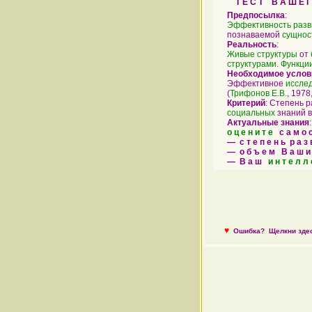
Т Е С Т В А Ш Е Г 
Предпосылка
:
Эффективность
разв
познаваемой
сущнос
Реальность
:
Живые
структуры
от
структурами
.
Функци
Необходимое услов
Эффективное
иссле
(
Трифонов Е.В.
, 1978,
Критерий
: Степень 
социальных
знаний в
Актуальные знания
о ц е н и т е
с а м о с 
— с т е п е н ь р а з 
— о б ъ е м В а ш и 
— В а ш
и н т е л л 
♥
Ошибка?
Щелкни здес