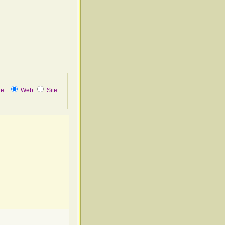
не:
Web
Site