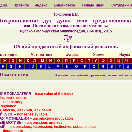
едии
Правила
Индекс
Библиотека
Новые идеи
Сотруднич
Трифонов Е.В.
Антропология: дух - душа - тело - среда человека
Пневмапсихосоматология человека
или
Русско-англо-русская энциклопедия, 18-е изд., 2015
π
ψ
σ
Общий предметный алфавитный указатель
матология
Математика
Физика
Химия
Наук
Ж
З
И
К
Л
М
Н
О
П
Р
С
Т
У
Ф
Х
Ц
Ч
F
G
H
I
J
K
L
M
N
O
P
Q
R
S
T
U
Психология
Русский,
английский,
греческий,
латинский алфа
ИЕ ПОКАЗАТЕЛЯ –
base value of the index
int, mark, score
 –
test battery
–
vigilance
a, aboulia, weak will, lack of will
 СЛОГ –
nonsense syllable
АЯ МОТИВАЦИЯ –
unconscious motivation
ЫЕ МОТИВЫ –
unconscious motives
ЫЙ –
unconscious, inconscient, instinctive, subconscious
 –
detachment