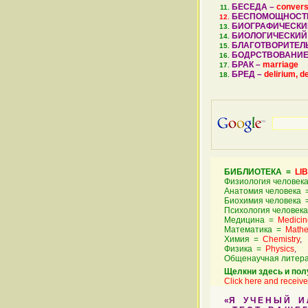
БЕСЕДА –
convers
БЕСПОМОЩНОСТ
БИОГРАФИЧЕСКИ
БИОЛОГИЧЕСКИЙ
БЛАГОТВОРИТЕЛ
БОДРСТВОВАНИЕ
БРАК –
marriage
БРЕД –
delirium, d
БИБЛИОТЕКА =
LI
Физиология человек
Анатомия человека
Биохимия человека
Психология человек
Медицина =
Medicin
Математика =
Mathe
Химия =
Chemistry
,
Физика =
Physics
,
Общенаучная литер
Щелкни здесь и пол
Click here and receive 
«Я У Ч Е Н Ы Й И Л И