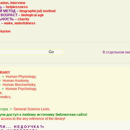
ation, interview
Ь –
helplessness
Й МЕТОД –
biographic(al) method
 ВОЗРАСТ –
biological age
ЬНОСТЬ –
charity
 –
wake, wakefulness
elusion
В отдельном ок
BRARY
а =
Human Physiology
,
 =
Human Anatomy
,
 =
Human Biochemistry
,
а =
Human Psychology
,
e
,
matics
,
атура =
General Science Lexis
.
учи доступ к любому источнику библиотеки сайта!
access to the any reference of the library!
 . . . Н Е Д О У Ч К А ?»