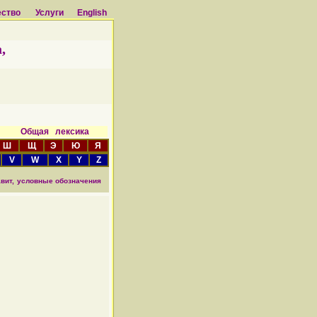
ество
Услуги
English
,
а Общая лексика
Ш
Щ
Э
Ю
Я
V
W
X
Y
Z
вит,
условные обозначения