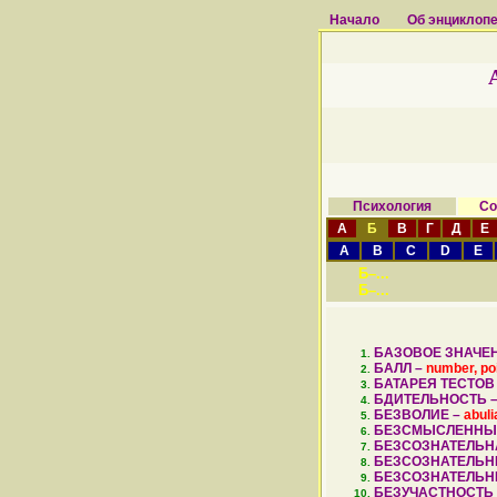
Начало
Об энциклоп
Психология
Со
А
Б
В
Г
Д
Е
A
B
C
D
E
Б–...
Б–...
БАЗОВОЕ ЗНАЧЕН
БАЛЛ –
number, po
БАТАРЕЯ ТЕСТОВ
БДИТЕЛЬНОСТЬ 
БЕЗВОЛИЕ –
abuli
БЕЗСМЫСЛЕННЫЙ
БЕЗСОЗНАТЕЛЬН
БЕЗСОЗНАТЕЛЬН
БЕЗСОЗНАТЕЛЬН
БЕЗУЧАСТНОСТЬ