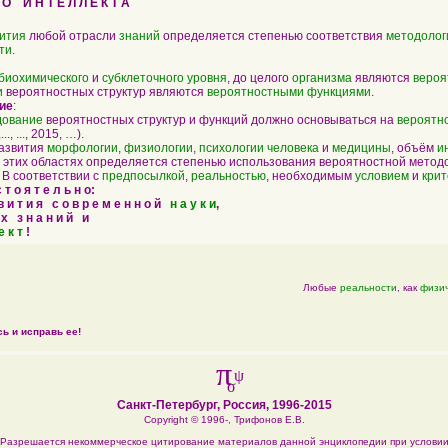
О И Н Т Е Л Л Е К Т А
ития
любой отрасли
знаний
определяется степенью соответствия
методолог
ти
.
биохимического
и
субклеточного
уровня
, до целого
организма
являются
вероя
и
вероятностных структур являются
вероятностными функциями
.
ие
:
дование
вероятностных структур и функций должно основываться на
вероятн
..., ..., 2015, …).
развития
морфологии
,
физиологии
,
психологии
человека
и
медицины
, объём
и
 этих областях определяется степенью использования вероятностной методо
: В соответствии с
предпосылкой
,
реальностью
, необходимым
условием
и
кри
т о я т е л ь н о:
в и т и я с о в р е м е н н о й
н а у к и
,
х з н а н и й и
е к т
!
Любые
реальности
, как
физич
ь и исправь ее!
π
ψ
σ
Санкт-Петербург, Россия, 1996-2015
Copyright © 1996-,
Трифонов Е.В.
Разрешается некоммерческое цитирование материалов данной энциклопедии при услови