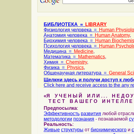
БИБЛИОТЕКА =
LIBRARY
Физиология человека =
Human Physiol
Анатомия человека =
Human Anatomy
,
Биохимия человека =
Human Biochemis
Психология человека =
Human Psychol
Медицина =
Medicine
,
Математика =
Mathematics
,
Химия =
Chemistry
,
Физика =
Physics
,
Общенаучная литература =
General Sc
Щелкни здесь и получи доступ к люб
Click here and receive access to the any ref
«Я У Ч Е Н Ы Й И Л И . . . Н Е Д О У
Т Е С Т В А Ш Е Г О И Н Т Е Л Л Е 
Предпосылка
:
Эффективность
развития
любой отрас
методологии
познания
- познаваемой
с
Реальность
:
Живые
структуры
от
биохимического
и