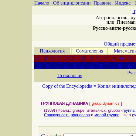
Начало
Об энциклопедии
Правила
Индекс
Т
Антропология: дух 
или
Пневмапс
Русско-англо-русска
Общий предмет
Психология
Соматология
Математи
А
Б
В
Г
Д
Е
Ж
З
И
К
Л
М
Н
A
B
C
D
E
F
G
H
I
J
K
L
Рус
Психология
Copy of the Encyclopedia =
Копия энциклопе
ГРУППОВАЯ ДИНАМИКА
[
group dynamics
]
(1939) (Франц.: groupe; итальянск. gruppo -
группа
Совокупность
процессов
в
малой группе
, как в
с