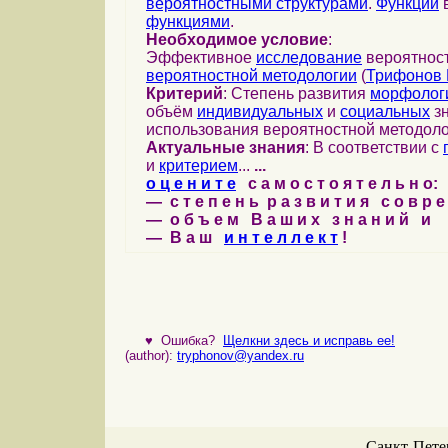
вероятностными структурами
.
Функции
в
функциями
.
Необходимое условие
:
Эффективное
исследование
вероятност
вероятностной методологии
(
Трифонов 
Критерий
: Степень развития
морфолог
объём
индивидуальных
и
социальных
зн
использования вероятностной методоло
Актуальные знания
: В соответствии с
и
критерием
...
...
о ц е н и т е
с а м о с т о я т е л ь н о:
— с т е п е н ь р а з в и т и я с о в р 
— о б ъ е м В а ш и х з н а н и й и
— В а ш
и н т е л л е к т
!
♥
Ошибка?
Щелкни здесь и исправь ее!
(author):
tryphonov@yandex.ru
Санкт-Петер