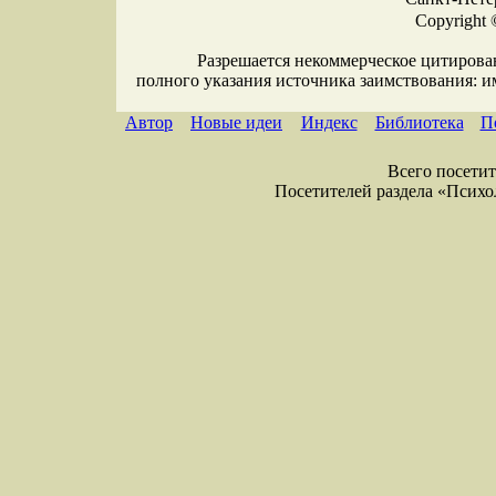
Copyright 
Разрешается некоммерческое цитирова
полного указания источника заимствования: 
Автор
Новые идеи
Индекс
Библиотека
П
Всего посетите
Посетителей раздела «Психоло