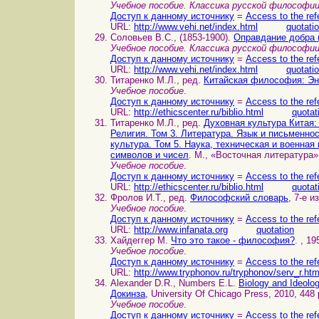
Учебное пособие. Классика русской философи
Доступ к данному источнику
=
Access to the ref
URL:
http://www.vehi.net/index.html
quotati
Соловьев В.С., (1853-1900).
Оправдание добра 
Учебное пособие. Классика русской философи
Доступ к данному источнику
=
Access to the ref
URL:
http://www.vehi.net/index.html
quotati
Титаренко М.Л., ред.
Китайская философия: Эн
Учебное пособие
.
Доступ к данному источнику
=
Access to the ref
URL:
http://ethicscenter.ru/biblio.html
quotat
Титаренко М.Л., ред.
Духовная культура Китая:
Религия. Том 3. Литература. Язык и письменно
культура. Том 5. Наука, техническая и военна
символов и чисел
. М., «Восточная литература»
Учебное пособие
.
Доступ к данному источнику
=
Access to the ref
URL:
http://ethicscenter.ru/biblio.html
quotat
Фролов И.Т., ред.
Философский словарь
, 7-е и
Учебное пособие
.
Доступ к данному источнику
=
Access to the ref
URL:
http://www.infanata.org
quotation
Хайдеггер М.
Что это такое - философия?
. , 1
Учебное пособие
.
Доступ к данному источнику
=
Access to the ref
URL:
http://www.tryphonov.ru/tryphonov/serv_r.ht
Alexander D.R., Numbers E.L.
Biology and Ideol
Докинза
, University Of Chicago Press, 2010, 448 
Учебное пособие
.
Доступ к данному источнику
=
Access to the ref