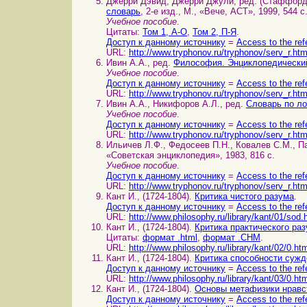
Джерри Дэвид, Джерри Джули, ред. (Стаффордши
словарь
, 2-е изд., М., «Вече, ACT», 1999, 544 с
Учебное пособие
.
Цитаты:
Том 1, А-О
,
Том 2, П-Я
.
Доступ к данному источнику
=
Access to the ref
URL:
http://www.tryphonov.ru/tryphonov/serv_r.ht
Ивин А.А., ред.
Философия. Энциклопедически
Учебное пособие
.
Доступ к данному источнику
=
Access to the ref
URL:
http://www.tryphonov.ru/tryphonov/serv_r.ht
Ивин А.А., Никифоров А.Л., ред.
Словарь по ло
Учебное пособие
.
Доступ к данному источнику
=
Access to the ref
URL:
http://www.tryphonov.ru/tryphonov/serv_r.ht
Ильичев Л.Ф., Федосеев П.Н., Ковалев С.М., Па
«Советская энциклопедия», 1983, 816 с.
Учебное пособие
.
Доступ к данному источнику
=
Access to the ref
URL:
http://www.tryphonov.ru/tryphonov/serv_r.ht
Кант И., (1724-1804).
Критика чистого разума
.
Доступ к данному источнику
=
Access to the ref
URL:
http://www.philosophy.ru/library/kant/01/sod.
Кант И., (1724-1804).
Критика практического ра
Цитаты:
формат .html
,
формат .CHM
.
URL:
http://www.philosophy.ru/library/kant/02/0.ht
Кант И., (1724-1804).
Критика способности сужд
Доступ к данному источнику
=
Access to the ref
URL:
http://www.philosophy.ru/library/kant/03/0.ht
Кант И., (1724-1804).
Основы метафизики нравс
Доступ к данному источнику
=
Access to the ref