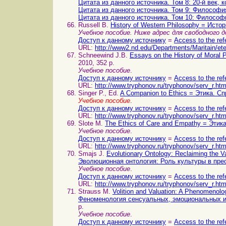
Цитата из данного источника. Том 8: 20-й век
Цитата из данного источника. Том 9: Философия
Цитата из данного источника. Том 10: Философ
Russell B.
History of Western Philosophy = Ист
Учебное пособие. Ниже адрес для свободного 
Доступ к данному источнику
=
Access to the ref
URL:
http://www2.nd.edu/Departments/Maritain/et
Schneewind J.B.
Essays on the History of Mora
2010, 352 p.
Учебное пособие
.
Доступ к данному источнику
=
Access to the ref
URL:
http://www.tryphonov.ru/tryphonov/serv_r.ht
Singer P., Ed.
A Companion to Ethics = Этика. С
Учебное пособие
.
Доступ к данному источнику
=
Access to the ref
URL:
http://www.tryphonov.ru/tryphonov/serv_r.ht
Slote M.
The Ethics of Care and Empathy = Этик
Учебное пособие
.
Доступ к данному источнику
=
Access to the ref
URL:
http://www.tryphonov.ru/tryphonov/serv_r.ht
Smajs J.
Evolutionary Ontology: Reclaiming the Va
Эволюционная онтология: Роль культуры в пре
Учебное пособие
.
Доступ к данному источнику
=
Access to the ref
URL:
http://www.tryphonov.ru/tryphonov/serv_r.ht
Strauss M.
Volition and Valuation: A Phenomenolo
Феноменология сенсуальных, эмоциональных и
p.
Учебное пособие
.
Доступ к данному источнику
=
Access to the ref