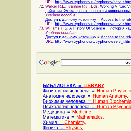
URL:
http://www.tryphonov.ru/tryphonov/serv_r.ht
Walker R.L., Ivanhoe P.J., Eds.
Working Virtue: V
действии. Этика нравственности и современны
Учебное пособие
.
Доступ к данному источнику
=
Access to the ref
URL:
http://www.tryphonov.ru/tryphonov/serv_r.ht
Williams H.S.
A History Of Science = История на
Учебное пособие
.
Доступ к данному источнику
=
Access to the ref
URL:
http://www.tryphonov.ru/tryphonov/serv_r.ht
БИБЛИОТЕКА =
LIBRARY
Физиология человека =
Human Physiol
Анатомия человека =
Human Anatomy
,
Биохимия человека =
Human Biochemis
Психология человека =
Human Psychol
Медицина =
Medicine
,
Математика =
Mathematics
,
Химия =
Chemistry
,
Физика =
Physics
,