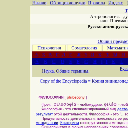
Начало
Об энциклопедии
Правила
Индекс
Т
Антропология: дух 
или
Пневмапс
Русско-англо-русска
Общий предмет
Психология
Соматология
Математи
А
Б
В
Г
Д
Е
Ж
З
И
К
Л
М
Н
A
B
C
D
E
F
G
H
I
J
K
L
Рус
Наука. Общие термины.
Copy of the Encyclopedia =
Копия энциклопе
ФИЛОСОФИЯ
[
philosophy
]
φιλοσοφία
φιλέω
(Греч.:
- любомудрие,
- лю
Философия - это специализированный вид
деяте
результат
этой деятельности. Философия - это "...з
Продуктивность деятельности, полезность ее ре
методологии
.
Критерием
конструктивности методол
Общепринятая в любых направлениях современ