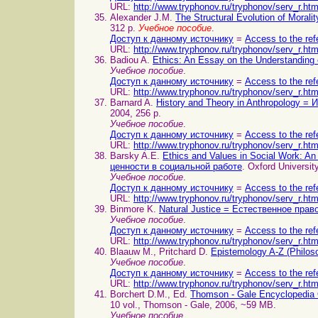
URL:
http://www.tryphonov.ru/tryphonov/serv_r.ht
Alexander J.M.
The Structural Evolution of Mora
312 p.
Учебное пособие
.
Доступ к данному источнику
=
Access to the ref
URL:
http://www.tryphonov.ru/tryphonov/serv_r.ht
Badiou A.
Ethics: An Essay on the Understanding
Учебное пособие
.
Доступ к данному источнику
=
Access to the ref
URL:
http://www.tryphonov.ru/tryphonov/serv_r.ht
Barnard A.
History and Theory in Anthropology =
2004, 256 p.
Учебное пособие
.
Доступ к данному источнику
=
Access to the ref
URL:
http://www.tryphonov.ru/tryphonov/serv_r.ht
Barsky A.E.
Ethics and Values in Social Work: An
ценности в социальной работе
. Oxford Universit
Учебное пособие
.
Доступ к данному источнику
=
Access to the ref
URL:
http://www.tryphonov.ru/tryphonov/serv_r.ht
Binmore K.
Natural Justice = Естественное прав
Учебное пособие
.
Доступ к данному источнику
=
Access to the ref
URL:
http://www.tryphonov.ru/tryphonov/serv_r.ht
Blaauw M., Pritchard D.
Epistemology A-Z (Philo
Учебное пособие
.
Доступ к данному источнику
=
Access to the ref
URL:
http://www.tryphonov.ru/tryphonov/serv_r.ht
Borchert D.M., Ed.
Thomson - Gale Encyclopedia
10 vol., Thomson - Gale, 2006, ~59 MB.
Учебное пособие
.