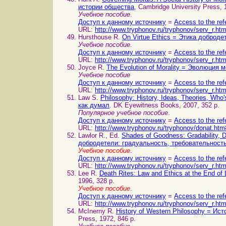
истории общества
, Cambridge University Press, 
Учебное пособие
.
Доступ к данному источнику
=
Access to the ref
URL:
http://www.tryphonov.ru/tryphonov/serv_r.ht
Hursthouse R.
On Virtue Ethics = Этика доброде
Учебное пособие
.
Доступ к данному источнику
=
Access to the ref
URL:
http://www.tryphonov.ru/tryphonov/serv_r.ht
Joyce R.
The Evolution of Morality = Эволюция 
Учебное пособие
Доступ к данному источнику
=
Access to the ref
URL:
http://www.tryphonov.ru/tryphonov/serv_r.ht
Law S.
Philosophy: History, Ideas, Theories, Wh
как думал
. DK Eyewitness Books, 2007, 352 p.
Популярное учебное пособие
.
Доступ к данному источнику
=
Access to the ref
URL:
http://www.tryphonov.ru/tryphonov/donat.htm
Lawlor R., Ed.
Shades of Goodness: Gradability, 
добродетели: градуальность, требовательность
Учебное пособие
.
Доступ к данному источнику
=
Access to the ref
URL:
http://www.tryphonov.ru/tryphonov/serv_r.ht
Lee R.
Death Rites: Law and Ethics at the End o
1996, 328 p.
Учебное пособие
.
Доступ к данному источнику
=
Access to the ref
URL:
http://www.tryphonov.ru/tryphonov/serv_r.ht
McInerny R.
History of Western Philosophy = И
Press, 1972, 846 p.