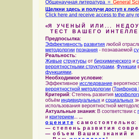
Общенаучная литература =
General Sc
Щелкни здесь и получи доступ к люб
Click here and receive access to the any ref
«Я У Ч Е Н Ы Й И Л И . . . Н Е Д О У
Т Е С Т В А Ш Е Г О И Н Т Е Л Л Е 
Предпосылка
:
Эффективность
развития
любой отрас
методологии
познания
- познаваемой
с
Реальность
:
Живые
структуры
от
биохимического
и
вероятностными структурами
.
Функции
в
функциями
.
Необходимое условие
:
Эффективное
исследование
вероятност
вероятностной методологии
(
Трифонов 
Критерий
: Степень развития
морфолог
объём
индивидуальных
и
социальных
зн
использования вероятностной методоло
Актуальные знания
: В соответствии с
и
критерием
...
...
о ц е н и т е
с а м о с т о я т е л ь н о:
— с т е п е н ь р а з в и т и я с о в р 
— о б ъ е м В а ш и х з н а н и й и