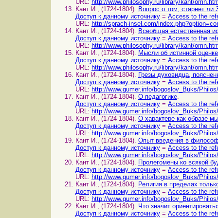
URL:
http://www.philosophy.ru/library/kant/omn.ht
Кант И., (1724-1804).
Вопрос о том, стареет ли 
Доступ к данному источнику
=
Access to the ref
URL:
http://sprach-insel.com/index.php?option
Кант И., (1724-1804).
Всеобщая естественная ис
Доступ к данному источнику
=
Access to the ref
URL:
http://www.philosophy.ru/library/kant/omn.ht
Кант И., (1724-1804).
Мысли об истинной оценк
Доступ к данному источнику
=
Access to the ref
URL:
http://www.philosophy.ru/library/kant/omn.ht
Кант И., (1724-1804).
Грезы духовидца, пояснен
Доступ к данному источнику
=
Access to the ref
URL:
http://www.gumer.info/bogoslov_Buks/Philos
Кант И., (1724-1804).
О педагогике
.
Доступ к данному источнику
=
Access to the ref
URL:
http://www.gumer.info/bogoslov_Buks/Philos
Кант И., (1724-1804).
О характере как образе м
Доступ к данному источнику
=
Access to the ref
URL:
http://www.gumer.info/bogoslov_Buks/Philos
Кант И., (1724-1804).
Опыт введения в философ
Доступ к данному источнику
=
Access to the ref
URL:
http://www.gumer.info/bogoslov_Buks/Philos
Кант И., (1724-1804).
Пролегомены ко всякой бу
Доступ к данному источнику
=
Access to the ref
URL:
http://www.gumer.info/bogoslov_Buks/Philos
Кант И., (1724-1804).
Религия в пределах тольк
Доступ к данному источнику
=
Access to the ref
URL:
http://www.gumer.info/bogoslov_Buks/Philos/
Кант И., (1724-1804).
Что значит ориентировать
Доступ к данному источнику
=
Access to the ref