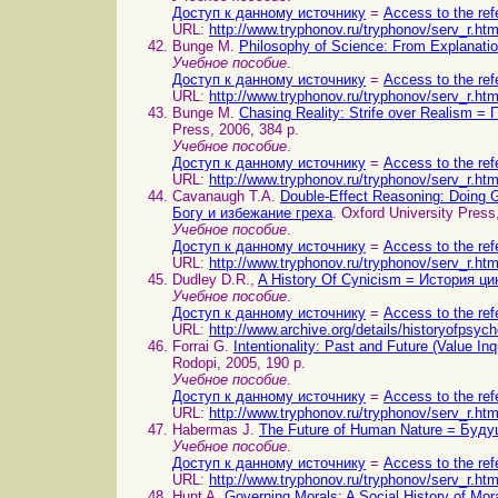
Доступ к данному источнику
=
Access to the ref
URL:
http://www.tryphonov.ru/tryphonov/serv_r.ht
Bunge M.
Philosophy of Science: From Explanation
Учебное пособие
.
Доступ к данному источнику
=
Access to the ref
URL:
http://www.tryphonov.ru/tryphonov/serv_r.ht
Bunge M.
Chasing Reality: Strife over Realism 
Press, 2006, 384 p.
Учебное пособие
.
Доступ к данному источнику
=
Access to the ref
URL:
http://www.tryphonov.ru/tryphonov/serv_r.ht
Cavanaugh T.A.
Double-Effect Reasoning: Doing
Богу и избежание греха
. Oxford University Press
Учебное пособие
.
Доступ к данному источнику
=
Access to the ref
URL:
http://www.tryphonov.ru/tryphonov/serv_r.ht
Dudley D.R.,
A History Of Cynicism = История ц
Учебное пособие
.
Доступ к данному источнику
=
Access to the ref
URL:
http://www.archive.org/details/historyofpsy
Forrai G.
Intentionality: Past and Future (Value
Rodopi, 2005, 190 p.
Учебное пособие
.
Доступ к данному источнику
=
Access to the ref
URL:
http://www.tryphonov.ru/tryphonov/serv_r.ht
Habermas J.
The Future of Human Nature = Буд
Учебное пособие
.
Доступ к данному источнику
=
Access to the ref
URL:
http://www.tryphonov.ru/tryphonov/serv_r.ht
Hunt A.
Governing Morals: A Social History of M