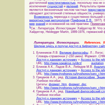
достаточной
конструктивностью
, поскольку она не 
исключения
сущностей
и
явлений
. Результаты прим
являются бесконечным числом частных
представле
обладают достаточной степенью общности, универ
Возможность
перехода к существенно большей с
вероятностная методология
(
Трифонов Е.В.
, 1977).
мир
знаний
и основанной на ней практики.
Примечан
1
См.: Литература. Иллюстрации: Хайдеггер М. Что 
Хайдеггер, Heidegger Мartin, 1889-1976, германский
Литература. Иллюстрации.
References. Il
Щелкни здесь и получи доступ в библиотеку сай
Блинников Л.В.
Великие философы
. Л.; Логос;
Словарь-справочник (~150 имен). Формат .CH
Доступ к данному источнику
=
Access to the ref
URL:
http://www.speakrus.ru/dict/
quotation
Блинов А.К., Ладов В.А., Лебедев М.В.
Аналит
Доступ к данному источнику
=
Access to the ref
URL:
http://www.tryphonov.ru/tryphonov/serv_r.ht
Грицанов А.А., ред.
История философии. Энци
Учебное пособие
.
Цитаты:
формат .htm
,
формат .doc
.
URL:
http://www.tryphonov.ru/tryphonov/serv_r.ht
Грицанов А.А., ред.
Новейший философский сл
Учебное пособие
.
Доступ к данному источнику
=
Access to the ref
URL:
http://www.tryphonov.ru/tryphonov/serv_r.ht