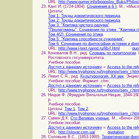
URL:
http://www.gumer.info/bogoslov_Buks/Philos
Кант И. (1724-1804).
Сочинения в 6 т
, М., «Мысл
Цитаты:
Том 1: Труды докритического периода
.
Том 2: Труды докритического периода
.
Том 3: "Критика чистого разума"
.
"Пролегомены". Сочинения по этике. "Критика п
Том 4(2): Сочинения по этике
.
Том 5: "Критика способности суждения"
.
Том 6: Сочинения по философии истории и фи
URL:
http://www.i-text.narod.ru/lib-f.html
quo
Коновалов В.Н., ред.
Словарь по политологии
.
Ростовского госуниверситета.
Учебное пособие
.
Доступ к данному источнику
=
Access to the ref
URL:
http://www.tryphonov.ru/tryphonov/serv_r.ht
Левит С.Я., ред.
Культурология. XX век
. Энцик
Учебное пособие. Формат .chm
.
Доступ к данному источнику
=
Access to the ref
URL:
http://www.tryphonov.ru/tryphonov/serv_r.ht
Ницше Ф. (Фридрих Вильгельм Ницше, 1844-19
p.
Учебное пособие
.
Цитаты:
Том 1
,
Том 2
.
URL:
http://www.tryphonov.ru/tryphonov/serv_r.ht
Самин Д.К.
Сто Великих ученых
. М., «Вече» 20
Учебное пособие
.
Доступ к данному источнику
=
Access to the ref
URL:
http://slovar.com.ua/
quotation
Соловьев В.С., (1853-1900).
Теоретическая фи