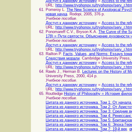
Доступ к данному источнику
=
Access to the ref
URL:
http://www.tryphonov.ru/tryphonov/serv_r.ht
Pomeroy L.
The New Science of Axiological Psyc
новая наука
. Rodopi, 2005, 376 p.
Учебное пособие
.
Доступ к данному источнику
=
Access to the ref
URL:
http://www.tryphonov.ru/tryphonov/serv_r.ht
Ponomareff C.V., Bryson K.A.
The Curve of the Sa
178) = Пути святости. Объяснение духовности 
Учебное пособие
.
Доступ к данному источнику
=
Access to the ref
URL:
http://www.tryphonov.ru/tryphonov/serv_r.ht
Railton P.
Facts, Values, and Norms: Essays tow
Следствия морали
. Cambridge University Press,
Доступ к данному источнику
=
Access to the ref
URL:
http://www.tryphonov.ru/tryphonov/serv_r.ht
Rawls J., Herman B.
Lectures on the History of
University Press, 2000, 414 p.
Учебное пособие
.
Доступ к данному источнику
=
Access to the ref
URL:
http://www.tryphonov.ru/tryphonov/serv_r.ht
Routledge
History of Philosophy = История фил
Учебное пособие
.
Цитата из данного источника. Том 1: От начала
Цитата из данного источника. Том 2: От Аристо
Цитата из данного источника. Том 3: Средние в
Цитата из данного источника. Том 4: Ренессанс
Цитата из данного источника. Том 5: Британс
Цитата из данного источника. Том 6: Эпоха Ге
Цитата из данного источника. Том 7: 19-й век
.
q