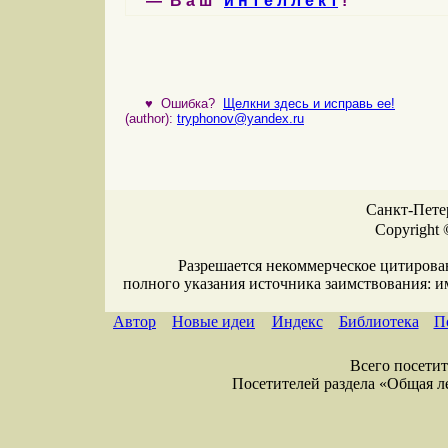
— В а ш
и н т е л л е к т
!
♥
Ошибка?
Щелкни здесь и исправь ее!
(author):
tryphonov@yandex.ru
Санкт-Петер
Copyright 
Разрешается некоммерческое цитирова
полного указания источника заимствования: 
Автор
Новые идеи
Индекс
Библиотека
П
Всего посетите
Посетителей раздела «Общая лекс