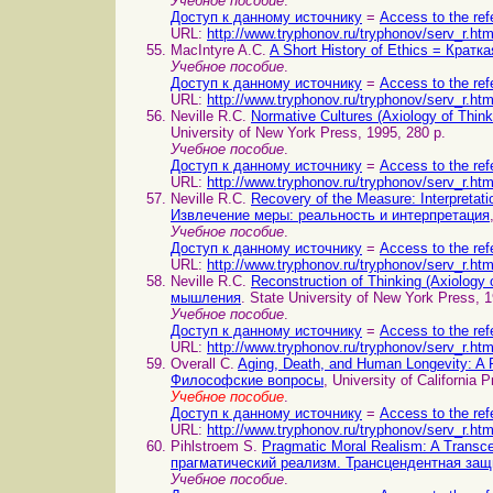
Учебное пособие
.
Доступ к данному источнику
=
Access to the ref
URL:
http://www.tryphonov.ru/tryphonov/serv_r.ht
MacIntyre A.C.
A Short History of Ethics = Кратк
Учебное пособие
.
Доступ к данному источнику
=
Access to the ref
URL:
http://www.tryphonov.ru/tryphonov/serv_r.ht
Neville R.C.
Normative Cultures (Axiology of Th
University of New York Press, 1995, 280 p.
Учебное пособие
.
Доступ к данному источнику
=
Access to the ref
URL:
http://www.tryphonov.ru/tryphonov/serv_r.ht
Neville R.C.
Recovery of the Measure: Interpretat
Извлечение меры: реальность и интерпретация
Учебное пособие
.
Доступ к данному источнику
=
Access to the ref
URL:
http://www.tryphonov.ru/tryphonov/serv_r.ht
Neville R.C.
Reconstruction of Thinking (Axiolog
мышления
. State University of New York Press, 1
Учебное пособие
.
Доступ к данному источнику
=
Access to the ref
URL:
http://www.tryphonov.ru/tryphonov/serv_r.ht
Overall C.
Aging, Death, and Human Longevity: A 
Философские вопросы
, University of California 
Учебное пособие
.
Доступ к данному источнику
=
Access to the ref
URL:
http://www.tryphonov.ru/tryphonov/serv_r.ht
Pihlstroem S.
Pragmatic Moral Realism: A Transce
прагматический реализм. Трансцендентная защ
Учебное пособие
.