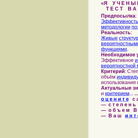
«Я У Ч Е Н Ы Й
Т Е С Т В А Ш
Предпосылка
:
Эффективность
методологии
по
Реальность
:
Живые
структу
вероятностными
функциями
.
Необходимое 
Эффективное
и
вероятностной 
Критерий
: Сте
объём
индивид
использования 
Актуальные з
и
критерием
...
...
о ц е н и т е
с а 
— с т е п е н ь 
— о б ъ е м В 
— В а ш
и н т 