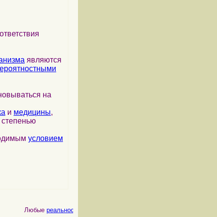
ответствия
анизма
являются
ероятностными
новываться на
ка
и
медицины
,
я степенью
ходимым
условием
Любые
реальности
, как
физические
, так и
психические
, являются