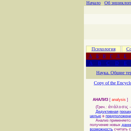
Начало
Об энциклоп
Психология
Со
А
Б
В
Г
Д
Е
A
B
C
D
E
Наука. Общие те
Copy of the Encycl
АНАЛИЗ
[
analysis
]
άνάλυσις
(Греч.:
-
Дедуктивная
проце
целью
в
предположен
Анализ применяется
получение новых
данн
возможность
считать 