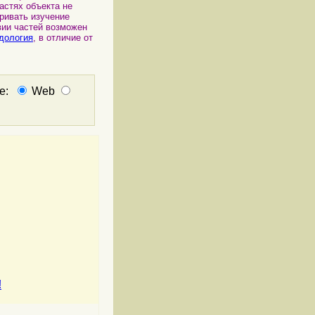
астях объекта не
ривать изучение
вии частей возможен
дология
, в отличие от
не:
Web
!