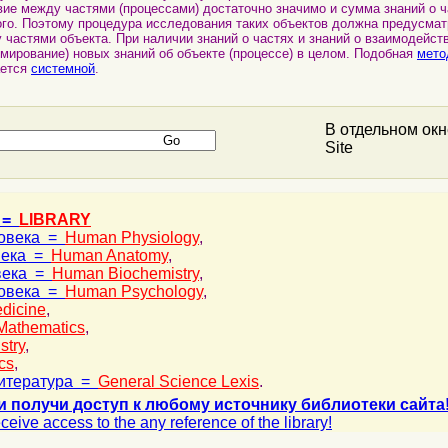
ие между частями (процессами) достаточно значимо и сумма знаний о ч
ого. Поэтому процедура исследования таких объектов должна предусмат
частями объекта. При наличии знаний о частях и знаний о взаимодейст
мирование) новых знаний об объекте (процессе) в целом. Подобная
мето
ается
системной
.
В отдельном ок
Site
 =
LIBRARY
ловека =
Human Physiology
,
века =
Human Anatomy
,
века =
Human Biochemistry
,
ловека =
Human Psychology
,
dicine
,
Mathematics
,
stry
,
cs
,
итература =
General Science Lexis
.
и получи доступ к любому источнику библиотеки сайта
ceive access to the any reference of the library!