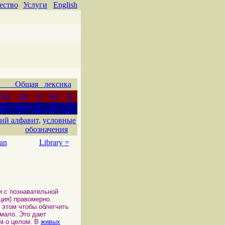
ество
Услуги
English
 Общая лексика
Ш
Щ
Э
Ю
Я
V
W
X
Y
Z
ий алфавит,
условные
обозначения
an
Library =
ти с познавательной
ция) правомерно.
и этом чтобы облегчить
мало. Это дает
ем о целом. В
живых