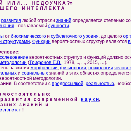
 И Л И . . . Н Е Д О У Ч К А ?»
 Е Г О И Н Т Е Л Л Е К Т А
развития
любой отрасли
знаний
определяется степенью со
знания
- познаваемой
сущности
.
ры
от
биохимического
и
субклеточного
уровня
, до целого
орг
 структурами
.
Функции
вероятностных структур являются
в
условие
:
сследование
вероятностных структур и функций должно ос
методологии
(
Трифонов Е.В.
, 1978,..., ..., 2015, …).
пень развития
морфологии
,
физиологии
,
психологии
челове
уальных
и
социальных
знаний в этих областях определяетс
вероятностной методологии.
нания
: В соответствии с
предпосылкой
,
реальностью
, необ
м о с т о я т е л ь н о:
р а з в и т и я с о в р е м е н н о й
н а у к и
,
а ш и х з н а н и й и
е л л е к т
!