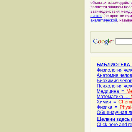
объектах взаимодейств
является знанием цел
взаимодействия между 
синтез
(не простое сум
аналитической
, назыв
БИБЛИОТЕКА
Физиология че
Анатомия чело
Биохимия чело
Психология че
Медицина =
Me
Математика =
Химия =
Chemi
Физика =
Physi
Общенаучная л
Щелкни здесь 
Click here and re