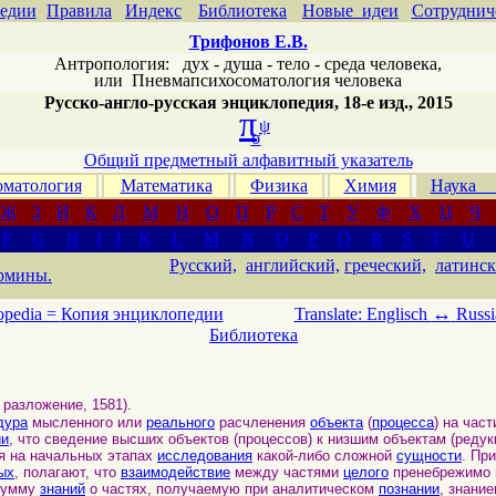
едии
Правила
Индекс
Библиотека
Новые идеи
Сотруднич
Трифонов Е.В.
Антропология: дух - душа - тело - среда человека,
или
Пневмапсихосоматология человека
Русско-англо-русская энциклопедия, 18-е изд., 2015
π
ψ
σ
Общий предметный алфавитный указатель
матология
Математика
Физика
Химия
Наука
Ж
З
И
К
Л
М
Н
О
П
Р
С
Т
У
Ф
Х
Ц
Ч
F
G
H
I
J
K
L
M
N
O
P
Q
R
S
T
U
Русский,
английский,
греческий,
латинск
рмины.
↔
opedia =
Копия энциклопедии
Translate: Englisch
Russi
Библиотека
 разложение, 1581).
дура
мысленного или
реального
расчленения
объекта
(
процесса
) на час
ии
, что сведение высших объектов (процессов) к низшим объектам (редук
 на начальных этапах
исследования
какой-либо сложной
сущности
. Пр
ых
, полагают, что
взаимодействие
между частями
целого
пренебрежимо 
сумму
знаний
о частях, получаемую при аналитическом
познании
, знани