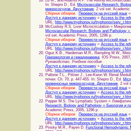
Lu M., and Adamis A.P. The Retina Microvascula
In: Shepro D., Ed.
Microvascular Research: Biol
микрососудов. Двухтомник
. 2 vol set. Academic
Сборник обзоров
.
Перевести на русский язык
=
Доступ к данному источнику
=
Access to the ref
URL:
http://www.tryphonov.ru/tryphonov/serv_r.ht
McCuskey R.S. Liver Microcirculation = Микрогем
Microvascular Research: Biology and Pathology
vol set. Academic Press, 2005, 1296 p.
Сборник обзоров
.
Перевести на русский язык
=
Доступ к данному источнику
=
Access to the ref
URL:
http://www.tryphonov.ru/tryphonov/serv_r.ht
Oguz K.B., Hardeman M.R., Rampling M.W., Meis
Гемореология и гемадинамика
. IOS Press, 2007,
Руководство. Учебное пособие
.
Доступ к данному источнику
=
Access to the ref
URL:
http://www.tryphonov.ru/tryphonov/serv_r.ht
Pallone T.L., Pittner J., Lee-Kwon W. Renal Med
почки. Ch. 70, p. 447-455. In: Shepro D., Ed.
Micr
кровеносных микрососудов. Двухтомник
. 2 vol
Сборник обзоров
.
Перевести на русский язык
=
Доступ к данному источнику
=
Access to the ref
URL:
http://www.tryphonov.ru/tryphonov/serv_r.ht
Pepper M.S. The Lymphatic System = Лимфатическ
Research: Biology and Pathology = Биология и
Academic Press, 2005, 1296 p.
Сборник обзоров
.
Перевести на русский язык
=
Доступ к данному источнику
=
Access to the ref
URL:
http://www.tryphonov.ru/tryphonov/serv_r.ht
Pinsky M.R., Payen D.
Functional Hemodynamic 