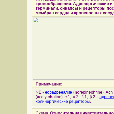
кровообращения. Адренергические и
терминали, синапсы и рецепторы по
мембран сердца и кровеносных сосу
Примечание
:
NE -
норадреналин
(
n
orepin
e
phrine), Ach
(
a
cetyl
ch
oline),
α
1,
α
2,
β
1,
β
2 -
адрене
холинергические рецепторы
.
Схема.
Относительная чувствительно