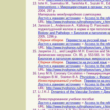
Ishii H., Suematsu M., Tanishita K., Suzuki H., E
Interventions = Микроциркуляция в органах: п
2004, 297 p.
Материалы международного симпозиума
.
Доступ к данному источнику
=
Access to the ref
URL:
http://www.tryphonov.ru/tryphonov/serv_r.ht
Jansson L., Andersson A., Källskog Ö. Pancreati
поджелудочной железе в норме и при патологии. 
Biology and Pathology = Биология и патология
2005, 1296 p.
Сборник обзоров
.
Перевести на русский язык
=
Доступ к данному источнику
=
Access to the ref
URL:
http://www.tryphonov.ru/tryphonov/serv_r.ht
Jasperse J.L., and Laughlin M.H. Exercise and 
физических нагрузках. Ch. 85, p. 553-565. In: S
Биология и патология кровеносных микрососуд
Сборник обзоров
.
Перевести на русский язык
=
Доступ к данному источнику
=
Access to the ref
URL:
http://www.tryphonov.ru/tryphonov/serv_r.ht
Levy M.N. Coronary Circulation = Гемациркуляция
Koeppen B.M., Stanton B.A.
Physiology = Физио
Иллюстрированный учебник
.
Перевести на ру
Доступ к данному источнику
=
Access to the ref
URL:
http://www.tryphonov.ru/tryphonov/serv_r.ht
Li J.K-J.
Dynamics of the Vascular System = Ди
p.
Иллюстрированное учебное пособие
.
Доступ к данному источнику
=
Access to the ref
URL:
http://www.tryphonov.ru/tryphonov/serv_r.ht