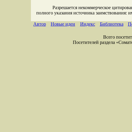
Разрешается некоммерческое цитирова
полного указания источника заимствования: 
Автор
Новые идеи
Индекс
Библиотека
П
Всего посетите
Посетителей раздела «Соматол