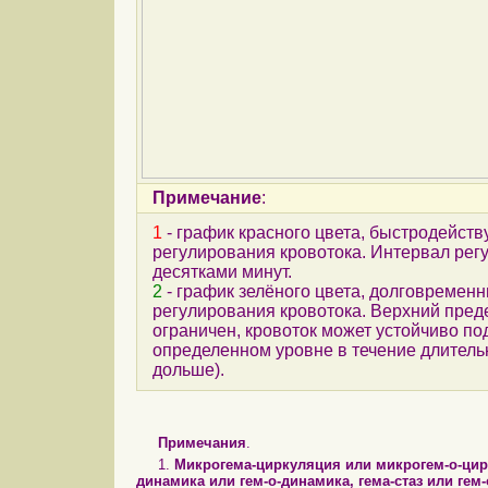
Примечание
:
1
- график красного цвета, быстродейс
регулирования кровотока. Интервал рег
десятками минут.
2
- график зелёного цвета, долговреме
регулирования кровотока. Верхний пред
ограничен, кровоток может устойчиво п
определенном уровне в течение длительн
дольше).
Примечания
.
1.
Микрогема-циркуляция или микрогем-о-цирк
динамика или гем-о-динамика, гема-стаз или гем-о