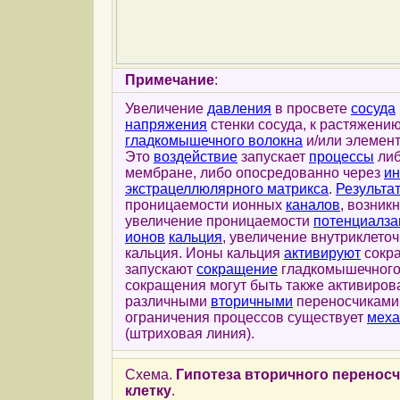
Примечание
:
Увеличение
давления
в просвете
сосуда
напряжения
стенки сосуда, к растяжени
гладкомышечного волокна
и/или элемен
Это
воздействие
запускает
процессы
либ
мембране, либо опосредованно через
ин
экстрацеллюлярного матрикса
.
Результа
проницаемости ионных
каналов
, возник
увеличение проницаемости
потенциалза
ионов
кальция
, увеличение внутриклето
кальция. Ионы кальция
активируют
сокр
запускают
сокращение
гладкомышечного
сокращения могут быть также активиров
различными
вторичными
переносчикам
ограничения процессов существует
меха
(штриховая линия).
Схема.
Гипотеза вторичного перенос
клетку
.