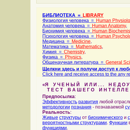
БИБЛИОТЕКА =
LIBRARY
Физиология человека =
Human Physiol
Анатомия человека =
Human Anatomy
,
Биохимия человека =
Human Biochemis
Психология человека =
Human Psychol
Медицина =
Medicine
,
Математика =
Mathematics
,
Химия =
Chemistry
,
Физика =
Physics
,
Общенаучная литература =
General Sc
Щелкни здесь и получи доступ к люб
Click here and receive access to the any ref
«Я У Ч Е Н Ы Й И Л И . . . Н Е Д О У
Т Е С Т В А Ш Е Г О И Н Т Е Л Л Е 
Предпосылка
:
Эффективность
развития
любой отрас
методологии
познания
- познаваемой
с
Реальность
:
Живые
структуры
от
биохимического
и
вероятностными структурами
.
Функции
в
функциями
.