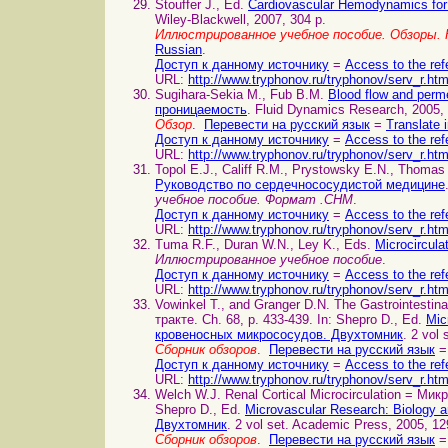
Stouffer J., Ed.
Cardiovascular Hemodynamics for
Wiley-Blackwell, 2007, 304 p.
Иллюстрированное учебное пособие. Обзоры. 
Russian
.
Доступ к данному источнику
=
Access to the ref
URL:
http://www.tryphonov.ru/tryphonov/serv_r.ht
Sugihara-Sekia M., Fub B.M.
Blood flow and perm
проницаемость
. Fluid Dynamics Research, 2005,
Обзор
.
Перевести на русский язык
=
Translate 
Доступ к данному источнику
=
Access to the ref
URL:
http://www.tryphonov.ru/tryphonov/serv_r.ht
Topol E.J., Califf R.M., Prystowsky E.N., Thoma
Руководство по сердечнососудистой медицине
учебное пособие. Формат .CHM
.
Доступ к данному источнику
=
Access to the ref
URL:
http://www.tryphonov.ru/tryphonov/serv_r.ht
Tuma R.F., Duran W.N., Ley K., Eds.
Microcircul
Иллюстрированное учебное пособие
.
Доступ к данному источнику
=
Access to the ref
URL:
http://www.tryphonov.ru/tryphonov/serv_r.ht
Vowinkel T., and Granger D.N. The Gastrointest
тракте. Ch. 68, p. 433-439. In: Shepro D., Ed.
Mic
кровеносных микрососудов. Двухтомник
. 2 vol
Сборник обзоров
.
Перевести на русский язык
=
Доступ к данному источнику
=
Access to the ref
URL:
http://www.tryphonov.ru/tryphonov/serv_r.ht
Welch W.J. Renal Cortical Microcirculation = Ми
Shepro D., Ed.
Microvascular Research: Biology
Двухтомник
. 2 vol set. Academic Press, 2005, 12
Сборник обзоров
.
Перевести на русский язык
=