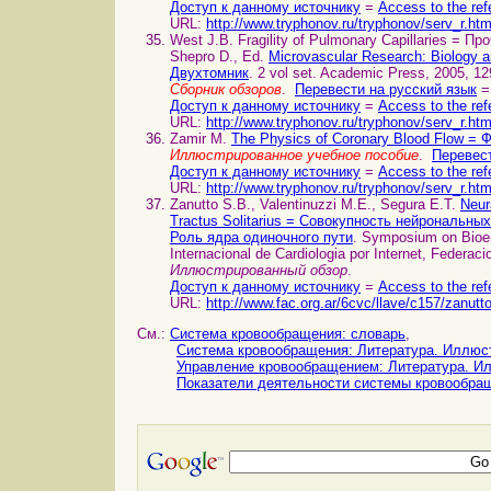
Доступ к данному источнику
=
Access to the ref
URL:
http://www.tryphonov.ru/tryphonov/serv_r.ht
West J.B. Fragility of Pulmonary Capillaries = П
Shepro D., Ed.
Microvascular Research: Biology
Двухтомник
. 2 vol set. Academic Press, 2005, 12
Сборник обзоров
.
Перевести на русский язык
=
Доступ к данному источнику
=
Access to the ref
URL:
http://www.tryphonov.ru/tryphonov/serv_r.ht
Zamir M.
The Physics of Coronary Blood Flow = 
Иллюстрированное учебное пособие
.
Перевест
Доступ к данному источнику
=
Access to the ref
URL:
http://www.tryphonov.ru/tryphonov/serv_r.ht
Zanutto S.B., Valentinuzzi M.E., Segura E.T.
Neur
Tractus Solitarius = Совокупность нейрональ
Роль ядра одиночного пути
. Symposium on Bioen
Internacional de Cardiologia роr Internet, Federacio
Иллюстрированный обзор
.
Доступ к данному источнику
=
Access to the ref
URL:
http://www.fac.org.ar/6cvc/llave/c157/zanutt
См.:
Система кровообращения: словарь
,
Система кровообращения: Литература. Иллюс
Управление кровообращением: Литература. И
Показатели деятельности системы кровообра