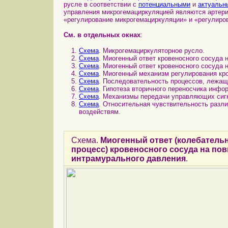
русле в соответствии с
потенциальными
и
актуальн
управления микрогемациркуляцией являются артери
«регулирование микрогемациркуляции» и «регулиро
См. в отдельных окнах
:
Схема
. Микрогемациркуляторное русло.
Схема
. Миогенный ответ кровеносного сосуда
Схема
. Миогенный ответ кровеносного сосуда 
Схема
. Миогенный механизм регулирования кр
Схема
. Последовательность процессов, лежащи
Схема
. Гипотеза вторичного переносчика инфор
Схема
. Механизмы передачи управляющих сиг
Схема
. Относительная чувствительность разл
воздействям.
Схема.
Миогенный ответ (колебател
процесс) кровеносного сосуда на по
интрамурального давления
.