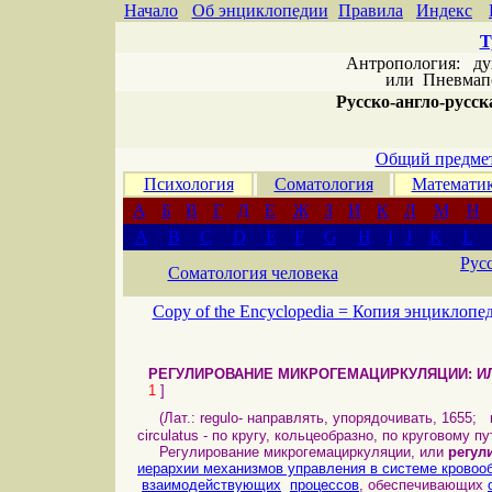
Начало
Об энциклопедии
Правила
Индекс
Т
Антропология: дух 
или
Пневмапс
Русско-англо-русска
Общий предмет
Психология
Соматология
Математи
А
Б
В
Г
Д
Е
Ж
З
И
К
Л
М
Н
A
B
C
D
E
F
G
H
I
J
K
L
Рус
Соматология человека
Copy of the Encyclopedia =
Копия энциклопе
РЕГУЛИРОВАНИЕ МИКРОГЕМАЦИРКУЛЯЦИИ: ИЛ
1
]
(Лат.: regulo- направлять, упорядочивать, 1655; 
circulatus - по кругу, кольцеобразно, по круговому пу
Регулирование микрогемациркуляции, или
регул
иерархии механизмов управления в системе крово
взаимодействующих
процессов
, обеспечивающих