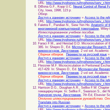
URL:
http://www.tryphonov.ru/tryphonov/serv_r.ht
DiBona G.F., Kopp U.C.
Neural Control of Renal
City, Iowa, 1998, 123 p.
Обзор
.
Доступ к данному источнику
=
Access to the ref
URL:
http://www.tryphonov.ru/tryphonov/serv_r.ht
Faletra F., Pandian N., Siew Yen Ho.
Anatomy of t
многомерной компьютерной томографии
, Wiley
Иллюстрированное учебное пособие
.
Доступ к данному источнику
=
Access to the ref
URL:
http://www.tryphonov.ru/tryphonov/serv_r.ht
Faraci F.M., and Heistad D.D. Microcirculation o
385. In: Shepro D., Ed.
Microvascular Research: 
микрососудов. Двухтомник
. 2 vol set. Academic
Сборник обзоров
.
Перевести на русский язык
=
Доступ к данному источнику
=
Access to the ref
URL:
http://www.tryphonov.ru/tryphonov/serv_r.ht
Flessner M.F. Microcirculation in Peritoneal E
417-429. In: Shepro D., Ed.
Microvascular Resear
микрососудов. Двухтомник
. 2 vol set. Academic
Сборник обзоров
.
Перевести на русский язык
=
Доступ к данному источнику
=
Access to the ref
URL:
http://www.tryphonov.ru/tryphonov/serv_r.ht
Harrison D.G., Doughan A.R., Sellke F.W. Chapter
гемациркуляции. In: Sellke F., Swanson S., del N
Хирургия груди. Двухтомник
, 7th Ed, Elsevier S
Отлично иллюстрированное руководство. От
Translate into Russian
.
Доступ к данному источнику
=
Access to the ref
URL:
http://www.tryphonov.ru/tryphonov/serv_r.ht