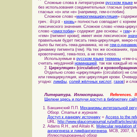
Сложные слова в литературном
русском языке
мо
без использования соединительных гласных (наприм
гласных «о» или «е» (например, гем-о-глобин).
Сложное слово «
микрогемациркуляция
» содержи
άιμα
греч.:
-
кровь
» полностью совпадает с корнем
лексического значения. Сложное слово «гема-цирк
слово «
гемоглобин
» содержит две основы: «
гем
» и
«гем» (пигмент крови); имеет иное лексическое
знач
правильным будет писать гема-циркуляция, микро-г
было бы писать гема-динамика, но не
гем-о-динамик
динамику пигмента (гем). На тех же основаниях, п
кровотечения), гема-поэз, а не гем-о-поэз.
Используемые в
русском языке
термины
«гем-о-ц
считать неудачной
номинацией
, так как каждый из 
2.
Циркуляция» (circulation) и кровообращени
Отдельно слово «циркуляция» (circulation) не сле
или гемациркуляция, или циркуляция крови. Очеви
угодно:
лимфы
,
солей жёлчных кислот
,
газов
) и сл
Литература. Иллюстрации.
References. Il
Щелкни здесь и получи доступ в библиотеку сай
Бакшинский П.П.
Механизмы интегральной регу
Обзор. Статья в журнале
.
Доступ к данному источнику
=
Access to the ref
URL:
http://www.glaucomajournal.ru/pdf/articles
Adams R.H., and Alitalo K.
Molecular regulation 
ангиогенеза и лимфангиогенеза
, MCB, 2007, 8, 
Иллюстрированный обзор