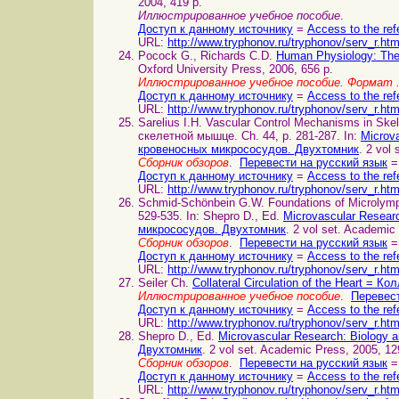
2004, 419 p.
Иллюстрированное учебное пособие
.
Доступ к данному источнику
=
Access to the ref
URL:
http://www.tryphonov.ru/tryphonov/serv_r.ht
Pocock G., Richards C.D.
Human Physiology: Th
Oxford University Press, 2006, 656 p.
Иллюстрированное учебное пособие. Формат
Доступ к данному источнику
=
Access to the ref
URL:
http://www.tryphonov.ru/tryphonov/serv_r.ht
Sarelius I.H. Vascular Control Mechanisms in 
скелетной мышце. Ch. 44, p. 281-287. In:
Microv
кровеносных микрососудов. Двухтомник
. 2 vol
Сборник обзоров
.
Перевести на русский язык
=
Доступ к данному источнику
=
Access to the ref
URL:
http://www.tryphonov.ru/tryphonov/serv_r.ht
Schmid-Schönbein G.W. Foundations of Microlym
529-535. In: Shepro D., Ed.
Microvascular Resear
микрососудов. Двухтомник
. 2 vol set. Academic
Сборник обзоров
.
Перевести на русский язык
=
Доступ к данному источнику
=
Access to the ref
URL:
http://www.tryphonov.ru/tryphonov/serv_r.ht
Seiler Ch.
Collateral Circulation of the Heart =
Иллюстрированное учебное пособие
.
Перевест
Доступ к данному источнику
=
Access to the ref
URL:
http://www.tryphonov.ru/tryphonov/serv_r.ht
Shepro D., Ed.
Microvascular Research: Biology
Двухтомник
. 2 vol set. Academic Press, 2005, 12
Сборник обзоров
.
Перевести на русский язык
=
Доступ к данному источнику
=
Access to the ref
URL:
http://www.tryphonov.ru/tryphonov/serv_r.ht