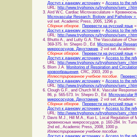
Доступ к данному источнику
=
Access to the ref
URL:
http://www.tryphonov.ru/tryphonov/serv_r.ht
Aird W.C. Cardiac Microvasculature = Кровеносны
Microvascular Research: Biology and Pathology
vol set. Academic Press, 2005, 1296 p.
Сборник обзоров
.
Перевести на русский язык
=
Доступ к данному источнику
=
Access to the ref
URL:
http://www.tryphonov.ru/tryphonov/serv_r.ht
Bhutto A., and Lutty G.A. The Vasculature of Ch
369-375. In: Shepro D., Ed.
Microvascular Resear
микрососудов. Двухтомник
. 2 vol set. Academic
Сборник обзоров
.
Перевести на русский язык
=
Доступ к данному источнику
=
Access to the ref
URL:
http://www.tryphonov.ru/tryphonov/serv_r.ht
Blom J.A.
Monitoring of Respiration and Circula
кровообращения
, CRC, 2003, 200 p.
Иллюстрированное учебное пособие
.
Перевест
Доступ к данному источнику
=
Access to the ref
URL:
http://www.tryphonov.ru/tryphonov/serv_r.ht
Clough G.F., and Church M.K. Vascular Respons
86, p. 565-573. In: Shepro D., Ed.
Microvascular 
микрососудов. Двухтомник
. 2 vol set. Academic
Сборник обзоров
.
Перевести на русский язык
=
Доступ к данному источнику
=
Access to the ref
URL:
http://www.tryphonov.ru/tryphonov/serv_r.ht
Davis M.J., Hill M.A., Kuo L. Local Regulation 
кровеносных микрососудов, p. 160-284. In: Tuma
2nd ed., Academic Press, 2008, 1000 p.
Иллюстрированное учебное пособие
.
Доступ к данному источнику
=
Access to the ref