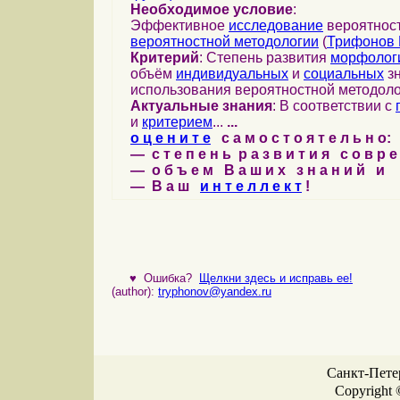
Необходимое условие
:
Эффективное
исследование
вероятност
вероятностной методологии
(
Трифонов 
Критерий
: Степень развития
морфолог
объём
индивидуальных
и
социальных
зн
использования вероятностной методоло
Актуальные знания
: В соответствии с
и
критерием
...
...
о ц е н и т е
с а м о с т о я т е л ь н о:
— с т е п е н ь р а з в и т и я с о в р 
— о б ъ е м В а ш и х з н а н и й и
— В а ш
и н т е л л е к т
!
♥
Ошибка?
Щелкни здесь и исправь ее!
(author):
tryphonov@yandex.ru
Санкт-Петер
Copyright 