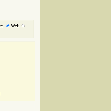
не:
Web
!