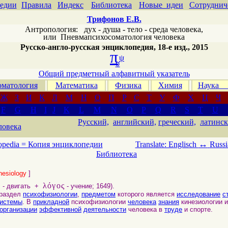
едии
Правила
Индекс
Библиотека
Новые идеи
Сотруднич
Трифонов Е.В.
Антропология: дух - душа - тело - среда человека,
или
Пневмапсихосоматология человека
Русско-англо-русская энциклопедия, 18-е изд., 2015
π
ψ
σ
Общий предметный алфавитный указатель
матология
Математика
Физика
Химия
Наука
Ж
З
И
К
Л
М
Н
О
П
Р
С
Т
У
Ф
Х
Ц
Ч
F
G
H
I
J
K
L
M
N
O
P
Q
R
S
T
U
Русский,
английский,
греческий,
латинск
ловека
↔
opedia =
Копия энциклопедии
Translate: Englisch
Russi
Библиотека
nesiology
]
ω
λόγος
- двигать +
- учение; 1649).
 раздел
психофизиологии
,
предметом
которого является
исследование
с
системы
. В
прикладной
психофизиологии
человека
знания
кинезиологии 
организации
эффективной
деятельности
человека в
труде
и спорте.