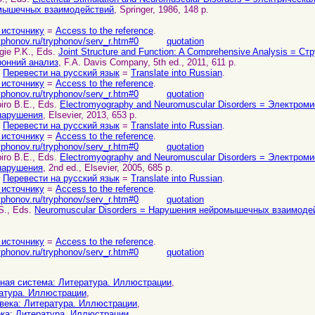
мышечных взаимодействий
, Springer, 1986, 148 p.
 источнику
=
Access to the reference
.
yphonov.ru/tryphonov/serv_r.htm#0
quotation
gie P.K., Eds.
Joint Structure and Function: A Comprehensive Analysis = С
ронний анализ
, F.A. Davis Company, 5th ed., 2011, 611 p.
.
Перевести на русский язык
=
Translate into Russian
.
 источнику
=
Access to the reference
.
yphonov.ru/tryphonov/serv_r.htm#0
quotation
iro B.E., Eds.
Electromyography and Neuromuscular Disorders = Электром
нарушения
, Elsevier, 2013, 653 p.
.
Перевести на русский язык
=
Translate into Russian
.
 источнику
=
Access to the reference
.
yphonov.ru/tryphonov/serv_r.htm#0
quotation
iro B.E., Eds.
Electromyography and Neuromuscular Disorders = Электром
нарушения
, 2nd ed., Elsevier, 2005, 685 p.
.
Перевести на русский язык
=
Translate into Russian
.
 источнику
=
Access to the reference
.
yphonov.ru/tryphonov/serv_r.htm#0
quotation
S., Eds.
Neuromuscular Disorders = Нарушения нейромышечных взаимоде
 источнику
=
Access to the reference
.
yphonov.ru/tryphonov/serv_r.htm#0
quotation
ная система: Литература. Иллюстрации
,
атура. Иллюстрации
,
века: Литература. Иллюстрации
,
ка: Литература. Иллюстрации
,