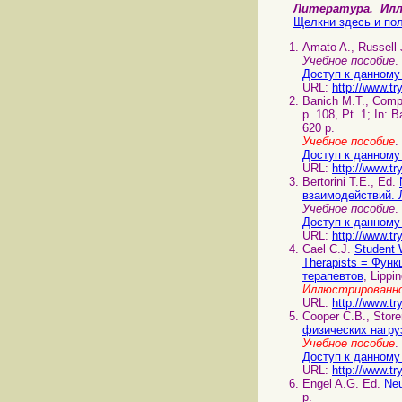
Литература. И
Щелкни здесь и пол
Amato A., Russell
Учебное пособие
.
Доступ к данному
URL:
http://www.tr
Banich M.T., Comp
p. 108, Pt. 1; In:
620 p.
Учебное пособие
Доступ к данному
URL:
http://www.tr
Bertorini T.E., Ed.
взаимодействий. 
Учебное пособие
.
Доступ к данному
URL:
http://www.tr
Cael C.J.
Student 
Therapists = Фун
терапевтов
, Lippi
Иллюстрированно
URL:
http://www.tr
Cooper C.B., Store
физических нагру
Учебное пособие
Доступ к данному
URL:
http://www.tr
Engel A.G. Ed.
Ne
p.