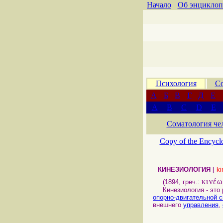
Начало
Об энциклоп
Психология
Со
А
Б
В
Г
Д
Е
A
B
C
D
E
Соматология че
Copy of the Encycl
КИНЕЗИОЛОГИЯ
[
ki
κινέ
(1894, греч.:
Кинезиология - это
опорно-двигательной 
внешнего
управления
,