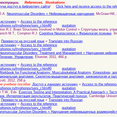
ллюстрации.
References. Illustrations
учи доступ в библиотеку сайта
!
Click here and receive access to the refe
 J.A.
Neuromuscular Disorders = Нейромышечные нарушения
, McGraw-Hill, 
 источнику
=
Access to the reference
.
yphonov.ru/tryphonov/serv_r.htm#0
quotation
ton R.J. Brain Structures Involved in Motor Control = Структуры мозга, 
 Banich M.T., Compton R.J.
Cognitive Neuroscience = Физиология психики
, 3
.
Перевести на русский язык
=
Translate into Russian
.
 источнику
=
Access to the reference
.
yphonov.ru/tryphonov/serv_r.htm#0
quotation
Neuromuscular Disorders: Treatment and Management = Нарушения нейр
Лечение. Управление
, Elsevier, 2011, 466 p.
 источнику
=
Access to the reference
.
yphonov.ru/tryphonov/serv_r.htm#0
quotation
Workbook for Functional Anatomy: Musculoskeletal Anatomy, Kinesiology, and
кциональная анатомия. Скелетно-мышечная анатомия, кинезиология и па
ncott, 2012, 258 p.
е учебное пособие
.
Доступ к данному источнику
=
Access to the referenc
yphonov.ru/tryphonov/serv_r.htm#0
quotation
r T.W., Eds.
Exercise Testing and Interpretation: A Practical Approach = Те
зок. Интерпретация результатов. Практический подход
, Cambridge Univers
.
Перевести на русский язык
=
Translate into Russian
.
 источнику
=
Access to the reference
.
yphonov.ru/tryphonov/serv_r.htm#0
quotation
uromuscular Junction Disorders = Нарушения нейромышечных взаимодейс