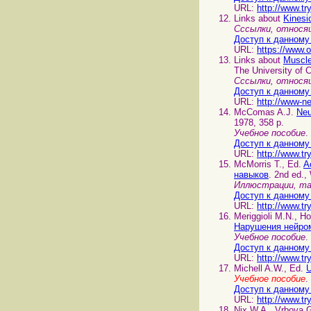
URL:
http://www.tr
Links about
Kinesi
Сссылки, относящ
Доступ к данному
URL:
https://www.
Links about
Muscle
The University of C
Сссылки, относя
Доступ к данному
URL:
http://www-n
McComas A.J.
Neu
1978, 358 p.
Учебное пособие
.
Доступ к данному
URL:
http://www.tr
McMorris T., Ed.
A
навыков
. 2nd ed.,
Иллюстрации, таб
Доступ к данному
URL:
http://www.tr
Meriggioli M.N., H
Нарушения нейром
Учебное пособие
.
Доступ к данному
URL:
http://www.tr
Michell A.W., Ed.
U
Учебное пособие
Доступ к данному
URL:
http://www.tr
Nix W.A., Vrbova 