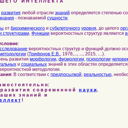
 Е Г О И Н Т Е Л Л Е К Т А
развития
любой отрасли
знаний
определяется степенью со
знания
- познаваемой
сущности
.
ры
от
биохимического
и
субклеточного
уровня
, до целого
орг
 структурами
.
Функции
вероятностных структур являются
в
условие
:
сследование
вероятностных структур и функций должно ос
методологии
(
Трифонов Е.В.
, 1978,..., ..., 2015, …).
пень развития
морфологии
,
физиологии
,
психологии
челове
уальных
и
социальных
знаний в этих областях определяетс
вероятностной методологии.
нания
: В соответствии с
предпосылкой
,
реальностью
, необ
м о с т о я т е л ь н о:
р а з в и т и я с о в р е м е н н о й
н а у к и
,
а ш и х з н а н и й и
е л л е к т
!