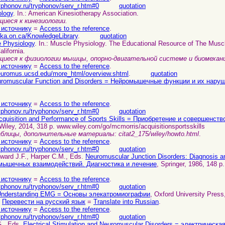
yphonov.ru/tryphonov/serv_r.htm#0
quotation
ology
. In.: American Kinesiotherapy Association.
иеся к кинезиологии.
 источнику
=
Access to the reference
.
oka.on.ca/KnowledgeLibrary
.
quotation
 Physiology
. In.: Muscle Physiology. The Educational Resource of The Musc
alifornia.
щиеся к физиологии мышцы, опорно-двигательной системе и биомехани
 источнику
=
Access to the reference
.
euromus.ucsd.edu/more_html/overview.shtml
.
quotation
romuscular Function and Disorders = Нейромышечные функции и их нару
 источнику
=
Access to the reference
.
yphonov.ru/tryphonov/serv_r.htm#0
quotation
cquisition and Performance of Sports Skills = Приобретение и совершенст
 Wiley, 2014, 318 p. www.wiley.com/go/mcmorris/acquisitionsportsskills
лицы, дополнительные материалы: citat2_175/wiley/howto.html
.
 источнику
=
Access to the reference
.
yphonov.ru/tryphonov/serv_r.htm#0
quotation
oward J.F., Harper C.M., Eds.
Neuromuscular Junction Disorders: Diagnosis a
ышечных взаимодействий. Диагностика и лечение
, Springer, 1986, 148 p.
 источнику
=
Access to the reference
.
yphonov.ru/tryphonov/serv_r.htm#0
quotation
nderstanding EMG = Основы элекатромиографии
, Oxford University Press
.
Перевести на русский язык
=
Translate into Russian
.
 источнику
=
Access to the reference
.
yphonov.ru/tryphonov/serv_r.htm#0
quotation
G., Eds.
Electrical Stimulation and Neuromuscular Disorders = электрическ