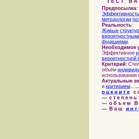
Т Е С Т В А Ш
Предпосылка
:
Эффективность
методологии
по
Реальность
:
Живые
структу
вероятностными
функциями
.
Необходимое 
Эффективное
и
вероятностной 
Критерий
: Сте
объём
индивид
использования 
Актуальные з
и
критерием
...
...
о ц е н и т е
с а 
— с т е п е н ь 
— о б ъ е м В 
— В а ш
и н т 