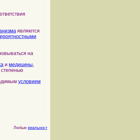
ответствия
анизма
являются
ероятностными
новываться на
ка
и
медицины
,
я степенью
ходимым
условием
Любые
реальности
, как
физические
, так и
психические
, являются 