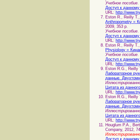
Учебное пособие
.
Доступ к данному
URL:
http://www.tr
Eston R., Reilly T.
Anthropometry = 
2009, 353 p.
Учебное пособие
.
Доступ к данному
URL:
http://www.tr
Eston R., Reilly T.
Physiology = Кина
Учебное пособие
.
Доступ к данному
URL:
http://www.tr
Eston R.G., Reilly
Лабораторное рук
данные. Двухтом
Иллюстрированно
Цитата из данног
URL:
http://www.t
Eston R.G., Reilly
Лабораторное рук
данные. Двухтом
Иллюстрированно
Цитата из данног
URL:
http://www.t
Houglum P.A., Bert
Company, 2012, 74
Иллюстрированно
Доступ к данному