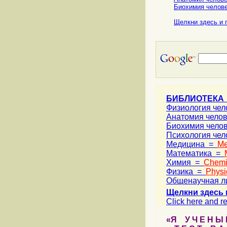
Биохимия челове
Щелкни здесь и 
БИБЛИОТЕКА
Физиология че
Анатомия чело
Биохимия чело
Психология че
Медицина =
Me
Математика =
Химия =
Chemi
Физика =
Physi
Общенаучная л
Щелкни здесь 
Click here and re
«Я У Ч Е Н Ы Й