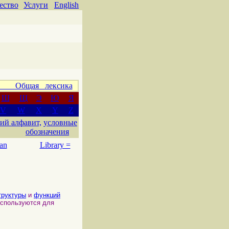
ество
Услуги
English
 Общая лексика
Ш
Щ
Э
Ю
Я
V
W
X
Y
Z
ий алфавит,
условные
обозначения
an
Library =
труктуры
и
функций
используются для