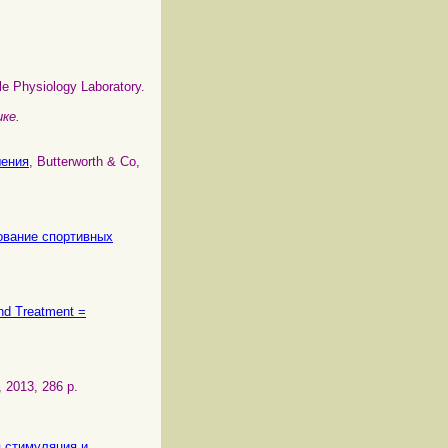
le Physiology Laboratory.
ке.
шения
, Butterworth & Co,
вование спортивных
nd Treatment =
, 2013, 286 p.
ая стимуляция и