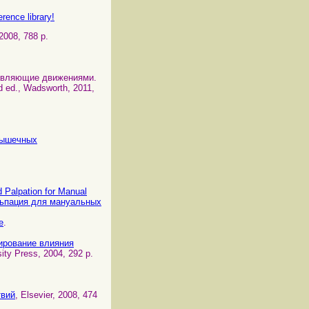
rence library!
2008, 788 p.
управляющие движениями.
rd ed., Wadsworth, 2011,
омышечных
 Palpation for Manual
льпация для мануальных
e
.
стирование влияния
ity Press, 2004, 292 p.
твий
, Elsevier, 2008, 474