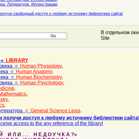
ка: Литература. Иллюстрации
,
получи свободный доступ к любому источнику библиотеки сайта!
В отдельном ок
Site
 =
LIBRARY
ловека =
Human Physiology
,
века =
Human Anatomy
,
века =
Human Biochemistry
,
ловека =
Human Psychology
,
dicine
,
Mathematics
,
stry
,
cs
,
итература =
General Science Lexis
.
и получи доступ к любому источнику библиотеки сайта
ceive access to the any reference of the library!
 И Л И . . . Н Е Д О У Ч К А ?»