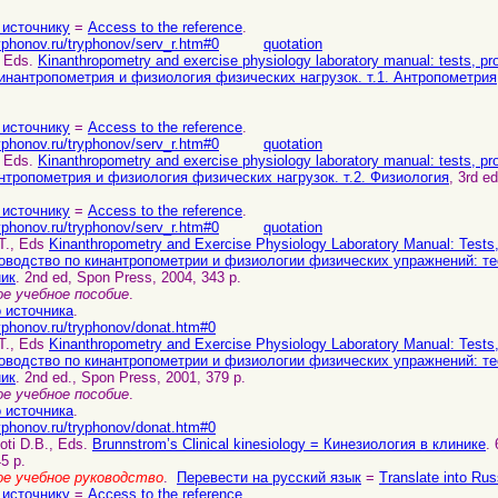
 источнику
=
Access to the reference
.
yphonov.ru/tryphonov/serv_r.htm#0
quotation
, Eds.
Kinanthropometry and exercise physiology laboratory manual: tests, pro
Кинантропометрия и физиология физических нагрузок. т.1. Антропометрия
 источнику
=
Access to the reference
.
yphonov.ru/tryphonov/serv_r.htm#0
quotation
, Eds.
Kinanthropometry and exercise physiology laboratory manual: tests, pro
нтропометрия и физиология физических нагрузок. т.2. Физиология
, 3rd e
 источнику
=
Access to the reference
.
yphonov.ru/tryphonov/serv_r.htm#0
quotation
 T., Eds
Kinanthropometry and Exercise Physiology Laboratory Manual: Tests
оводство по кинантропометрии и физиологии физических упражнений: те
ник
. 2nd ed, Spon Press, 2004, 343 p.
е учебное пособие
.
о источника
.
ryphonov.ru/tryphonov/donat.htm#0
quotation
 T., Eds
Kinanthropometry and Exercise Physiology Laboratory Manual: Tests
оводство по кинантропометрии и физиологии физических упражнений: те
ник
. 2nd ed., Spon Press, 2001, 379 p.
е учебное пособие
.
о источника
.
ryphonov.ru/tryphonov/donat.htm#0
quotation
oti D.B., Eds.
Brunnstrom’s Сlinical kinesiology = Кинезиология в клинике
.
5 p.
е учебное руководство
.
Перевести на русский язык
=
Translate into Rus
 источнику
=
Access to the reference
.