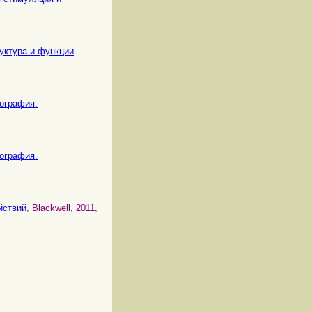
труктура и функции
иография.
иография.
йствий
, Blackwell, 2011,