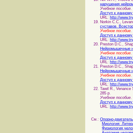
нарушения нейро
Учебное пособие
.
Доступ к данному
URL:
http://www.tr
Norkin C.C., Levan
суставов. Всесто
Учебное пособие
Доступ к данному
URL:
http://www.tr
Preston D.C., Shap
Нейромышечные 
Учебное пособие
Доступ к данному
URL:
http://www.tr
Preston D.C., Shap
Нейромышечные 
Учебное пособие
Доступ к данному
URL:
http://www.tr
Tawil R., Venance 
285 p.
Учебное пособие
.
Доступ к данному
URL:
http://www.tr
См.:
Опорно-двигатель
Миология: Литер
Физиология чело
Анатомия челове