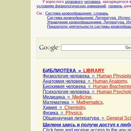
У взрослого
здорового
человека
, находящегося 
условиям физиологических измерений
,
уровень
данн
См.:
Система кровообращения: словарь
,
Система кровообращения: Литература. Иллюс
Управление кровообращением: Литература. И
Показатели деятельности системы кровообра
БИБЛИОТЕКА =
LIBRARY
Физиология человека =
Human Physiol
Анатомия человека =
Human Anatomy
,
Биохимия человека =
Human Biochemis
Психология человека =
Human Psychol
Медицина =
Medicine
,
Математика =
Mathematics
,
Химия =
Chemistry
,
Физика =
Physics
,
Общенаучная литература =
General Sc
Щелкни здесь и получи доступ к люб
Click here and receive access to the any ref