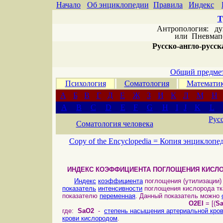
Начало
Об энциклопедии
Правила
Индекс
Т
Антропология: дух 
или
Пневмапс
Русско-англо-русска
Общий предмет
Психология
Соматология
Математи
А
Б
В
Г
Д
Е
Ж
З
И
К
Л
М
Н
A
B
C
D
E
F
G
H
I
J
K
L
Рус
Соматология человека
Copy of the Encyclopedia =
Копия энциклопе
ИНДЕКС КОЭФФИЦИЕНТА ПОГЛОЩЕНИЯ КИСЛ
Индекс
коэффициента
поглощения (утилизации
показатель
интенсивности
поглощения кислорода т
показателю
переменная
. Данный показатель можно
O2EI
= [(
S
где:
SaO2
-
степень насыщения артериальной кро
крови кислородом
.