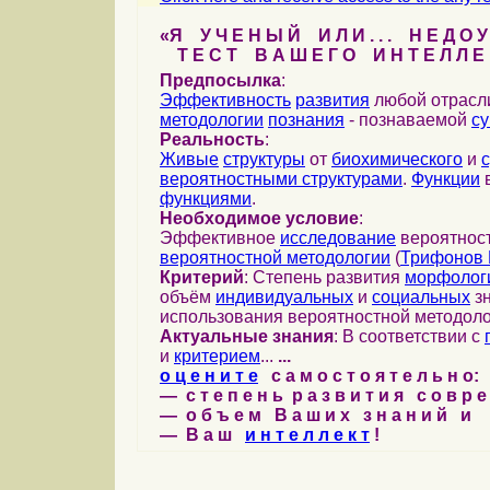
«Я У Ч Е Н Ы Й И Л И . . . Н Е Д О У
Т Е С Т В А Ш Е Г О И Н Т Е Л Л Е 
Предпосылка
:
Эффективность
развития
любой отрас
методологии
познания
- познаваемой
с
Реальность
:
Живые
структуры
от
биохимического
и
вероятностными структурами
.
Функции
в
функциями
.
Необходимое условие
:
Эффективное
исследование
вероятност
вероятностной методологии
(
Трифонов 
Критерий
: Степень развития
морфолог
объём
индивидуальных
и
социальных
зн
использования вероятностной методоло
Актуальные знания
: В соответствии с
и
критерием
...
...
о ц е н и т е
с а м о с т о я т е л ь н о:
— с т е п е н ь р а з в и т и я с о в р 
— о б ъ е м В а ш и х з н а н и й и
— В а ш
и н т е л л е к т
!